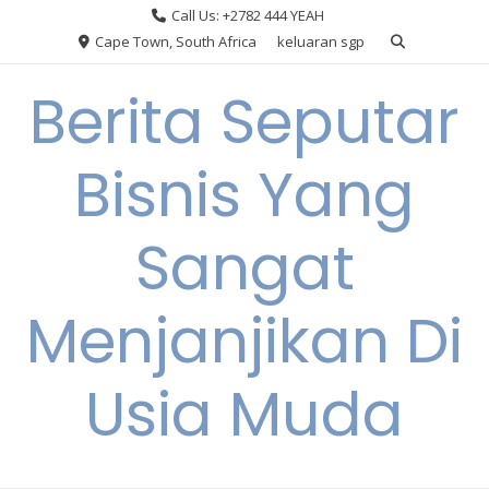
Skip
Call Us: +2782 444 YEAH
to
Cape Town, South Africa
keluaran sgp
content
Berita Seputar
Bisnis Yang
Sangat
Menjanjikan Di
Usia Muda