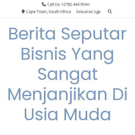
Skip
Call Us: +2782 444 YEAH
to
Cape Town, South Africa
keluaran sgp
content
Berita Seputar
Bisnis Yang
Sangat
Menjanjikan Di
Usia Muda