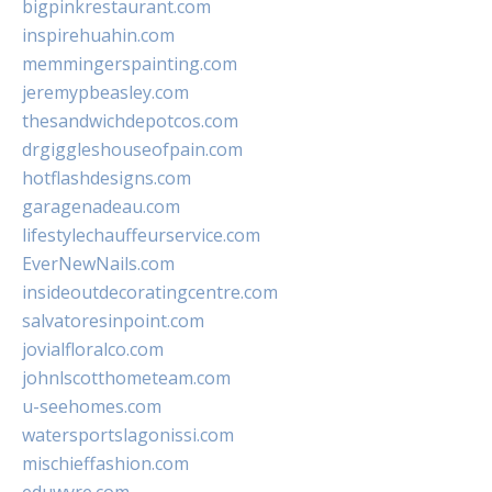
bigpinkrestaurant.com
inspirehuahin.com
memmingerspainting.com
jeremypbeasley.com
thesandwichdepotcos.com
drgiggleshouseofpain.com
hotflashdesigns.com
garagenadeau.com
lifestylechauffeurservice.com
EverNewNails.com
insideoutdecoratingcentre.com
salvatoresinpoint.com
jovialfloralco.com
johnlscotthometeam.com
u-seehomes.com
watersportslagonissi.com
mischieffashion.com