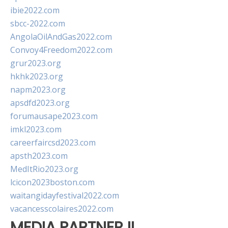
ibie2022.com
sbcc-2022.com
AngolaOilAndGas2022.com
Convoy4Freedom2022.com
grur2023.org
hkhk2023.org
napm2023.org
apsdfd2023.org
forumausape2023.com
imkl2023.com
careerfaircsd2023.com
apsth2023.com
MedItRio2023.org
lcicon2023boston.com
waitangidayfestival2022.com
vacancesscolaires2022.com
MEDIA PARTNER II