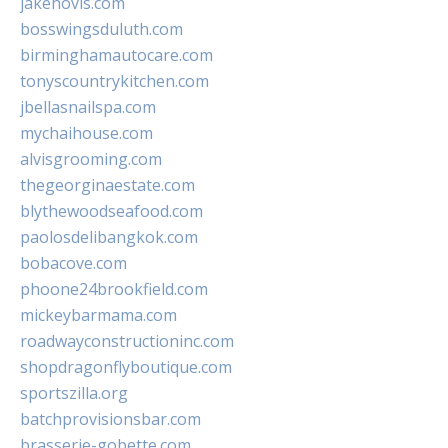
jakehovis.com
bosswingsduluth.com
birminghamautocare.com
tonyscountrykitchen.com
jbellasnailspa.com
mychaihouse.com
alvisgrooming.com
thegeorginaestate.com
blythewoodseafood.com
paolosdelibangkok.com
bobacove.com
phoone24brookfield.com
mickeybarmama.com
roadwayconstructioninc.com
shopdragonflyboutique.com
sportszilla.org
batchprovisionsbar.com
brasserie-gobette.com