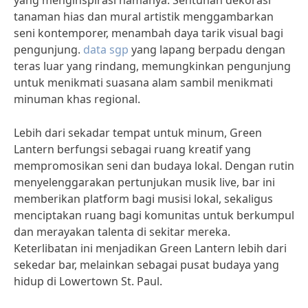
yang menginspirasi namanya. Sentuhan dekorasi
tanaman hias dan mural artistik menggambarkan
seni kontemporer, menambah daya tarik visual bagi
pengunjung.
data sgp
yang lapang berpadu dengan
teras luar yang rindang, memungkinkan pengunjung
untuk menikmati suasana alam sambil menikmati
minuman khas regional.
Lebih dari sekadar tempat untuk minum, Green
Lantern berfungsi sebagai ruang kreatif yang
mempromosikan seni dan budaya lokal. Dengan rutin
menyelenggarakan pertunjukan musik live, bar ini
memberikan platform bagi musisi lokal, sekaligus
menciptakan ruang bagi komunitas untuk berkumpul
dan merayakan talenta di sekitar mereka.
Keterlibatan ini menjadikan Green Lantern lebih dari
sekedar bar, melainkan sebagai pusat budaya yang
hidup di Lowertown St. Paul.