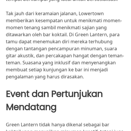
Tak jauh dari keramaian jalanan, Lowertown
memberikan kesempatan untuk menikmati momen-
momen tenang sambil menikmati sajian yang
ditawarkan oleh bar koktail. Di Green Lantern, para
tamu dapat menemukan diri mereka terhubung
dengan tantangan pencampuran minuman, suara
gitar akustik, dan percakapan hangat dengan teman-
teman. Suasana yang inklusif dan menyenangkan
membuat setiap kunjungan ke bar ini menjadi
pengalaman yang harus dirasakan.
Event dan Pertunjukan
Mendatang
Green Lantern tidak hanya dikenal sebagai bar