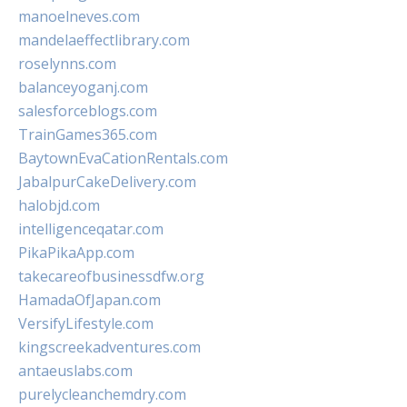
manoelneves.com
mandelaeffectlibrary.com
roselynns.com
balanceyoganj.com
salesforceblogs.com
TrainGames365.com
BaytownEvaCationRentals.com
JabalpurCakeDelivery.com
halobjd.com
intelligenceqatar.com
PikaPikaApp.com
takecareofbusinessdfw.org
HamadaOfJapan.com
VersifyLifestyle.com
kingscreekadventures.com
antaeuslabs.com
purelycleanchemdry.com