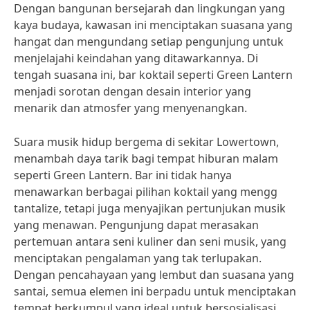
Dengan bangunan bersejarah dan lingkungan yang
kaya budaya, kawasan ini menciptakan suasana yang
hangat dan mengundang setiap pengunjung untuk
menjelajahi keindahan yang ditawarkannya. Di
tengah suasana ini, bar koktail seperti Green Lantern
menjadi sorotan dengan desain interior yang
menarik dan atmosfer yang menyenangkan.
Suara musik hidup bergema di sekitar Lowertown,
menambah daya tarik bagi tempat hiburan malam
seperti Green Lantern. Bar ini tidak hanya
menawarkan berbagai pilihan koktail yang mengg
tantalize, tetapi juga menyajikan pertunjukan musik
yang menawan. Pengunjung dapat merasakan
pertemuan antara seni kuliner dan seni musik, yang
menciptakan pengalaman yang tak terlupakan.
Dengan pencahayaan yang lembut dan suasana yang
santai, semua elemen ini berpadu untuk menciptakan
tempat berkumpul yang ideal untuk bersosialisasi.