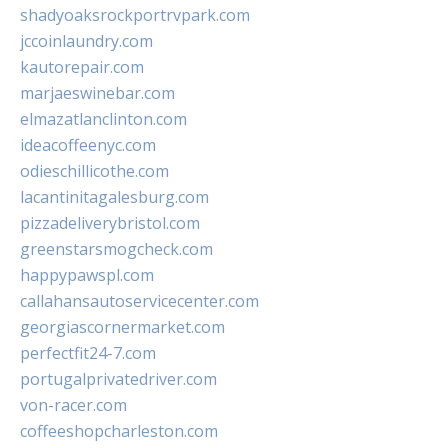
shadyoaksrockportrvpark.com
jccoinlaundry.com
kautorepair.com
marjaeswinebar.com
elmazatlanclinton.com
ideacoffeenyc.com
odieschillicothe.com
lacantinitagalesburg.com
pizzadeliverybristol.com
greenstarsmogcheck.com
happypawspl.com
callahansautoservicecenter.com
georgiascornermarket.com
perfectfit24-7.com
portugalprivatedriver.com
von-racer.com
coffeeshopcharleston.com