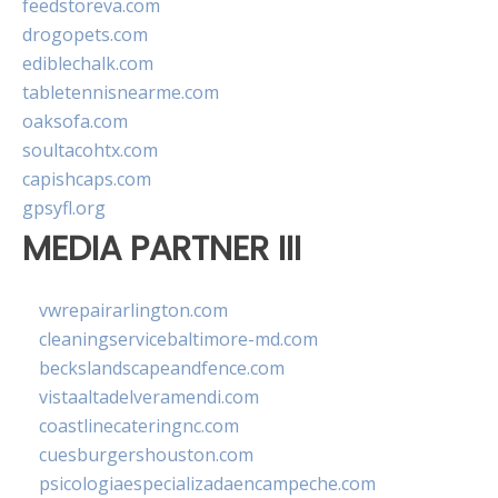
feedstoreva.com
drogopets.com
ediblechalk.com
tabletennisnearme.com
oaksofa.com
soultacohtx.com
capishcaps.com
gpsyfl.org
MEDIA PARTNER III
vwrepairarlington.com
cleaningservicebaltimore-md.com
beckslandscapeandfence.com
vistaaltadelveramendi.com
coastlinecateringnc.com
cuesburgershouston.com
psicologiaespecializadaencampeche.com