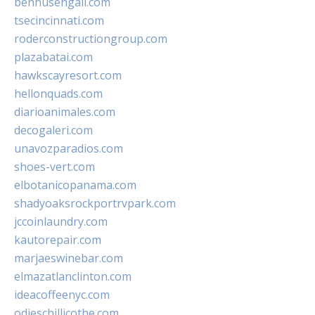
bennusehgall.com
tsecincinnati.com
roderconstructiongroup.com
plazabatai.com
hawkscayresort.com
hellonquads.com
diarioanimales.com
decogaleri.com
unavozparadios.com
shoes-vert.com
elbotanicopanama.com
shadyoaksrockportrvpark.com
jccoinlaundry.com
kautorepair.com
marjaeswinebar.com
elmazatlanclinton.com
ideacoffeenyc.com
odieschillicothe.com