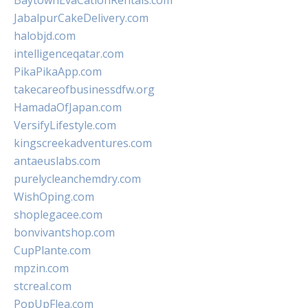
BaytownEvaCationRentals.com
JabalpurCakeDelivery.com
halobjd.com
intelligenceqatar.com
PikaPikaApp.com
takecareofbusinessdfw.org
HamadaOfJapan.com
VersifyLifestyle.com
kingscreekadventures.com
antaeuslabs.com
purelycleanchemdry.com
WishOping.com
shoplegacee.com
bonvivantshop.com
CupPlante.com
mpzin.com
stcreal.com
PopUpFlea.com