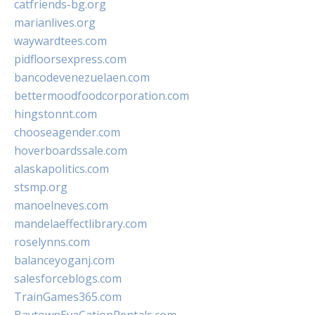
catfriends-bg.org
marianlives.org
waywardtees.com
pidfloorsexpress.com
bancodevenezuelaen.com
bettermoodfoodcorporation.com
hingstonnt.com
chooseagender.com
hoverboardssale.com
alaskapolitics.com
stsmp.org
manoelneves.com
mandelaeffectlibrary.com
roselynns.com
balanceyoganj.com
salesforceblogs.com
TrainGames365.com