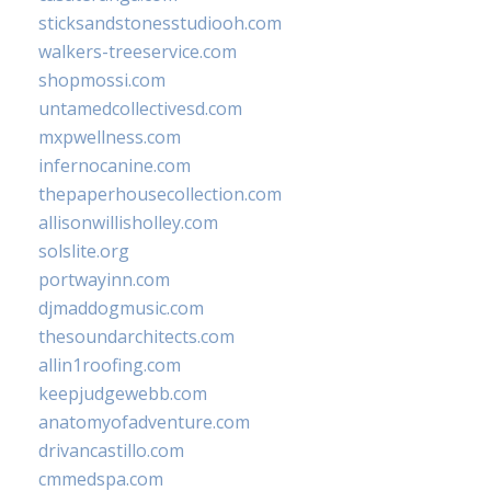
sticksandstonesstudiooh.com
walkers-treeservice.com
shopmossi.com
untamedcollectivesd.com
mxpwellness.com
infernocanine.com
thepaperhousecollection.com
allisonwillisholley.com
solslite.org
portwayinn.com
djmaddogmusic.com
thesoundarchitects.com
allin1roofing.com
keepjudgewebb.com
anatomyofadventure.com
drivancastillo.com
cmmedspa.com