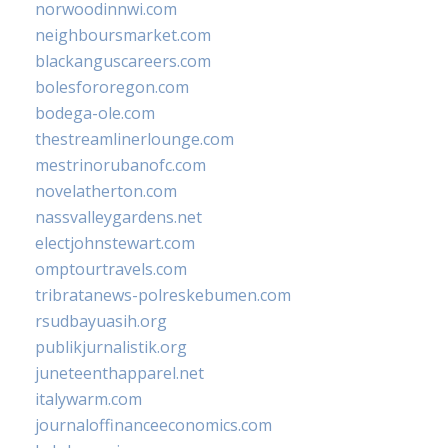
norwoodinnwi.com
neighboursmarket.com
blackanguscareers.com
bolesfororegon.com
bodega-ole.com
thestreamlinerlounge.com
mestrinorubanofc.com
novelatherton.com
nassvalleygardens.net
electjohnstewart.com
omptourtravels.com
tribratanews-polreskebumen.com
rsudbayuasih.org
publikjurnalistik.org
juneteenthapparel.net
italywarm.com
journaloffinanceeconomics.com