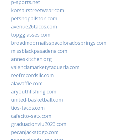
p-sports.net
korsairstreetwear.com
petshopallston.com
avenue26tacos.com
topgglasses.com
broadmoornailsspacoloradosprings.com
missblackpasadena.com
anneskitchen.org
valenciamarketytaqueria.com
reefrecordsllc.com
alawaffle.com
aryouthfishing.com
united-basketball.com
tios-tacos.com
cafecito-satx.com
graduacionviu2023.com
pecanjackstogo.com