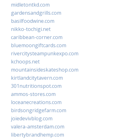
midletontkd.com
gardensandgrills.com
basilfoodwine.com
nikko-tochigi.net
caribbean-corner.com
bluemoongiftcards.com
rivercitysteampunkexpo.com
kchoops.net
mountainsideskateshop.com
kirtlandcitytavern.com
301nutritionspot.com
ammos-stores.com
loceanecreations.com
birdsongridgefarm.com
joiedevivblog.com
valera-amsterdam.com
libertybrandhemp.com