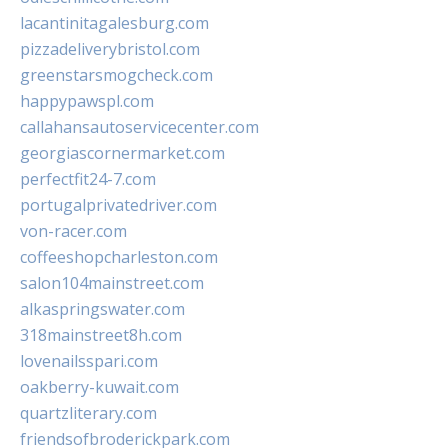
lacantinitagalesburg.com
pizzadeliverybristol.com
greenstarsmogcheck.com
happypawspl.com
callahansautoservicecenter.com
georgiascornermarket.com
perfectfit24-7.com
portugalprivatedriver.com
von-racer.com
coffeeshopcharleston.com
salon104mainstreet.com
alkaspringswater.com
318mainstreet8h.com
lovenailsspari.com
oakberry-kuwait.com
quartzliterary.com
friendsofbroderickpark.com