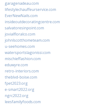
garagenadeau.com
lifestylechauffeurservice.com
EverNewNails.com
insideoutdecoratingcentre.com
salvatoresinpoint.com
jovialfloralco.com
johnlscotthometeam.com
u-seehomes.com
watersportslagonissi.com
mischieffashion.com
eduwyre.com
retro-interiors.com
theblvd-boise.com
fpet2023.org
e-smart2022.org
ngrc2022.org
leesfamilyfoods.com