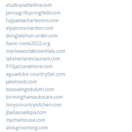
studiopiattellina.com
jannagrillspringfield.com
fujiyamacharleston.com
elpatronchardon.com
donglaishun-order.com
fiamc-rome2022.org
mariceworldessentials.com
lafisheriarestaurant.com
915jazzandmore.com
aguadulce-countryfair.com
jakehovis.com
bosswingsduluth.com
birminghamautocare.com
tonyscountrykitchen.com
jbellasnailspa.com
mychaihouse.com
alvisgrooming.com