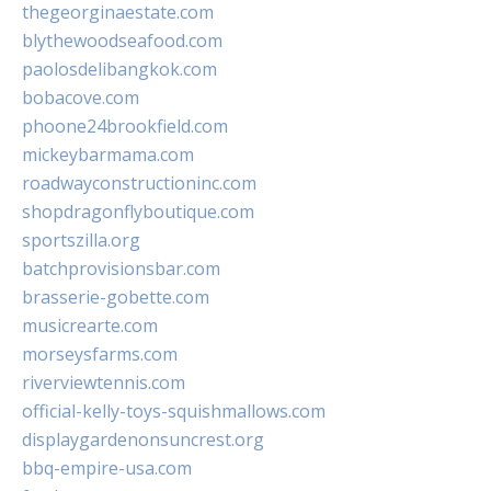
thegeorginaestate.com
blythewoodseafood.com
paolosdelibangkok.com
bobacove.com
phoone24brookfield.com
mickeybarmama.com
roadwayconstructioninc.com
shopdragonflyboutique.com
sportszilla.org
batchprovisionsbar.com
brasserie-gobette.com
musicrearte.com
morseysfarms.com
riverviewtennis.com
official-kelly-toys-squishmallows.com
displaygardenonsuncrest.org
bbq-empire-usa.com