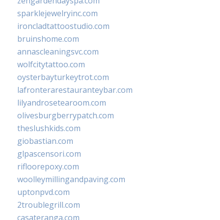
zengardendayspa.com
sparklejewelryinc.com
ironcladtattoostudio.com
bruinshome.com
annascleaningsvc.com
wolfcitytattoo.com
oysterbayturkeytrot.com
lafronterarestauranteybar.com
lilyandrosetearoom.com
olivesburgberrypatch.com
theslushkids.com
giobastian.com
glpascensori.com
rifloorepoxy.com
woolleymillingandpaving.com
uptonpvd.com
2troublegrill.com
casateranga.com