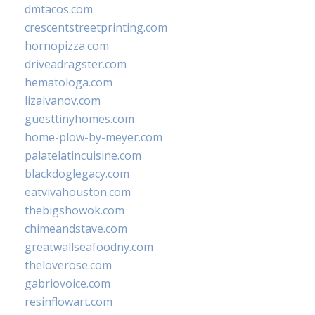
dmtacos.com
crescentstreetprinting.com
hornopizza.com
driveadragster.com
hematologa.com
lizaivanov.com
guesttinyhomes.com
home-plow-by-meyer.com
palatelatincuisine.com
blackdoglegacy.com
eatvivahouston.com
thebigshowok.com
chimeandstave.com
greatwallseafoodny.com
theloverose.com
gabriovoice.com
resinflowart.com