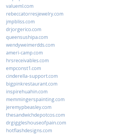
valueml.com
rebeccatorresjewelry.com
jmpbliss.com
drjorgerico.com
queensushipa.com
wendyweimerdds.com
ameri-camp.com
hrsreceivables.com
empconst1.com
cinderella-support.com
bigpinkrestaurant.com
inspirehuahin.com
memmingerspainting.com
jeremypbeasley.com
thesandwichdepotcos.com
drgiggleshouseofpain.com
hotflashdesigns.com