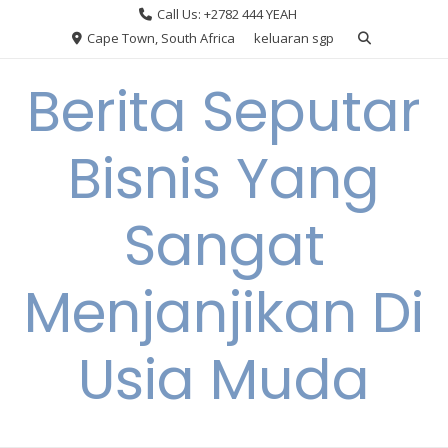
Skip
Call Us: +2782 444 YEAH
to
Cape Town, South Africa
keluaran sgp
content
Berita Seputar
Bisnis Yang
Sangat
Menjanjikan Di
Usia Muda