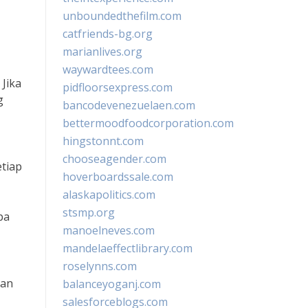
unboundedthefilm.com
catfriends-bg.org
marianlives.org
waywardtees.com
Jika
pidfloorsexpress.com
g
bancodevenezuelaen.com
bettermoodfoodcorporation.com
hingstonnt.com
chooseagender.com
etiap
hoverboardssale.com
alaskapolitics.com
stsmp.org
pa
manoelneves.com
mandelaeffectlibrary.com
roselynns.com
dan
balanceyoganj.com
salesforceblogs.com