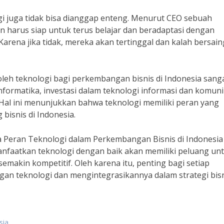
 juga tidak bisa dianggap enteng. Menurut CEO sebuah
n harus siap untuk terus belajar dan beradaptasi dengan
rena jika tidak, mereka akan tertinggal dan kalah bersain
leh teknologi bagi perkembangan bisnis di Indonesia sang
formatika, investasi dalam teknologi informasi dan komuni
 Hal ini menunjukkan bahwa teknologi memiliki peran yang
bisnis di Indonesia.
a Peran Teknologi dalam Perkembangan Bisnis di Indonesia
nfaatkan teknologi dengan baik akan memiliki peluang un
emakin kompetitif. Oleh karena itu, penting bagi setiap
an teknologi dan mengintegrasikannya dalam strategi bis
sia