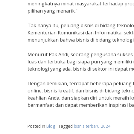
meningkatnya minat masyarakat terhadap produ
pilihan yang menarik.”
Tak hanya itu, peluang bisnis di bidang teknol
Kementerian Komunikasi dan Informatika, sekto
menunjukkan bahwa bisnis di bidang teknologi 
Menurut Pak Andi, seorang pengusaha sukses di
luas dan terbuka bagi siapa pun yang memiliki
teknologi yang ada, bisnis di sektor ini dapat 
Dengan demikian, terdapat beberapa peluang bis
online, bisnis kreatif, dan bisnis di bidang tek
keahlian Anda, dan siapkan diri untuk meraih k
bermanfaat dan dapat memberikan inspirasi ba
Posted in
Blog
Tagged
bisnis terbaru 2024