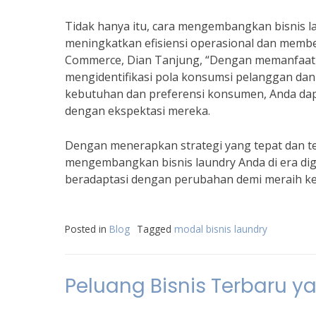
Tidak hanya itu, cara mengembangkan bisnis lau
meningkatkan efisiensi operasional dan member
Commerce, Dian Tanjung, “Dengan memanfaatkan 
mengidentifikasi pola konsumsi pelanggan d
kebutuhan dan preferensi konsumen, Anda dap
dengan ekspektasi mereka.
Dengan menerapkan strategi yang tepat dan t
mengembangkan bisnis laundry Anda di era digit
beradaptasi dengan perubahan demi meraih ke
Posted in
Blog
Tagged
modal bisnis laundry
Peluang Bisnis Terbaru y