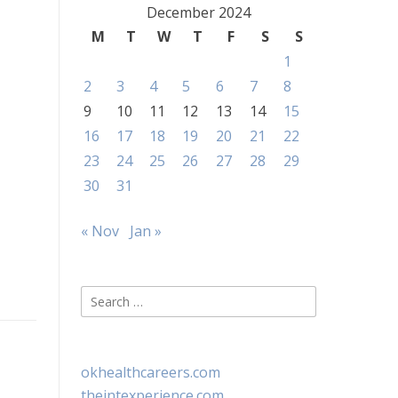
December 2024
M
T
W
T
F
S
S
1
2
3
4
5
6
7
8
9
10
11
12
13
14
15
16
17
18
19
20
21
22
23
24
25
26
27
28
29
30
31
« Nov
Jan »
Search
for:
okhealthcareers.com
theintexperience.com