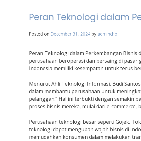
Peran Teknologi dalam P
Posted on
December 31, 2024
by
admincho
Peran Teknologi dalam Perkembangan Bisnis d
perusahaan beroperasi dan bersaing di pasar g
Indonesia memiliki kesempatan untuk terus be
Menurut Ahli Teknologi Informasi, Budi Santo
dalam membantu perusahaan untuk meningkatka
pelanggan.” Hal ini terbukti dengan semakin 
proses bisnis mereka, mulai dari e-commerce, bi
Perusahaan teknologi besar seperti Gojek, To
teknologi dapat mengubah wajah bisnis di Indo
memudahkan konsumen dalam melakukan trans