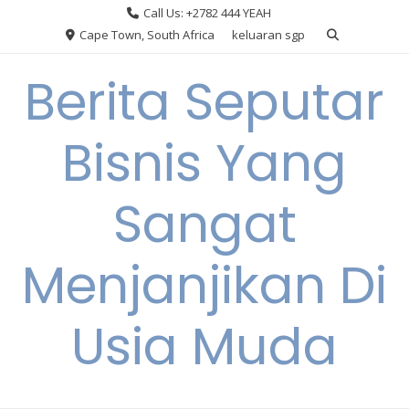
Skip
Call Us: +2782 444 YEAH
to
Cape Town, South Africa
keluaran sgp
content
Berita Seputar
Bisnis Yang
Sangat
Menjanjikan Di
Usia Muda