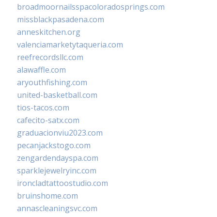
broadmoornailsspacoloradosprings.com
missblackpasadena.com
anneskitchen.org
valenciamarketytaqueria.com
reefrecordsllc.com
alawaffle.com
aryouthfishing.com
united-basketball.com
tios-tacos.com
cafecito-satx.com
graduacionviu2023.com
pecanjackstogo.com
zengardendayspa.com
sparklejewelryinc.com
ironcladtattoostudio.com
bruinshome.com
annascleaningsvc.com