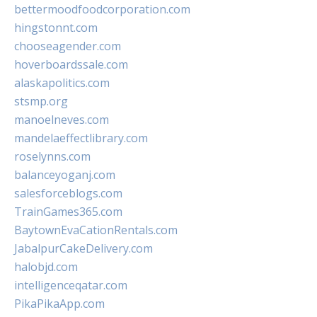
bettermoodfoodcorporation.com
hingstonnt.com
chooseagender.com
hoverboardssale.com
alaskapolitics.com
stsmp.org
manoelneves.com
mandelaeffectlibrary.com
roselynns.com
balanceyoganj.com
salesforceblogs.com
TrainGames365.com
BaytownEvaCationRentals.com
JabalpurCakeDelivery.com
halobjd.com
intelligenceqatar.com
PikaPikaApp.com