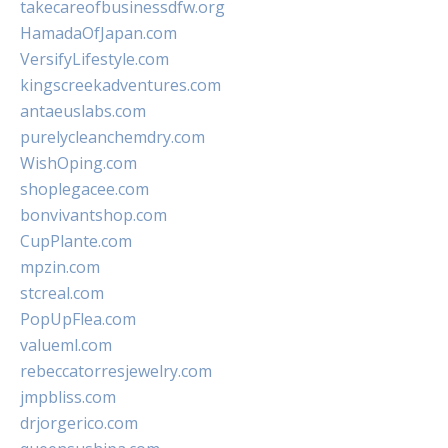
takecareofbusinessdfw.org
HamadaOfJapan.com
VersifyLifestyle.com
kingscreekadventures.com
antaeuslabs.com
purelycleanchemdry.com
WishOping.com
shoplegacee.com
bonvivantshop.com
CupPlante.com
mpzin.com
stcreal.com
PopUpFlea.com
valueml.com
rebeccatorresjewelry.com
jmpbliss.com
drjorgerico.com