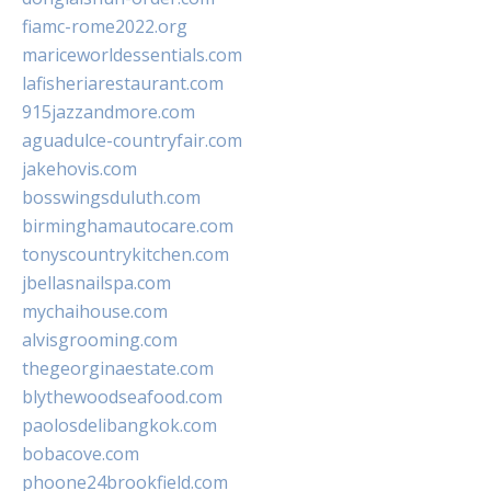
fiamc-rome2022.org
mariceworldessentials.com
lafisheriarestaurant.com
915jazzandmore.com
aguadulce-countryfair.com
jakehovis.com
bosswingsduluth.com
birminghamautocare.com
tonyscountrykitchen.com
jbellasnailspa.com
mychaihouse.com
alvisgrooming.com
thegeorginaestate.com
blythewoodseafood.com
paolosdelibangkok.com
bobacove.com
phoone24brookfield.com