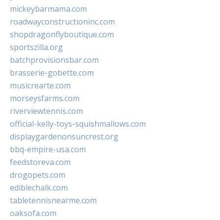
mickeybarmama.com
roadwayconstructioninc.com
shopdragonflyboutique.com
sportszilla.org
batchprovisionsbar.com
brasserie-gobette.com
musicrearte.com
morseysfarms.com
riverviewtennis.com
official-kelly-toys-squishmallows.com
displaygardenonsuncrest.org
bbq-empire-usa.com
feedstoreva.com
drogopets.com
ediblechalk.com
tabletennisnearme.com
oaksofa.com