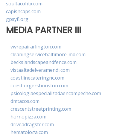
soultacohtx.com
capishcaps.com
gpsyfl.org
MEDIA PARTNER III
vwrepairarlington.com
cleaningservicebaltimore-md.com
beckslandscapeandfence.com
vistaaltadelveramendi.com
coastlinecateringnc.com
cuesburgershouston.com
psicologiaespecializadaencampeche.com
dmtacos.com
crescentstreetprinting.com
hornopizza.com
driveadragster.com
hematologa.com