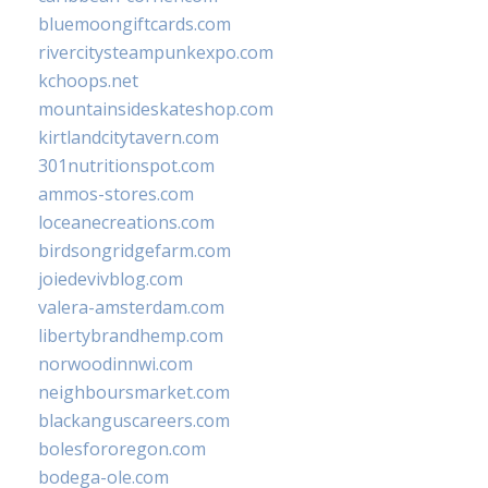
bluemoongiftcards.com
rivercitysteampunkexpo.com
kchoops.net
mountainsideskateshop.com
kirtlandcitytavern.com
301nutritionspot.com
ammos-stores.com
loceanecreations.com
birdsongridgefarm.com
joiedevivblog.com
valera-amsterdam.com
libertybrandhemp.com
norwoodinnwi.com
neighboursmarket.com
blackanguscareers.com
bolesfororegon.com
bodega-ole.com