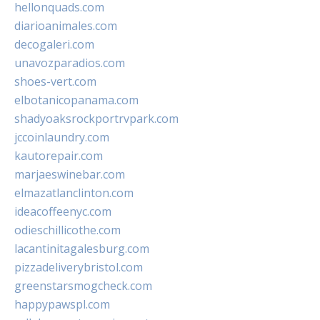
hellonquads.com
diarioanimales.com
decogaleri.com
unavozparadios.com
shoes-vert.com
elbotanicopanama.com
shadyoaksrockportrvpark.com
jccoinlaundry.com
kautorepair.com
marjaeswinebar.com
elmazatlanclinton.com
ideacoffeenyc.com
odieschillicothe.com
lacantinitagalesburg.com
pizzadeliverybristol.com
greenstarsmogcheck.com
happypawspl.com