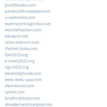
jovialfloralco.com
johnlscotthometeam.com
u-seehomes.com
watersportslagonissi.com
mischieffashion.com
eduwyre.com
retro-interiors.com
theblvd-boise.com
fpet2023.org
e-smart2022.org
ngrc2022.org
leesfamilyfoods.com
lewis-lewis-cpas.com
eleontennis.com
cyetus.com
bradfordshops.com
almadenranchsanjose.com