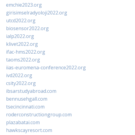
emchie2023.org
girisimselradyoloji2022.org
utcd2022.org
biosensor2022.org
ialp2022.org
klivet2022.org
ifac-hms2022.org
taoms2022.org
iias-euromena-conference2022.org
ivd2022.org
csity2022.org
ibsarstudyabroad.com
bennusehgall.com
tsecincinnati.com
roderconstructiongroup.com
plazabatai.com
hawkscayresort.com