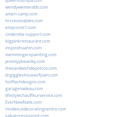
queensushipa.com
wendyweimerdds.com
ameri-camp.com
hrsreceivables.com
empconst1.com
cinderella-support.com
bigpinkrestaurant.com
inspirehuahin.com
memmingerspainting.com
jeremypbeasley.com
thesandwichdepotcos.com
drgiggleshouseofpain.com
hotflashdesigns.com
garagenadeau.com
lifestylechauffeurservice.com
EverNewNails.com
insideoutdecoratingcentre.com
salvatoresinpoint.com