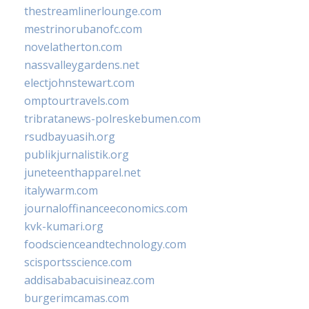
thestreamlinerlounge.com
mestrinorubanofc.com
novelatherton.com
nassvalleygardens.net
electjohnstewart.com
omptourtravels.com
tribratanews-polreskebumen.com
rsudbayuasih.org
publikjurnalistik.org
juneteenthapparel.net
italywarm.com
journaloffinanceeconomics.com
kvk-kumari.org
foodscienceandtechnology.com
scisportsscience.com
addisababacuisineaz.com
burgerimcamas.com