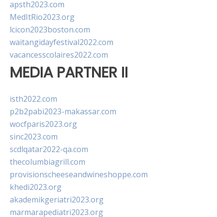
apsth2023.com
MedItRio2023.org
lcicon2023boston.com
waitangidayfestival2022.com
vacancesscolaires2022.com
MEDIA PARTNER II
isth2022.com
p2b2pabi2023-makassar.com
wocfparis2023.org
sinc2023.com
scdlqatar2022-qa.com
thecolumbiagrill.com
provisionscheeseandwineshoppe.com
khedi2023.org
akademikgeriatri2023.org
marmarapediatri2023.org