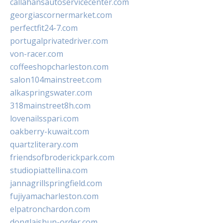
callahansautoservicecenter.com
georgiascornermarket.com
perfectfit24-7.com
portugalprivatedriver.com
von-racer.com
coffeeshopcharleston.com
salon104mainstreet.com
alkaspringswater.com
318mainstreet8h.com
lovenailsspari.com
oakberry-kuwait.com
quartzliterary.com
friendsofbroderickpark.com
studiopiattellina.com
jannagrillspringfield.com
fujiyamacharleston.com
elpatronchardon.com
donglaishun-order.com