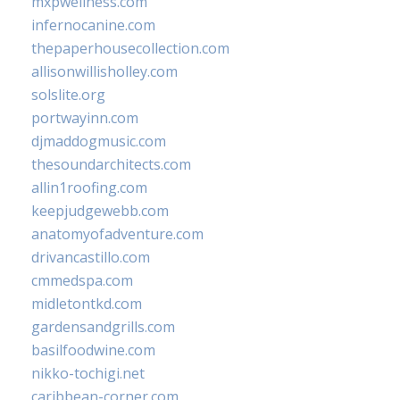
mxpwellness.com
infernocanine.com
thepaperhousecollection.com
allisonwillisholley.com
solslite.org
portwayinn.com
djmaddogmusic.com
thesoundarchitects.com
allin1roofing.com
keepjudgewebb.com
anatomyofadventure.com
drivancastillo.com
cmmedspa.com
midletontkd.com
gardensandgrills.com
basilfoodwine.com
nikko-tochigi.net
caribbean-corner.com