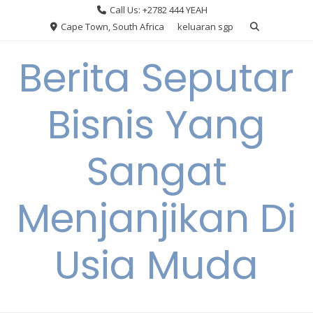
Skip
Call Us: +2782 444 YEAH
to
Cape Town, South Africa
keluaran sgp
content
Berita Seputar
Bisnis Yang
Sangat
Menjanjikan Di
Usia Muda