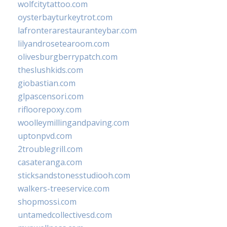
wolfcitytattoo.com
oysterbayturkeytrot.com
lafronterarestauranteybar.com
lilyandrosetearoom.com
olivesburgberrypatch.com
theslushkids.com
giobastian.com
glpascensori.com
rifloorepoxy.com
woolleymillingandpaving.com
uptonpvd.com
2troublegrill.com
casateranga.com
sticksandstonesstudiooh.com
walkers-treeservice.com
shopmossi.com
untamedcollectivesd.com