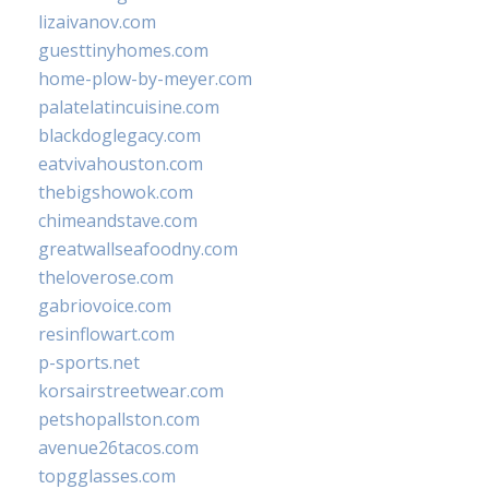
lizaivanov.com
guesttinyhomes.com
home-plow-by-meyer.com
palatelatincuisine.com
blackdoglegacy.com
eatvivahouston.com
thebigshowok.com
chimeandstave.com
greatwallseafoodny.com
theloverose.com
gabriovoice.com
resinflowart.com
p-sports.net
korsairstreetwear.com
petshopallston.com
avenue26tacos.com
topgglasses.com