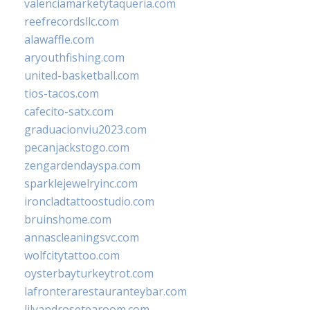
valenciamarketytaqueria.com
reefrecordsllc.com
alawaffle.com
aryouthfishing.com
united-basketball.com
tios-tacos.com
cafecito-satx.com
graduacionviu2023.com
pecanjackstogo.com
zengardendayspa.com
sparklejewelryinc.com
ironcladtattoostudio.com
bruinshome.com
annascleaningsvc.com
wolfcitytattoo.com
oysterbayturkeytrot.com
lafronterarestauranteybar.com
lilyandrosetearoom.com