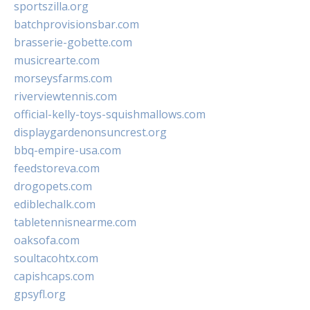
sportszilla.org
batchprovisionsbar.com
brasserie-gobette.com
musicrearte.com
morseysfarms.com
riverviewtennis.com
official-kelly-toys-squishmallows.com
displaygardenonsuncrest.org
bbq-empire-usa.com
feedstoreva.com
drogopets.com
ediblechalk.com
tabletennisnearme.com
oaksofa.com
soultacohtx.com
capishcaps.com
gpsyfl.org