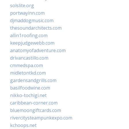
solslite.org
portwayinn.com
djmaddogmusic.com
thesoundarchitects.com
allin1roofing.com
keepjudgewebb.com
anatomyofadventure.com
drivancastillo.com
cmmedspa.com
midletontkd.com
gardensandgrills.com
basilfoodwine.com
nikko-tochigi.net
caribbean-corner.com
bluemoongiftcards.com
rivercitysteampunkexpo.com
kchoops.net