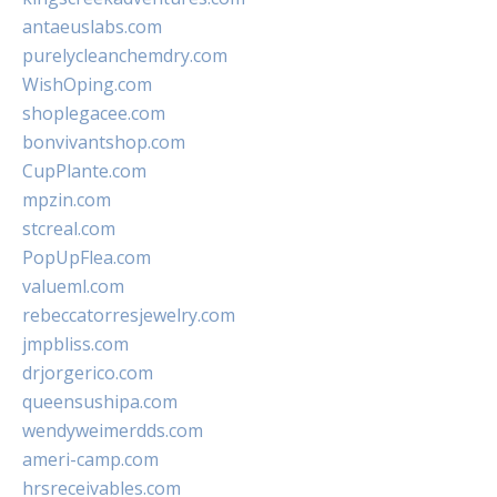
antaeuslabs.com
purelycleanchemdry.com
WishOping.com
shoplegacee.com
bonvivantshop.com
CupPlante.com
mpzin.com
stcreal.com
PopUpFlea.com
valueml.com
rebeccatorresjewelry.com
jmpbliss.com
drjorgerico.com
queensushipa.com
wendyweimerdds.com
ameri-camp.com
hrsreceivables.com