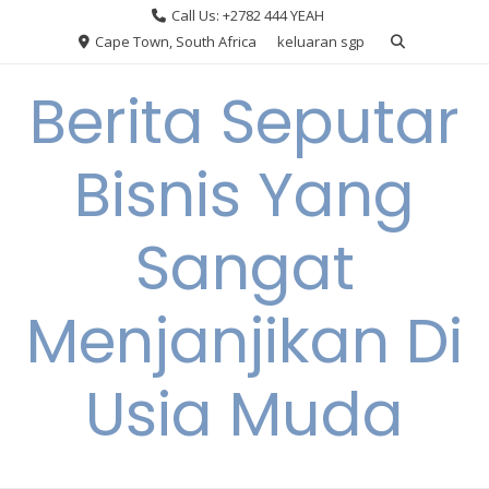
Skip
Call Us: +2782 444 YEAH
to
Cape Town, South Africa
keluaran sgp
content
Berita Seputar
Bisnis Yang
Sangat
Menjanjikan Di
Usia Muda