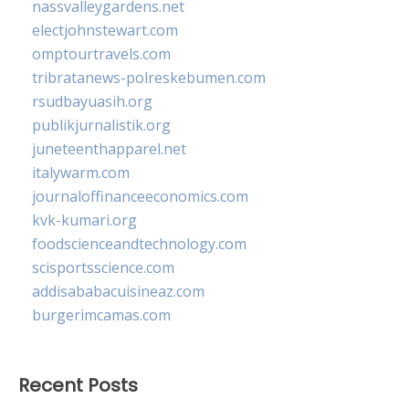
nassvalleygardens.net
electjohnstewart.com
omptourtravels.com
tribratanews-polreskebumen.com
rsudbayuasih.org
publikjurnalistik.org
juneteenthapparel.net
italywarm.com
journaloffinanceeconomics.com
kvk-kumari.org
foodscienceandtechnology.com
scisportsscience.com
addisababacuisineaz.com
burgerimcamas.com
Recent Posts