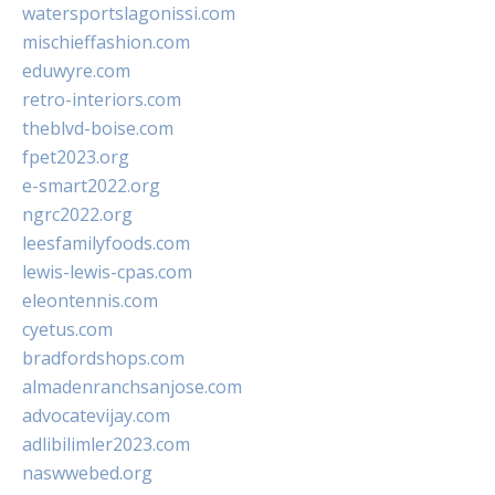
watersportslagonissi.com
mischieffashion.com
eduwyre.com
retro-interiors.com
theblvd-boise.com
fpet2023.org
e-smart2022.org
ngrc2022.org
leesfamilyfoods.com
lewis-lewis-cpas.com
eleontennis.com
cyetus.com
bradfordshops.com
almadenranchsanjose.com
advocatevijay.com
adlibilimler2023.com
naswwebed.org