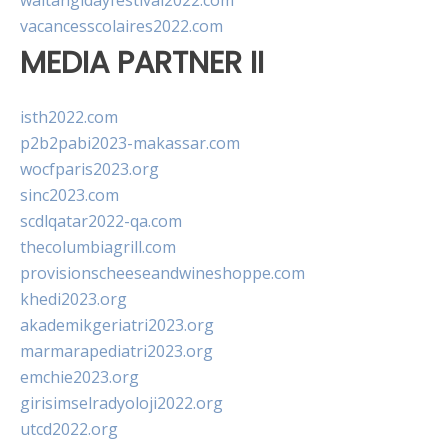
waitangidayfestival2022.com
vacancesscolaires2022.com
MEDIA PARTNER II
isth2022.com
p2b2pabi2023-makassar.com
wocfparis2023.org
sinc2023.com
scdlqatar2022-qa.com
thecolumbiagrill.com
provisionscheeseandwineshoppe.com
khedi2023.org
akademikgeriatri2023.org
marmarapediatri2023.org
emchie2023.org
girisimselradyoloji2022.org
utcd2022.org