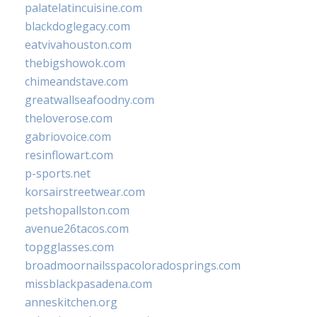
palatelatincuisine.com
blackdoglegacy.com
eatvivahouston.com
thebigshowok.com
chimeandstave.com
greatwallseafoodny.com
theloverose.com
gabriovoice.com
resinflowart.com
p-sports.net
korsairstreetwear.com
petshopallston.com
avenue26tacos.com
topgglasses.com
broadmoornailsspacoloradosprings.com
missblackpasadena.com
anneskitchen.org