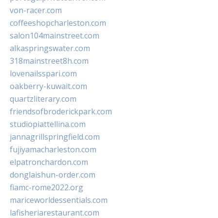
von-racer.com
coffeeshopcharleston.com
salon104mainstreet.com
alkaspringswater.com
318mainstreet8h.com
lovenailsspari.com
oakberry-kuwait.com
quartzliterary.com
friendsofbroderickpark.com
studiopiattellina.com
jannagrillspringfield.com
fujiyamacharleston.com
elpatronchardon.com
donglaishun-order.com
fiamc-rome2022.org
mariceworldessentials.com
lafisheriarestaurant.com