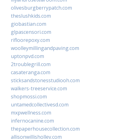
olivesburgberrypatch.com
theslushkids.com
giobastian.com
glpascensori.com
rifloorepoxy.com
woolleymillingandpaving.com
uptonpvd.com
2troublegrill.com
casateranga.com
sticksandstonesstudiooh.com
walkers-treeservice.com
shopmossi.com
untamedcollectivesd.com
mxpwellness.com
infernocanine.com
thepaperhousecollection.com
allisonwillisholley.com