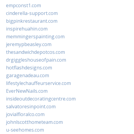
empconst1.com
cinderella-support.com
bigpinkrestaurant.com
inspirehuahin.com
memmingerspainting.com
jeremypbeasley.com
thesandwichdepotcos.com
drgiggleshouseofpain.com
hotflashdesigns.com
garagenadeau.com
lifestylechauffeurservice.com
EverNewNails.com
insideoutdecoratingcentre.com
salvatoresinpoint.com
jovialfloralco.com
johnlscotthometeam.com
u-seehomes.com