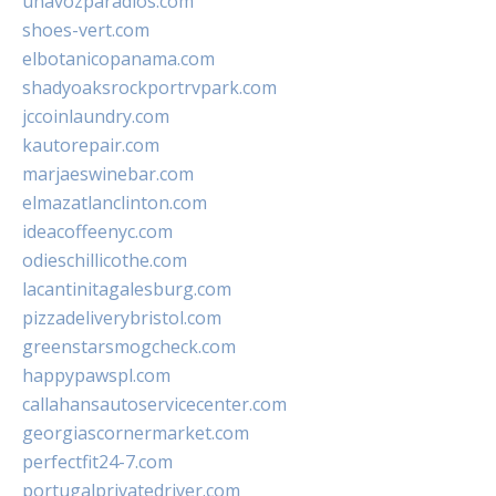
unavozparadios.com
shoes-vert.com
elbotanicopanama.com
shadyoaksrockportrvpark.com
jccoinlaundry.com
kautorepair.com
marjaeswinebar.com
elmazatlanclinton.com
ideacoffeenyc.com
odieschillicothe.com
lacantinitagalesburg.com
pizzadeliverybristol.com
greenstarsmogcheck.com
happypawspl.com
callahansautoservicecenter.com
georgiascornermarket.com
perfectfit24-7.com
portugalprivatedriver.com