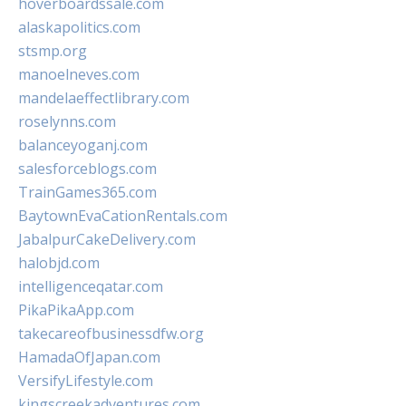
hoverboardssale.com
alaskapolitics.com
stsmp.org
manoelneves.com
mandelaeffectlibrary.com
roselynns.com
balanceyoganj.com
salesforceblogs.com
TrainGames365.com
BaytownEvaCationRentals.com
JabalpurCakeDelivery.com
halobjd.com
intelligenceqatar.com
PikaPikaApp.com
takecareofbusinessdfw.org
HamadaOfJapan.com
VersifyLifestyle.com
kingscreekadventures.com