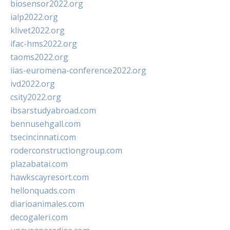
biosensor2022.org
ialp2022.org
klivet2022.org
ifac-hms2022.org
taoms2022.org
iias-euromena-conference2022.org
ivd2022.org
csity2022.org
ibsarstudyabroad.com
bennusehgall.com
tsecincinnati.com
roderconstructiongroup.com
plazabatai.com
hawkscayresort.com
hellonquads.com
diarioanimales.com
decogaleri.com