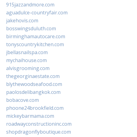
915jazzandmore.com
aguadulce-countryfair.com
jakehovis.com
bosswingsduluth.com
birminghamautocare.com
tonyscountrykitchen.com
jbellasnailspa.com
mychaihouse.com
alvisgrooming.com
thegeorginaestate.com
blythewoodseafood.com
paolosdelibangkok.com
bobacove.com
phoone24brookfield.com
mickeybarmama.com
roadwayconstructioninc.com
shopdragonflyboutique.com