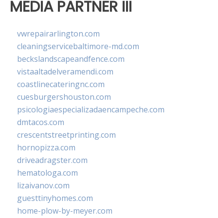
MEDIA PARTNER III
vwrepairarlington.com
cleaningservicebaltimore-md.com
beckslandscapeandfence.com
vistaaltadelveramendi.com
coastlinecateringnc.com
cuesburgershouston.com
psicologiaespecializadaencampeche.com
dmtacos.com
crescentstreetprinting.com
hornopizza.com
driveadragster.com
hematologa.com
lizaivanov.com
guesttinyhomes.com
home-plow-by-meyer.com