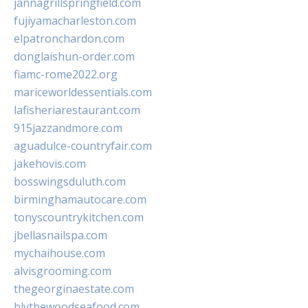
jannagrillspringfield.com
fujiyamacharleston.com
elpatronchardon.com
donglaishun-order.com
fiamc-rome2022.org
mariceworldessentials.com
lafisheriarestaurant.com
915jazzandmore.com
aguadulce-countryfair.com
jakehovis.com
bosswingsduluth.com
birminghamautocare.com
tonyscountrykitchen.com
jbellasnailspa.com
mychaihouse.com
alvisgrooming.com
thegeorginaestate.com
blythewoodseafood.com