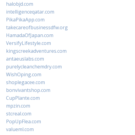
halobjd.com
intelligenceqatar.com
PikaPikaApp.com
takecareofbusinessdfw.org
HamadaOfJapan.com
VersifyLifestyle.com
kingscreekadventures.com
antaeuslabs.com
purelycleanchemdry.com
WishOping.com
shoplegacee.com
bonvivantshop.com
CupPlante.com
mpzin.com
stcreal.com
PopUpFlea.com
valueml.com