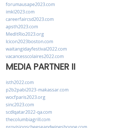
forumausape2023.com
imkl2023.com
careerfaircsd2023.com
apsth2023.com
MedItRio2023.org
lcicon2023boston.com
waitangidayfestival2022.com
vacancesscolaires2022.com
MEDIA PARTNER II
isth2022.com
p2b2pabi2023-makassar.com
wocfparis2023.org
sinc2023.com
scdlqatar2022-qa.com
thecolumbiagrill.com
provisionscheeseandwineshoppe.com