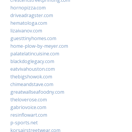
hornopizza.com
driveadragster.com
hematologa.com
lizaivanov.com
guesttinyhomes.com
home-plow-by-meyer.com
palatelatincuisine.com
blackdoglegacy.com
eatvivahouston.com
thebigshowok.com
chimeandstave.com
greatwallseafoodny.com
theloverose.com
gabriovoice.com
resinflowart.com
p-sports.net
korsairstreetwear.com