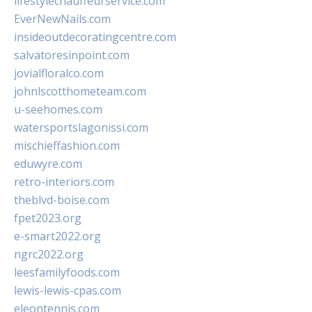
lifestylechauffeurservice.com
EverNewNails.com
insideoutdecoratingcentre.com
salvatoresinpoint.com
jovialfloralco.com
johnlscotthometeam.com
u-seehomes.com
watersportslagonissi.com
mischieffashion.com
eduwyre.com
retro-interiors.com
theblvd-boise.com
fpet2023.org
e-smart2022.org
ngrc2022.org
leesfamilyfoods.com
lewis-lewis-cpas.com
eleontennis.com