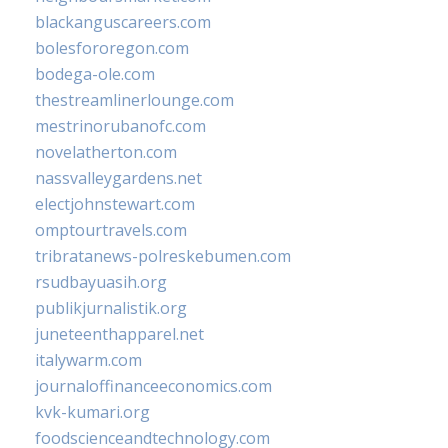
blackanguscareers.com
bolesfororegon.com
bodega-ole.com
thestreamlinerlounge.com
mestrinorubanofc.com
novelatherton.com
nassvalleygardens.net
electjohnstewart.com
omptourtravels.com
tribratanews-polreskebumen.com
rsudbayuasih.org
publikjurnalistik.org
juneteenthapparel.net
italywarm.com
journaloffinanceeconomics.com
kvk-kumari.org
foodscienceandtechnology.com