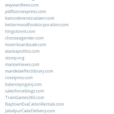
waywardtees.com
pidfloorsexpress.com
bancodevenezuelaen.com
bettermoodfoodcorporation.com
hingstonnt.com
chooseagender.com
hoverboardssale.com
alaskapolitics.com
stsmp.org
manoelneves.com
mandelaeffectlibrary.com
roselynns.com
balanceyoganj.com
salesforceblogs.com
TrainGames365.com
BaytownEvaCationRentals.com
JabalpurCakeDelivery.com