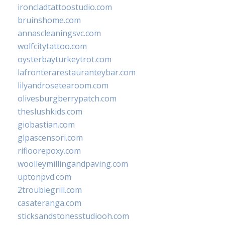
ironcladtattoostudio.com
bruinshome.com
annascleaningsvc.com
wolfcitytattoo.com
oysterbayturkeytrot.com
lafronterarestauranteybar.com
lilyandrosetearoom.com
olivesburgberrypatch.com
theslushkids.com
giobastian.com
glpascensori.com
rifloorepoxy.com
woolleymillingandpaving.com
uptonpvd.com
2troublegrill.com
casateranga.com
sticksandstonesstudiooh.com