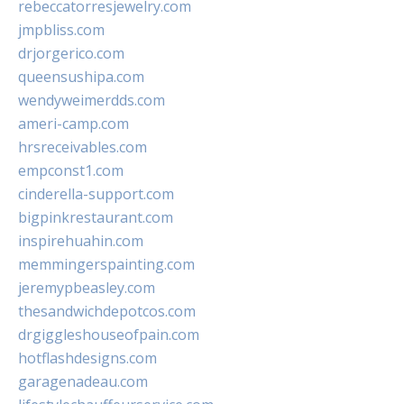
rebeccatorresjewelry.com
jmpbliss.com
drjorgerico.com
queensushipa.com
wendyweimerdds.com
ameri-camp.com
hrsreceivables.com
empconst1.com
cinderella-support.com
bigpinkrestaurant.com
inspirehuahin.com
memmingerspainting.com
jeremypbeasley.com
thesandwichdepotcos.com
drgiggleshouseofpain.com
hotflashdesigns.com
garagenadeau.com