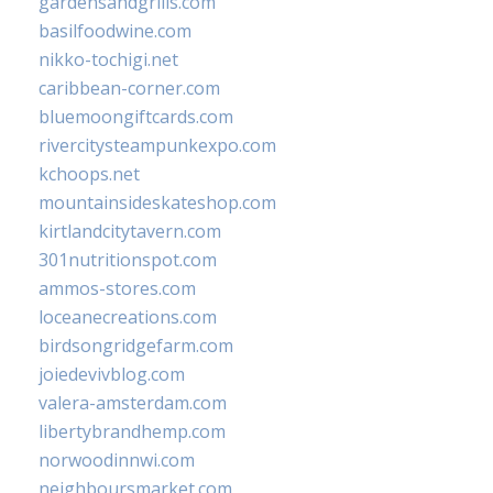
gardensandgrills.com
basilfoodwine.com
nikko-tochigi.net
caribbean-corner.com
bluemoongiftcards.com
rivercitysteampunkexpo.com
kchoops.net
mountainsideskateshop.com
kirtlandcitytavern.com
301nutritionspot.com
ammos-stores.com
loceanecreations.com
birdsongridgefarm.com
joiedevivblog.com
valera-amsterdam.com
libertybrandhemp.com
norwoodinnwi.com
neighboursmarket.com