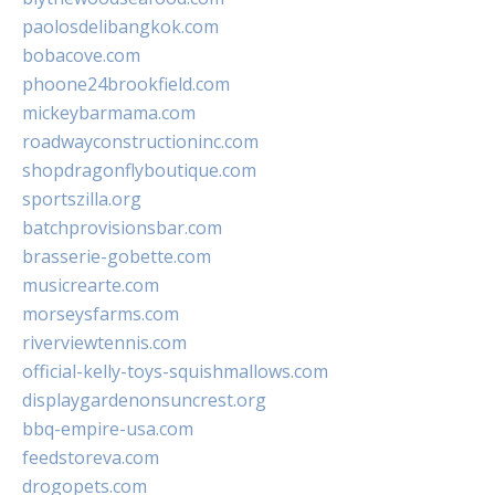
paolosdelibangkok.com
bobacove.com
phoone24brookfield.com
mickeybarmama.com
roadwayconstructioninc.com
shopdragonflyboutique.com
sportszilla.org
batchprovisionsbar.com
brasserie-gobette.com
musicrearte.com
morseysfarms.com
riverviewtennis.com
official-kelly-toys-squishmallows.com
displaygardenonsuncrest.org
bbq-empire-usa.com
feedstoreva.com
drogopets.com