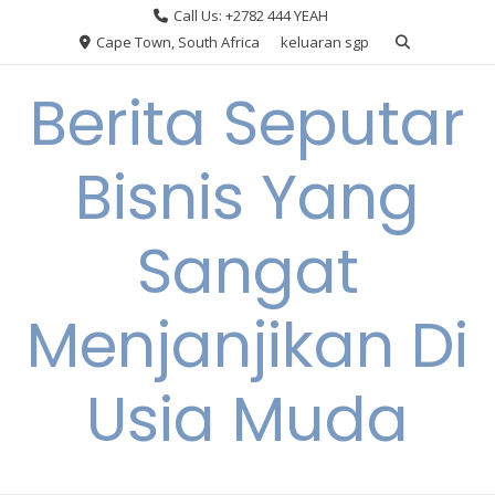
Skip
Call Us: +2782 444 YEAH
to
Cape Town, South Africa
keluaran sgp
content
Berita Seputar
Bisnis Yang
Sangat
Menjanjikan Di
Usia Muda