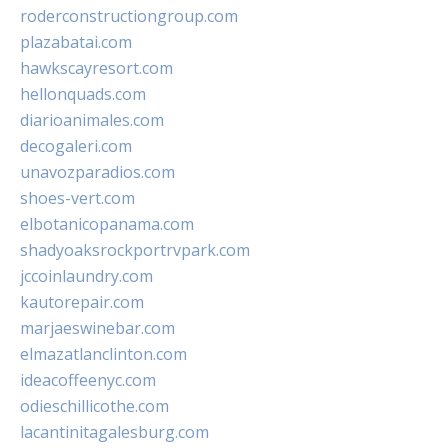
roderconstructiongroup.com
plazabatai.com
hawkscayresort.com
hellonquads.com
diarioanimales.com
decogaleri.com
unavozparadios.com
shoes-vert.com
elbotanicopanama.com
shadyoaksrockportrvpark.com
jccoinlaundry.com
kautorepair.com
marjaeswinebar.com
elmazatlanclinton.com
ideacoffeenyc.com
odieschillicothe.com
lacantinitagalesburg.com