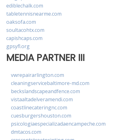
ediblechalk.com
tabletennisnearme.com
oaksofa.com
soultacohtx.com
capishcaps.com
gpsyfl.org
MEDIA PARTNER III
vwrepairarlington.com
cleaningservicebaltimore-md.com
beckslandscapeandfence.com
vistaaltadelveramendi.com
coastlinecateringnc.com
cuesburgershouston.com
psicologiaespecializadaencampeche.com
dmtacos.com
crescentstreetprinting.com