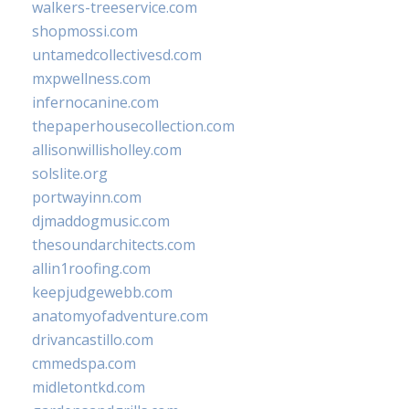
walkers-treeservice.com
shopmossi.com
untamedcollectivesd.com
mxpwellness.com
infernocanine.com
thepaperhousecollection.com
allisonwillisholley.com
solslite.org
portwayinn.com
djmaddogmusic.com
thesoundarchitects.com
allin1roofing.com
keepjudgewebb.com
anatomyofadventure.com
drivancastillo.com
cmmedspa.com
midletontkd.com