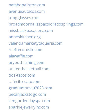
petshopallston.com
avenue26tacos.com
topgglasses.com
broadmoornailsspacoloradosprings.com
missblackpasadena.com
anneskitchen.org
valenciamarketytaqueria.com
reefrecordsllc.com
alawaffle.com
aryouthfishing.com
united-basketball.com
tios-tacos.com
cafecito-satx.com
graduacionviu2023.com
pecanjackstogo.com
zengardendayspa.com
sparklejewelryinc.com