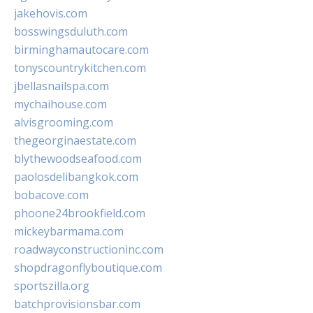
jakehovis.com
bosswingsduluth.com
birminghamautocare.com
tonyscountrykitchen.com
jbellasnailspa.com
mychaihouse.com
alvisgrooming.com
thegeorginaestate.com
blythewoodseafood.com
paolosdelibangkok.com
bobacove.com
phoone24brookfield.com
mickeybarmama.com
roadwayconstructioninc.com
shopdragonflyboutique.com
sportszilla.org
batchprovisionsbar.com