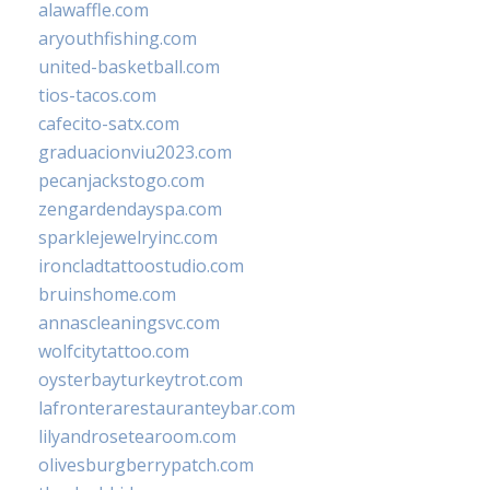
alawaffle.com
aryouthfishing.com
united-basketball.com
tios-tacos.com
cafecito-satx.com
graduacionviu2023.com
pecanjackstogo.com
zengardendayspa.com
sparklejewelryinc.com
ironcladtattoostudio.com
bruinshome.com
annascleaningsvc.com
wolfcitytattoo.com
oysterbayturkeytrot.com
lafronterarestauranteybar.com
lilyandrosetearoom.com
olivesburgberrypatch.com