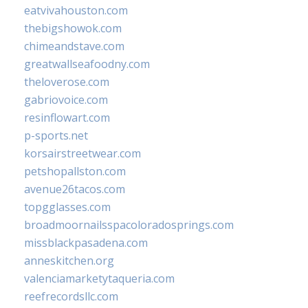
eatvivahouston.com
thebigshowok.com
chimeandstave.com
greatwallseafoodny.com
theloverose.com
gabriovoice.com
resinflowart.com
p-sports.net
korsairstreetwear.com
petshopallston.com
avenue26tacos.com
topgglasses.com
broadmoornailsspacoloradosprings.com
missblackpasadena.com
anneskitchen.org
valenciamarketytaqueria.com
reefrecordsllc.com