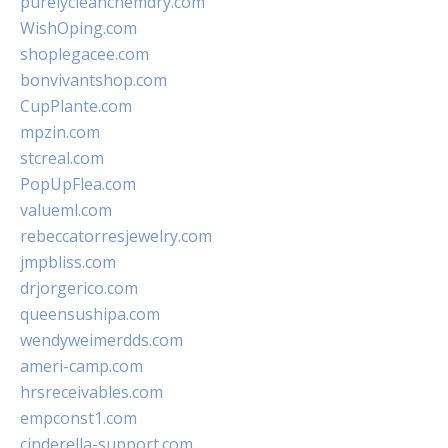
purelycleanchemdry.com
WishOping.com
shoplegacee.com
bonvivantshop.com
CupPlante.com
mpzin.com
stcreal.com
PopUpFlea.com
valueml.com
rebeccatorresjewelry.com
jmpbliss.com
drjorgerico.com
queensushipa.com
wendyweimerdds.com
ameri-camp.com
hrsreceivables.com
empconst1.com
cinderella-support.com