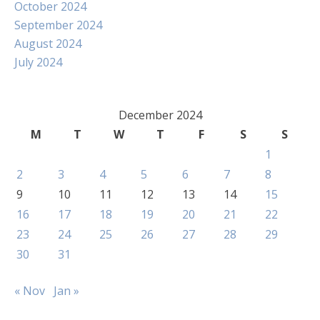
October 2024
September 2024
August 2024
July 2024
December 2024
M
T
W
T
F
S
S
1
2
3
4
5
6
7
8
9
10
11
12
13
14
15
16
17
18
19
20
21
22
23
24
25
26
27
28
29
30
31
« Nov
Jan »