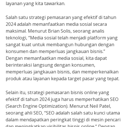
layanan yang kita tawarkan.
Salah satu strategi pemasaran yang efektif di tahun
2024 adalah memanfaatkan media sosial secara
maksimal. Menurut Brian Solis, seorang analis
teknologi, “Media sosial telah menjadi platform yang
sangat kuat untuk membangun hubungan dengan
konsumen dan memperluas jangkauan bisnis.”
Dengan memanfaatkan media sosial, kita dapat
berinteraksi langsung dengan konsumen,
memperluas jangkauan bisnis, dan memperkenalkan
produk atau layanan kepada target pasar yang tepat.
Selain itu, strategi pemasaran bisnis online yang
efektif di tahun 2024 juga harus memperhatikan SEO
(Search Engine Optimization). Menurut Neil Patel,
seorang ahli SEO, “SEO adalah salah satu kunci utama
dalam mendapatkan peringkat tinggi di mesin pencari
dan meningkatkan visibilitas bisnis online.” Dengan