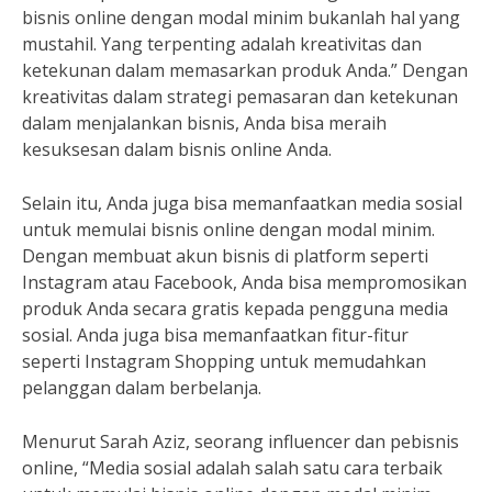
bisnis online dengan modal minim bukanlah hal yang
mustahil. Yang terpenting adalah kreativitas dan
ketekunan dalam memasarkan produk Anda.” Dengan
kreativitas dalam strategi pemasaran dan ketekunan
dalam menjalankan bisnis, Anda bisa meraih
kesuksesan dalam bisnis online Anda.
Selain itu, Anda juga bisa memanfaatkan media sosial
untuk memulai bisnis online dengan modal minim.
Dengan membuat akun bisnis di platform seperti
Instagram atau Facebook, Anda bisa mempromosikan
produk Anda secara gratis kepada pengguna media
sosial. Anda juga bisa memanfaatkan fitur-fitur
seperti Instagram Shopping untuk memudahkan
pelanggan dalam berbelanja.
Menurut Sarah Aziz, seorang influencer dan pebisnis
online, “Media sosial adalah salah satu cara terbaik