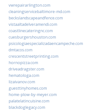
vwrepairarlington.com
cleaningservicebaltimore-md.com
beckslandscapeandfence.com
vistaaltadelveramendi.com
coastlinecateringnc.com
cuesburgershouston.com
psicologiaespecializadaencampeche.com
dmtacos.com
crescentstreetprinting.com
hornopizza.com
driveadragster.com
hematologa.com
lizaivanov.com
guesttinyhomes.com
home-plow-by-meyer.com
palatelatincuisine.com
blackdoglegacy.com