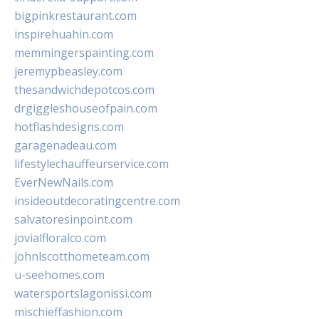
bigpinkrestaurant.com
inspirehuahin.com
memmingerspainting.com
jeremypbeasley.com
thesandwichdepotcos.com
drgiggleshouseofpain.com
hotflashdesigns.com
garagenadeau.com
lifestylechauffeurservice.com
EverNewNails.com
insideoutdecoratingcentre.com
salvatoresinpoint.com
jovialfloralco.com
johnlscotthometeam.com
u-seehomes.com
watersportslagonissi.com
mischieffashion.com