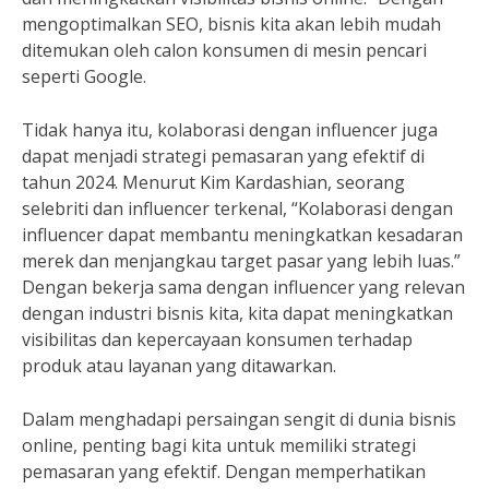
mengoptimalkan SEO, bisnis kita akan lebih mudah
ditemukan oleh calon konsumen di mesin pencari
seperti Google.
Tidak hanya itu, kolaborasi dengan influencer juga
dapat menjadi strategi pemasaran yang efektif di
tahun 2024. Menurut Kim Kardashian, seorang
selebriti dan influencer terkenal, “Kolaborasi dengan
influencer dapat membantu meningkatkan kesadaran
merek dan menjangkau target pasar yang lebih luas.”
Dengan bekerja sama dengan influencer yang relevan
dengan industri bisnis kita, kita dapat meningkatkan
visibilitas dan kepercayaan konsumen terhadap
produk atau layanan yang ditawarkan.
Dalam menghadapi persaingan sengit di dunia bisnis
online, penting bagi kita untuk memiliki strategi
pemasaran yang efektif. Dengan memperhatikan