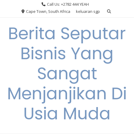
Skip
Call Us: +2782 444 YEAH
to
Cape Town, South Africa
keluaran sgp
content
Berita Seputar
Bisnis Yang
Sangat
Menjanjikan Di
Usia Muda