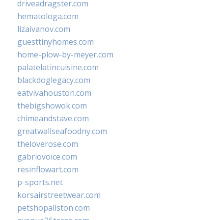
driveadragster.com
hematologa.com
lizaivanov.com
guesttinyhomes.com
home-plow-by-meyer.com
palatelatincuisine.com
blackdoglegacy.com
eatvivahouston.com
thebigshowok.com
chimeandstave.com
greatwallseafoodny.com
theloverose.com
gabriovoice.com
resinflowart.com
p-sports.net
korsairstreetwear.com
petshopallston.com