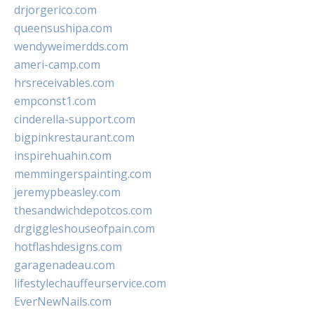
drjorgerico.com
queensushipa.com
wendyweimerdds.com
ameri-camp.com
hrsreceivables.com
empconst1.com
cinderella-support.com
bigpinkrestaurant.com
inspirehuahin.com
memmingerspainting.com
jeremypbeasley.com
thesandwichdepotcos.com
drgiggleshouseofpain.com
hotflashdesigns.com
garagenadeau.com
lifestylechauffeurservice.com
EverNewNails.com