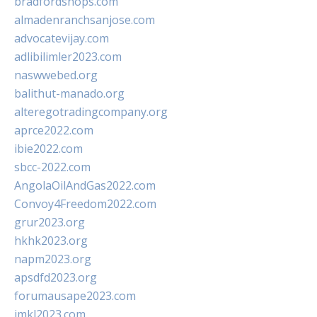
bradfordshops.com
almadenranchsanjose.com
advocatevijay.com
adlibilimler2023.com
naswwebed.org
balithut-manado.org
alteregotradingcompany.org
aprce2022.com
ibie2022.com
sbcc-2022.com
AngolaOilAndGas2022.com
Convoy4Freedom2022.com
grur2023.org
hkhk2023.org
napm2023.org
apsdfd2023.org
forumausape2023.com
imkl2023.com