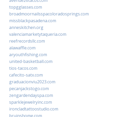
avenue26tacos.com
topgglasses.com
broadmoornailsspacoloradosprings.com
missblackpasadena.com
anneskitchen.org
valenciamarketytaqueria.com
reefrecordsllc.com
alawaffle.com
aryouthfishing.com
united-basketball.com
tios-tacos.com
cafecito-satx.com
graduacionviu2023.com
pecanjackstogo.com
zengardendayspa.com
sparklejewelryinc.com
ironcladtattoostudio.com
bruinshome.com