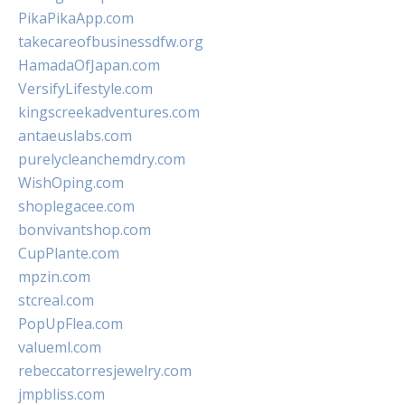
PikaPikaApp.com
takecareofbusinessdfw.org
HamadaOfJapan.com
VersifyLifestyle.com
kingscreekadventures.com
antaeuslabs.com
purelycleanchemdry.com
WishOping.com
shoplegacee.com
bonvivantshop.com
CupPlante.com
mpzin.com
stcreal.com
PopUpFlea.com
valueml.com
rebeccatorresjewelry.com
jmpbliss.com