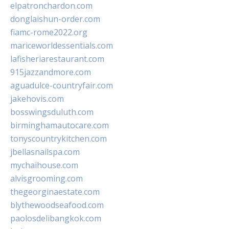
elpatronchardon.com
donglaishun-order.com
fiamc-rome2022.org
mariceworldessentials.com
lafisheriarestaurant.com
915jazzandmore.com
aguadulce-countryfair.com
jakehovis.com
bosswingsduluth.com
birminghamautocare.com
tonyscountrykitchen.com
jbellasnailspa.com
mychaihouse.com
alvisgrooming.com
thegeorginaestate.com
blythewoodseafood.com
paolosdelibangkok.com