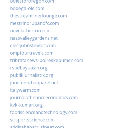
bolesfororegon.com
bodega-ole.com
thestreamlinerlounge.com
mestrinorubanofc.com
novelatherton.com
nassvalleygardens.net
electjohnstewart.com
omptourtravels.com
tribratanews-polreskebumen.com
rsudbayuasih.org
publikjurnalistik.org
juneteenthapparel.net
italywarm.com
journaloffinanceeconomics.com
kvk-kumari.org
foodscienceandtechnology.com
scisportsscience.com
addisababacuisineaz.com