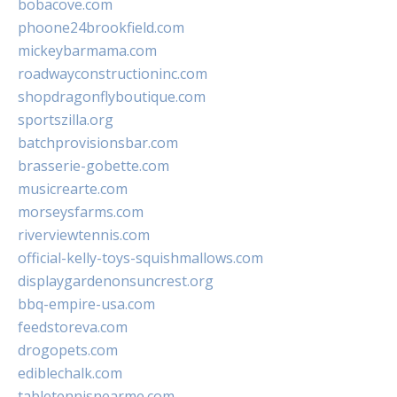
bobacove.com
phoone24brookfield.com
mickeybarmama.com
roadwayconstructioninc.com
shopdragonflyboutique.com
sportszilla.org
batchprovisionsbar.com
brasserie-gobette.com
musicrearte.com
morseysfarms.com
riverviewtennis.com
official-kelly-toys-squishmallows.com
displaygardenonsuncrest.org
bbq-empire-usa.com
feedstoreva.com
drogopets.com
ediblechalk.com
tabletennisnearme.com