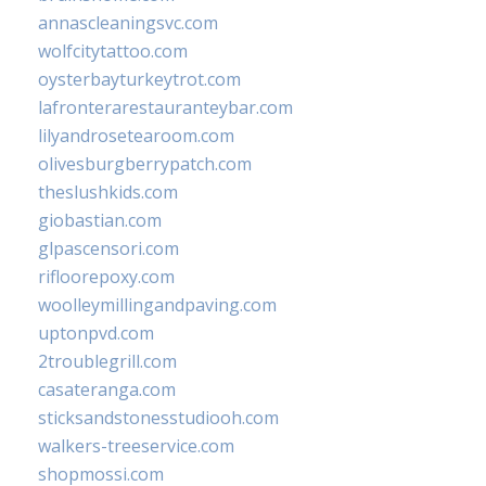
annascleaningsvc.com
wolfcitytattoo.com
oysterbayturkeytrot.com
lafronterarestauranteybar.com
lilyandrosetearoom.com
olivesburgberrypatch.com
theslushkids.com
giobastian.com
glpascensori.com
rifloorepoxy.com
woolleymillingandpaving.com
uptonpvd.com
2troublegrill.com
casateranga.com
sticksandstonesstudiooh.com
walkers-treeservice.com
shopmossi.com