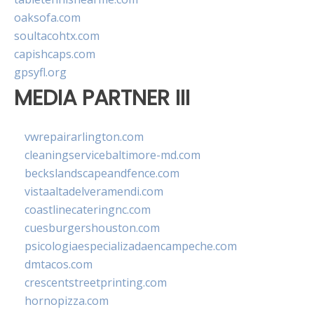
oaksofa.com
soultacohtx.com
capishcaps.com
gpsyfl.org
MEDIA PARTNER III
vwrepairarlington.com
cleaningservicebaltimore-md.com
beckslandscapeandfence.com
vistaaltadelveramendi.com
coastlinecateringnc.com
cuesburgershouston.com
psicologiaespecializadaencampeche.com
dmtacos.com
crescentstreetprinting.com
hornopizza.com