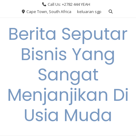
Skip
Call Us: +2782 444 YEAH
to
Cape Town, South Africa
keluaran sgp
content
Berita Seputar
Bisnis Yang
Sangat
Menjanjikan Di
Usia Muda