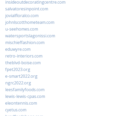
insideoutdecoratingcentre.com
salvatoresinpoint.com
jovialfloralco.com
johnlscotthometeam.com
u-seehomes.com
watersportslagonissi.com
mischieffashion.com
eduwyre.com
retro-interiors.com
theblvd-boise.com
fpet2023.org
e-smart2022.org
ngrc2022.org
leesfamilyfoods.com
lewis-lewis-cpas.com
eleontennis.com
cyetus.com