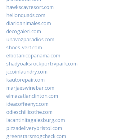
hawkscayresort.com
hellonquads.com
diarioanimales.com
decogaleri.com
unavozparadios.com
shoes-vert.com
elbotanicopanama.com
shadyoaksrockportrvpark.com
jccoinlaundry.com
kautorepair.com
marjaeswinebar.com
elmazatlanclinton.com
ideacoffeenyc.com
odieschillicothe.com
lacantinitagalesburg.com
pizzadeliverybristol.com
greenstarsmogcheck.com