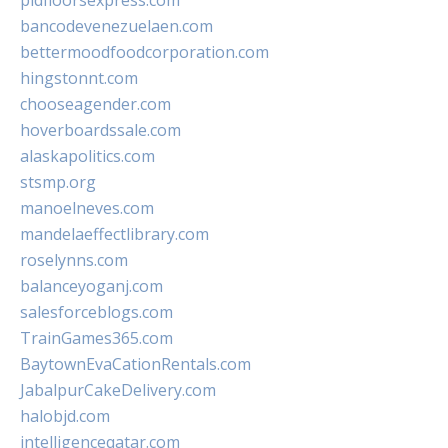
pidfloorsexpress.com
bancodevenezuelaen.com
bettermoodfoodcorporation.com
hingstonnt.com
chooseagender.com
hoverboardssale.com
alaskapolitics.com
stsmp.org
manoelneves.com
mandelaeffectlibrary.com
roselynns.com
balanceyoganj.com
salesforceblogs.com
TrainGames365.com
BaytownEvaCationRentals.com
JabalpurCakeDelivery.com
halobjd.com
intelligenceqatar.com