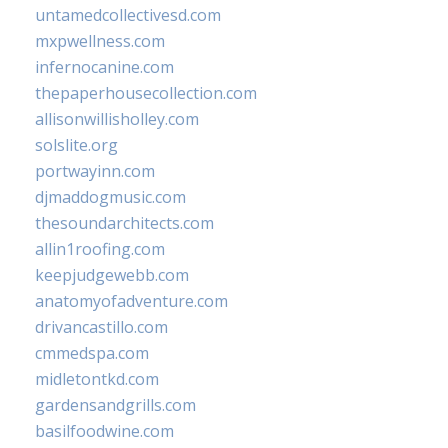
untamedcollectivesd.com
mxpwellness.com
infernocanine.com
thepaperhousecollection.com
allisonwillisholley.com
solslite.org
portwayinn.com
djmaddogmusic.com
thesoundarchitects.com
allin1roofing.com
keepjudgewebb.com
anatomyofadventure.com
drivancastillo.com
cmmedspa.com
midletontkd.com
gardensandgrills.com
basilfoodwine.com