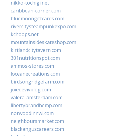
nikko-tochigi.net
caribbean-corner.com
bluemoongiftcards.com
rivercitysteampunkexpo.com
kchoops.net
mountainsideskateshop.com
kirtlandcitytavern.com
301nutritionspot.com
ammos-stores.com
loceanecreations.com
birdsongridgefarm.com
joiedevivblog.com
valera-amsterdam.com
libertybrandhemp.com
norwoodinnwi.com
neighboursmarket.com
blackanguscareers.com