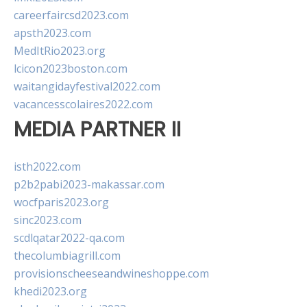
careerfaircsd2023.com
apsth2023.com
MedItRio2023.org
lcicon2023boston.com
waitangidayfestival2022.com
vacancesscolaires2022.com
MEDIA PARTNER II
isth2022.com
p2b2pabi2023-makassar.com
wocfparis2023.org
sinc2023.com
scdlqatar2022-qa.com
thecolumbiagrill.com
provisionscheeseandwineshoppe.com
khedi2023.org