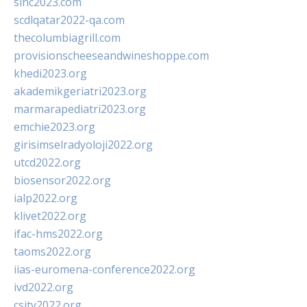
sinc2023.com
scdlqatar2022-qa.com
thecolumbiagrill.com
provisionscheeseandwineshoppe.com
khedi2023.org
akademikgeriatri2023.org
marmarapediatri2023.org
emchie2023.org
girisimselradyoloji2022.org
utcd2022.org
biosensor2022.org
ialp2022.org
klivet2022.org
ifac-hms2022.org
taoms2022.org
iias-euromena-conference2022.org
ivd2022.org
csity2022.org