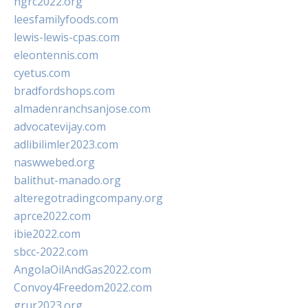
ngrc2022.org
leesfamilyfoods.com
lewis-lewis-cpas.com
eleontennis.com
cyetus.com
bradfordshops.com
almadenranchsanjose.com
advocatevijay.com
adlibilimler2023.com
naswwebed.org
balithut-manado.org
alteregotradingcompany.org
aprce2022.com
ibie2022.com
sbcc-2022.com
AngolaOilAndGas2022.com
Convoy4Freedom2022.com
grur2023.org