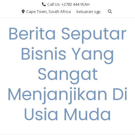
Skip
Call Us: +2782 444 YEAH
to
Cape Town, South Africa
keluaran sgp
content
Berita Seputar
Bisnis Yang
Sangat
Menjanjikan Di
Usia Muda