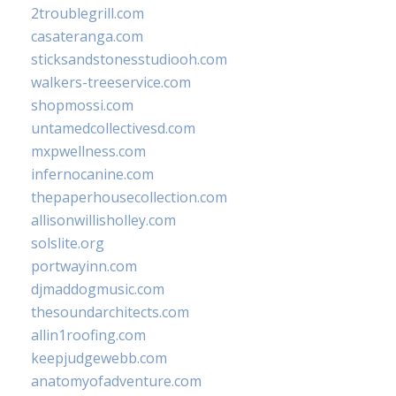
2troublegrill.com
casateranga.com
sticksandstonesstudiooh.com
walkers-treeservice.com
shopmossi.com
untamedcollectivesd.com
mxpwellness.com
infernocanine.com
thepaperhousecollection.com
allisonwillisholley.com
solslite.org
portwayinn.com
djmaddogmusic.com
thesoundarchitects.com
allin1roofing.com
keepjudgewebb.com
anatomyofadventure.com