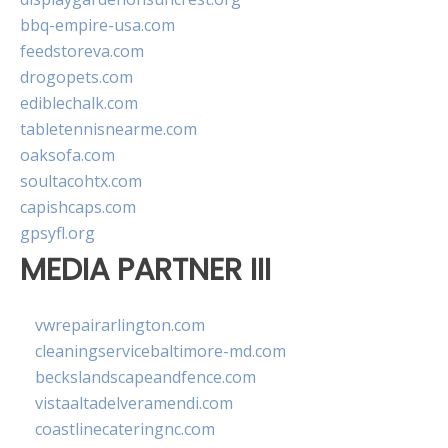
bbq-empire-usa.com
feedstoreva.com
drogopets.com
ediblechalk.com
tabletennisnearme.com
oaksofa.com
soultacohtx.com
capishcaps.com
gpsyfl.org
MEDIA PARTNER III
vwrepairarlington.com
cleaningservicebaltimore-md.com
beckslandscapeandfence.com
vistaaltadelveramendi.com
coastlinecateringnc.com