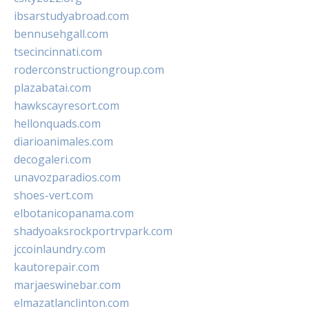
ibsarstudyabroad.com
bennusehgall.com
tsecincinnati.com
roderconstructiongroup.com
plazabatai.com
hawkscayresort.com
hellonquads.com
diarioanimales.com
decogaleri.com
unavozparadios.com
shoes-vert.com
elbotanicopanama.com
shadyoaksrockportrvpark.com
jccoinlaundry.com
kautorepair.com
marjaeswinebar.com
elmazatlanclinton.com