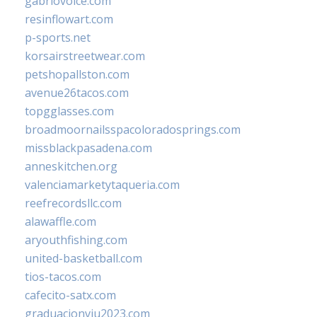
gabriovoice.com
resinflowart.com
p-sports.net
korsairstreetwear.com
petshopallston.com
avenue26tacos.com
topgglasses.com
broadmoornailsspacoloradosprings.com
missblackpasadena.com
anneskitchen.org
valenciamarketytaqueria.com
reefrecordsllc.com
alawaffle.com
aryouthfishing.com
united-basketball.com
tios-tacos.com
cafecito-satx.com
graduacionviu2023.com