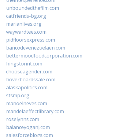
theintexperience.com
unboundedthefilm.com
catfriends-bg.org
marianlives.org
waywardtees.com
pidfloorsexpress.com
bancodevenezuelaen.com
bettermoodfoodcorporation.com
hingstonnt.com
chooseagender.com
hoverboardssale.com
alaskapolitics.com
stsmp.org
manoelneves.com
mandelaeffectlibrary.com
roselynns.com
balanceyoganj.com
salesforceblogs.com