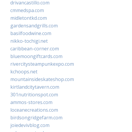
drivancastillo.com
cmmedspa.com
midletontkd.com
gardensandgrills.com
basilfoodwine.com
nikko-tochigi.net
caribbean-corner.com
bluemoongiftcards.com
rivercitysteampunkexpo.com
kchoops.net
mountainsideskateshop.com
kirtlandcitytavern.com
301nutritionspot.com
ammos-stores.com
loceanecreations.com
birdsongridgefarm.com
joiedevivblog.com