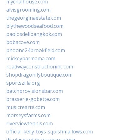
mychaihouse.com
alvisgrooming.com
thegeorginaestate.com
blythewoodseafood.com
paolosdelibangkok.com
bobacove.com
phoone24brookfield.com
mickeybarmama.com
roadwayconstructioninc.com
shopdragonflyboutique.com
sportszilla.org
batchprovisionsbar.com
brasserie-gobette.com
musicrearte.com
morseysfarms.com
riverviewtennis.com
official-kelly-toys-squishmallows.com
displaygardenonsuncrest.org