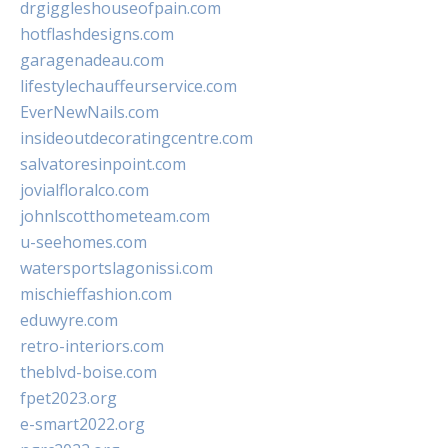
drgiggleshouseofpain.com
hotflashdesigns.com
garagenadeau.com
lifestylechauffeurservice.com
EverNewNails.com
insideoutdecoratingcentre.com
salvatoresinpoint.com
jovialfloralco.com
johnlscotthometeam.com
u-seehomes.com
watersportslagonissi.com
mischieffashion.com
eduwyre.com
retro-interiors.com
theblvd-boise.com
fpet2023.org
e-smart2022.org