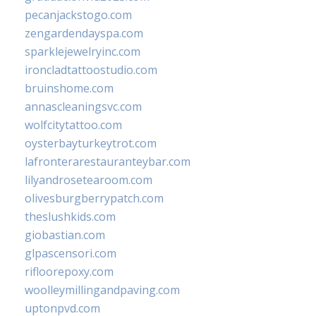
pecanjackstogo.com
zengardendayspa.com
sparklejewelryinc.com
ironcladtattoostudio.com
bruinshome.com
annascleaningsvc.com
wolfcitytattoo.com
oysterbayturkeytrot.com
lafronterarestauranteybar.com
lilyandrosetearoom.com
olivesburgberrypatch.com
theslushkids.com
giobastian.com
glpascensori.com
rifloorepoxy.com
woolleymillingandpaving.com
uptonpvd.com