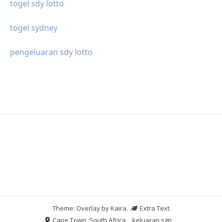
togel sdy lotto
togel sydney
pengeluaran sdy lotto
Theme: Overlay by
Kaira
.
Extra Text
Cape Town, South Africa
keluaran sgp