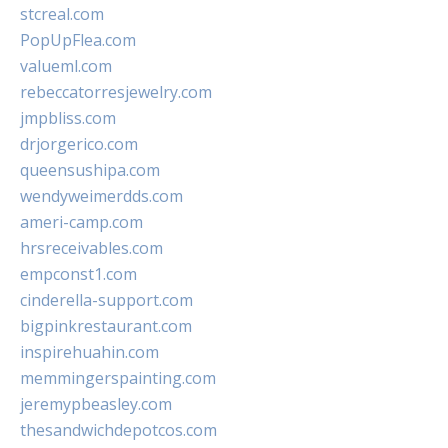
stcreal.com
PopUpFlea.com
valueml.com
rebeccatorresjewelry.com
jmpbliss.com
drjorgerico.com
queensushipa.com
wendyweimerdds.com
ameri-camp.com
hrsreceivables.com
empconst1.com
cinderella-support.com
bigpinkrestaurant.com
inspirehuahin.com
memmingerspainting.com
jeremypbeasley.com
thesandwichdepotcos.com