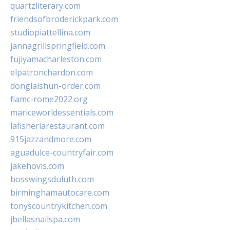
quartzliterary.com
friendsofbroderickpark.com
studiopiattellina.com
jannagrillspringfield.com
fujiyamacharleston.com
elpatronchardon.com
donglaishun-order.com
fiamc-rome2022.org
mariceworldessentials.com
lafisheriarestaurant.com
915jazzandmore.com
aguadulce-countryfair.com
jakehovis.com
bosswingsduluth.com
birminghamautocare.com
tonyscountrykitchen.com
jbellasnailspa.com