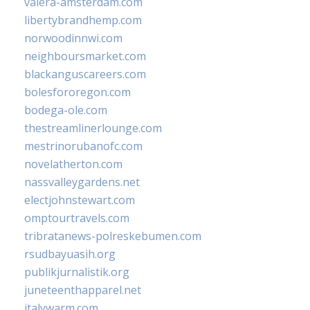
valera-amsterdam.com
libertybrandhemp.com
norwoodinnwi.com
neighboursmarket.com
blackanguscareers.com
bolesfororegon.com
bodega-ole.com
thestreamlinerlounge.com
mestrinorubanofc.com
novelatherton.com
nassvalleygardens.net
electjohnstewart.com
omptourtravels.com
tribratanews-polreskebumen.com
rsudbayuasih.org
publikjurnalistik.org
juneteenthapparel.net
italywarm.com