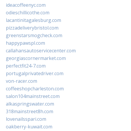
ideacoffeenyc.com
odieschillicothe.com
lacantinitagalesburg.com
pizzadeliverybristol.com
greenstarsmogcheck.com
happypawspl.com
callahansautoservicecenter.com
georgiascornermarket.com
perfectfit24-7.com
portugalprivatedriver.com
von-racer.com
coffeeshopcharleston.com
salon104mainstreet.com
alkaspringswater.com
318mainstreet8h.com
lovenailsspari.com
oakberry-kuwait.com