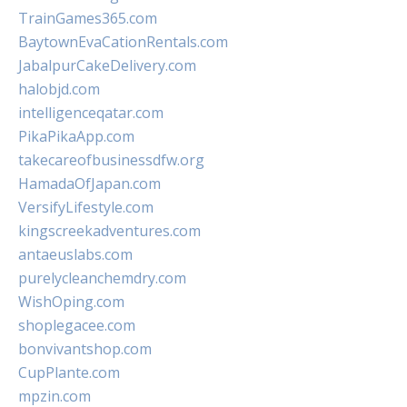
TrainGames365.com
BaytownEvaCationRentals.com
JabalpurCakeDelivery.com
halobjd.com
intelligenceqatar.com
PikaPikaApp.com
takecareofbusinessdfw.org
HamadaOfJapan.com
VersifyLifestyle.com
kingscreekadventures.com
antaeuslabs.com
purelycleanchemdry.com
WishOping.com
shoplegacee.com
bonvivantshop.com
CupPlante.com
mpzin.com