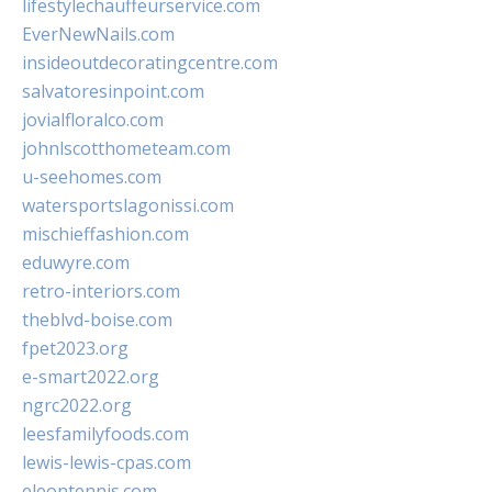
lifestylechauffeurservice.com
EverNewNails.com
insideoutdecoratingcentre.com
salvatoresinpoint.com
jovialfloralco.com
johnlscotthometeam.com
u-seehomes.com
watersportslagonissi.com
mischieffashion.com
eduwyre.com
retro-interiors.com
theblvd-boise.com
fpet2023.org
e-smart2022.org
ngrc2022.org
leesfamilyfoods.com
lewis-lewis-cpas.com
eleontennis.com