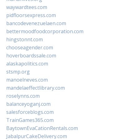
waywardtees.com
pidfloorsexpress.com
bancodevenezuelaen.com
bettermoodfoodcorporation.com
hingstonnt.com
chooseagender.com
hoverboardssale.com
alaskapolitics.com
stsmp.org
manoelneves.com
mandelaeffectlibrary.com
roselynns.com
balanceyoganj.com
salesforceblogs.com
TrainGames365.com
BaytownEvaCationRentals.com
JabalpurCakeDelivery.com