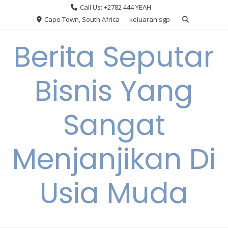
Skip
Call Us: +2782 444 YEAH
to
Cape Town, South Africa
keluaran sgp
content
Berita Seputar
Bisnis Yang
Sangat
Menjanjikan Di
Usia Muda