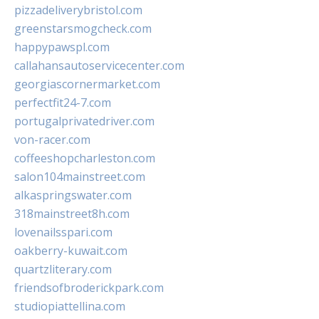
pizzadeliverybristol.com
greenstarsmogcheck.com
happypawspl.com
callahansautoservicecenter.com
georgiascornermarket.com
perfectfit24-7.com
portugalprivatedriver.com
von-racer.com
coffeeshopcharleston.com
salon104mainstreet.com
alkaspringswater.com
318mainstreet8h.com
lovenailsspari.com
oakberry-kuwait.com
quartzliterary.com
friendsofbroderickpark.com
studiopiattellina.com