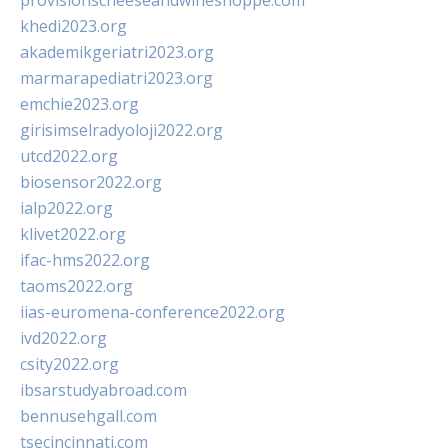
provisionscheeseandwineshoppe.com
khedi2023.org
akademikgeriatri2023.org
marmarapediatri2023.org
emchie2023.org
girisimselradyoloji2022.org
utcd2022.org
biosensor2022.org
ialp2022.org
klivet2022.org
ifac-hms2022.org
taoms2022.org
iias-euromena-conference2022.org
ivd2022.org
csity2022.org
ibsarstudyabroad.com
bennusehgall.com
tsecincinnati.com