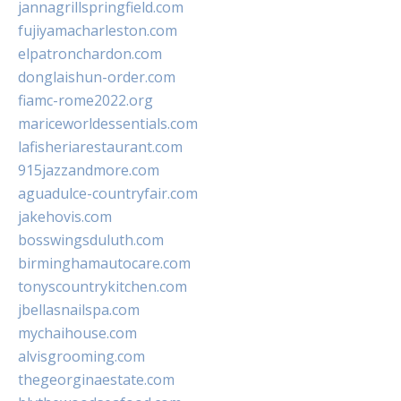
jannagrillspringfield.com
fujiyamacharleston.com
elpatronchardon.com
donglaishun-order.com
fiamc-rome2022.org
mariceworldessentials.com
lafisheriarestaurant.com
915jazzandmore.com
aguadulce-countryfair.com
jakehovis.com
bosswingsduluth.com
birminghamautocare.com
tonyscountrykitchen.com
jbellasnailspa.com
mychaihouse.com
alvisgrooming.com
thegeorginaestate.com