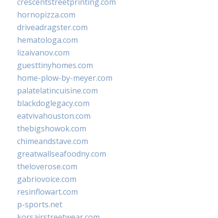
crescentstreetprinting.com
hornopizza.com
driveadragster.com
hematologa.com
lizaivanov.com
guesttinyhomes.com
home-plow-by-meyer.com
palatelatincuisine.com
blackdoglegacy.com
eatvivahouston.com
thebigshowok.com
chimeandstave.com
greatwallseafoodny.com
theloverose.com
gabriovoice.com
resinflowart.com
p-sports.net
korsairstreetwear.com