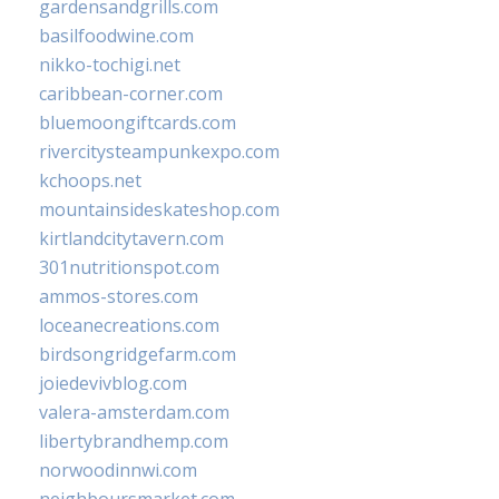
gardensandgrills.com
basilfoodwine.com
nikko-tochigi.net
caribbean-corner.com
bluemoongiftcards.com
rivercitysteampunkexpo.com
kchoops.net
mountainsideskateshop.com
kirtlandcitytavern.com
301nutritionspot.com
ammos-stores.com
loceanecreations.com
birdsongridgefarm.com
joiedevivblog.com
valera-amsterdam.com
libertybrandhemp.com
norwoodinnwi.com
neighboursmarket.com