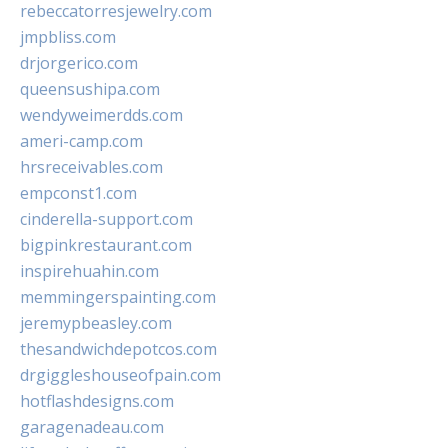
rebeccatorresjewelry.com
jmpbliss.com
drjorgerico.com
queensushipa.com
wendyweimerdds.com
ameri-camp.com
hrsreceivables.com
empconst1.com
cinderella-support.com
bigpinkrestaurant.com
inspirehuahin.com
memmingerspainting.com
jeremypbeasley.com
thesandwichdepotcos.com
drgiggleshouseofpain.com
hotflashdesigns.com
garagenadeau.com