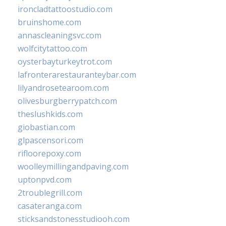
ironcladtattoostudio.com
bruinshome.com
annascleaningsvc.com
wolfcitytattoo.com
oysterbayturkeytrot.com
lafronterarestauranteybar.com
lilyandrosetearoom.com
olivesburgberrypatch.com
theslushkids.com
giobastian.com
glpascensori.com
rifloorepoxy.com
woolleymillingandpaving.com
uptonpvd.com
2troublegrill.com
casateranga.com
sticksandstonesstudiooh.com