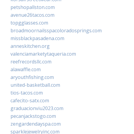
petshopallston.com
avenue26tacos.com
topgglasses.com
broadmoornailsspacoloradosprings.com
missblackpasadena.com
anneskitchen.org
valenciamarketytaqueria.com
reefrecordsllc.com
alawaffle.com
aryouthfishing.com
united-basketball.com
tios-tacos.com
cafecito-satx.com
graduacionviu2023.com
pecanjackstogo.com
zengardendayspa.com
sparklejewelryinc.com