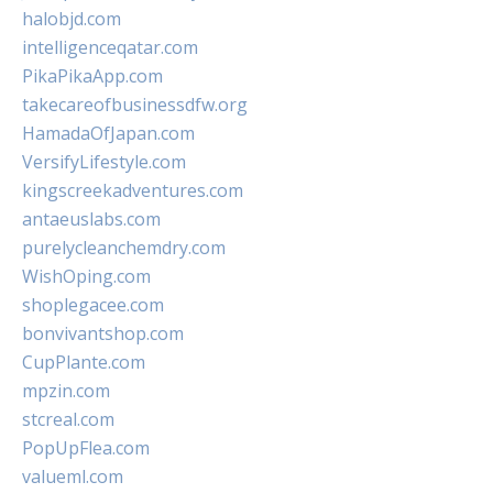
halobjd.com
intelligenceqatar.com
PikaPikaApp.com
takecareofbusinessdfw.org
HamadaOfJapan.com
VersifyLifestyle.com
kingscreekadventures.com
antaeuslabs.com
purelycleanchemdry.com
WishOping.com
shoplegacee.com
bonvivantshop.com
CupPlante.com
mpzin.com
stcreal.com
PopUpFlea.com
valueml.com