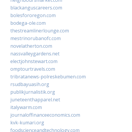
blackanguscareers.com
bolesfororegon.com
bodega-ole.com
thestreamlinerlounge.com
mestrinorubanofc.com
novelatherton.com
nassvalleygardens.net
electjohnstewart.com
omptourtravels.com
tribratanews-polreskebumen.com
rsudbayuasih.org
publikjurnalistik.org
juneteenthapparel.net
italywarm.com
journaloffinanceeconomics.com
kvk-kumari.org
foodscienceandtechnology.com