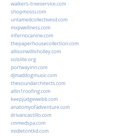
walkers-treeservice.com
shopmossi.com
untamedcollectivesd.com
mxpwellness.com
infernocanine.com
thepaperhousecollection.com
allisonwillisholley.com
solslite.org
portwayinn.com
djmaddogmusic.com
thesoundarchitects.com
allin1roofing.com
keepjudgewebb.com
anatomyofadventure.com
drivancastillo.com
cmmedspa.com
midletontkd.com