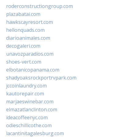
roderconstructiongroup.com
plazabatai.com
hawkscayresort.com
hellonquads.com
diarioanimales.com
decogaleri.com
unavozparadios.com
shoes-vert.com
elbotanicopanama.com
shadyoaksrockportrvpark.com
jccoinlaundry.com
kautorepair.com
marjaeswinebar.com
elmazatlanclinton.com
ideacoffeenyc.com
odieschillicothe.com
lacantinitagalesburg.com