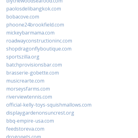
blythewoodseafood.com
paolosdelibangkok.com
bobacove.com
phoone24brookfield.com
mickeybarmama.com
roadwayconstructioninc.com
shopdragonflyboutique.com
sportszilla.org
batchprovisionsbar.com
brasserie-gobette.com
musicrearte.com
morseysfarms.com
riverviewtennis.com
official-kelly-toys-squishmallows.com
displaygardenonsuncrest.org
bbq-empire-usa.com
feedstoreva.com
drogopets.com