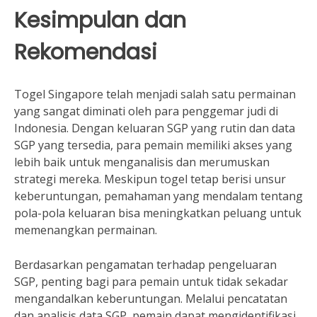
Kesimpulan dan
Rekomendasi
Togel Singapore telah menjadi salah satu permainan
yang sangat diminati oleh para penggemar judi di
Indonesia. Dengan keluaran SGP yang rutin dan data
SGP yang tersedia, para pemain memiliki akses yang
lebih baik untuk menganalisis dan merumuskan
strategi mereka. Meskipun togel tetap berisi unsur
keberuntungan, pemahaman yang mendalam tentang
pola-pola keluaran bisa meningkatkan peluang untuk
memenangkan permainan.
Berdasarkan pengamatan terhadap pengeluaran
SGP, penting bagi para pemain untuk tidak sekadar
mengandalkan keberuntungan. Melalui pencatatan
dan analisis data SGP, pemain dapat mengidentifikasi