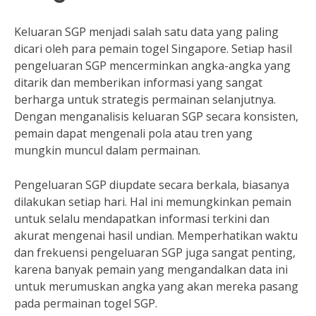
Keluaran SGP menjadi salah satu data yang paling
dicari oleh para pemain togel Singapore. Setiap hasil
pengeluaran SGP mencerminkan angka-angka yang
ditarik dan memberikan informasi yang sangat
berharga untuk strategis permainan selanjutnya.
Dengan menganalisis keluaran SGP secara konsisten,
pemain dapat mengenali pola atau tren yang
mungkin muncul dalam permainan.
Pengeluaran SGP diupdate secara berkala, biasanya
dilakukan setiap hari. Hal ini memungkinkan pemain
untuk selalu mendapatkan informasi terkini dan
akurat mengenai hasil undian. Memperhatikan waktu
dan frekuensi pengeluaran SGP juga sangat penting,
karena banyak pemain yang mengandalkan data ini
untuk merumuskan angka yang akan mereka pasang
pada permainan togel SGP.