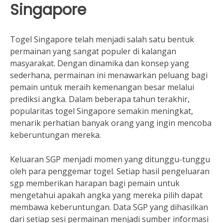
Singapore
Togel Singapore telah menjadi salah satu bentuk
permainan yang sangat populer di kalangan
masyarakat. Dengan dinamika dan konsep yang
sederhana, permainan ini menawarkan peluang bagi
pemain untuk meraih kemenangan besar melalui
prediksi angka. Dalam beberapa tahun terakhir,
popularitas togel Singapore semakin meningkat,
menarik perhatian banyak orang yang ingin mencoba
keberuntungan mereka.
Keluaran SGP menjadi momen yang ditunggu-tunggu
oleh para penggemar togel. Setiap hasil pengeluaran
sgp memberikan harapan bagi pemain untuk
mengetahui apakah angka yang mereka pilih dapat
membawa keberuntungan. Data SGP yang dihasilkan
dari setiap sesi permainan menjadi sumber informasi