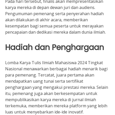
Pada hari tersebut, finalis akan mempresentasikan
karya mereka di depan dewan juri dan audiens.
Pengumuman pemenang serta penyerahan hadiah
akan dilakukan di akhir acara, memberikan
kesempatan bagi semua peserta untuk merayakan
pencapaian dan dedikasi mereka dalam dunia ilmiah.
Hadiah dan Penghargaan
Lomba Karya Tulis Ilmiah Mahasiswa 2024 Tingkat
Nasional menawarkan berbagai hadiah menarik bagi
para pemenang. Tercatat, juara pertama akan
mendapatkan uang tunai serta sertifikat
penghargaan yang mengakui prestasi mereka. Selain
itu, pemenang juga akan berkesempatan untuk
mempublikasikan karya mereka di jurnal ilmiah
terkemuka, memberikan mereka platform yang lebih
luas untuk menyebarkan ide-ide inovatif.