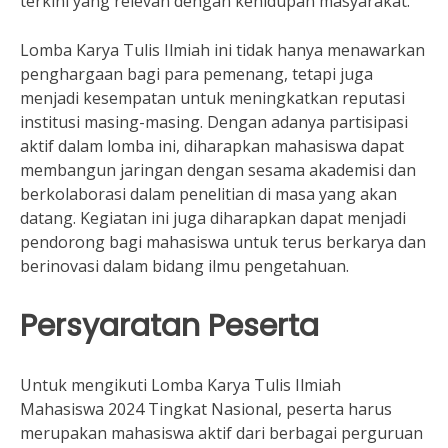
terkini yang relevan dengan kehidupan masyarakat.
Lomba Karya Tulis Ilmiah ini tidak hanya menawarkan
penghargaan bagi para pemenang, tetapi juga
menjadi kesempatan untuk meningkatkan reputasi
institusi masing-masing. Dengan adanya partisipasi
aktif dalam lomba ini, diharapkan mahasiswa dapat
membangun jaringan dengan sesama akademisi dan
berkolaborasi dalam penelitian di masa yang akan
datang. Kegiatan ini juga diharapkan dapat menjadi
pendorong bagi mahasiswa untuk terus berkarya dan
berinovasi dalam bidang ilmu pengetahuan.
Persyaratan Peserta
Untuk mengikuti Lomba Karya Tulis Ilmiah
Mahasiswa 2024 Tingkat Nasional, peserta harus
merupakan mahasiswa aktif dari berbagai perguruan