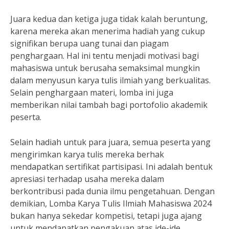
Juara kedua dan ketiga juga tidak kalah beruntung,
karena mereka akan menerima hadiah yang cukup
signifikan berupa uang tunai dan piagam
penghargaan. Hal ini tentu menjadi motivasi bagi
mahasiswa untuk berusaha semaksimal mungkin
dalam menyusun karya tulis ilmiah yang berkualitas.
Selain penghargaan materi, lomba ini juga
memberikan nilai tambah bagi portofolio akademik
peserta.
Selain hadiah untuk para juara, semua peserta yang
mengirimkan karya tulis mereka berhak
mendapatkan sertifikat partisipasi. Ini adalah bentuk
apresiasi terhadap usaha mereka dalam
berkontribusi pada dunia ilmu pengetahuan. Dengan
demikian, Lomba Karya Tulis Ilmiah Mahasiswa 2024
bukan hanya sekedar kompetisi, tetapi juga ajang
untuk mendapatkan pengakuan atas ide-ide