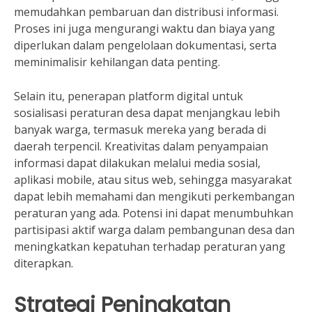
memudahkan pembaruan dan distribusi informasi.
Proses ini juga mengurangi waktu dan biaya yang
diperlukan dalam pengelolaan dokumentasi, serta
meminimalisir kehilangan data penting.
Selain itu, penerapan platform digital untuk
sosialisasi peraturan desa dapat menjangkau lebih
banyak warga, termasuk mereka yang berada di
daerah terpencil. Kreativitas dalam penyampaian
informasi dapat dilakukan melalui media sosial,
aplikasi mobile, atau situs web, sehingga masyarakat
dapat lebih memahami dan mengikuti perkembangan
peraturan yang ada. Potensi ini dapat menumbuhkan
partisipasi aktif warga dalam pembangunan desa dan
meningkatkan kepatuhan terhadap peraturan yang
diterapkan.
Strategi Peningkatan