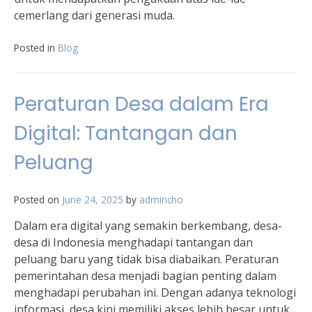
cemerlang dari generasi muda.
Posted in
Blog
Peraturan Desa dalam Era
Digital: Tantangan dan
Peluang
Posted on
June 24, 2025
by
admincho
Dalam era digital yang semakin berkembang, desa-
desa di Indonesia menghadapi tantangan dan
peluang baru yang tidak bisa diabaikan. Peraturan
pemerintahan desa menjadi bagian penting dalam
menghadapi perubahan ini. Dengan adanya teknologi
informasi, desa kini memiliki akses lebih besar untuk