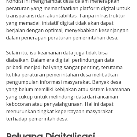
Kondisi ini menghambat desa dalam menerapkan
peraturan yang memanfaatkan platform digital untuk
transparansi dan akuntabilitas. Tanpa infrastruktur
yang memadai, inisiatif digital tidak akan dapat
berjalan dengan optimal, menyebabkan kesenjangan
dalam penerapan peraturan pemerintahan desa.
Selain itu, isu keamanan data juga tidak bisa
diabaikan. Dalam era digital, perlindungan data
pribadi menjadi hal yang sangat penting, terutama
ketika peraturan pemerintahan desa melibatkan
pengumpulan informasi masyarakat. Banyak desa
yang belum memiliki kebijakan atau sistem keamanan
yang cukup untuk melindungi data dari ancaman
kebocoran atau penyalahgunaan. Hal ini dapat
menurunkan tingkat kepercayaan masyarakat
terhadap pemerintah desa.
Peluang Digitalisasi