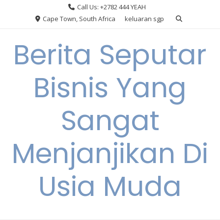
Skip
Call Us: +2782 444 YEAH
to
Cape Town, South Africa
keluaran sgp
content
Berita Seputar
Bisnis Yang
Sangat
Menjanjikan Di
Usia Muda