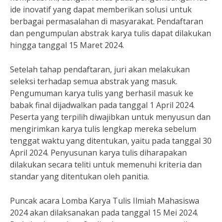
ide inovatif yang dapat memberikan solusi untuk
berbagai permasalahan di masyarakat. Pendaftaran
dan pengumpulan abstrak karya tulis dapat dilakukan
hingga tanggal 15 Maret 2024.
Setelah tahap pendaftaran, juri akan melakukan
seleksi terhadap semua abstrak yang masuk.
Pengumuman karya tulis yang berhasil masuk ke
babak final dijadwalkan pada tanggal 1 April 2024.
Peserta yang terpilih diwajibkan untuk menyusun dan
mengirimkan karya tulis lengkap mereka sebelum
tenggat waktu yang ditentukan, yaitu pada tanggal 30
April 2024. Penyusunan karya tulis diharapakan
dilakukan secara teliti untuk memenuhi kriteria dan
standar yang ditentukan oleh panitia.
Puncak acara Lomba Karya Tulis Ilmiah Mahasiswa
2024 akan dilaksanakan pada tanggal 15 Mei 2024.