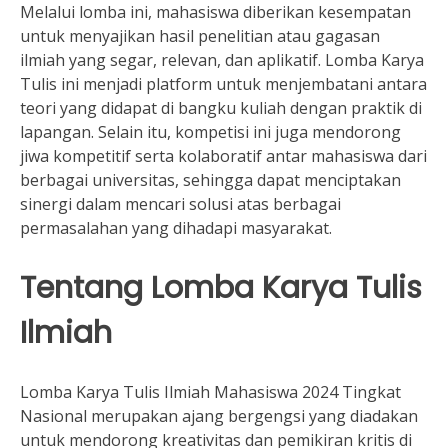
Melalui lomba ini, mahasiswa diberikan kesempatan
untuk menyajikan hasil penelitian atau gagasan
ilmiah yang segar, relevan, dan aplikatif. Lomba Karya
Tulis ini menjadi platform untuk menjembatani antara
teori yang didapat di bangku kuliah dengan praktik di
lapangan. Selain itu, kompetisi ini juga mendorong
jiwa kompetitif serta kolaboratif antar mahasiswa dari
berbagai universitas, sehingga dapat menciptakan
sinergi dalam mencari solusi atas berbagai
permasalahan yang dihadapi masyarakat.
Tentang Lomba Karya Tulis
Ilmiah
Lomba Karya Tulis Ilmiah Mahasiswa 2024 Tingkat
Nasional merupakan ajang bergengsi yang diadakan
untuk mendorong kreativitas dan pemikiran kritis di