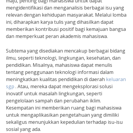
maju, penting bagi mahasiswa untuk dapat
mengidentifikasi dan menganalisis berbagai isu yang
relevan dengan kehidupan masyarakat. Melalui lomba
ini, diharapkan karya tulis yang dihasilkan dapat
memberikan kontribusi positif bagi kemajuan bangsa
dan memperkuat peran akademis mahasiswa.
Subtema yang disediakan mencakup berbagai bidang
ilmu, seperti teknologi, lingkungan, kesehatan, dan
pendidikan. Misalnya, mahasiswa dapat menulis
tentang penggunaan teknologi informasi dalam
meningkatkan kualitas pendidikan di daerah
keluaran
sgp
. Atau, mereka dapat mengeksplorasi solusi
inovatif untuk masalah lingkungan, seperti
pengelolaan sampah dan perubahan iklim.
Kesempatan ini memberikan ruang bagi mahasiswa
untuk mengaplikasikan pengetahuan yang dimiliki
sekaligus menunjukkan kepedulian terhadap isu-isu
sosial yang ada.