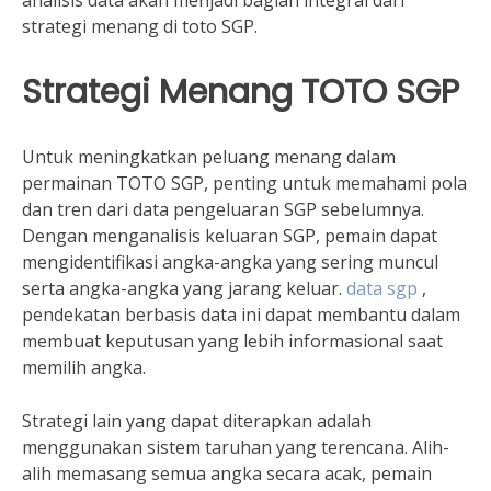
analisis data akan menjadi bagian integral dari
strategi menang di toto SGP.
Strategi Menang TOTO SGP
Untuk meningkatkan peluang menang dalam
permainan TOTO SGP, penting untuk memahami pola
dan tren dari data pengeluaran SGP sebelumnya.
Dengan menganalisis keluaran SGP, pemain dapat
mengidentifikasi angka-angka yang sering muncul
serta angka-angka yang jarang keluar.
data sgp
,
pendekatan berbasis data ini dapat membantu dalam
membuat keputusan yang lebih informasional saat
memilih angka.
Strategi lain yang dapat diterapkan adalah
menggunakan sistem taruhan yang terencana. Alih-
alih memasang semua angka secara acak, pemain