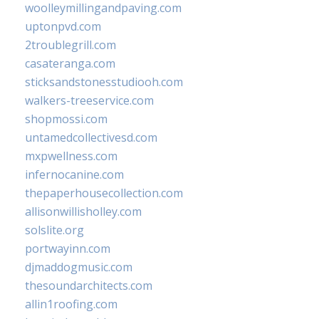
woolleymillingandpaving.com
uptonpvd.com
2troublegrill.com
casateranga.com
sticksandstonesstudiooh.com
walkers-treeservice.com
shopmossi.com
untamedcollectivesd.com
mxpwellness.com
infernocanine.com
thepaperhousecollection.com
allisonwillisholley.com
solslite.org
portwayinn.com
djmaddogmusic.com
thesoundarchitects.com
allin1roofing.com