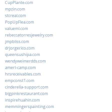
CupPlante.com
mpzin.com
stcreal.com
PopUpFlea.com
valueml.com
rebeccatorresjewelry.com
jmpbliss.com
drjorgerico.com
queensushipa.com
wendyweimerdds.com
ameri-camp.com
hrsreceivables.com
empconst1.com
cinderella-support.com
bigpinkrestaurant.com
inspirehuahin.com
memmingerspainting.com