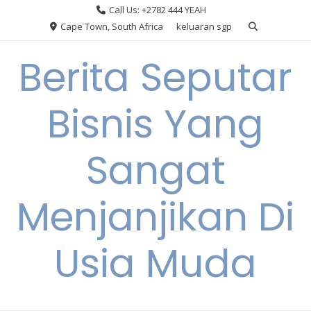
Skip
Call Us: +2782 444 YEAH
to
Cape Town, South Africa
keluaran sgp
content
Berita Seputar
Bisnis Yang
Sangat
Menjanjikan Di
Usia Muda