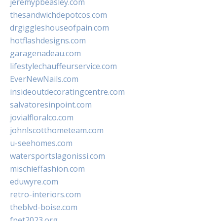
jeremypbeasley.com
thesandwichdepotcos.com
drgiggleshouseofpain.com
hotflashdesigns.com
garagenadeau.com
lifestylechauffeurservice.com
EverNewNails.com
insideoutdecoratingcentre.com
salvatoresinpoint.com
jovialfloralco.com
johnlscotthometeam.com
u-seehomes.com
watersportslagonissi.com
mischieffashion.com
eduwyre.com
retro-interiors.com
theblvd-boise.com
fpet2023.org