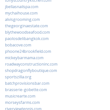
tonyscountrykitchen.com
jbellasnailspa.com
mychaihouse.com
alvisgrooming.com
thegeorginaestate.com
blythewoodseafood.com
paolosdelibangkok.com
bobacove.com
phoone24brookfield.com
mickeybarmama.com
roadwayconstructioninc.com
shopdragonflyboutique.com
sportszilla.org
batchprovisionsbar.com
brasserie-gobette.com
musicrearte.com
morseysfarms.com
riverviewtennis.com