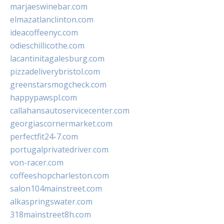
marjaeswinebar.com
elmazatlanclinton.com
ideacoffeenyc.com
odieschillicothe.com
lacantinitagalesburg.com
pizzadeliverybristol.com
greenstarsmogcheck.com
happypawspl.com
callahansautoservicecenter.com
georgiascornermarket.com
perfectfit24-7.com
portugalprivatedriver.com
von-racer.com
coffeeshopcharleston.com
salon104mainstreet.com
alkaspringswater.com
318mainstreet8h.com