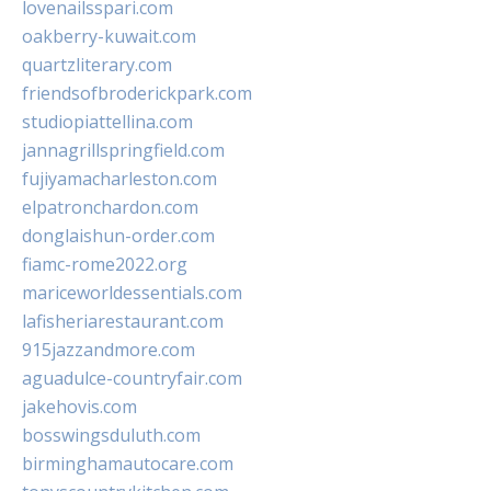
lovenailsspari.com
oakberry-kuwait.com
quartzliterary.com
friendsofbroderickpark.com
studiopiattellina.com
jannagrillspringfield.com
fujiyamacharleston.com
elpatronchardon.com
donglaishun-order.com
fiamc-rome2022.org
mariceworldessentials.com
lafisheriarestaurant.com
915jazzandmore.com
aguadulce-countryfair.com
jakehovis.com
bosswingsduluth.com
birminghamautocare.com