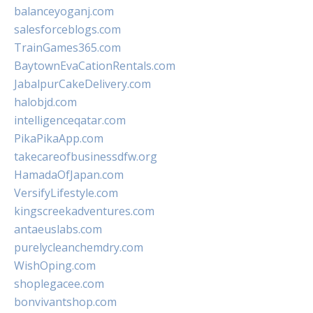
balanceyoganj.com
salesforceblogs.com
TrainGames365.com
BaytownEvaCationRentals.com
JabalpurCakeDelivery.com
halobjd.com
intelligenceqatar.com
PikaPikaApp.com
takecareofbusinessdfw.org
HamadaOfJapan.com
VersifyLifestyle.com
kingscreekadventures.com
antaeuslabs.com
purelycleanchemdry.com
WishOping.com
shoplegacee.com
bonvivantshop.com