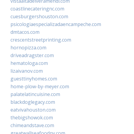
vistaaltadelveramendi.com
coastlinecateringnc.com
cuesburgershouston.com
psicologiaespecializadaencampeche.com
dmtacos.com
crescentstreetprinting.com
hornopizza.com
driveadragster.com
hematologa.com
lizaivanov.com
guesttinyhomes.com
home-plow-by-meyer.com
palatelatincuisine.com
blackdoglegacy.com
eatvivahouston.com
thebigshowok.com
chimeandstave.com
greatwallseafoodny.com