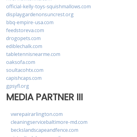
official-kelly-toys-squishmallows.com
displaygardenonsuncrest.org
bbq-empire-usa.com
feedstoreva.com
drogopets.com
ediblechalk.com
tabletennisnearme.com
oaksofa.com
soultacohtx.com
capishcaps.com
gpsyfl.org
MEDIA PARTNER III
vwrepairarlington.com
cleaningservicebaltimore-md.com
beckslandscapeandfence.com