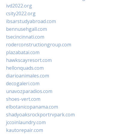
ivd2022.org
csity2022.org
ibsarstudyabroad.com
bennusehgall.com
tsecincinnati.com
roderconstructiongroup.com
plazabatai.com
hawkscayresort.com
hellonquads.com
diarioanimales.com
decogaleri.com
unavozparadios.com
shoes-vert.com
elbotanicopanama.com
shadyoaksrockportrvpark.com
jccoinlaundry.com
kautorepair.com