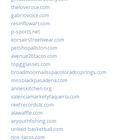
theloverose.com
gabriovoice.com
resinflowart.com
p-sports.net
korsairstreetwear.com
petshopallston.com
avenue26tacos.com
topgglasses.com
broadmoornailsspacoloradosprings.com
missblackpasadena.com
anneskitchen.org
valenciamarketytaqueria.com
reefrecordsllc.com
alawaffle.com
aryouthfishing.com
united-basketball.com
tios-tacos.com