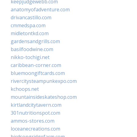
keepjudgewebb.com
anatomyofadventure.com
drivancastillo.com
cmmedspa.com
midletontkd.com
gardensandgrills.com
basilfoodwine.com
nikko-tochigi.net
caribbean-corner.com
bluemoongiftcards.com
rivercitysteampunkexpo.com
kchoops.net
mountainsideskateshop.com
kirtlandcitytavern.com
301nutritionspot.com
ammos-stores.com
loceanecreations.com
birdsongridgefarm.com