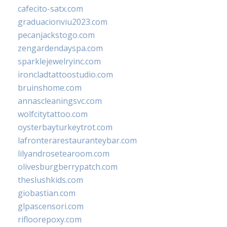
cafecito-satx.com
graduacionviu2023.com
pecanjackstogo.com
zengardendayspa.com
sparklejewelryinc.com
ironcladtattoostudio.com
bruinshome.com
annascleaningsvc.com
wolfcitytattoo.com
oysterbayturkeytrot.com
lafronterarestauranteybar.com
lilyandrosetearoom.com
olivesburgberrypatch.com
theslushkids.com
giobastian.com
glpascensori.com
rifloorepoxy.com