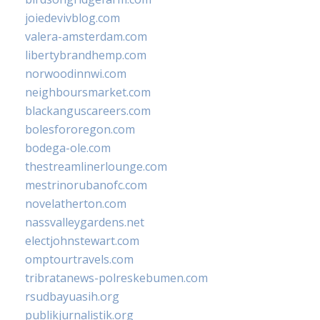
joiedevivblog.com
valera-amsterdam.com
libertybrandhemp.com
norwoodinnwi.com
neighboursmarket.com
blackanguscareers.com
bolesfororegon.com
bodega-ole.com
thestreamlinerlounge.com
mestrinorubanofc.com
novelatherton.com
nassvalleygardens.net
electjohnstewart.com
omptourtravels.com
tribratanews-polreskebumen.com
rsudbayuasih.org
publikjurnalistik.org