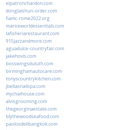
elpatronchardon.com
donglaishun-order.com
fiamc-rome2022.org
mariceworldessentials.com
lafisheriarestaurant.com
915jazzandmore.com
aguadulce-countryfair.com
jakehovis.com
bosswingsduluth.com
birminghamautocare.com
tonyscountrykitchen.com
jbellasnailspa.com
mychaihouse.com
alvisgrooming.com
thegeorginaestate.com
blythewoodseafood.com
paolosdelibangkok.com