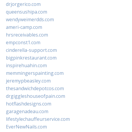
drjorgerico.com
queensushipa.com
wendyweimerdds.com
ameri-camp.com
hrsreceivables.com
empconst1.com
cinderella-support.com
bigpinkrestaurant.com
inspirehuahin.com
memmingerspainting.com
jeremypbeasley.com
thesandwichdepotcos.com
drgiggleshouseofpain.com
hotflashdesigns.com
garagenadeau.com
lifestylechauffeurservice.com
EverNewNails.com