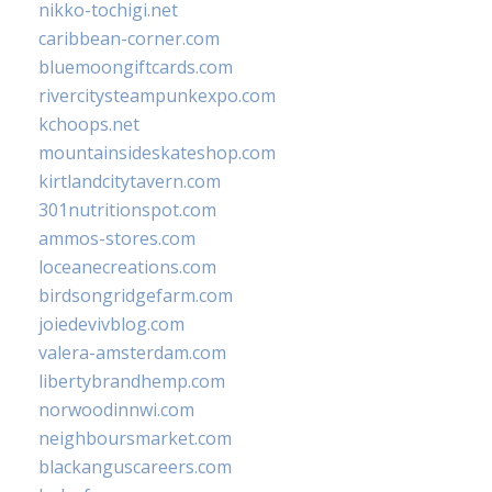
nikko-tochigi.net
caribbean-corner.com
bluemoongiftcards.com
rivercitysteampunkexpo.com
kchoops.net
mountainsideskateshop.com
kirtlandcitytavern.com
301nutritionspot.com
ammos-stores.com
loceanecreations.com
birdsongridgefarm.com
joiedevivblog.com
valera-amsterdam.com
libertybrandhemp.com
norwoodinnwi.com
neighboursmarket.com
blackanguscareers.com