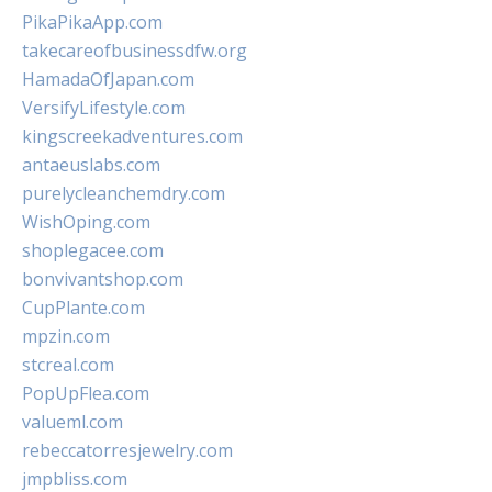
PikaPikaApp.com
takecareofbusinessdfw.org
HamadaOfJapan.com
VersifyLifestyle.com
kingscreekadventures.com
antaeuslabs.com
purelycleanchemdry.com
WishOping.com
shoplegacee.com
bonvivantshop.com
CupPlante.com
mpzin.com
stcreal.com
PopUpFlea.com
valueml.com
rebeccatorresjewelry.com
jmpbliss.com