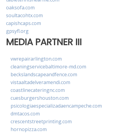
oaksofa.com
soultacohtx.com
capishcaps.com
gpsyfl.org
MEDIA PARTNER III
vwrepairarlington.com
cleaningservicebaltimore-md.com
beckslandscapeandfence.com
vistaaltadelveramendi.com
coastlinecateringnc.com
cuesburgershouston.com
psicologiaespecializadaencampeche.com
dmtacos.com
crescentstreetprinting.com
hornopizza.com