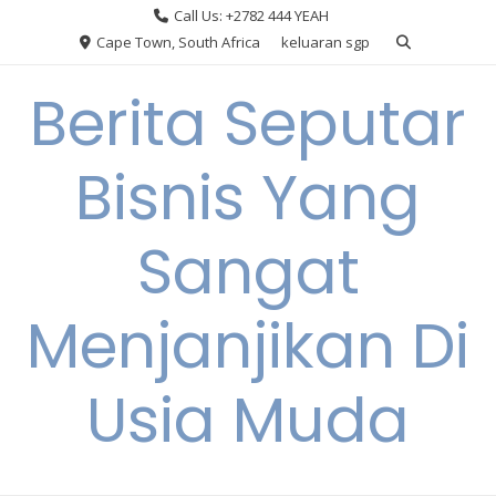
Skip
Call Us: +2782 444 YEAH
to
Cape Town, South Africa
keluaran sgp
content
Berita Seputar
Bisnis Yang
Sangat
Menjanjikan Di
Usia Muda