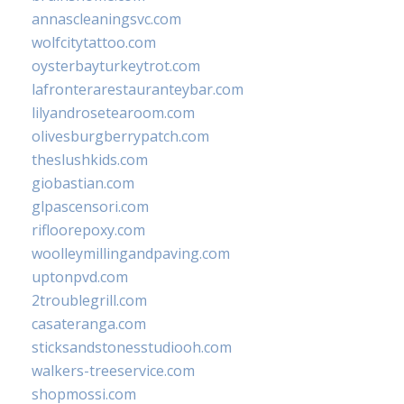
annascleaningsvc.com
wolfcitytattoo.com
oysterbayturkeytrot.com
lafronterarestauranteybar.com
lilyandrosetearoom.com
olivesburgberrypatch.com
theslushkids.com
giobastian.com
glpascensori.com
rifloorepoxy.com
woolleymillingandpaving.com
uptonpvd.com
2troublegrill.com
casateranga.com
sticksandstonesstudiooh.com
walkers-treeservice.com
shopmossi.com