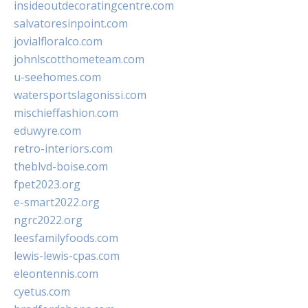
insideoutdecoratingcentre.com
salvatoresinpoint.com
jovialfloralco.com
johnlscotthometeam.com
u-seehomes.com
watersportslagonissi.com
mischieffashion.com
eduwyre.com
retro-interiors.com
theblvd-boise.com
fpet2023.org
e-smart2022.org
ngrc2022.org
leesfamilyfoods.com
lewis-lewis-cpas.com
eleontennis.com
cyetus.com