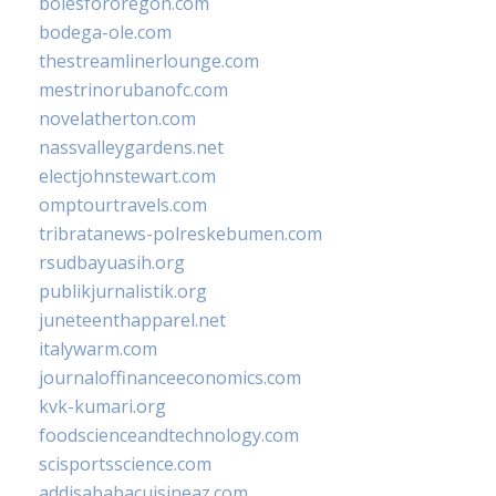
bolesfororegon.com
bodega-ole.com
thestreamlinerlounge.com
mestrinorubanofc.com
novelatherton.com
nassvalleygardens.net
electjohnstewart.com
omptourtravels.com
tribratanews-polreskebumen.com
rsudbayuasih.org
publikjurnalistik.org
juneteenthapparel.net
italywarm.com
journaloffinanceeconomics.com
kvk-kumari.org
foodscienceandtechnology.com
scisportsscience.com
addisababacuisineaz.com