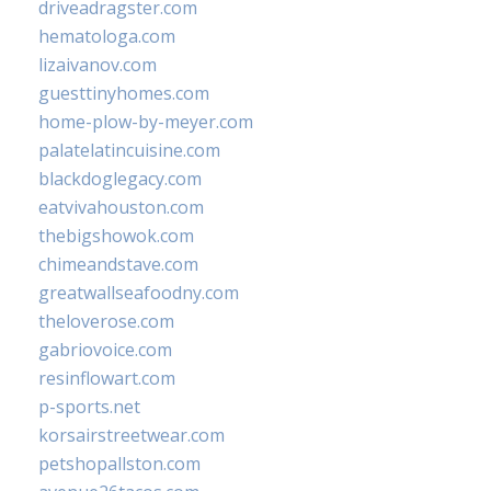
driveadragster.com
hematologa.com
lizaivanov.com
guesttinyhomes.com
home-plow-by-meyer.com
palatelatincuisine.com
blackdoglegacy.com
eatvivahouston.com
thebigshowok.com
chimeandstave.com
greatwallseafoodny.com
theloverose.com
gabriovoice.com
resinflowart.com
p-sports.net
korsairstreetwear.com
petshopallston.com