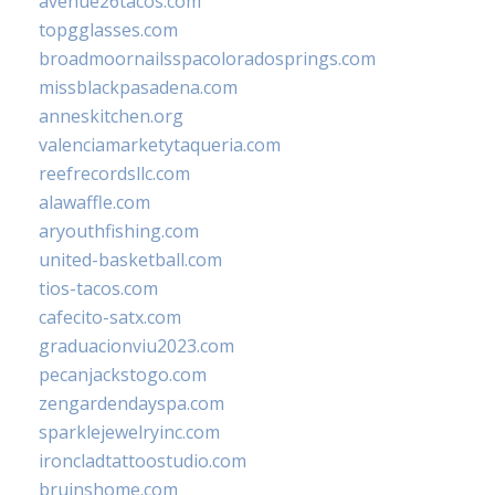
avenue26tacos.com
topgglasses.com
broadmoornailsspacoloradosprings.com
missblackpasadena.com
anneskitchen.org
valenciamarketytaqueria.com
reefrecordsllc.com
alawaffle.com
aryouthfishing.com
united-basketball.com
tios-tacos.com
cafecito-satx.com
graduacionviu2023.com
pecanjackstogo.com
zengardendayspa.com
sparklejewelryinc.com
ironcladtattoostudio.com
bruinshome.com