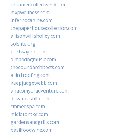
untamedcollectivesd.com
mxpwellness.com
infernocanine.com
thepaperhousecollection.com
allisonwillisholley.com
solslite.org
portwayinn.com
djmaddogmusic.com
thesoundarchitects.com
allin1roofing.com
keepjudgewebb.com
anatomyofadventure.com
drivancastillo.com
cmmedspa.com
midletontkd.com
gardensandgrills.com
basilfoodwine.com