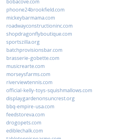
bobacove.com
phoone24brookfield.com
mickeybarmama.com
roadwayconstructioninc.com
shopdragonflyboutique.com
sportszilla.org
batchprovisionsbar.com
brasserie-gobette.com
musicrearte.com
morseysfarms.com
riverviewtennis.com
official-kelly-toys-squishmallows.com
displaygardenonsuncrest.org
bbq-empire-usa.com
feedstoreva.com
drogopets.com
ediblechalk.com
tabletennisnearme.com