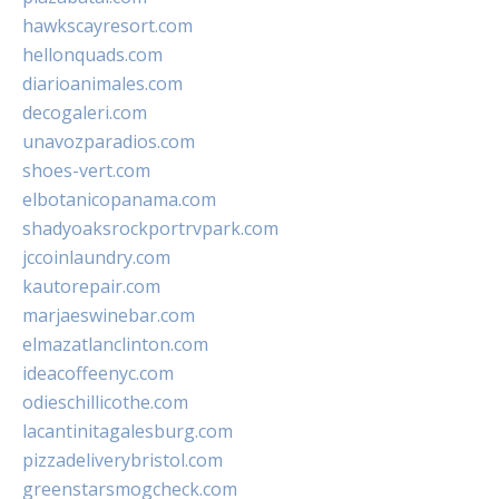
hawkscayresort.com
hellonquads.com
diarioanimales.com
decogaleri.com
unavozparadios.com
shoes-vert.com
elbotanicopanama.com
shadyoaksrockportrvpark.com
jccoinlaundry.com
kautorepair.com
marjaeswinebar.com
elmazatlanclinton.com
ideacoffeenyc.com
odieschillicothe.com
lacantinitagalesburg.com
pizzadeliverybristol.com
greenstarsmogcheck.com