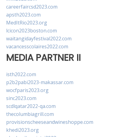
careerfaircsd2023.com
apsth2023.com
MedItRio2023.org
lcicon2023boston.com
waitangidayfestival2022.com
vacancesscolaires2022.com
MEDIA PARTNER II
isth2022.com
p2b2pabi2023-makassar.com
wocfparis2023.org
sinc2023.com
scdlqatar2022-qa.com
thecolumbiagrill.com
provisionscheeseandwineshoppe.com
khedi2023.org