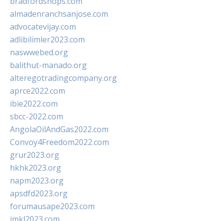
bradfordshops.com
almadenranchsanjose.com
advocatevijay.com
adlibilimler2023.com
naswwebed.org
balithut-manado.org
alteregotradingcompany.org
aprce2022.com
ibie2022.com
sbcc-2022.com
AngolaOilAndGas2022.com
Convoy4Freedom2022.com
grur2023.org
hkhk2023.org
napm2023.org
apsdfd2023.org
forumausape2023.com
imkl2023.com