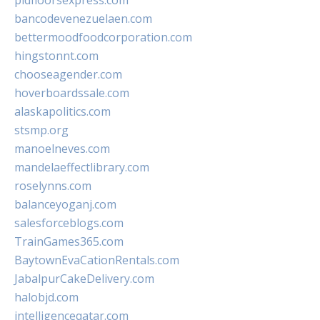
pidfloorsexpress.com
bancodevenezuelaen.com
bettermoodfoodcorporation.com
hingstonnt.com
chooseagender.com
hoverboardssale.com
alaskapolitics.com
stsmp.org
manoelneves.com
mandelaeffectlibrary.com
roselynns.com
balanceyoganj.com
salesforceblogs.com
TrainGames365.com
BaytownEvaCationRentals.com
JabalpurCakeDelivery.com
halobjd.com
intelligenceqatar.com