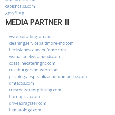
capishcaps.com
gpsyfl.org
MEDIA PARTNER III
vwrepairarlington.com
cleaningservicebaltimore-md.com
beckslandscapeandfence.com
vistaaltadelveramendi.com
coastlinecateringnc.com
cuesburgershouston.com
psicologiaespecializadaencampeche.com
dmtacos.com
crescentstreetprinting.com
hornopizza.com
driveadragster.com
hematologa.com