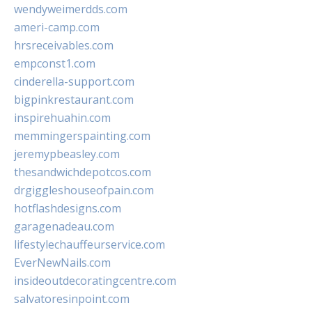
wendyweimerdds.com
ameri-camp.com
hrsreceivables.com
empconst1.com
cinderella-support.com
bigpinkrestaurant.com
inspirehuahin.com
memmingerspainting.com
jeremypbeasley.com
thesandwichdepotcos.com
drgiggleshouseofpain.com
hotflashdesigns.com
garagenadeau.com
lifestylechauffeurservice.com
EverNewNails.com
insideoutdecoratingcentre.com
salvatoresinpoint.com