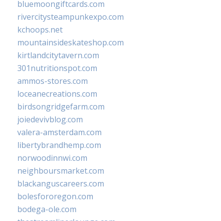
bluemoongiftcards.com
rivercitysteampunkexpo.com
kchoops.net
mountainsideskateshop.com
kirtlandcitytavern.com
301nutritionspot.com
ammos-stores.com
loceanecreations.com
birdsongridgefarm.com
joiedevivblog.com
valera-amsterdam.com
libertybrandhemp.com
norwoodinnwi.com
neighboursmarket.com
blackanguscareers.com
bolesfororegon.com
bodega-ole.com