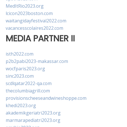
MedItRio2023.org
lcicon2023boston.com
waitangidayfestival2022.com
vacancesscolaires2022.com
MEDIA PARTNER II
isth2022.com
p2b2pabi2023-makassar.com
wocfparis2023.org
sinc2023.com
scdlqatar2022-qa.com
thecolumbiagrill.com
provisionscheeseandwineshoppe.com
khedi2023.org
akademikgeriatri2023.org
marmarapediatri2023.org