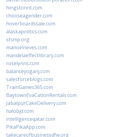
hingstonnt.com
chooseagender.com
hoverboardssale.com
alaskapolitics.com
stsmp.org
manoelneves.com
mandelaeffectlibrary.com
roselynns.com
balanceyoganj.com
salesforceblogs.com
TrainGames365.com
BaytownEvaCationRentals.com
JabalpurCakeDelivery.com
halobjd.com
intelligenceqatar.com
PikaPikaApp.com
takecareofbusinessdfw.org