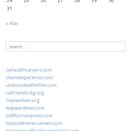
24
25
26
27
28
29
30
31
« Mar
Search
for:
okhealthcareers.com
theintexperience.com
unboundedthefilm.com
catfriends-bg.org
marianlives.org
waywardtees.com
pidfloorsexpress.com
bancodevenezuelaen.com
bettermoodfoodcorporation.com