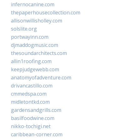
infernocanine.com
thepaperhousecollection.com
allisonwillisholley.com
solslite.org
portwayinn.com
djmaddogmusic.com
thesoundarchitects.com
allin1roofing.com
keepjudgewebb.com
anatomyofadventure.com
drivancastillo.com
cmmedspa.com
midletontkd.com
gardensandgrills.com
basilfoodwine.com
nikko-tochigi.net
caribbean-corner.com