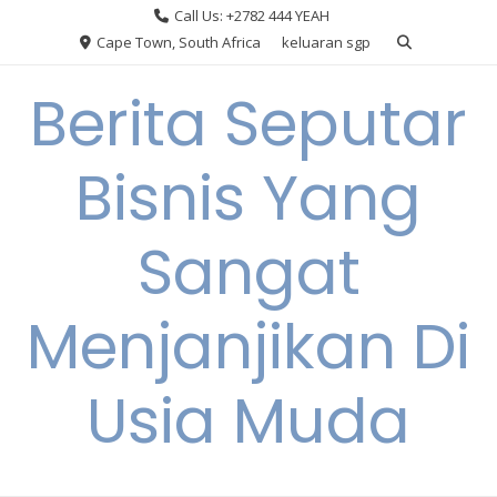
Skip
Call Us: +2782 444 YEAH
to
Cape Town, South Africa
keluaran sgp
content
Berita Seputar
Bisnis Yang
Sangat
Menjanjikan Di
Usia Muda