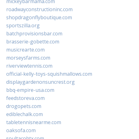
mickeybarmama.com
roadwayconstructioninc.com
shopdragonflyboutique.com
sportszilla.org
batchprovisionsbar.com
brasserie-gobette.com
musicrearte.com
morseysfarms.com
riverviewtennis.com
official-kelly-toys-squishmallows.com
displaygardenonsuncrest.org
bbq-empire-usa.com
feedstoreva.com
drogopets.com
ediblechalk.com
tabletennisnearme.com
oaksofa.com
soultacohtx.com