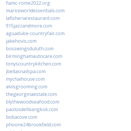
fiamc-rome2022.org
mariceworldessentials.com
lafisheriarestaurant.com
915jazzandmore.com
aguadulce-countryfair.com
jakehovis.com
bosswingsduluth.com
birminghamautocare.com
tonyscountrykitchen.com
jbellasnailspa.com
mychaihouse.com
alvisgrooming.com
thegeorginaestate.com
blythewoodseafood.com
paolosdelibangkok.com
bobacove.com
phoone24brookfield.com