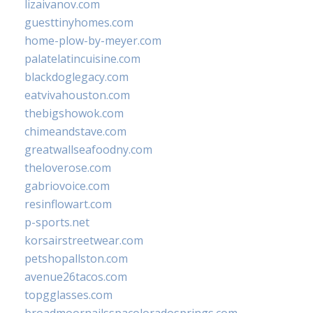
lizaivanov.com
guesttinyhomes.com
home-plow-by-meyer.com
palatelatincuisine.com
blackdoglegacy.com
eatvivahouston.com
thebigshowok.com
chimeandstave.com
greatwallseafoodny.com
theloverose.com
gabriovoice.com
resinflowart.com
p-sports.net
korsairstreetwear.com
petshopallston.com
avenue26tacos.com
topgglasses.com
broadmoornailsspacoloradosprings.com