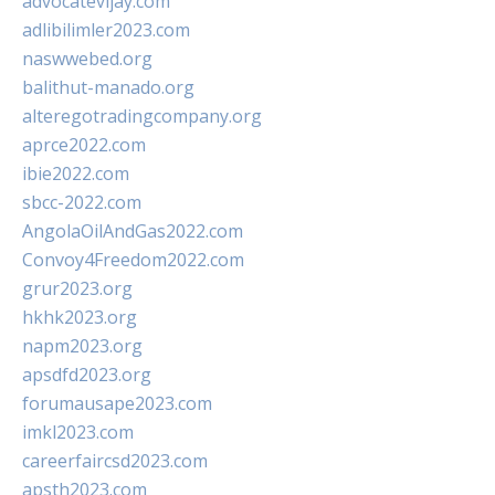
advocatevijay.com
adlibilimler2023.com
naswwebed.org
balithut-manado.org
alteregotradingcompany.org
aprce2022.com
ibie2022.com
sbcc-2022.com
AngolaOilAndGas2022.com
Convoy4Freedom2022.com
grur2023.org
hkhk2023.org
napm2023.org
apsdfd2023.org
forumausape2023.com
imkl2023.com
careerfaircsd2023.com
apsth2023.com