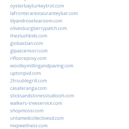
oysterbayturkeytrot.com
lafronterarestauranteybar.com
lilyandrosetearoom.com
olivesburgberrypatch.com
theslushkids.com
giobastian.com
glpascensori.com
rifloorepoxy.com
woolleymillingandpaving.com
uptonpvd.com
2troublegrill.com
casateranga.com
sticksandstonesstudiooh.com
walkers-treeservice.com
shopmossi.com
untamedcollectivesd.com
mxpwellness.com