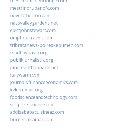
thestreamlinerlounge.com
mestrinorubanofc.com
novelatherton.com
nassvalleygardens.net
electjohnstewart.com
omptourtravels.com
tribratanews-polreskebumen.com
rsudbayuasih.org
publikjurnalistik.org
juneteenthapparel.net
italywarm.com
journaloffinanceeconomics.com
kvk-kumari.org
foodscienceandtechnology.com
scisportsscience.com
addisababacuisineaz.com
burgerimcamas.com