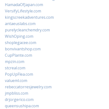
HamadaOfJapan.com
VersifyLifestyle.com
kingscreekadventures.com
antaeuslabs.com
purelycleanchemdry.com
WishOping.com
shoplegacee.com
bonvivantshop.com
CupPlante.com
mpzin.com
stcreal.com
PopUpFlea.com
valueml.com
rebeccatorresjewelry.com
jmpbliss.com
drjorgerico.com
queensushipa.com