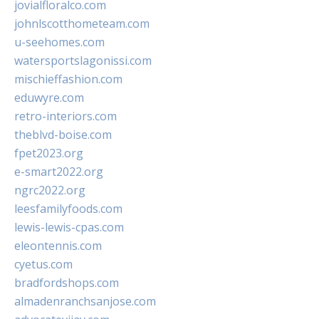
jovialfloralco.com
johnlscotthometeam.com
u-seehomes.com
watersportslagonissi.com
mischieffashion.com
eduwyre.com
retro-interiors.com
theblvd-boise.com
fpet2023.org
e-smart2022.org
ngrc2022.org
leesfamilyfoods.com
lewis-lewis-cpas.com
eleontennis.com
cyetus.com
bradfordshops.com
almadenranchsanjose.com