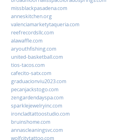
missblackpasadena.com
anneskitchen.org
valenciamarketytaqueria.com
reefrecordsllc.com
alawaffle.com
aryouthfishing.com
united-basketball.com
tios-tacos.com
cafecito-satx.com
graduacionviu2023.com
pecanjackstogo.com
zengardendayspa.com
sparklejewelryinc.com
ironcladtattoostudio.com
bruinshome.com
annascleaningsvc.com
wolfcitytattoo.com