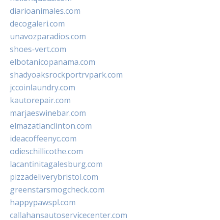
diarioanimales.com
decogaleri.com
unavozparadios.com
shoes-vert.com
elbotanicopanama.com
shadyoaksrockportrvpark.com
jccoinlaundry.com
kautorepair.com
marjaeswinebar.com
elmazatlanclinton.com
ideacoffeenyc.com
odieschillicothe.com
lacantinitagalesburg.com
pizzadeliverybristol.com
greenstarsmogcheck.com
happypawspl.com
callahansautoservicecenter.com