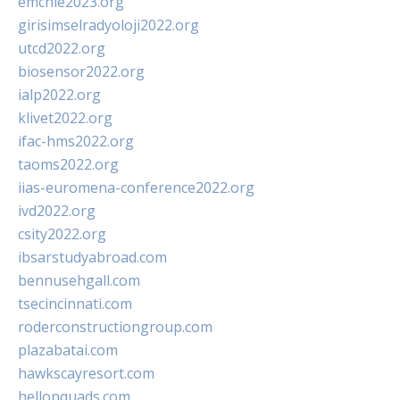
emchie2023.org
girisimselradyoloji2022.org
utcd2022.org
biosensor2022.org
ialp2022.org
klivet2022.org
ifac-hms2022.org
taoms2022.org
iias-euromena-conference2022.org
ivd2022.org
csity2022.org
ibsarstudyabroad.com
bennusehgall.com
tsecincinnati.com
roderconstructiongroup.com
plazabatai.com
hawkscayresort.com
hellonquads.com