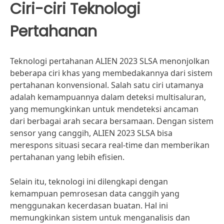
Ciri-ciri Teknologi
Pertahanan
Teknologi pertahanan ALIEN 2023 SLSA menonjolkan
beberapa ciri khas yang membedakannya dari sistem
pertahanan konvensional. Salah satu ciri utamanya
adalah kemampuannya dalam deteksi multisaluran,
yang memungkinkan untuk mendeteksi ancaman
dari berbagai arah secara bersamaan. Dengan sistem
sensor yang canggih, ALIEN 2023 SLSA bisa
merespons situasi secara real-time dan memberikan
pertahanan yang lebih efisien.
Selain itu, teknologi ini dilengkapi dengan
kemampuan pemrosesan data canggih yang
menggunakan kecerdasan buatan. Hal ini
memungkinkan sistem untuk menganalisis dan