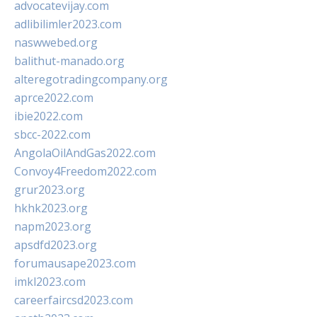
advocatevijay.com
adlibilimler2023.com
naswwebed.org
balithut-manado.org
alteregotradingcompany.org
aprce2022.com
ibie2022.com
sbcc-2022.com
AngolaOilAndGas2022.com
Convoy4Freedom2022.com
grur2023.org
hkhk2023.org
napm2023.org
apsdfd2023.org
forumausape2023.com
imkl2023.com
careerfaircsd2023.com