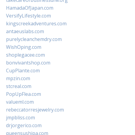
takecareofbusinessdfw.org
HamadaOfJapan.com
VersifyLifestyle.com
kingscreekadventures.com
antaeuslabs.com
purelycleanchemdry.com
WishOping.com
shoplegacee.com
bonvivantshop.com
CupPlante.com
mpzin.com
stcreal.com
PopUpFlea.com
valueml.com
rebeccatorresjewelry.com
jmpbliss.com
drjorgerico.com
queensushipa.com