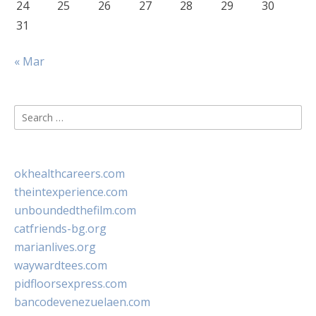
24
25
26
27
28
29
30
31
« Mar
Search
for:
okhealthcareers.com
theintexperience.com
unboundedthefilm.com
catfriends-bg.org
marianlives.org
waywardtees.com
pidfloorsexpress.com
bancodevenezuelaen.com