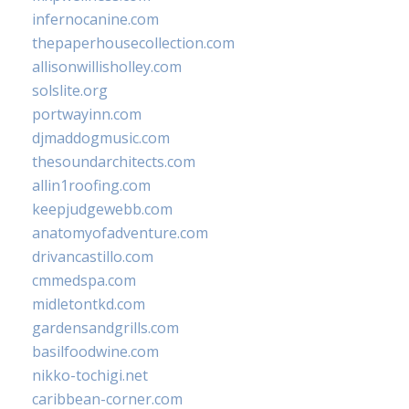
infernocanine.com
thepaperhousecollection.com
allisonwillisholley.com
solslite.org
portwayinn.com
djmaddogmusic.com
thesoundarchitects.com
allin1roofing.com
keepjudgewebb.com
anatomyofadventure.com
drivancastillo.com
cmmedspa.com
midletontkd.com
gardensandgrills.com
basilfoodwine.com
nikko-tochigi.net
caribbean-corner.com