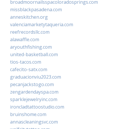
broadmoornailsspacoloradosprings.com
missblackpasadena.com
anneskitchen.org
valenciamarketytaqueria.com
reefrecordsllc.com
alawaffle.com
aryouthfishing.com
united-basketball.com
tios-tacos.com
cafecito-satx.com
graduacionviu2023.com
pecanjackstogo.com
zengardendayspa.com
sparklejewelryinc.com
ironcladtattoostudio.com
bruinshome.com
annascleaningsvc.com