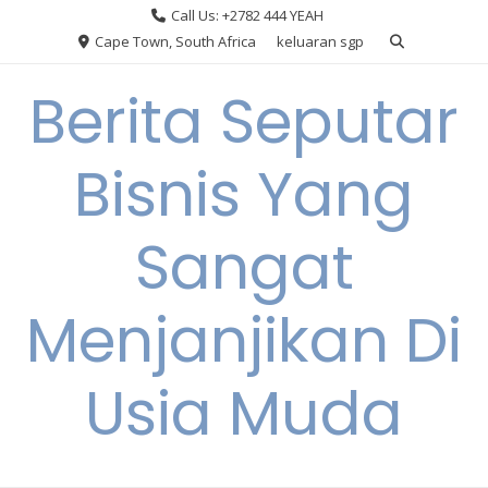
Skip
Call Us: +2782 444 YEAH
to
Cape Town, South Africa
keluaran sgp
content
Berita Seputar
Bisnis Yang
Sangat
Menjanjikan Di
Usia Muda