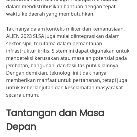
dalam mendistribusikan bantuan dengan tepat
waktu ke daerah yang membutuhkan.
Tak hanya dalam konteks militer dan kemanusiaan,
ALIEN 2023 SLSA juga mulai diintegrasikan dalam
sektor sipil, terutama dalam pemantauan
infrastruktur kritis. Sistem ini dapat digunakan untuk
mendeteksi kerusakan atau masalah potensial pada
jembatan, bangunan, dan fasilitas publik lainnya.
Dengan demikian, teknologi ini tidak hanya
memberikan manfaat untuk pertahanan, tetapi juga
untuk keberlanjutan dan keselamatan masyarakat
secara umum.
Tantangan dan Masa
Depan