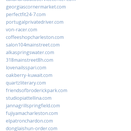
georgiascornermarket.com
perfectfit24-7.com
portugalprivatedriver.com
von-racer.com
coffeeshopcharleston.com
salon104mainstreet.com
alkaspringswater.com
318mainstreet8h.com
lovenailsspari.com
oakberry-kuwait.com
quartzliterary.com
friendsofbroderickpark.com
studiopiattellina.com
jannagrillspringfield.com
fujiyamacharleston.com
elpatronchardon.com
donglaishun-order.com