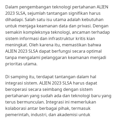
Dalam pengembangan teknologi pertahanan ALIEN
2023 SLSA, sejumlah tantangan signifikan harus
dihadapi. Salah satu isu utama adalah kebutuhan
untuk menjaga keamanan data dan privasi. Dengan
semakin kompleksnya teknologi, ancaman terhadap
sistem informasi dan infrastruktur kritis kian
meningkat. Oleh karena itu, memastikan bahwa
ALIEN 2023 SLSA dapat berfungsi secara optimal
tanpa mengalami pelanggaran keamanan menjadi
prioritas utama.
Di samping itu, terdapat tantangan dalam hal
integrasi sistem. ALIEN 2023 SLSA harus dapat
beroperasi secara seimbang dengan sistem
pertahanan yang sudah ada dan teknologi baru yang
terus bermunculan. Integrasi ini memerlukan
kolaborasi antar berbagai pihak, termasuk
pemerintah, industri, dan akademisi untuk