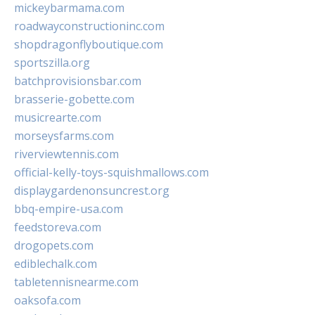
mickeybarmama.com
roadwayconstructioninc.com
shopdragonflyboutique.com
sportszilla.org
batchprovisionsbar.com
brasserie-gobette.com
musicrearte.com
morseysfarms.com
riverviewtennis.com
official-kelly-toys-squishmallows.com
displaygardenonsuncrest.org
bbq-empire-usa.com
feedstoreva.com
drogopets.com
ediblechalk.com
tabletennisnearme.com
oaksofa.com