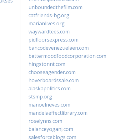
ukses
unboundedthefilm.com
catfriends-bg.org
marianlives.org
waywardtees.com
pidfloorsexpress.com
bancodevenezuelaen.com
bettermoodfoodcorporation.com
hingstonnt.com
chooseagender.com
hoverboardssale.com
alaskapolitics.com
stsmp.org
manoelneves.com
mandelaeffectlibrary.com
roselynns.com
balanceyoganj.com
salesforceblogs.com