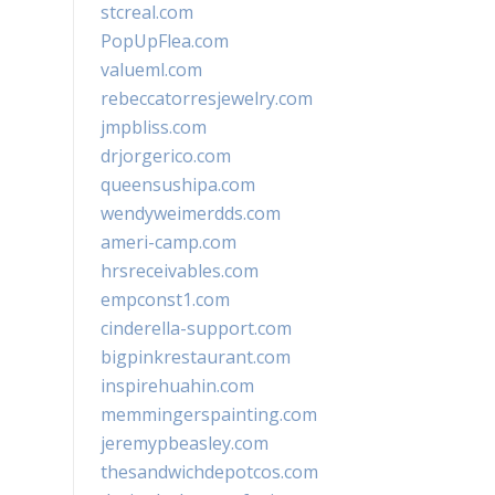
stcreal.com
PopUpFlea.com
valueml.com
rebeccatorresjewelry.com
jmpbliss.com
drjorgerico.com
queensushipa.com
wendyweimerdds.com
ameri-camp.com
hrsreceivables.com
empconst1.com
cinderella-support.com
bigpinkrestaurant.com
inspirehuahin.com
memmingerspainting.com
jeremypbeasley.com
thesandwichdepotcos.com