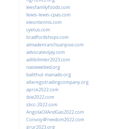
leesfamilyfoods.com
lewis-lewis-cpas.com
eleontennis.com
cyetus.com
bradfordshops.com
almadenranchsanjose.com
advocatevijay.com
adlibilimler2023.com
naswwebed.org
balithut-manado.org
alteregotradingcompany.org
aprce2022.com
ibie2022.com
sbcc-2022.com
AngolaOilAndGas2022.com
Convoy4Freedom2022.com
grur2023.org