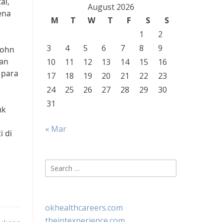
al,
August 2026
ena
M
T
W
T
F
S
S
1
2
3
4
5
6
7
8
9
John
uan
10
11
12
13
14
15
16
 para
17
18
19
20
21
22
23
24
25
26
27
28
29
30
31
uk
« Mar
i di
Search
for:
okhealthcareers.com
theintexperience.com