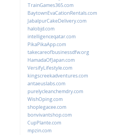
TrainGames365.com
BaytownEvaCationRentals.com
JabalpurCakeDelivery.com
halobjd.com
intelligenceqatar.com
PikaPikaApp.com
takecareofbusinessdfw.org
HamadaOfJapan.com
VersifyLifestyle.com
kingscreekadventures.com
antaeuslabs.com
purelycleanchemdry.com
WishOping.com
shoplegacee.com
bonvivantshop.com
CupPlante.com
mpzin.com