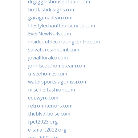
drgiggleshouseofpain.com
hotflashdesigns.com
garagenadeau.com
lifestylechauffeurservice.com
EverNewNails.com
insideoutdecoratingcentre.com
salvatoresinpoint.com
jovialfloralco.com
johnlscotthometeam.com
u-seehomes.com
watersportslagonissi.com
mischieffashion.com
eduwyre.com
retro-interiors.com
theblvd-boise.com
fpet2023.org
e-smart2022.org
ngrc2022.org