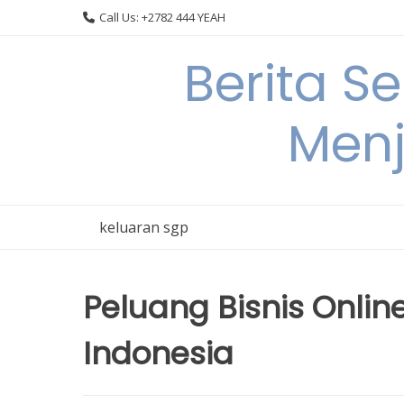
Skip
Call Us: +2782 444 YEAH
to
content
Berita S
Menj
keluaran sgp
Peluang Bisnis Onli
Indonesia