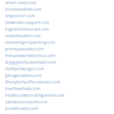
ameri-camp.com
hrsreceivables.com
empconst1.com
cinderella-support.com
bigpinkrestaurant.com
inspirehuahin.com
memmingerspainting.com
jeremypbeasley.com
thesandwichdepotcos.com
drgiggleshouseofpain.com
hotflashdesigns.com
garagenadeau.com
lifestylechauffeurservice.com
EverNewNails.com
insideoutdecoratingcentre.com
salvatoresinpoint.com
jovialfloralco.com