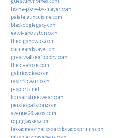
guesttinyhomes.com
home-plow-by-meyer.com
palatelatincuisine.com
blackdoglegacy.com
eatvivahouston.com
thebigshowok.com
chimeandstave.com
greatwallseafoodny.com
theloverose.com
gabriovoice.com
resinflowart.com
p-sports.net
korsairstreetwear.com
petshopallston.com
avenue26tacos.com
topgglasses.com
broadmoornailsspacoloradosprings.com
missblackpasadena.com