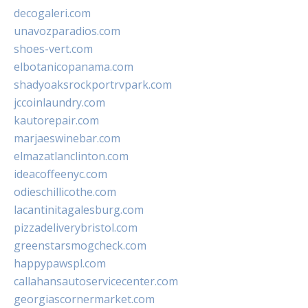
decogaleri.com
unavozparadios.com
shoes-vert.com
elbotanicopanama.com
shadyoaksrockportrvpark.com
jccoinlaundry.com
kautorepair.com
marjaeswinebar.com
elmazatlanclinton.com
ideacoffeenyc.com
odieschillicothe.com
lacantinitagalesburg.com
pizzadeliverybristol.com
greenstarsmogcheck.com
happypawspl.com
callahansautoservicecenter.com
georgiascornermarket.com