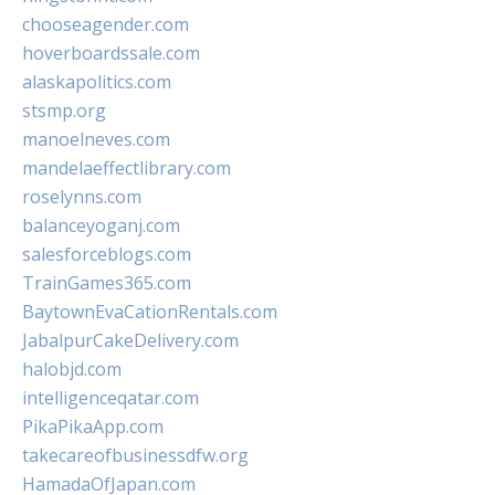
chooseagender.com
hoverboardssale.com
alaskapolitics.com
stsmp.org
manoelneves.com
mandelaeffectlibrary.com
roselynns.com
balanceyoganj.com
salesforceblogs.com
TrainGames365.com
BaytownEvaCationRentals.com
JabalpurCakeDelivery.com
halobjd.com
intelligenceqatar.com
PikaPikaApp.com
takecareofbusinessdfw.org
HamadaOfJapan.com