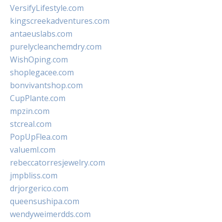
VersifyLifestyle.com
kingscreekadventures.com
antaeuslabs.com
purelycleanchemdry.com
WishOping.com
shoplegacee.com
bonvivantshop.com
CupPlante.com
mpzin.com
stcreal.com
PopUpFlea.com
valueml.com
rebeccatorresjewelry.com
jmpbliss.com
drjorgerico.com
queensushipa.com
wendyweimerdds.com