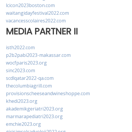
lcicon2023boston.com
waitangidayfestival2022.com
vacancesscolaires2022.com
MEDIA PARTNER II
isth2022.com
p2b2pabi2023-makassar.com
wocfparis2023.org
sinc2023.com
scdlqatar2022-qa.com
thecolumbiagrill.com
provisionscheeseandwineshoppe.com
khedi2023.org
akademikgeriatri2023.org
marmarapediatri2023.org
emchie2023.org
girisimselradyoloji2022.org