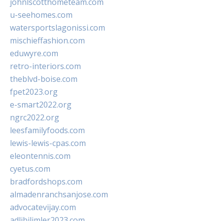
johnlscotthometeam.com
u-seehomes.com
watersportslagonissi.com
mischieffashion.com
eduwyre.com
retro-interiors.com
theblvd-boise.com
fpet2023.org
e-smart2022.org
ngrc2022.org
leesfamilyfoods.com
lewis-lewis-cpas.com
eleontennis.com
cyetus.com
bradfordshops.com
almadenranchsanjose.com
advocatevijay.com
adlibilimler2023.com