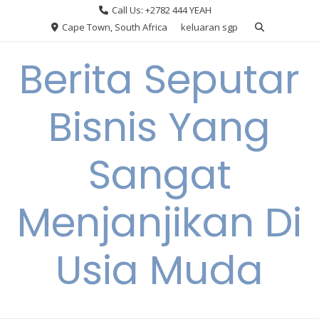
Skip
Call Us: +2782 444 YEAH
to
Cape Town, South Africa
keluaran sgp
content
Berita Seputar
Bisnis Yang
Sangat
Menjanjikan Di
Usia Muda