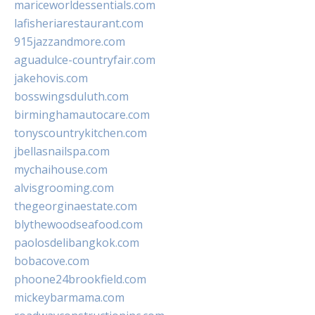
mariceworldessentials.com
lafisheriarestaurant.com
915jazzandmore.com
aguadulce-countryfair.com
jakehovis.com
bosswingsduluth.com
birminghamautocare.com
tonyscountrykitchen.com
jbellasnailspa.com
mychaihouse.com
alvisgrooming.com
thegeorginaestate.com
blythewoodseafood.com
paolosdelibangkok.com
bobacove.com
phoone24brookfield.com
mickeybarmama.com