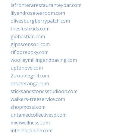
lafronterarestauranteybar.com
lilyandrosetearoom.com
olivesburgberrypatch.com
theslushkids.com
giobastian.com
glpascensori.com
rifloorepoxy.com
woolleymillingandpaving.com
uptonpvd.com
2troublegrill.com
casateranga.com
sticksandstonesstudiooh.com
walkers-treeservice.com
shopmossi.com
untamedcollectivesd.com
mxpwellness.com
infernocanine.com