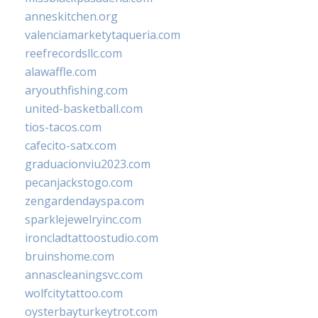
anneskitchen.org
valenciamarketytaqueria.com
reefrecordsllc.com
alawaffle.com
aryouthfishing.com
united-basketball.com
tios-tacos.com
cafecito-satx.com
graduacionviu2023.com
pecanjackstogo.com
zengardendayspa.com
sparklejewelryinc.com
ironcladtattoostudio.com
bruinshome.com
annascleaningsvc.com
wolfcitytattoo.com
oysterbayturkeytrot.com