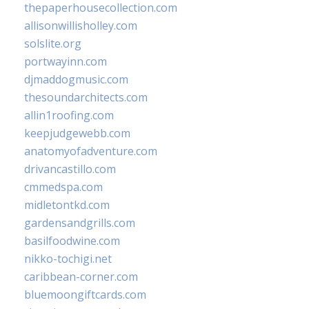
thepaperhousecollection.com
allisonwillisholley.com
solslite.org
portwayinn.com
djmaddogmusic.com
thesoundarchitects.com
allin1roofing.com
keepjudgewebb.com
anatomyofadventure.com
drivancastillo.com
cmmedspa.com
midletontkd.com
gardensandgrills.com
basilfoodwine.com
nikko-tochigi.net
caribbean-corner.com
bluemoongiftcards.com