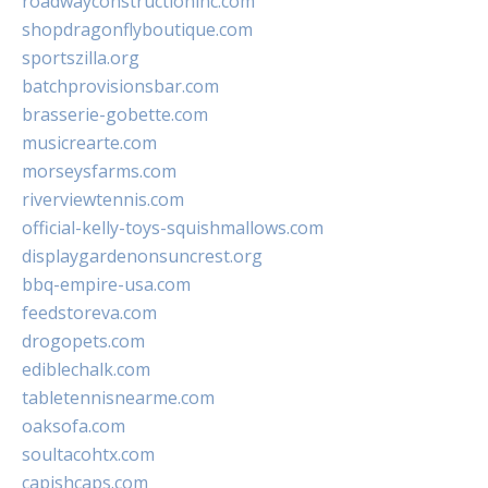
roadwayconstructioninc.com
shopdragonflyboutique.com
sportszilla.org
batchprovisionsbar.com
brasserie-gobette.com
musicrearte.com
morseysfarms.com
riverviewtennis.com
official-kelly-toys-squishmallows.com
displaygardenonsuncrest.org
bbq-empire-usa.com
feedstoreva.com
drogopets.com
ediblechalk.com
tabletennisnearme.com
oaksofa.com
soultacohtx.com
capishcaps.com