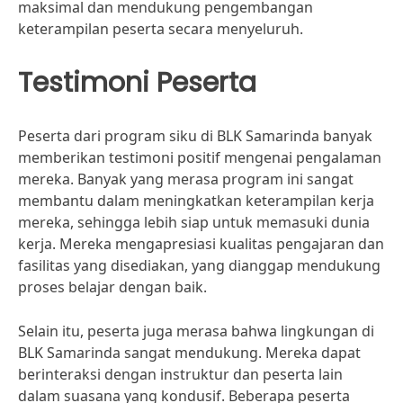
maksimal dan mendukung pengembangan
keterampilan peserta secara menyeluruh.
Testimoni Peserta
Peserta dari program siku di BLK Samarinda banyak
memberikan testimoni positif mengenai pengalaman
mereka. Banyak yang merasa program ini sangat
membantu dalam meningkatkan keterampilan kerja
mereka, sehingga lebih siap untuk memasuki dunia
kerja. Mereka mengapresiasi kualitas pengajaran dan
fasilitas yang disediakan, yang dianggap mendukung
proses belajar dengan baik.
Selain itu, peserta juga merasa bahwa lingkungan di
BLK Samarinda sangat mendukung. Mereka dapat
berinteraksi dengan instruktur dan peserta lain
dalam suasana yang kondusif. Beberapa peserta