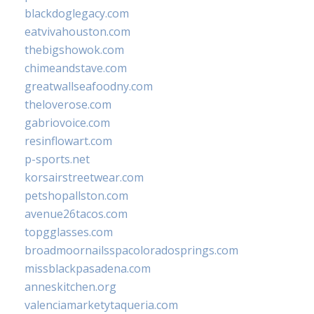
blackdoglegacy.com
eatvivahouston.com
thebigshowok.com
chimeandstave.com
greatwallseafoodny.com
theloverose.com
gabriovoice.com
resinflowart.com
p-sports.net
korsairstreetwear.com
petshopallston.com
avenue26tacos.com
topgglasses.com
broadmoornailsspacoloradosprings.com
missblackpasadena.com
anneskitchen.org
valenciamarketytaqueria.com