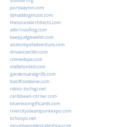
solslite.org
portwayinn.com
djmaddogmusic.com
thesoundarchitects.com
allin1roofing.com
keepjudgewebb.com
anatomyofadventure.com
drivancastillo.com
cmmedspa.com
midletontkd.com
gardensandgrills.com
basilfoodwine.com
nikko-tochigi.net
caribbean-corner.com
bluemoongiftcards.com
rivercitysteampunkexpo.com
kchoops.net
mountainsideskateshop.com