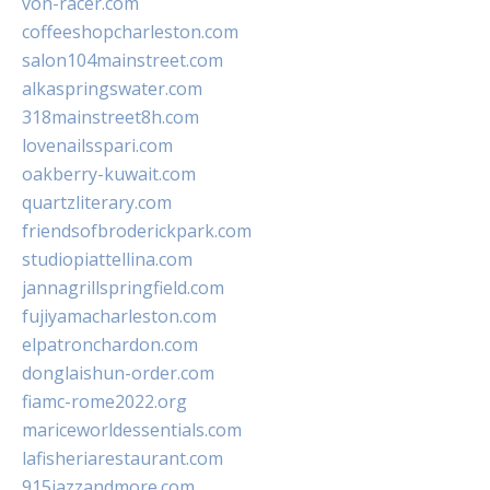
von-racer.com
coffeeshopcharleston.com
salon104mainstreet.com
alkaspringswater.com
318mainstreet8h.com
lovenailsspari.com
oakberry-kuwait.com
quartzliterary.com
friendsofbroderickpark.com
studiopiattellina.com
jannagrillspringfield.com
fujiyamacharleston.com
elpatronchardon.com
donglaishun-order.com
fiamc-rome2022.org
mariceworldessentials.com
lafisheriarestaurant.com
915jazzandmore.com