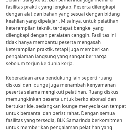
fasilitas praktik yang lengkap. Peserta dilengkapi
dengan alat dan bahan yang sesuai dengan bidang
keahlian yang dipelajari. Misalnya, untuk pelatihan
keterampilan teknik, terdapat bengkel yang
dilengkapi dengan peralatan canggih. Fasilitas ini
tidak hanya membantu peserta mengasah
keterampilan praktik, tetapi juga memberikan
pengalaman langsung yang sangat berharga
sebelum terjun ke dunia kerja.
Keberadaan area pendukung lain seperti ruang
diskusi dan lounge juga menambah kenyamanan
peserta selama mengikuti pelatihan. Ruang diskusi
memungkinkan peserta untuk berkolaborasi dan
bertukar ide, sedangkan lounge menyediakan tempat
untuk bersantai dan beristirahat. Dengan semua
fasilitas yang tersedia, BLK Samarinda berkomitmen
untuk memberikan pengalaman pelatihan yang