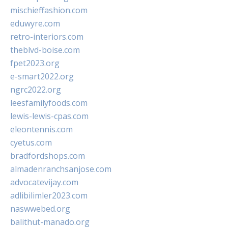
mischieffashion.com
eduwyre.com
retro-interiors.com
theblvd-boise.com
fpet2023.org
e-smart2022.org
ngrc2022.org
leesfamilyfoods.com
lewis-lewis-cpas.com
eleontennis.com
cyetus.com
bradfordshops.com
almadenranchsanjose.com
advocatevijay.com
adlibilimler2023.com
naswwebed.org
balithut-manado.org