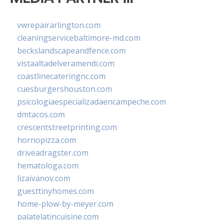
vwrepairarlington.com
cleaningservicebaltimore-md.com
beckslandscapeandfence.com
vistaaltadelveramendi.com
coastlinecateringnc.com
cuesburgershouston.com
psicologiaespecializadaencampeche.com
dmtacos.com
crescentstreetprinting.com
hornopizza.com
driveadragster.com
hematologa.com
lizaivanov.com
guesttinyhomes.com
home-plow-by-meyer.com
palatelatincuisine.com