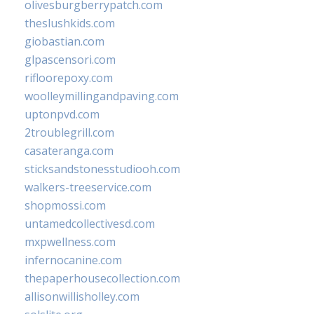
olivesburgberrypatch.com
theslushkids.com
giobastian.com
glpascensori.com
rifloorepoxy.com
woolleymillingandpaving.com
uptonpvd.com
2troublegrill.com
casateranga.com
sticksandstonesstudiooh.com
walkers-treeservice.com
shopmossi.com
untamedcollectivesd.com
mxpwellness.com
infernocanine.com
thepaperhousecollection.com
allisonwillisholley.com