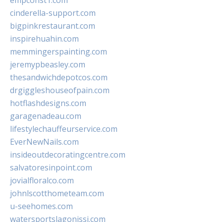
empconst1.com
cinderella-support.com
bigpinkrestaurant.com
inspirehuahin.com
memmingerspainting.com
jeremypbeasley.com
thesandwichdepotcos.com
drgiggleshouseofpain.com
hotflashdesigns.com
garagenadeau.com
lifestylechauffeurservice.com
EverNewNails.com
insideoutdecoratingcentre.com
salvatoresinpoint.com
jovialfloralco.com
johnlscotthometeam.com
u-seehomes.com
watersportslagonissi.com