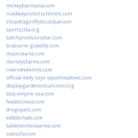
mickeybarmama.com
roadwayconstructioninc.com
shopdragonflyboutique.com
sportszilla.org
batchprovisionsbar.com
brasserie-gobette.com
musicrearte.com
morseysfarms.com
riverviewtennis.com
official-kelly-toys-squishmallows.com
displaygardenonsuncrest.org
bbq-empire-usa.com
feedstoreva.com
drogopets.com
ediblechalk.com
tabletennisnearme.com
oaksofa.com