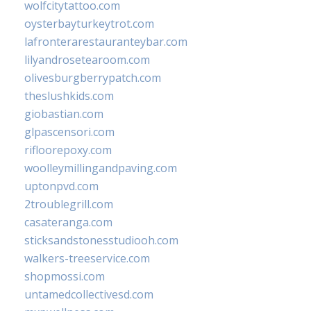
wolfcitytattoo.com
oysterbayturkeytrot.com
lafronterarestauranteybar.com
lilyandrosetearoom.com
olivesburgberrypatch.com
theslushkids.com
giobastian.com
glpascensori.com
rifloorepoxy.com
woolleymillingandpaving.com
uptonpvd.com
2troublegrill.com
casateranga.com
sticksandstonesstudiooh.com
walkers-treeservice.com
shopmossi.com
untamedcollectivesd.com