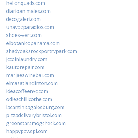
hellonquads.com
diarioanimales.com
decogaleri.com
unavozparadios.com
shoes-vert.com
elbotanicopanama.com
shadyoaksrockportrvpark.com
jccoinlaundry.com
kautorepair.com
marjaeswinebar.com
elmazatlanclinton.com
ideacoffeenyc.com
odieschillicothe.com
lacantinitagalesburg.com
pizzadeliverybristol.com
greenstarsmogcheck.com
happypawspl.com