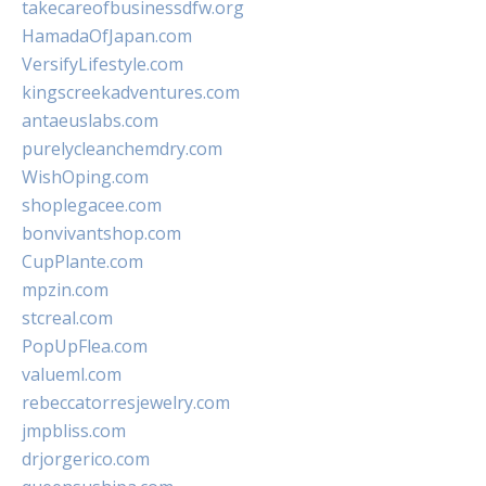
takecareofbusinessdfw.org
HamadaOfJapan.com
VersifyLifestyle.com
kingscreekadventures.com
antaeuslabs.com
purelycleanchemdry.com
WishOping.com
shoplegacee.com
bonvivantshop.com
CupPlante.com
mpzin.com
stcreal.com
PopUpFlea.com
valueml.com
rebeccatorresjewelry.com
jmpbliss.com
drjorgerico.com