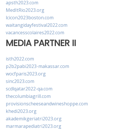
apsth2023.com
MedItRio2023.org
lcicon2023boston.com
waitangidayfestival2022.com
vacancesscolaires2022.com
MEDIA PARTNER II
isth2022.com
p2b2pabi2023-makassar.com
wocfparis2023.org
sinc2023.com
scdlqatar2022-qa.com
thecolumbiagrill.com
provisionscheeseandwineshoppe.com
khedi2023.org
akademikgeriatri2023.org
marmarapediatri2023.org