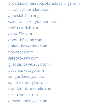
broadmoornailsspacoloradosprings.com
missblackpasadena.com
anneskitchen.org
valenciamarketytaqueria.com
reefrecordsllc.com
alawaffle.com
aryouthfishing.com
united-basketball.com
tios-tacos.com
cafecito-satx.com
graduacionviu2023.com
pecanjackstogo.com
zengardendayspa.com
sparklejewelryinc.com
ironcladtattoostudio.com
bruinshome.com
annascleaningsvc.com