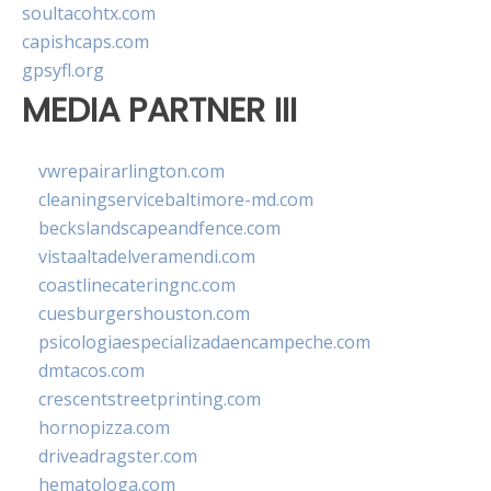
soultacohtx.com
capishcaps.com
gpsyfl.org
MEDIA PARTNER III
vwrepairarlington.com
cleaningservicebaltimore-md.com
beckslandscapeandfence.com
vistaaltadelveramendi.com
coastlinecateringnc.com
cuesburgershouston.com
psicologiaespecializadaencampeche.com
dmtacos.com
crescentstreetprinting.com
hornopizza.com
driveadragster.com
hematologa.com