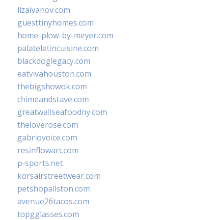
lizaivanov.com
guesttinyhomes.com
home-plow-by-meyer.com
palatelatincuisine.com
blackdoglegacy.com
eatvivahouston.com
thebigshowok.com
chimeandstave.com
greatwallseafoodny.com
theloverose.com
gabriovoice.com
resinflowart.com
p-sports.net
korsairstreetwear.com
petshopallston.com
avenue26tacos.com
topgglasses.com