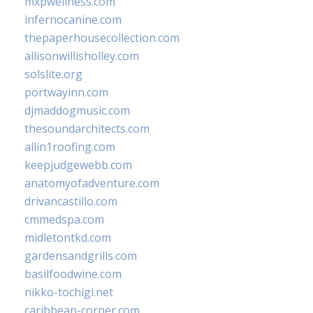
mxpwellness.com
infernocanine.com
thepaperhousecollection.com
allisonwillisholley.com
solslite.org
portwayinn.com
djmaddogmusic.com
thesoundarchitects.com
allin1roofing.com
keepjudgewebb.com
anatomyofadventure.com
drivancastillo.com
cmmedspa.com
midletontkd.com
gardensandgrills.com
basilfoodwine.com
nikko-tochigi.net
caribbean-corner.com