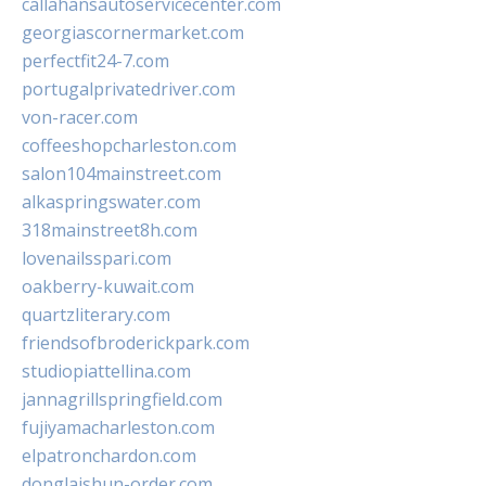
callahansautoservicecenter.com
georgiascornermarket.com
perfectfit24-7.com
portugalprivatedriver.com
von-racer.com
coffeeshopcharleston.com
salon104mainstreet.com
alkaspringswater.com
318mainstreet8h.com
lovenailsspari.com
oakberry-kuwait.com
quartzliterary.com
friendsofbroderickpark.com
studiopiattellina.com
jannagrillspringfield.com
fujiyamacharleston.com
elpatronchardon.com
donglaishun-order.com