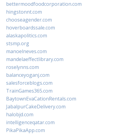
bettermoodfoodcorporation.com
hingstonnt.com
chooseagender.com
hoverboardssale.com
alaskapolitics.com
stsmp.org
manoelneves.com
mandelaeffectlibrary.com
roselynns.com
balanceyoganj.com
salesforceblogs.com
TrainGames365.com
BaytownEvaCationRentals.com
JabalpurCakeDelivery.com
halobjd.com
intelligenceqatar.com
PikaPikaApp.com