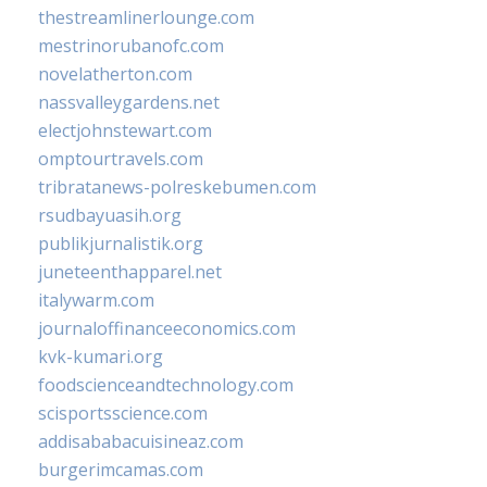
thestreamlinerlounge.com
mestrinorubanofc.com
novelatherton.com
nassvalleygardens.net
electjohnstewart.com
omptourtravels.com
tribratanews-polreskebumen.com
rsudbayuasih.org
publikjurnalistik.org
juneteenthapparel.net
italywarm.com
journaloffinanceeconomics.com
kvk-kumari.org
foodscienceandtechnology.com
scisportsscience.com
addisababacuisineaz.com
burgerimcamas.com