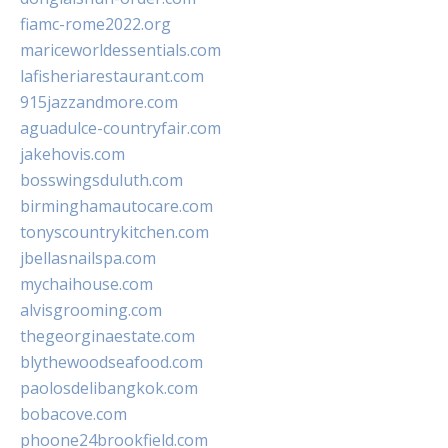
fiamc-rome2022.org
mariceworldessentials.com
lafisheriarestaurant.com
915jazzandmore.com
aguadulce-countryfair.com
jakehovis.com
bosswingsduluth.com
birminghamautocare.com
tonyscountrykitchen.com
jbellasnailspa.com
mychaihouse.com
alvisgrooming.com
thegeorginaestate.com
blythewoodseafood.com
paolosdelibangkok.com
bobacove.com
phoone24brookfield.com