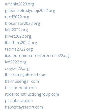
emchie2023.org
girisimselradyoloji2022.org
utcd2022.org
biosensor2022.org
ialp2022.org
klivet2022.org
ifac-hms2022.org
taoms2022.org
iias-euromena-conference2022.org
ivd2022.org
csity2022.org
ibsarstudyabroad.com
bennusehgall.com
tsecincinnati.com
roderconstructiongroup.com
plazabatai.com
hawkscayresort.com