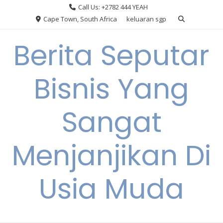
Skip
Call Us: +2782 444 YEAH
to
Cape Town, South Africa
keluaran sgp
content
Berita Seputar
Bisnis Yang
Sangat
Menjanjikan Di
Usia Muda