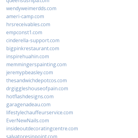
queensushipa.com
wendyweimerdds.com
ameri-camp.com
hrsreceivables.com
empconst1.com
cinderella-support.com
bigpinkrestaurant.com
inspirehuahin.com
memmingerspainting.com
jeremypbeasley.com
thesandwichdepotcos.com
drgiggleshouseofpain.com
hotflashdesigns.com
garagenadeau.com
lifestylechauffeurservice.com
EverNewNails.com
insideoutdecoratingcentre.com
salvatoresinpoint.com