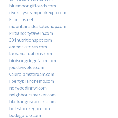
bluemoongiftcards.com
rivercitysteampunkexpo.com
kchoops.net
mountainsideskateshop.com
kirtlandcitytavern.com
301nutritionspot.com
ammos-stores.com
loceanecreations.com
birdsongridgefarm.com
joiedevivblog.com
valera-amsterdam.com
libertybrandhemp.com
norwoodinnwi.com
neighboursmarket.com
blackanguscareers.com
bolesfororegon.com
bodega-ole.com