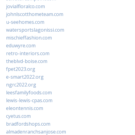
jovialfloralco.com
johnlscotthometeam.com
u-seehomes.com
watersportslagonissi.com
mischieffashion.com
eduwyre.com
retro-interiors.com
theblvd-boise.com
fpet2023.org
e-smart2022.org
ngrc2022.org
leesfamilyfoods.com
lewis-lewis-cpas.com
eleontennis.com
cyetus.com
bradfordshops.com
almadenranchsanjose.com