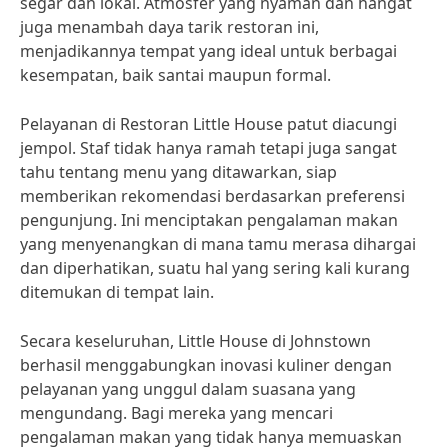
segar dan lokal. Atmosfer yang nyaman dan hangat
juga menambah daya tarik restoran ini,
menjadikannya tempat yang ideal untuk berbagai
kesempatan, baik santai maupun formal.
Pelayanan di Restoran Little House patut diacungi
jempol. Staf tidak hanya ramah tetapi juga sangat
tahu tentang menu yang ditawarkan, siap
memberikan rekomendasi berdasarkan preferensi
pengunjung. Ini menciptakan pengalaman makan
yang menyenangkan di mana tamu merasa dihargai
dan diperhatikan, suatu hal yang sering kali kurang
ditemukan di tempat lain.
Secara keseluruhan, Little House di Johnstown
berhasil menggabungkan inovasi kuliner dengan
pelayanan yang unggul dalam suasana yang
mengundang. Bagi mereka yang mencari
pengalaman makan yang tidak hanya memuaskan