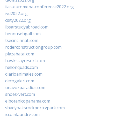
taoms2022.org
iias-euromena-conference2022.org
ivd2022.org
csity2022.org
ibsarstudyabroad.com
bennusehgall.com
tsecincinnati.com
roderconstructiongroup.com
plazabatai.com
hawkscayresort.com
hellonquads.com
diarioanimales.com
decogaleri.com
unavozparadios.com
shoes-vert.com
elbotanicopanama.com
shadyoaksrockportrvpark.com
jccoinlaundry.com