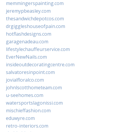
memmingerspainting.com
jeremypbeasley.com
thesandwichdepotcos.com
drgiggleshouseofpain.com
hotflashdesigns.com
garagenadeau.com
lifestylechauffeurservice.com
EverNewNails.com
insideoutdecoratingcentre.com
salvatoresinpoint.com
jovialfloralco.com
johnlscotthometeam.com
u-seehomes.com
watersportslagonissi.com
mischieffashion.com
eduwyre.com
retro-interiors.com