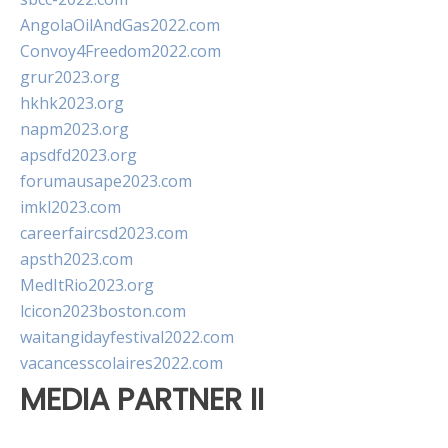
AngolaOilAndGas2022.com
Convoy4Freedom2022.com
grur2023.org
hkhk2023.org
napm2023.org
apsdfd2023.org
forumausape2023.com
imkl2023.com
careerfaircsd2023.com
apsth2023.com
MedItRio2023.org
lcicon2023boston.com
waitangidayfestival2022.com
vacancesscolaires2022.com
MEDIA PARTNER II