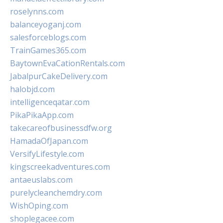
roselynns.com
balanceyoganj.com
salesforceblogs.com
TrainGames365.com
BaytownEvaCationRentals.com
JabalpurCakeDelivery.com
halobjd.com
intelligenceqatar.com
PikaPikaApp.com
takecareofbusinessdfw.org
HamadaOfJapan.com
VersifyLifestyle.com
kingscreekadventures.com
antaeuslabs.com
purelycleanchemdry.com
WishOping.com
shoplegacee.com