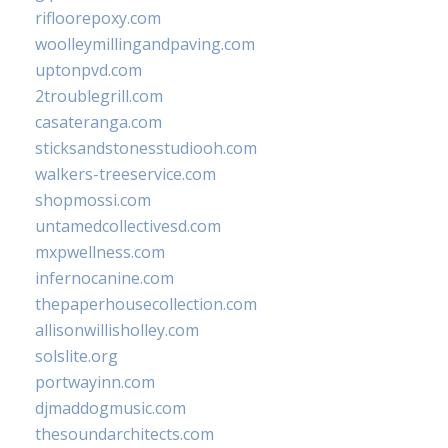
rifloorepoxy.com
woolleymillingandpaving.com
uptonpvd.com
2troublegrill.com
casateranga.com
sticksandstonesstudiooh.com
walkers-treeservice.com
shopmossi.com
untamedcollectivesd.com
mxpwellness.com
infernocanine.com
thepaperhousecollection.com
allisonwillisholley.com
solslite.org
portwayinn.com
djmaddogmusic.com
thesoundarchitects.com