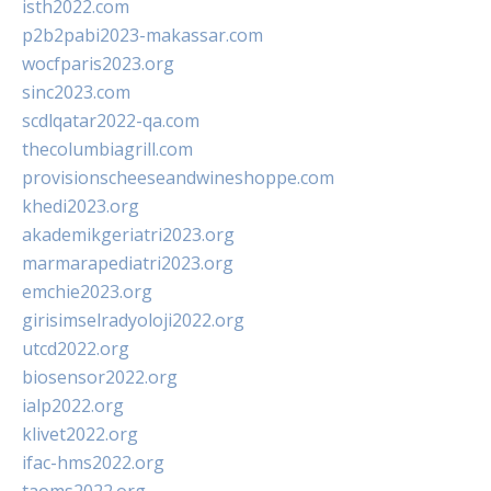
isth2022.com
p2b2pabi2023-makassar.com
wocfparis2023.org
sinc2023.com
scdlqatar2022-qa.com
thecolumbiagrill.com
provisionscheeseandwineshoppe.com
khedi2023.org
akademikgeriatri2023.org
marmarapediatri2023.org
emchie2023.org
girisimselradyoloji2022.org
utcd2022.org
biosensor2022.org
ialp2022.org
klivet2022.org
ifac-hms2022.org