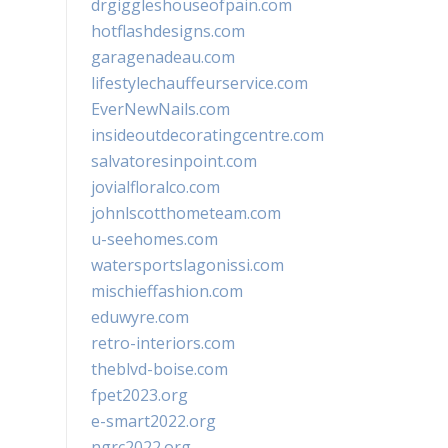
drgiggleshouseofpain.com
hotflashdesigns.com
garagenadeau.com
lifestylechauffeurservice.com
EverNewNails.com
insideoutdecoratingcentre.com
salvatoresinpoint.com
jovialfloralco.com
johnlscotthometeam.com
u-seehomes.com
watersportslagonissi.com
mischieffashion.com
eduwyre.com
retro-interiors.com
theblvd-boise.com
fpet2023.org
e-smart2022.org
ngrc2022.org