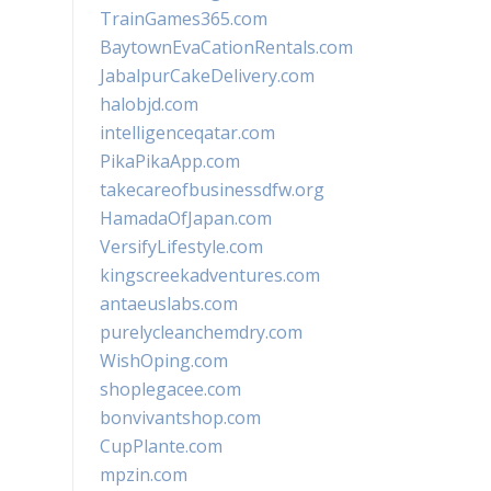
TrainGames365.com
BaytownEvaCationRentals.com
JabalpurCakeDelivery.com
halobjd.com
intelligenceqatar.com
PikaPikaApp.com
takecareofbusinessdfw.org
HamadaOfJapan.com
VersifyLifestyle.com
kingscreekadventures.com
antaeuslabs.com
purelycleanchemdry.com
WishOping.com
shoplegacee.com
bonvivantshop.com
CupPlante.com
mpzin.com