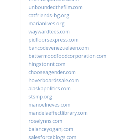
unboundedthefilm.com
catfriends-bg.org
marianlives.org
waywardtees.com
pidfloorsexpress.com
bancodevenezuelaen.com
bettermoodfoodcorporation.com
hingstonnt.com
chooseagender.com
hoverboardssale.com
alaskapolitics.com
stsmp.org
manoelneves.com
mandelaeffectlibrary.com
roselynns.com
balanceyoganj.com
salesforceblogs.com