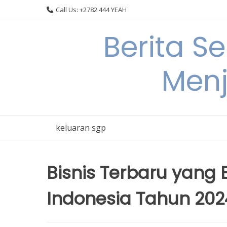
Skip
Call Us: +2782 444 YEAH
to
content
Berita S
Menj
keluaran sgp
Bisnis Terbaru yang 
Indonesia Tahun 202