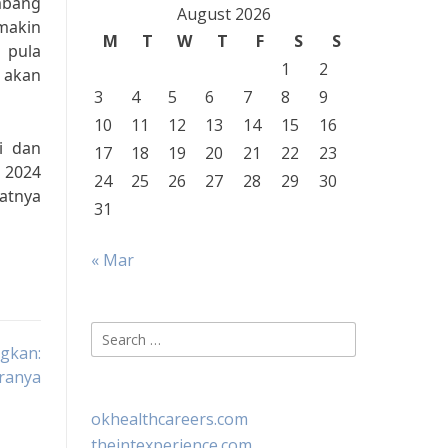
embang
August 2026
makin
M
T
W
T
F
S
S
 pula
1
2
 akan
3
4
5
6
7
8
9
10
11
12
13
14
15
16
i dan
17
18
19
20
21
22
23
 2024
24
25
26
27
28
29
30
atnya
31
« Mar
Search
gkan:
for:
aranya
okhealthcareers.com
theintexperience.com