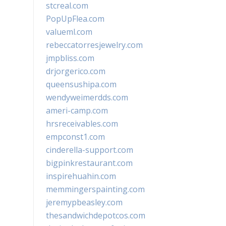
stcreal.com
PopUpFlea.com
valueml.com
rebeccatorresjewelry.com
jmpbliss.com
drjorgerico.com
queensushipa.com
wendyweimerdds.com
ameri-camp.com
hrsreceivables.com
empconst1.com
cinderella-support.com
bigpinkrestaurant.com
inspirehuahin.com
memmingerspainting.com
jeremypbeasley.com
thesandwichdepotcos.com