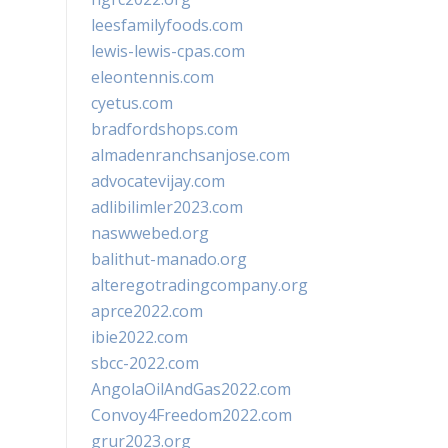
leesfamilyfoods.com
lewis-lewis-cpas.com
eleontennis.com
cyetus.com
bradfordshops.com
almadenranchsanjose.com
advocatevijay.com
adlibilimler2023.com
naswwebed.org
balithut-manado.org
alteregotradingcompany.org
aprce2022.com
ibie2022.com
sbcc-2022.com
AngolaOilAndGas2022.com
Convoy4Freedom2022.com
grur2023.org