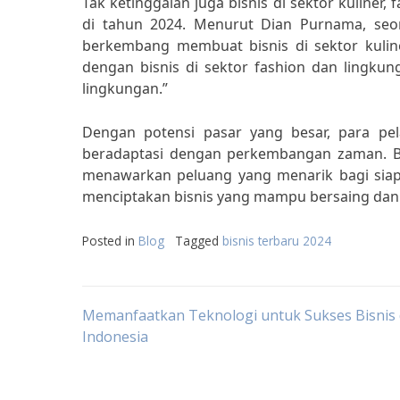
Tak ketinggalan juga bisnis di sektor kuliner
di tahun 2024. Menurut Dian Purnama, seor
berkembang membuat bisnis di sektor kulin
dengan bisnis di sektor fashion dan lingku
lingkungan.”
Dengan potensi pasar yang besar, para pela
beradaptasi dengan perkembangan zaman. Bis
menawarkan peluang yang menarik bagi siapa
menciptakan bisnis yang mampu bersaing dan su
Posted in
Blog
Tagged
bisnis terbaru 2024
Post
Memanfaatkan Teknologi untuk Sukses Bisnis 
Indonesia
navigation