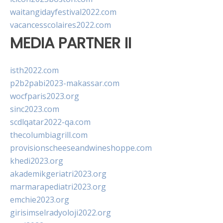
waitangidayfestival2022.com
vacancesscolaires2022.com
MEDIA PARTNER II
isth2022.com
p2b2pabi2023-makassar.com
wocfparis2023.org
sinc2023.com
scdlqatar2022-qa.com
thecolumbiagrill.com
provisionscheeseandwineshoppe.com
khedi2023.org
akademikgeriatri2023.org
marmarapediatri2023.org
emchie2023.org
girisimselradyoloji2022.org