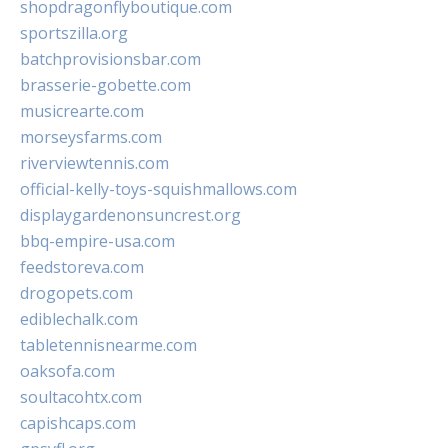
shopdragonflyboutique.com
sportszilla.org
batchprovisionsbar.com
brasserie-gobette.com
musicrearte.com
morseysfarms.com
riverviewtennis.com
official-kelly-toys-squishmallows.com
displaygardenonsuncrest.org
bbq-empire-usa.com
feedstoreva.com
drogopets.com
ediblechalk.com
tabletennisnearme.com
oaksofa.com
soultacohtx.com
capishcaps.com