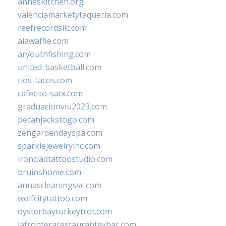
anneskitchen.org
valenciamarketytaqueria.com
reefrecordsllc.com
alawaffle.com
aryouthfishing.com
united-basketball.com
tios-tacos.com
cafecito-satx.com
graduacionviu2023.com
pecanjackstogo.com
zengardendayspa.com
sparklejewelryinc.com
ironcladtattoostudio.com
bruinshome.com
annascleaningsvc.com
wolfcitytattoo.com
oysterbayturkeytrot.com
lafronterarestauranteybar.com