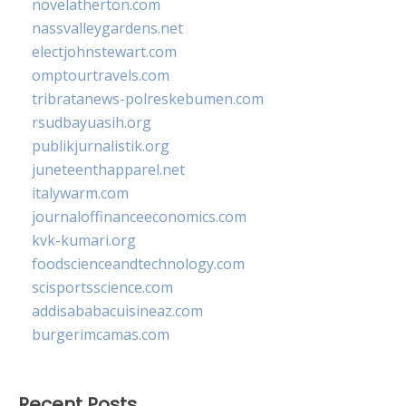
novelatherton.com
nassvalleygardens.net
electjohnstewart.com
omptourtravels.com
tribratanews-polreskebumen.com
rsudbayuasih.org
publikjurnalistik.org
juneteenthapparel.net
italywarm.com
journaloffinanceeconomics.com
kvk-kumari.org
foodscienceandtechnology.com
scisportsscience.com
addisababacuisineaz.com
burgerimcamas.com
Recent Posts