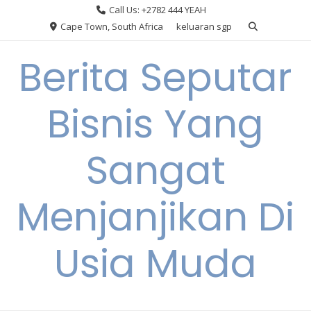
Skip
Call Us: +2782 444 YEAH
to
Cape Town, South Africa
keluaran sgp
content
Berita Seputar
Bisnis Yang
Sangat
Menjanjikan Di
Usia Muda