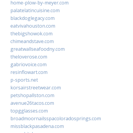
home-plow-by-meyer.com
palatelatincuisine.com
blackdoglegacy.com
eatvivahouston.com
thebigshowok.com
chimeandstave.com
greatwallseafoodny.com
theloverose.com
gabriovoice.com
resinflowart.com
p-sports.net
korsairstreetwear.com
petshopallston.com
avenue26tacos.com
topgglasses.com
broadmoornailsspacoloradosprings.com
missblackpasadena.com