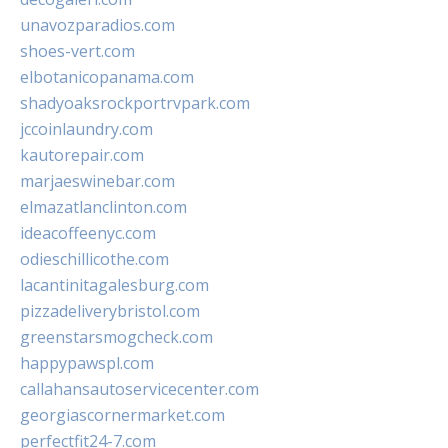
unavozparadios.com
shoes-vert.com
elbotanicopanama.com
shadyoaksrockportrvpark.com
jccoinlaundry.com
kautorepair.com
marjaeswinebar.com
elmazatlanclinton.com
ideacoffeenyc.com
odieschillicothe.com
lacantinitagalesburg.com
pizzadeliverybristol.com
greenstarsmogcheck.com
happypawspl.com
callahansautoservicecenter.com
georgiascornermarket.com
perfectfit24-7.com