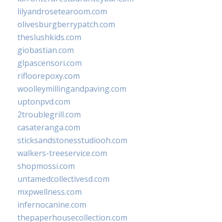
lilyandrosetearoom.com
olivesburgberrypatch.com
theslushkids.com
giobastian.com
glpascensori.com
rifloorepoxy.com
woolleymillingandpaving.com
uptonpvd.com
2troublegrill.com
casateranga.com
sticksandstonesstudiooh.com
walkers-treeservice.com
shopmossi.com
untamedcollectivesd.com
mxpwellness.com
infernocanine.com
thepaperhousecollection.com