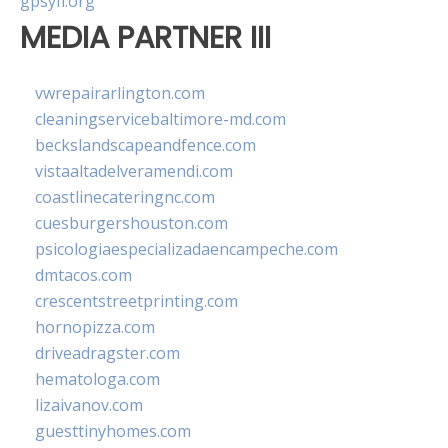
gpsyfl.org
MEDIA PARTNER III
vwrepairarlington.com
cleaningservicebaltimore-md.com
beckslandscapeandfence.com
vistaaltadelveramendi.com
coastlinecateringnc.com
cuesburgershouston.com
psicologiaespecializadaencampeche.com
dmtacos.com
crescentstreetprinting.com
hornopizza.com
driveadragster.com
hematologa.com
lizaivanov.com
guesttinyhomes.com