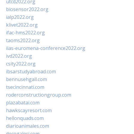
utcd2022.org
biosensor2022.org
ialp2022.org
klivet2022.org
ifac-hms2022.org
taoms2022.org
iias-euromena-conference2022.org
ivd2022.org
csity2022.org
ibsarstudyabroad.com
bennusehgall.com
tsecincinnati.com
roderconstructiongroup.com
plazabatai.com
hawkscayresort.com
hellonquads.com
diarioanimales.com
decogaleri.com