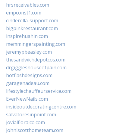
hrsreceivables.com
empconst1.com
cinderella-support.com
bigpinkrestaurant.com
inspirehuahin.com
memmingerspainting.com
jeremypbeasley.com
thesandwichdepotcos.com
drgiggleshouseofpain.com
hotflashdesigns.com
garagenadeau.com
lifestylechauffeurservice.com
EverNewNails.com
insideoutdecoratingcentre.com
salvatoresinpoint.com
jovialfloralco.com
johnlscotthometeam.com