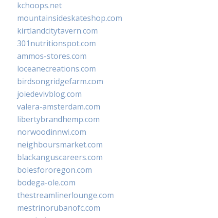
kchoops.net
mountainsideskateshop.com
kirtlandcitytavern.com
301nutritionspot.com
ammos-stores.com
loceanecreations.com
birdsongridgefarm.com
joiedevivblog.com
valera-amsterdam.com
libertybrandhemp.com
norwoodinnwi.com
neighboursmarket.com
blackanguscareers.com
bolesfororegon.com
bodega-ole.com
thestreamlinerlounge.com
mestrinorubanofc.com