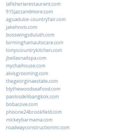
lafisheriarestaurant.com
915jazzandmore.com
aguadulce-countryfair.com
jakehovis.com
bosswingsduluth.com
birminghamautocare.com
tonyscountrykitchen.com
jbellasnailspa.com
mychaihouse.com
alvisgrooming.com
thegeorginaestate.com
blythewoodseafood.com
paolosdelibangkok.com
bobacove.com
phoone24brookfield.com
mickeybarmama.com
roadwayconstructioninc.com