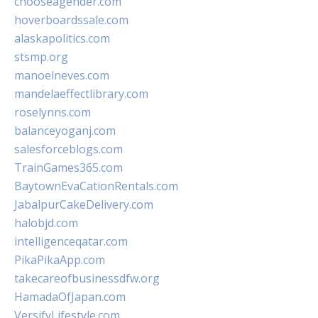
chooseagender.com
hoverboardssale.com
alaskapolitics.com
stsmp.org
manoelneves.com
mandelaeffectlibrary.com
roselynns.com
balanceyoganj.com
salesforceblogs.com
TrainGames365.com
BaytownEvaCationRentals.com
JabalpurCakeDelivery.com
halobjd.com
intelligenceqatar.com
PikaPikaApp.com
takecareofbusinessdfw.org
HamadaOfJapan.com
VersifyLifestyle.com