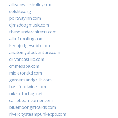
allisonwillisholley.com
solslite.org
portwayinn.com
djmaddogmusic.com
thesoundarchitects.com
allin1roofing.com
keepjudgewebb.com
anatomyofadventure.com
drivancastillo.com
cmmedspa.com
midletontkd.com
gardensandgrills.com
basilfoodwine.com
nikko-tochigi.net
caribbean-corner.com
bluemoongiftcards.com
rivercitysteampunkexpo.com