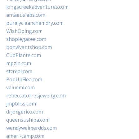
kingscreekadventures.com
antaeuslabs.com
purelycleanchemdry.com
WishOping.com
shoplegacee.com
bonvivantshop.com
CupPlante.com
mpzin.com
stcreal.com
PopUpFlea.com
valueml.com
rebeccatorresjewelry.com
jmpbliss.com
drjorgerico.com
queensushipa.com
wendyweimerdds.com
ameri-camp.com