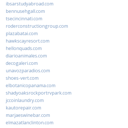
ibsarstudyabroad.com
bennusehgall.com
tsecincinnati.com
roderconstructiongroup.com
plazabatai.com
hawkscayresort.com
hellonquads.com
diarioanimales.com
decogaleri.com
unavozparadios.com
shoes-vert.com
elbotanicopanama.com
shadyoaksrockportrvpark.com
jccoinlaundry.com
kautorepair.com
marjaeswinebar.com
elmazatlanclinton.com