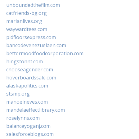
unboundedthefilm.com
catfriends-bg.org
marianlives.org
waywardtees.com
pidfloorsexpress.com
bancodevenezuelaen.com
bettermoodfoodcorporation.com
hingstonnt.com
chooseagender.com
hoverboardssale.com
alaskapolitics.com
stsmp.org
manoelneves.com
mandelaeffectlibrary.com
roselynns.com
balanceyoganj.com
salesforceblogs.com