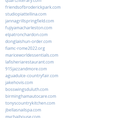
quartzliterary.com
friendsofbroderickpark.com
studiopiattellina.com
jannagrillspringfield.com
fujiyamacharleston.com
elpatronchardon.com
donglaishun-order.com
fiamc-rome2022.org
mariceworldessentials.com
lafisheriarestaurant.com
915jazzandmore.com
aguadulce-countryfair.com
jakehovis.com
bosswingsduluth.com
birminghamautocare.com
tonyscountrykitchen.com
jbellasnailspa.com
mychaihouse.com