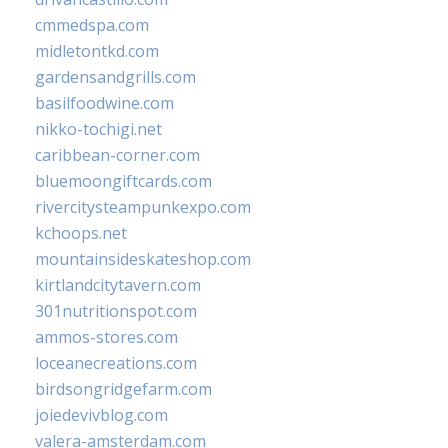
cmmedspa.com
midletontkd.com
gardensandgrills.com
basilfoodwine.com
nikko-tochigi.net
caribbean-corner.com
bluemoongiftcards.com
rivercitysteampunkexpo.com
kchoops.net
mountainsideskateshop.com
kirtlandcitytavern.com
301nutritionspot.com
ammos-stores.com
loceanecreations.com
birdsongridgefarm.com
joiedevivblog.com
valera-amsterdam.com