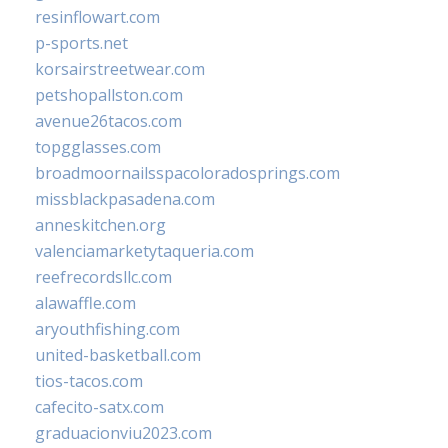
resinflowart.com
p-sports.net
korsairstreetwear.com
petshopallston.com
avenue26tacos.com
topgglasses.com
broadmoornailsspacoloradosprings.com
missblackpasadena.com
anneskitchen.org
valenciamarketytaqueria.com
reefrecordsllc.com
alawaffle.com
aryouthfishing.com
united-basketball.com
tios-tacos.com
cafecito-satx.com
graduacionviu2023.com