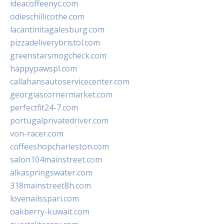
ideacoffeenyc.com
odieschillicothe.com
lacantinitagalesburg.com
pizzadeliverybristol.com
greenstarsmogcheck.com
happypawspl.com
callahansautoservicecenter.com
georgiascornermarket.com
perfectfit24-7.com
portugalprivatedriver.com
von-racer.com
coffeeshopcharleston.com
salon104mainstreet.com
alkaspringswater.com
318mainstreet8h.com
lovenailsspari.com
oakberry-kuwait.com