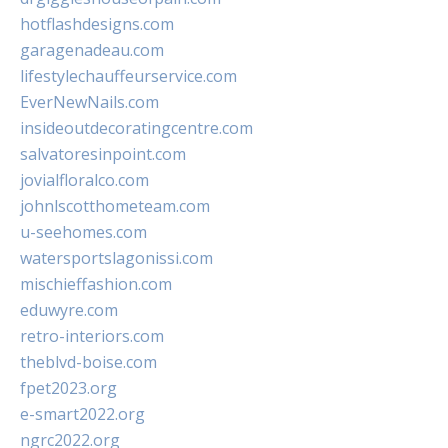
hotflashdesigns.com
garagenadeau.com
lifestylechauffeurservice.com
EverNewNails.com
insideoutdecoratingcentre.com
salvatoresinpoint.com
jovialfloralco.com
johnlscotthometeam.com
u-seehomes.com
watersportslagonissi.com
mischieffashion.com
eduwyre.com
retro-interiors.com
theblvd-boise.com
fpet2023.org
e-smart2022.org
ngrc2022.org