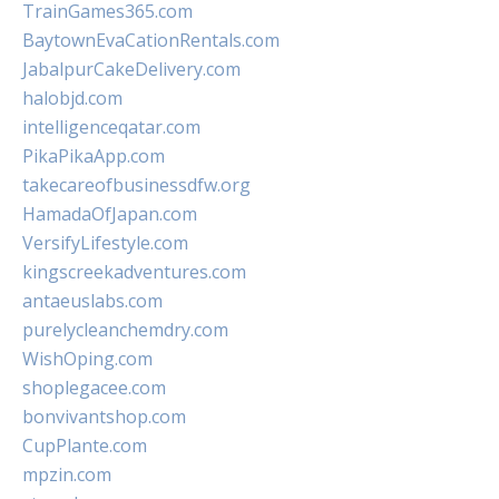
TrainGames365.com
BaytownEvaCationRentals.com
JabalpurCakeDelivery.com
halobjd.com
intelligenceqatar.com
PikaPikaApp.com
takecareofbusinessdfw.org
HamadaOfJapan.com
VersifyLifestyle.com
kingscreekadventures.com
antaeuslabs.com
purelycleanchemdry.com
WishOping.com
shoplegacee.com
bonvivantshop.com
CupPlante.com
mpzin.com