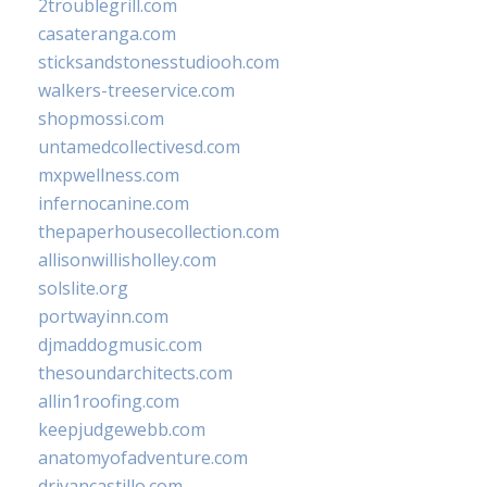
2troublegrill.com
casateranga.com
sticksandstonesstudiooh.com
walkers-treeservice.com
shopmossi.com
untamedcollectivesd.com
mxpwellness.com
infernocanine.com
thepaperhousecollection.com
allisonwillisholley.com
solslite.org
portwayinn.com
djmaddogmusic.com
thesoundarchitects.com
allin1roofing.com
keepjudgewebb.com
anatomyofadventure.com
drivancastillo.com