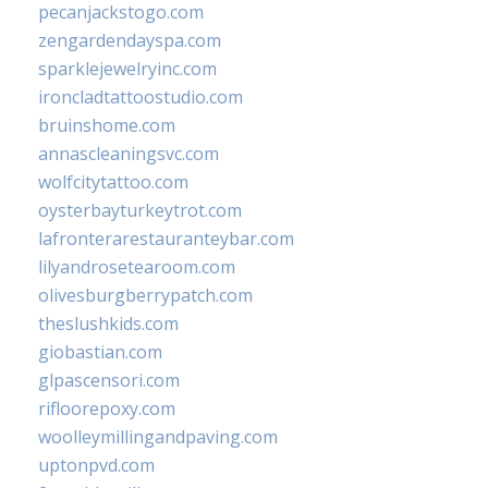
pecanjackstogo.com
zengardendayspa.com
sparklejewelryinc.com
ironcladtattoostudio.com
bruinshome.com
annascleaningsvc.com
wolfcitytattoo.com
oysterbayturkeytrot.com
lafronterarestauranteybar.com
lilyandrosetearoom.com
olivesburgberrypatch.com
theslushkids.com
giobastian.com
glpascensori.com
rifloorepoxy.com
woolleymillingandpaving.com
uptonpvd.com