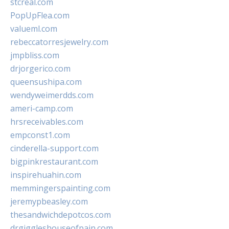
stcreal.com
PopUpFlea.com
valueml.com
rebeccatorresjewelry.com
jmpbliss.com
drjorgerico.com
queensushipa.com
wendyweimerdds.com
ameri-camp.com
hrsreceivables.com
empconst1.com
cinderella-support.com
bigpinkrestaurant.com
inspirehuahin.com
memmingerspainting.com
jeremypbeasley.com
thesandwichdepotcos.com
drgiggleshouseofpain.com