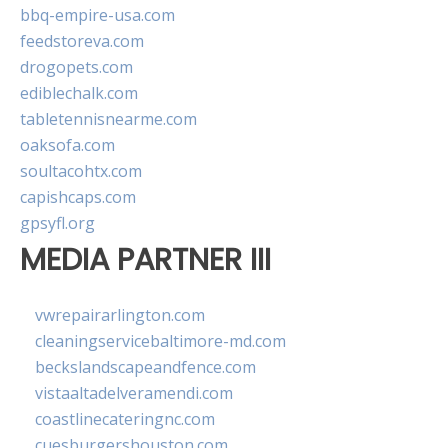
bbq-empire-usa.com
feedstoreva.com
drogopets.com
ediblechalk.com
tabletennisnearme.com
oaksofa.com
soultacohtx.com
capishcaps.com
gpsyfl.org
MEDIA PARTNER III
vwrepairarlington.com
cleaningservicebaltimore-md.com
beckslandscapeandfence.com
vistaaltadelveramendi.com
coastlinecateringnc.com
cuesburgershouston.com