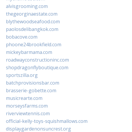
alvisgrooming.com
thegeorginaestate.com
blythewoodseafood.com
paolosdelibangkok.com
bobacove.com
phoone24brookfield.com
mickeybarmama.com
roadwayconstructioninc.com
shopdragonflyboutique.com
sportszilla.org
batchprovisionsbar.com
brasserie-gobette.com
musicrearte.com
morseysfarms.com
riverviewtennis.com
official-kelly-toys-squishmallows.com
displaygardenonsuncrest.org