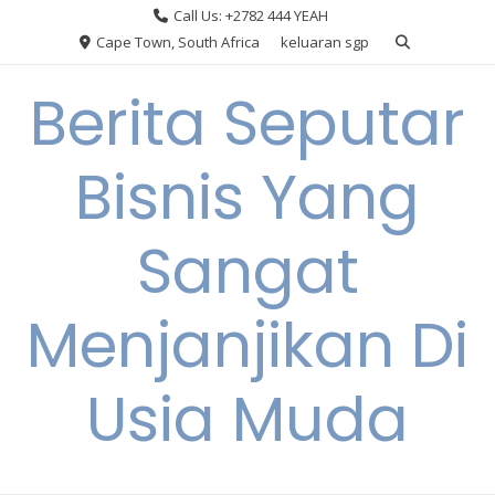
Skip
Call Us: +2782 444 YEAH
to
Cape Town, South Africa
keluaran sgp
content
Berita Seputar
Bisnis Yang
Sangat
Menjanjikan Di
Usia Muda