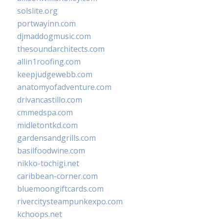
solslite.org
portwayinn.com
djmaddogmusic.com
thesoundarchitects.com
allin1roofing.com
keepjudgewebb.com
anatomyofadventure.com
drivancastillo.com
cmmedspa.com
midletontkd.com
gardensandgrills.com
basilfoodwine.com
nikko-tochigi.net
caribbean-corner.com
bluemoongiftcards.com
rivercitysteampunkexpo.com
kchoops.net