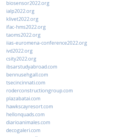
biosensor2022.org
ialp2022.org
klivet2022.org
ifac-hms2022.org
taoms2022.org
iias-euromena-conference2022.org
ivd2022.org
csity2022.org
ibsarstudyabroad.com
bennusehgall.com
tsecincinnati.com
roderconstructiongroup.com
plazabatai.com
hawkscayresort.com
hellonquads.com
diarioanimales.com
decogaleri.com