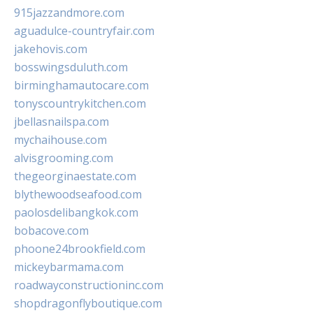
915jazzandmore.com
aguadulce-countryfair.com
jakehovis.com
bosswingsduluth.com
birminghamautocare.com
tonyscountrykitchen.com
jbellasnailspa.com
mychaihouse.com
alvisgrooming.com
thegeorginaestate.com
blythewoodseafood.com
paolosdelibangkok.com
bobacove.com
phoone24brookfield.com
mickeybarmama.com
roadwayconstructioninc.com
shopdragonflyboutique.com