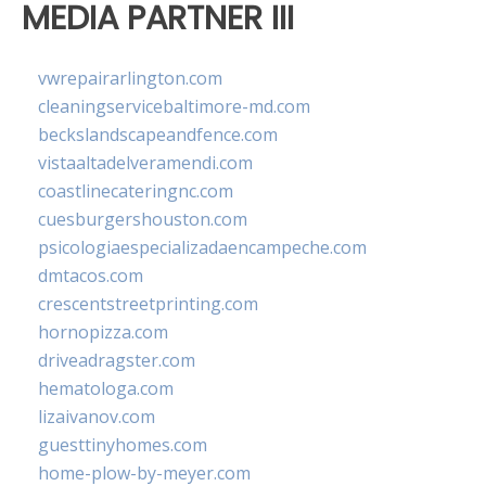
MEDIA PARTNER III
vwrepairarlington.com
cleaningservicebaltimore-md.com
beckslandscapeandfence.com
vistaaltadelveramendi.com
coastlinecateringnc.com
cuesburgershouston.com
psicologiaespecializadaencampeche.com
dmtacos.com
crescentstreetprinting.com
hornopizza.com
driveadragster.com
hematologa.com
lizaivanov.com
guesttinyhomes.com
home-plow-by-meyer.com