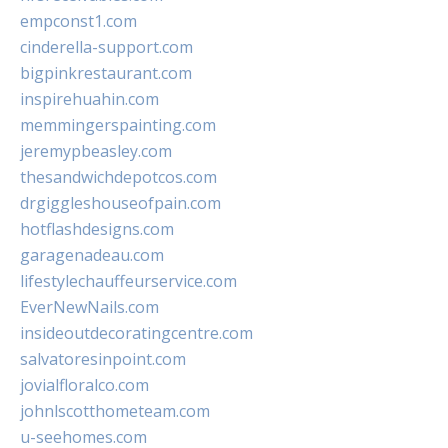
empconst1.com
cinderella-support.com
bigpinkrestaurant.com
inspirehuahin.com
memmingerspainting.com
jeremypbeasley.com
thesandwichdepotcos.com
drgiggleshouseofpain.com
hotflashdesigns.com
garagenadeau.com
lifestylechauffeurservice.com
EverNewNails.com
insideoutdecoratingcentre.com
salvatoresinpoint.com
jovialfloralco.com
johnlscotthometeam.com
u-seehomes.com