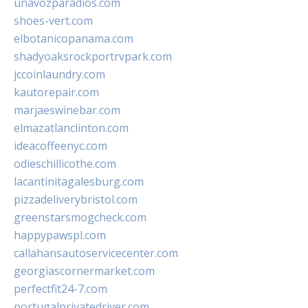
unavozparadios.com
shoes-vert.com
elbotanicopanama.com
shadyoaksrockportrvpark.com
jccoinlaundry.com
kautorepair.com
marjaeswinebar.com
elmazatlanclinton.com
ideacoffeenyc.com
odieschillicothe.com
lacantinitagalesburg.com
pizzadeliverybristol.com
greenstarsmogcheck.com
happypawspl.com
callahansautoservicecenter.com
georgiascornermarket.com
perfectfit24-7.com
portugalprivatedriver.com