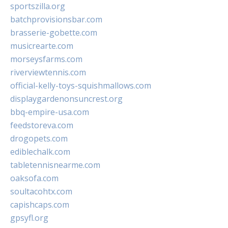
sportszilla.org
batchprovisionsbar.com
brasserie-gobette.com
musicrearte.com
morseysfarms.com
riverviewtennis.com
official-kelly-toys-squishmallows.com
displaygardenonsuncrest.org
bbq-empire-usa.com
feedstoreva.com
drogopets.com
ediblechalk.com
tabletennisnearme.com
oaksofa.com
soultacohtx.com
capishcaps.com
gpsyfl.org