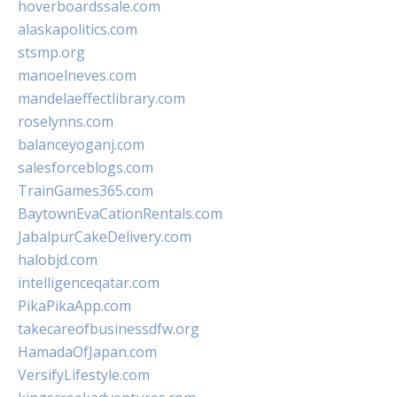
hoverboardssale.com
alaskapolitics.com
stsmp.org
manoelneves.com
mandelaeffectlibrary.com
roselynns.com
balanceyoganj.com
salesforceblogs.com
TrainGames365.com
BaytownEvaCationRentals.com
JabalpurCakeDelivery.com
halobjd.com
intelligenceqatar.com
PikaPikaApp.com
takecareofbusinessdfw.org
HamadaOfJapan.com
VersifyLifestyle.com