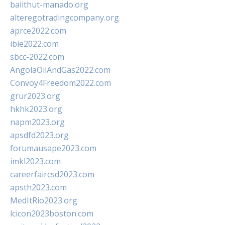
balithut-manado.org
alteregotradingcompany.org
aprce2022.com
ibie2022.com
sbcc-2022.com
AngolaOilAndGas2022.com
Convoy4Freedom2022.com
grur2023.org
hkhk2023.org
napm2023.org
apsdfd2023.org
forumausape2023.com
imkl2023.com
careerfaircsd2023.com
apsth2023.com
MedItRio2023.org
lcicon2023boston.com