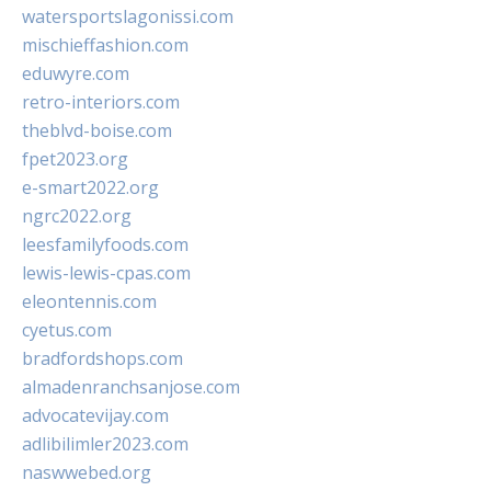
watersportslagonissi.com
mischieffashion.com
eduwyre.com
retro-interiors.com
theblvd-boise.com
fpet2023.org
e-smart2022.org
ngrc2022.org
leesfamilyfoods.com
lewis-lewis-cpas.com
eleontennis.com
cyetus.com
bradfordshops.com
almadenranchsanjose.com
advocatevijay.com
adlibilimler2023.com
naswwebed.org