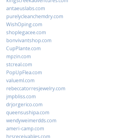
kingscreekadventures.com
antaeuslabs.com
purelycleanchemdry.com
WishOping.com
shoplegacee.com
bonvivantshop.com
CupPlante.com
mpzin.com
stcreal.com
PopUpFlea.com
valueml.com
rebeccatorresjewelry.com
jmpbliss.com
drjorgerico.com
queensushipa.com
wendyweimerdds.com
ameri-camp.com
hrsreceivables.com