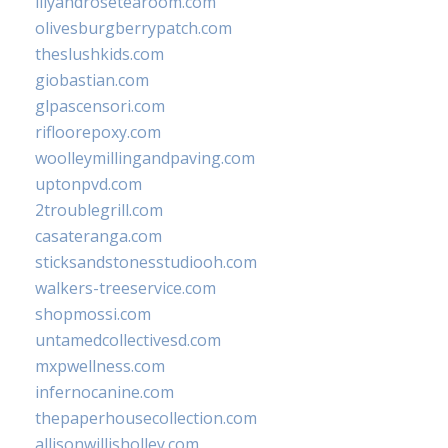
lilyandrosetearoom.com
olivesburgberrypatch.com
theslushkids.com
giobastian.com
glpascensori.com
rifloorepoxy.com
woolleymillingandpaving.com
uptonpvd.com
2troublegrill.com
casateranga.com
sticksandstonesstudiooh.com
walkers-treeservice.com
shopmossi.com
untamedcollectivesd.com
mxpwellness.com
infernocanine.com
thepaperhousecollection.com
allisonwillisholley.com