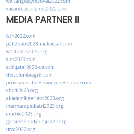
waitangidayfestival2022.com
vacancesscolaires2022.com
MEDIA PARTNER II
isth2022.com
p2b2pabi2023-makassar.com
wocfparis2023.org
sinc2023.com
scdlqatar2022-qa.com
thecolumbiagrill.com
provisionscheeseandwineshoppe.com
khedi2023.org
akademikgeriatri2023.org
marmarapediatri2023.org
emchie2023.org
girisimselradyoloji2022.org
utcd2022.org