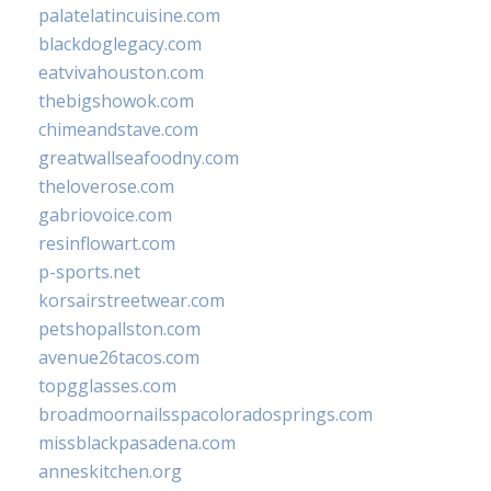
palatelatincuisine.com
blackdoglegacy.com
eatvivahouston.com
thebigshowok.com
chimeandstave.com
greatwallseafoodny.com
theloverose.com
gabriovoice.com
resinflowart.com
p-sports.net
korsairstreetwear.com
petshopallston.com
avenue26tacos.com
topgglasses.com
broadmoornailsspacoloradosprings.com
missblackpasadena.com
anneskitchen.org