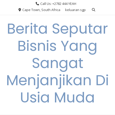
Skip
Call Us: +2782 444 YEAH
to
Cape Town, South Africa
keluaran sgp
content
Berita Seputar
Bisnis Yang
Sangat
Menjanjikan Di
Usia Muda