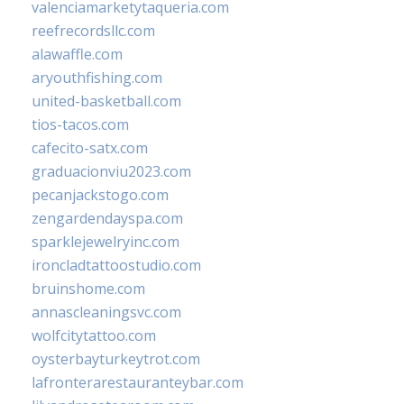
valenciamarketytaqueria.com
reefrecordsllc.com
alawaffle.com
aryouthfishing.com
united-basketball.com
tios-tacos.com
cafecito-satx.com
graduacionviu2023.com
pecanjackstogo.com
zengardendayspa.com
sparklejewelryinc.com
ironcladtattoostudio.com
bruinshome.com
annascleaningsvc.com
wolfcitytattoo.com
oysterbayturkeytrot.com
lafronterarestauranteybar.com