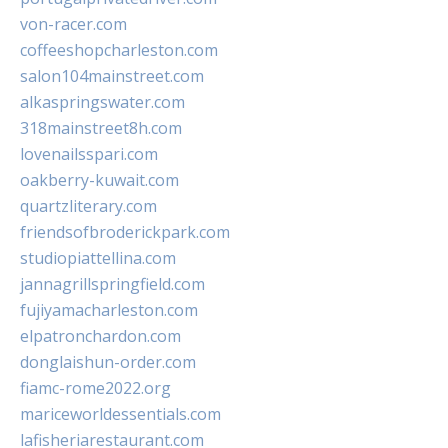
von-racer.com
coffeeshopcharleston.com
salon104mainstreet.com
alkaspringswater.com
318mainstreet8h.com
lovenailsspari.com
oakberry-kuwait.com
quartzliterary.com
friendsofbroderickpark.com
studiopiattellina.com
jannagrillspringfield.com
fujiyamacharleston.com
elpatronchardon.com
donglaishun-order.com
fiamc-rome2022.org
mariceworldessentials.com
lafisheriarestaurant.com