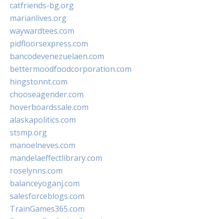
catfriends-bg.org
marianlives.org
waywardtees.com
pidfloorsexpress.com
bancodevenezuelaen.com
bettermoodfoodcorporation.com
hingstonnt.com
chooseagender.com
hoverboardssale.com
alaskapolitics.com
stsmp.org
manoelneves.com
mandelaeffectlibrary.com
roselynns.com
balanceyoganj.com
salesforceblogs.com
TrainGames365.com