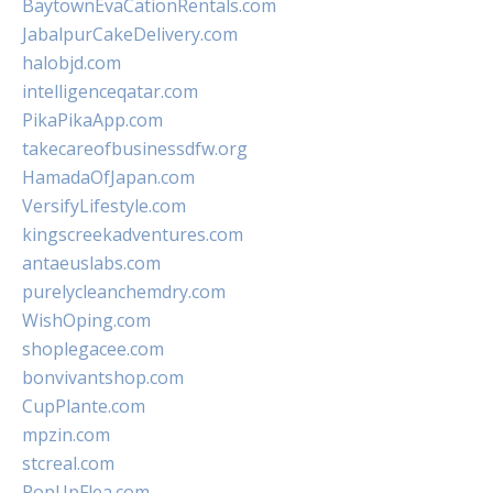
BaytownEvaCationRentals.com
JabalpurCakeDelivery.com
halobjd.com
intelligenceqatar.com
PikaPikaApp.com
takecareofbusinessdfw.org
HamadaOfJapan.com
VersifyLifestyle.com
kingscreekadventures.com
antaeuslabs.com
purelycleanchemdry.com
WishOping.com
shoplegacee.com
bonvivantshop.com
CupPlante.com
mpzin.com
stcreal.com
PopUpFlea.com