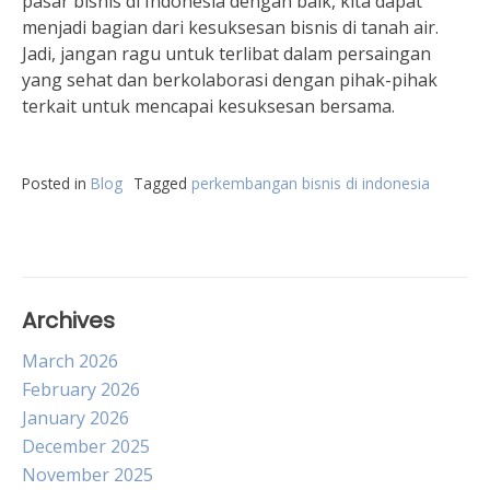
pasar bisnis di Indonesia dengan baik, kita dapat
menjadi bagian dari kesuksesan bisnis di tanah air.
Jadi, jangan ragu untuk terlibat dalam persaingan
yang sehat dan berkolaborasi dengan pihak-pihak
terkait untuk mencapai kesuksesan bersama.
Posted in
Blog
Tagged
perkembangan bisnis di indonesia
Archives
March 2026
February 2026
January 2026
December 2025
November 2025