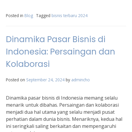
Posted in
Blog
Tagged
bisnis terbaru 2024
Dinamika Pasar Bisnis di
Indonesia: Persaingan dan
Kolaborasi
Posted on
September 24, 2024
by
admincho
Dinamika pasar bisnis di Indonesia memang selalu
menarik untuk dibahas. Persaingan dan kolaborasi
menjadi dua hal utama yang selalu menjadi pusat
perhatian dalam dunia bisnis. Menariknya, kedua hal
ini seringkali saling berkaitan dan mempengaruhi