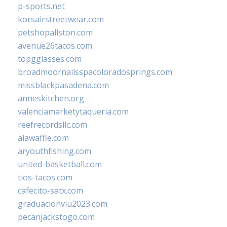
p-sports.net
korsairstreetwear.com
petshopallston.com
avenue26tacos.com
topgglasses.com
broadmoornailsspacoloradosprings.com
missblackpasadena.com
anneskitchen.org
valenciamarketytaqueria.com
reefrecordsllc.com
alawaffle.com
aryouthfishing.com
united-basketball.com
tios-tacos.com
cafecito-satx.com
graduacionviu2023.com
pecanjackstogo.com