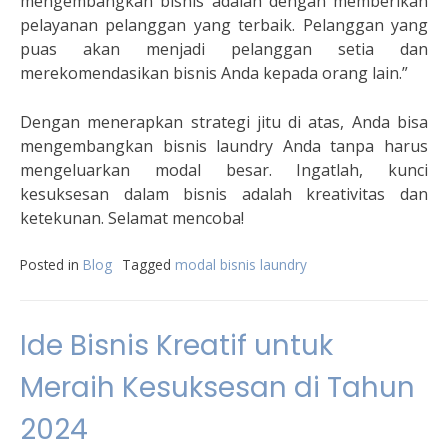
mengembangkan bisnis adalah dengan memberikan
pelayanan pelanggan yang terbaik. Pelanggan yang
puas akan menjadi pelanggan setia dan
merekomendasikan bisnis Anda kepada orang lain.”
Dengan menerapkan strategi jitu di atas, Anda bisa
mengembangkan bisnis laundry Anda tanpa harus
mengeluarkan modal besar. Ingatlah, kunci
kesuksesan dalam bisnis adalah kreativitas dan
ketekunan. Selamat mencoba!
Posted in
Blog
Tagged
modal bisnis laundry
Ide Bisnis Kreatif untuk
Meraih Kesuksesan di Tahun
2024