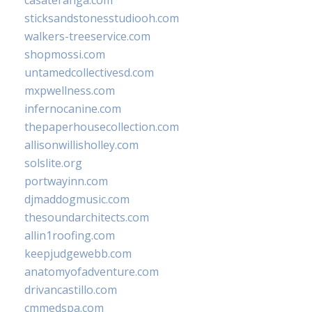
sticksandstonesstudiooh.com
walkers-treeservice.com
shopmossi.com
untamedcollectivesd.com
mxpwellness.com
infernocanine.com
thepaperhousecollection.com
allisonwillisholley.com
solslite.org
portwayinn.com
djmaddogmusic.com
thesoundarchitects.com
allin1roofing.com
keepjudgewebb.com
anatomyofadventure.com
drivancastillo.com
cmmedspa.com