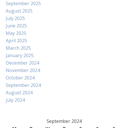
September 2025
August 2025
July 2025
June 2025
May 2025
April 2025
March 2025
January 2025
December 2024
November 2024
October 2024
September 2024
August 2024
July 2024
September 2024