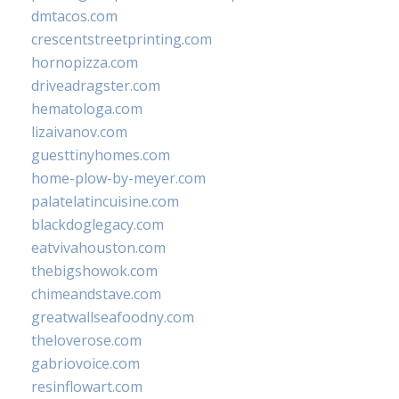
dmtacos.com
crescentstreetprinting.com
hornopizza.com
driveadragster.com
hematologa.com
lizaivanov.com
guesttinyhomes.com
home-plow-by-meyer.com
palatelatincuisine.com
blackdoglegacy.com
eatvivahouston.com
thebigshowok.com
chimeandstave.com
greatwallseafoodny.com
theloverose.com
gabriovoice.com
resinflowart.com