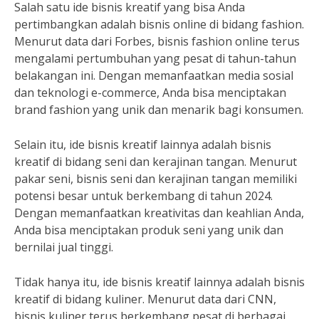
Salah satu ide bisnis kreatif yang bisa Anda
pertimbangkan adalah bisnis online di bidang fashion.
Menurut data dari Forbes, bisnis fashion online terus
mengalami pertumbuhan yang pesat di tahun-tahun
belakangan ini. Dengan memanfaatkan media sosial
dan teknologi e-commerce, Anda bisa menciptakan
brand fashion yang unik dan menarik bagi konsumen.
Selain itu, ide bisnis kreatif lainnya adalah bisnis
kreatif di bidang seni dan kerajinan tangan. Menurut
pakar seni, bisnis seni dan kerajinan tangan memiliki
potensi besar untuk berkembang di tahun 2024.
Dengan memanfaatkan kreativitas dan keahlian Anda,
Anda bisa menciptakan produk seni yang unik dan
bernilai jual tinggi.
Tidak hanya itu, ide bisnis kreatif lainnya adalah bisnis
kreatif di bidang kuliner. Menurut data dari CNN,
bisnis kuliner terus berkembang pesat di berbagai