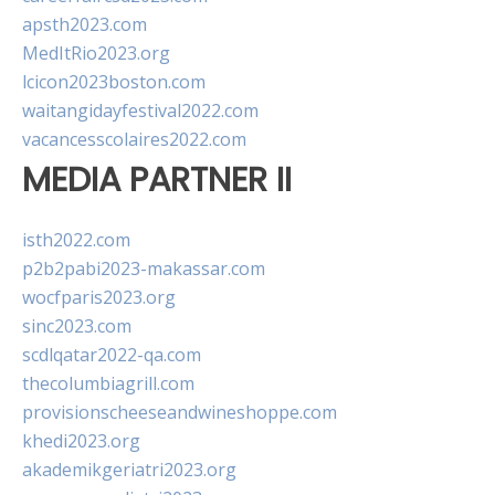
apsth2023.com
MedItRio2023.org
lcicon2023boston.com
waitangidayfestival2022.com
vacancesscolaires2022.com
MEDIA PARTNER II
isth2022.com
p2b2pabi2023-makassar.com
wocfparis2023.org
sinc2023.com
scdlqatar2022-qa.com
thecolumbiagrill.com
provisionscheeseandwineshoppe.com
khedi2023.org
akademikgeriatri2023.org