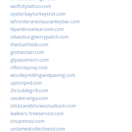
wolfcitytattoo.com
oysterbayturkeytrot.com
lafronterarestauranteybar.com
lilyandrosetearoom.com
olivesburgberrypatch.com
theslushkids.com
giobastian.com
glpascensori.com
rifloorepoxy.com
woolleymillingandpaving.com
uptonpvd.com
2troublegrill.com
casateranga.com
sticksandstonesstudiooh.com
walkers-treeservice.com
shopmossi.com
untamedcollectivesd.com