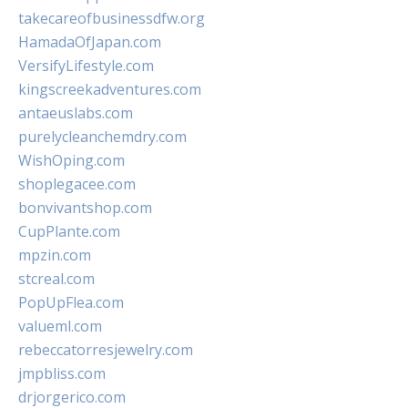
takecareofbusinessdfw.org
HamadaOfJapan.com
VersifyLifestyle.com
kingscreekadventures.com
antaeuslabs.com
purelycleanchemdry.com
WishOping.com
shoplegacee.com
bonvivantshop.com
CupPlante.com
mpzin.com
stcreal.com
PopUpFlea.com
valueml.com
rebeccatorresjewelry.com
jmpbliss.com
drjorgerico.com