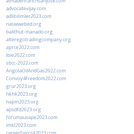
almadenranchsanjose.com
advocatevijay.com
adlibilimler2023.com
naswwebed.org
balithut-manado.org
alteregotradingcompany.org
aprce2022.com
ibie2022.com
sbcc-2022.com
AngolaOilAndGas2022.com
Convoy4Freedom2022.com
grur2023.org
hkhk2023.org
napm2023.org
apsdfd2023.org
forumausape2023.com
imkl2023.com
careerfaircsd2023.com