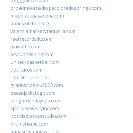
topgglasses.com
broadmoornailsspacoloradosprings.com
missblackpasadena.com
anneskitchen.org
valenciamarketytaqueria.com
reefrecordsllc.com
alawaffle.com
aryouthfishing.com
united-basketball.com
tios-tacos.com
cafecito-satx.com
graduacionviu2023.com
pecanjackstogo.com
zengardendayspa.com
sparklejewelryinc.com
ironcladtattoostudio.com
bruinshome.com
annascleaningsvc.com