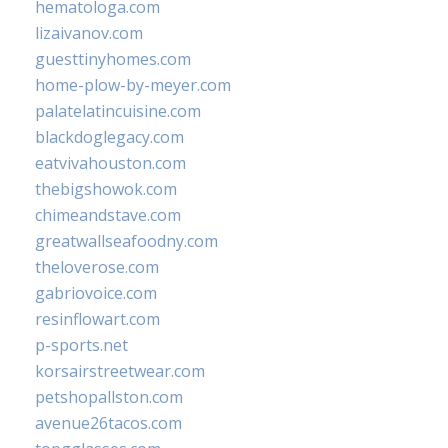
hematologa.com
lizaivanov.com
guesttinyhomes.com
home-plow-by-meyer.com
palatelatincuisine.com
blackdoglegacy.com
eatvivahouston.com
thebigshowok.com
chimeandstave.com
greatwallseafoodny.com
theloverose.com
gabriovoice.com
resinflowart.com
p-sports.net
korsairstreetwear.com
petshopallston.com
avenue26tacos.com