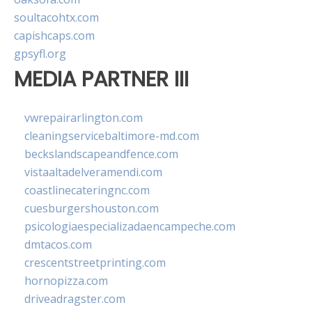
soultacohtx.com
capishcaps.com
gpsyfl.org
MEDIA PARTNER III
vwrepairarlington.com
cleaningservicebaltimore-md.com
beckslandscapeandfence.com
vistaaltadelveramendi.com
coastlinecateringnc.com
cuesburgershouston.com
psicologiaespecializadaencampeche.com
dmtacos.com
crescentstreetprinting.com
hornopizza.com
driveadragster.com