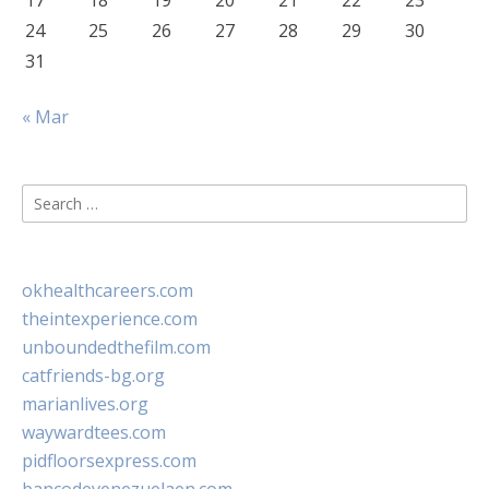
17
18
19
20
21
22
23
24
25
26
27
28
29
30
31
« Mar
Search
for:
okhealthcareers.com
theintexperience.com
unboundedthefilm.com
catfriends-bg.org
marianlives.org
waywardtees.com
pidfloorsexpress.com