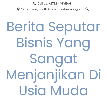
Skip
Call Us: +2782 444 YEAH
to
Cape Town, South Africa
keluaran sgp
content
Berita Seputar
Bisnis Yang
Sangat
Menjanjikan Di
Usia Muda