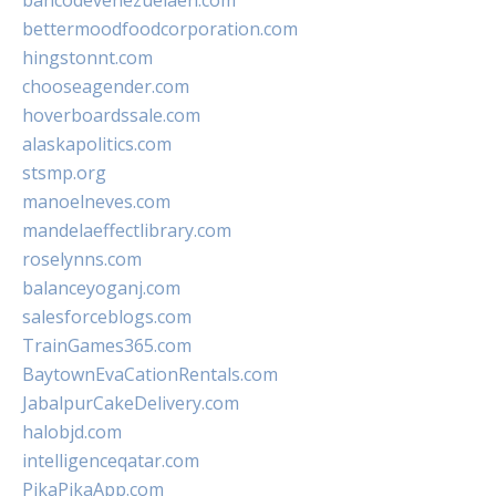
bancodevenezuelaen.com
bettermoodfoodcorporation.com
hingstonnt.com
chooseagender.com
hoverboardssale.com
alaskapolitics.com
stsmp.org
manoelneves.com
mandelaeffectlibrary.com
roselynns.com
balanceyoganj.com
salesforceblogs.com
TrainGames365.com
BaytownEvaCationRentals.com
JabalpurCakeDelivery.com
halobjd.com
intelligenceqatar.com
PikaPikaApp.com