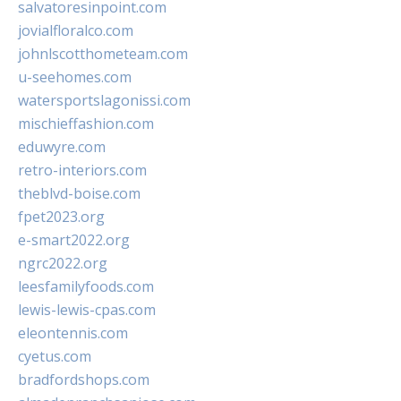
salvatoresinpoint.com
jovialfloralco.com
johnlscotthometeam.com
u-seehomes.com
watersportslagonissi.com
mischieffashion.com
eduwyre.com
retro-interiors.com
theblvd-boise.com
fpet2023.org
e-smart2022.org
ngrc2022.org
leesfamilyfoods.com
lewis-lewis-cpas.com
eleontennis.com
cyetus.com
bradfordshops.com