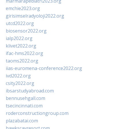
marmarapediatri2023.org
emchie2023.org
girisimselradyoloji2022.org
utcd2022.org
biosensor2022.org
ialp2022.org
klivet2022.org
ifac-hms2022.org
taoms2022.org
iias-euromena-conference2022.org
ivd2022.org
csity2022.org
ibsarstudyabroad.com
bennusehgall.com
tsecincinnati.com
roderconstructiongroup.com
plazabatai.com
hawkscayresort.com