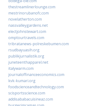
bodega-ole.com
thestreamlinerlounge.com
mestrinorubanofc.com
novelatherton.com
nassvalleygardens.net
electjohnstewart.com
omptourtravels.com
tribratanews-polreskebumen.com
rsudbayuasih.org
publikjurnalistik.org
juneteenthapparel.net
italywarm.com
journaloffinanceeconomics.com
kvk-kumari.org
foodscienceandtechnology.com
scisportsscience.com
addisababacuisineaz.com
burgerimcamas.com