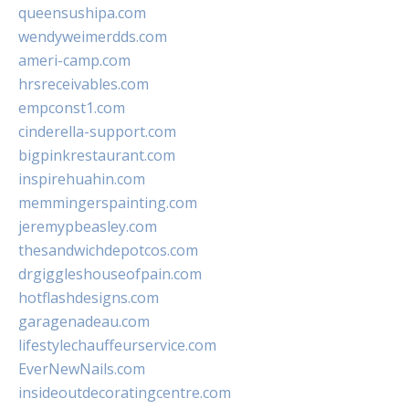
queensushipa.com
wendyweimerdds.com
ameri-camp.com
hrsreceivables.com
empconst1.com
cinderella-support.com
bigpinkrestaurant.com
inspirehuahin.com
memmingerspainting.com
jeremypbeasley.com
thesandwichdepotcos.com
drgiggleshouseofpain.com
hotflashdesigns.com
garagenadeau.com
lifestylechauffeurservice.com
EverNewNails.com
insideoutdecoratingcentre.com