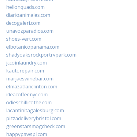
hellonquads.com
diarioanimales.com
decogaleri.com
unavozparadios.com
shoes-vert.com
elbotanicopanama.com
shadyoaksrockportrvpark.com
jccoinlaundry.com
kautorepair.com
marjaeswinebar.com
elmazatlanclinton.com
ideacoffeenyc.com
odieschillicothe.com
lacantinitagalesburg.com
pizzadeliverybristol.com
greenstarsmogcheck.com
happypawspl.com