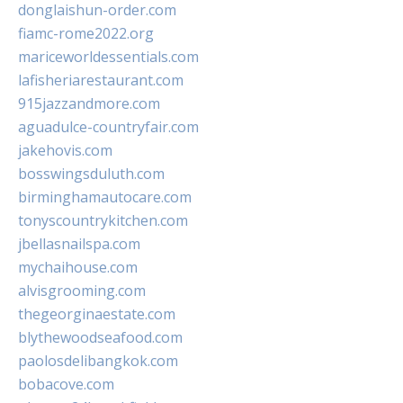
donglaishun-order.com
fiamc-rome2022.org
mariceworldessentials.com
lafisheriarestaurant.com
915jazzandmore.com
aguadulce-countryfair.com
jakehovis.com
bosswingsduluth.com
birminghamautocare.com
tonyscountrykitchen.com
jbellasnailspa.com
mychaihouse.com
alvisgrooming.com
thegeorginaestate.com
blythewoodseafood.com
paolosdelibangkok.com
bobacove.com