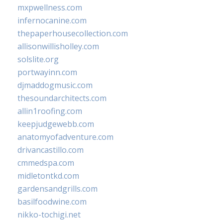
mxpwellness.com
infernocanine.com
thepaperhousecollection.com
allisonwillisholley.com
solslite.org
portwayinn.com
djmaddogmusic.com
thesoundarchitects.com
allin1roofing.com
keepjudgewebb.com
anatomyofadventure.com
drivancastillo.com
cmmedspa.com
midletontkd.com
gardensandgrills.com
basilfoodwine.com
nikko-tochigi.net