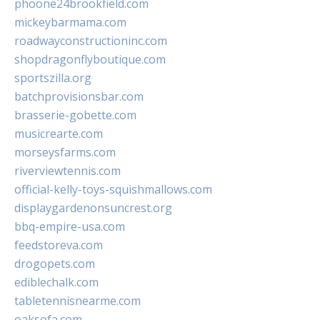
phoone24brookfield.com
mickeybarmama.com
roadwayconstructioninc.com
shopdragonflyboutique.com
sportszilla.org
batchprovisionsbar.com
brasserie-gobette.com
musicrearte.com
morseysfarms.com
riverviewtennis.com
official-kelly-toys-squishmallows.com
displaygardenonsuncrest.org
bbq-empire-usa.com
feedstoreva.com
drogopets.com
ediblechalk.com
tabletennisnearme.com
oaksofa.com