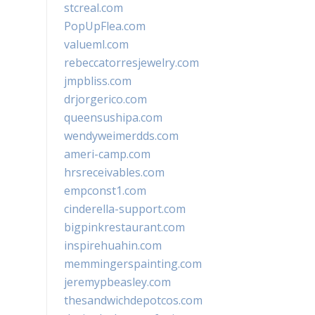
stcreal.com
PopUpFlea.com
valueml.com
rebeccatorresjewelry.com
jmpbliss.com
drjorgerico.com
queensushipa.com
wendyweimerdds.com
ameri-camp.com
hrsreceivables.com
empconst1.com
cinderella-support.com
bigpinkrestaurant.com
inspirehuahin.com
memmingerspainting.com
jeremypbeasley.com
thesandwichdepotcos.com