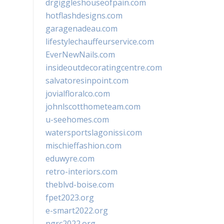
drgiggleshouseofpain.com
hotflashdesigns.com
garagenadeau.com
lifestylechauffeurservice.com
EverNewNails.com
insideoutdecoratingcentre.com
salvatoresinpoint.com
jovialfloralco.com
johnlscotthometeam.com
u-seehomes.com
watersportslagonissi.com
mischieffashion.com
eduwyre.com
retro-interiors.com
theblvd-boise.com
fpet2023.org
e-smart2022.org
ngrc2022.org