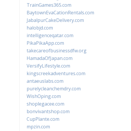
TrainGames365.com
BaytownEvaCationRentals.com
JabalpurCakeDelivery.com
halobjd.com
intelligenceqatar.com
PikaPikaApp.com
takecareofbusinessdfw.org
HamadaOfJapan.com
VersifyLifestyle.com
kingscreekadventures.com
antaeuslabs.com
purelycleanchemdry.com
WishOping.com
shoplegacee.com
bonvivantshop.com
CupPlante.com
mpzin.com