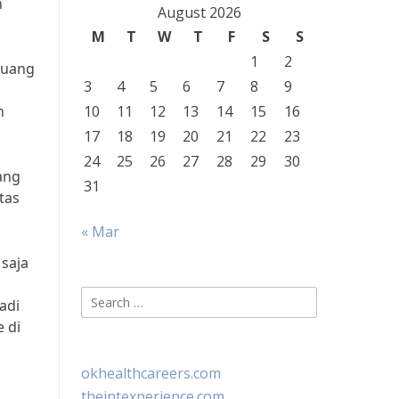
n
August 2026
M
T
W
T
F
S
S
1
2
luang
3
4
5
6
7
8
9
h
10
11
12
13
14
15
16
17
18
19
20
21
22
23
24
25
26
27
28
29
30
ang
31
tas
« Mar
 saja
Search
adi
for:
 di
okhealthcareers.com
theintexperience.com