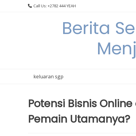
Skip
Call Us: +2782 444 YEAH
to
content
Berita S
Menj
keluaran sgp
Potensi Bisnis Onlin
Pemain Utamanya?