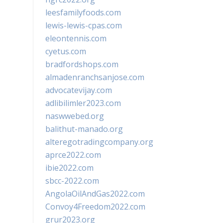
leesfamilyfoods.com
lewis-lewis-cpas.com
eleontennis.com
cyetus.com
bradfordshops.com
almadenranchsanjose.com
advocatevijay.com
adlibilimler2023.com
naswwebed.org
balithut-manado.org
alteregotradingcompany.org
aprce2022.com
ibie2022.com
sbcc-2022.com
AngolaOilAndGas2022.com
Convoy4Freedom2022.com
grur2023.org