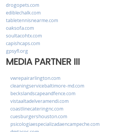
drogopets.com
ediblechalk.com
tabletennisnearme.com
oaksofa.com
soultacohtx.com
capishcaps.com
gpsyfl.org
MEDIA PARTNER III
vwrepairarlington.com
cleaningservicebaltimore-md.com
beckslandscapeandfence.com
vistaaltadelveramendi.com
coastlinecateringnc.com
cuesburgershouston.com
psicologiaespecializadaencampeche.com
dmtacos.com