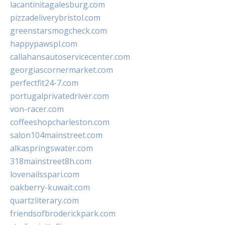
lacantinitagalesburg.com
pizzadeliverybristol.com
greenstarsmogcheck.com
happypawspl.com
callahansautoservicecenter.com
georgiascornermarket.com
perfectfit24-7.com
portugalprivatedriver.com
von-racer.com
coffeeshopcharleston.com
salon104mainstreet.com
alkaspringswater.com
318mainstreet8h.com
lovenailsspari.com
oakberry-kuwait.com
quartzliterary.com
friendsofbroderickpark.com