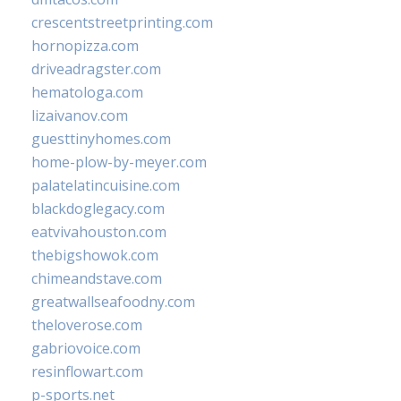
crescentstreetprinting.com
hornopizza.com
driveadragster.com
hematologa.com
lizaivanov.com
guesttinyhomes.com
home-plow-by-meyer.com
palatelatincuisine.com
blackdoglegacy.com
eatvivahouston.com
thebigshowok.com
chimeandstave.com
greatwallseafoodny.com
theloverose.com
gabriovoice.com
resinflowart.com
p-sports.net