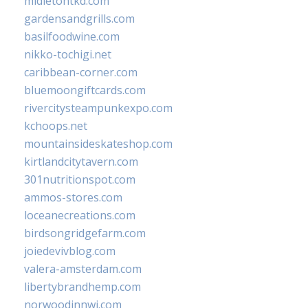
midletontkd.com
gardensandgrills.com
basilfoodwine.com
nikko-tochigi.net
caribbean-corner.com
bluemoongiftcards.com
rivercitysteampunkexpo.com
kchoops.net
mountainsideskateshop.com
kirtlandcitytavern.com
301nutritionspot.com
ammos-stores.com
loceanecreations.com
birdsongridgefarm.com
joiedevivblog.com
valera-amsterdam.com
libertybrandhemp.com
norwoodinnwi.com