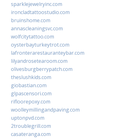
sparklejewelryinc.com
ironcladtattoostudio.com
bruinshome.com
annascleaningsvc.com
wolfcitytattoo.com
oysterbayturkeytrot.com
lafronterarestauranteybar.com
lilyandrosetearoom.com
olivesburgberrypatch.com
theslushkids.com
giobastian.com
glpascensori.com
rifloorepoxy.com
woolleymillingandpaving.com
uptonpvd.com
2troublegrill.com
casateranga.com