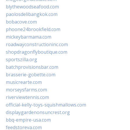
blythewoodseafood.com
paolosdelibangkok.com
bobacove.com
phoone24brookfield.com
mickeybarmama.com
roadwayconstructioninc.com
shopdragonflyboutique.com
sportszilla.org
batchprovisionsbar.com
brasserie-gobette.com
musicrearte.com
morseysfarms.com
riverviewtennis.com
official-kelly-toys-squishmallows.com
displaygardenonsuncrest.org
bbq-empire-usa.com
feedstoreva.com