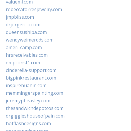
valueml.com
rebeccatorresjewelry.com
jmpbliss.com
drjorgerico.com
queensushipa.com
wendyweimerdds.com
ameri-camp.com
hrsreceivables.com
empconst1.com
cinderella-support.com
bigpinkrestaurant.com
inspirehuahin.com
memmingerspainting.com
jeremypbeasley.com
thesandwichdepotcos.com
drgiggleshouseofpain.com
hotflashdesigns.com