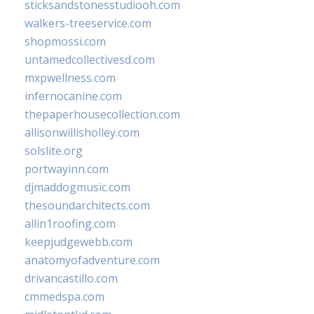
sticksandstonesstudiooh.com
walkers-treeservice.com
shopmossi.com
untamedcollectivesd.com
mxpwellness.com
infernocanine.com
thepaperhousecollection.com
allisonwillisholley.com
solslite.org
portwayinn.com
djmaddogmusic.com
thesoundarchitects.com
allin1roofing.com
keepjudgewebb.com
anatomyofadventure.com
drivancastillo.com
cmmedspa.com