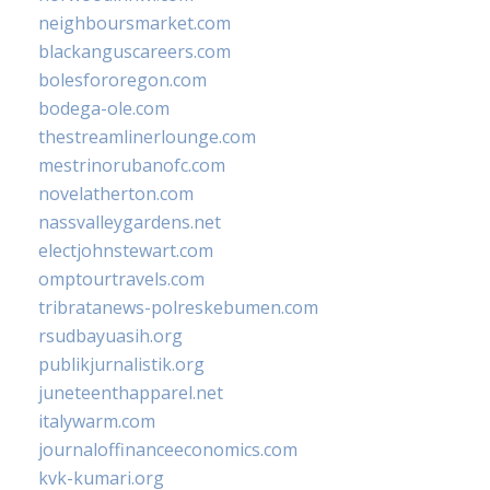
neighboursmarket.com
blackanguscareers.com
bolesfororegon.com
bodega-ole.com
thestreamlinerlounge.com
mestrinorubanofc.com
novelatherton.com
nassvalleygardens.net
electjohnstewart.com
omptourtravels.com
tribratanews-polreskebumen.com
rsudbayuasih.org
publikjurnalistik.org
juneteenthapparel.net
italywarm.com
journaloffinanceeconomics.com
kvk-kumari.org