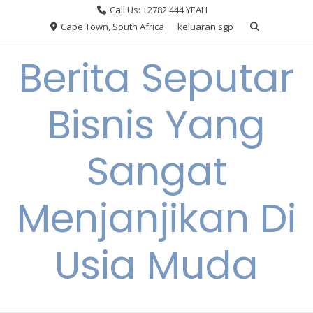
Skip
Call Us: +2782 444 YEAH
to
Cape Town, South Africa
keluaran sgp
content
Berita Seputar
Bisnis Yang
Sangat
Menjanjikan Di
Usia Muda