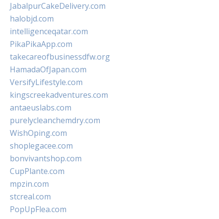
JabalpurCakeDelivery.com
halobjd.com
intelligenceqatar.com
PikaPikaApp.com
takecareofbusinessdfw.org
HamadaOfJapan.com
VersifyLifestyle.com
kingscreekadventures.com
antaeuslabs.com
purelycleanchemdry.com
WishOping.com
shoplegacee.com
bonvivantshop.com
CupPlante.com
mpzin.com
stcreal.com
PopUpFlea.com