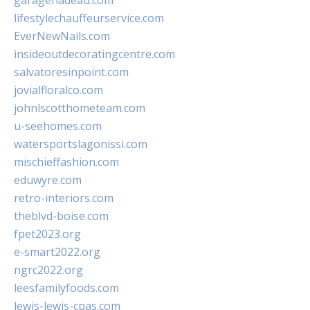
garagenadeau.com
lifestylechauffeurservice.com
EverNewNails.com
insideoutdecoratingcentre.com
salvatoresinpoint.com
jovialfloralco.com
johnlscotthometeam.com
u-seehomes.com
watersportslagonissi.com
mischieffashion.com
eduwyre.com
retro-interiors.com
theblvd-boise.com
fpet2023.org
e-smart2022.org
ngrc2022.org
leesfamilyfoods.com
lewis-lewis-cpas.com