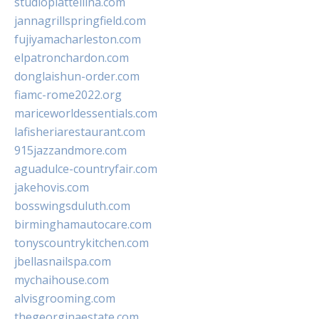
studiopiattellina.com
jannagrillspringfield.com
fujiyamacharleston.com
elpatronchardon.com
donglaishun-order.com
fiamc-rome2022.org
mariceworldessentials.com
lafisheriarestaurant.com
915jazzandmore.com
aguadulce-countryfair.com
jakehovis.com
bosswingsduluth.com
birminghamautocare.com
tonyscountrykitchen.com
jbellasnailspa.com
mychaihouse.com
alvisgrooming.com
thegeorginaestate.com