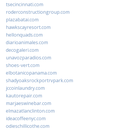
tsecincinnati.com
roderconstructiongroup.com
plazabatai.com
hawkscayresort.com
hellonquads.com
diarioanimales.com
decogaleri.com
unavozparadios.com
shoes-vert.com
elbotanicopanama.com
shadyoaksrockportrvpark.com
jccoinlaundry.com
kautorepair.com
marjaeswinebar.com
elmazatlanclinton.com
ideacoffeenyc.com
odieschillicothe.com