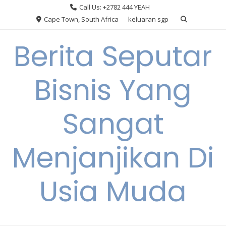
Skip
Call Us: +2782 444 YEAH
to
Cape Town, South Africa
keluaran sgp
content
Berita Seputar
Bisnis Yang
Sangat
Menjanjikan Di
Usia Muda