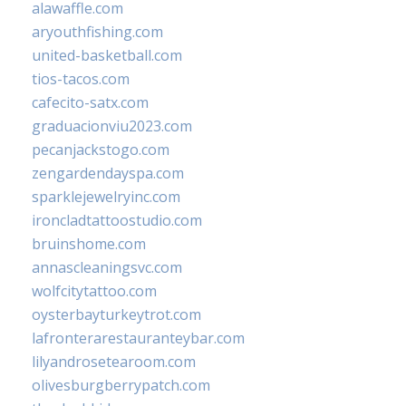
alawaffle.com
aryouthfishing.com
united-basketball.com
tios-tacos.com
cafecito-satx.com
graduacionviu2023.com
pecanjackstogo.com
zengardendayspa.com
sparklejewelryinc.com
ironcladtattoostudio.com
bruinshome.com
annascleaningsvc.com
wolfcitytattoo.com
oysterbayturkeytrot.com
lafronterarestauranteybar.com
lilyandrosetearoom.com
olivesburgberrypatch.com