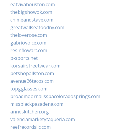
eatvivahouston.com
thebigshowok.com
chimeandstave.com
greatwallseafoodny.com
theloverose.com
gabriovoice.com
resinflowart.com
p-sports.net
korsairstreetwear.com
petshopallston.com
avenue26tacos.com
topgglasses.com
broadmoornailsspacoloradosprings.com
missblackpasadena.com
anneskitchen.org
valenciamarketytaqueria.com
reefrecordsllc.com