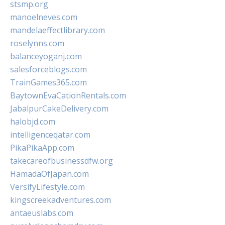
stsmp.org
manoelneves.com
mandelaeffectlibrary.com
roselynns.com
balanceyoganj.com
salesforceblogs.com
TrainGames365.com
BaytownEvaCationRentals.com
JabalpurCakeDelivery.com
halobjd.com
intelligenceqatar.com
PikaPikaApp.com
takecareofbusinessdfw.org
HamadaOfJapan.com
VersifyLifestyle.com
kingscreekadventures.com
antaeuslabs.com