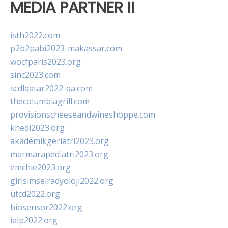
MEDIA PARTNER II
isth2022.com
p2b2pabi2023-makassar.com
wocfparis2023.org
sinc2023.com
scdlqatar2022-qa.com
thecolumbiagrill.com
provisionscheeseandwineshoppe.com
khedi2023.org
akademikgeriatri2023.org
marmarapediatri2023.org
emchie2023.org
girisimselradyoloji2022.org
utcd2022.org
biosensor2022.org
ialp2022.org