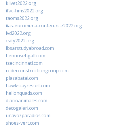
klivet2022.org
ifac-hms2022.org
taoms2022.org
iias-euromena-conference2022.org
ivd2022.org
csity2022.org
ibsarstudyabroad.com
bennusehgall.com
tsecincinnati.com
roderconstructiongroup.com
plazabatai.com
hawkscayresort.com
hellonquads.com
diarioanimales.com
decogaleri.com
unavozparadios.com
shoes-vert.com