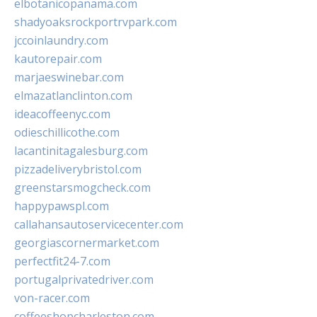
elbotanicopanama.com
shadyoaksrockportrvpark.com
jccoinlaundry.com
kautorepair.com
marjaeswinebar.com
elmazatlanclinton.com
ideacoffeenyc.com
odieschillicothe.com
lacantinitagalesburg.com
pizzadeliverybristol.com
greenstarsmogcheck.com
happypawspl.com
callahansautoservicecenter.com
georgiascornermarket.com
perfectfit24-7.com
portugalprivatedriver.com
von-racer.com
coffeeshopcharleston.com