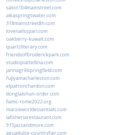
salon104mainstreet.com
alkaspringswater.com
318mainstreet8h.com
lovenailsspari.com
oakberry-kuwait.com
quartzliterary.com
friendsofbroderickpark.com
studiopiattellina.com
jannagrillspringfield.com
fujiyamacharleston.com
elpatronchardon.com
donglaishun-order.com
fiamc-rome2022.org
mariceworldessentials.com
lafisheriarestaurant.com
915jazzandmore.com
aguadulce-countryfair.com