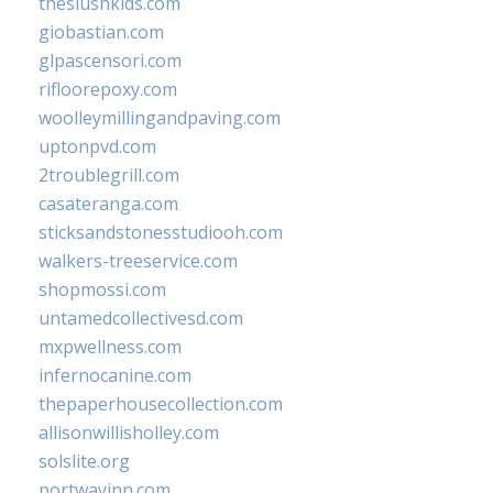
theslushkids.com
giobastian.com
glpascensori.com
rifloorepoxy.com
woolleymillingandpaving.com
uptonpvd.com
2troublegrill.com
casateranga.com
sticksandstonesstudiooh.com
walkers-treeservice.com
shopmossi.com
untamedcollectivesd.com
mxpwellness.com
infernocanine.com
thepaperhousecollection.com
allisonwillisholley.com
solslite.org
portwayinn.com