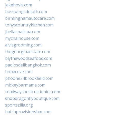
jakehovis.com
bosswingsduluth.com
birminghamautocare.com
tonyscountrykitchen.com
jbellasnailspa.com
mychaihouse.com
alvisgrooming.com
thegeorginaestate.com
blythewoodseafood.com
paolosdelibangkok.com
bobacove.com
phoone24brookfield.com
mickeybarmama.com
roadwayconstructioninc.com
shopdragonflyboutique.com
sportszilla.org
batchprovisionsbar.com