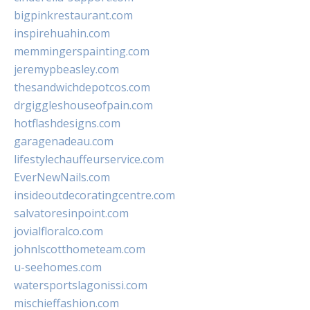
bigpinkrestaurant.com
inspirehuahin.com
memmingerspainting.com
jeremypbeasley.com
thesandwichdepotcos.com
drgiggleshouseofpain.com
hotflashdesigns.com
garagenadeau.com
lifestylechauffeurservice.com
EverNewNails.com
insideoutdecoratingcentre.com
salvatoresinpoint.com
jovialfloralco.com
johnlscotthometeam.com
u-seehomes.com
watersportslagonissi.com
mischieffashion.com