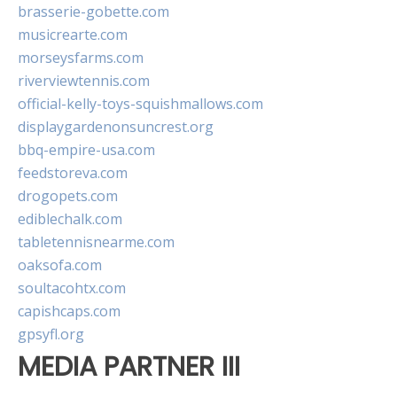
brasserie-gobette.com
musicrearte.com
morseysfarms.com
riverviewtennis.com
official-kelly-toys-squishmallows.com
displaygardenonsuncrest.org
bbq-empire-usa.com
feedstoreva.com
drogopets.com
ediblechalk.com
tabletennisnearme.com
oaksofa.com
soultacohtx.com
capishcaps.com
gpsyfl.org
MEDIA PARTNER III