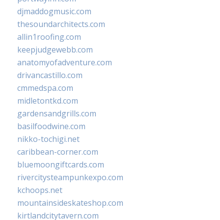
djmaddogmusic.com
thesoundarchitects.com
allin1roofing.com
keepjudgewebb.com
anatomyofadventure.com
drivancastillo.com
cmmedspa.com
midletontkd.com
gardensandgrills.com
basilfoodwine.com
nikko-tochigi.net
caribbean-corner.com
bluemoongiftcards.com
rivercitysteampunkexpo.com
kchoops.net
mountainsideskateshop.com
kirtlandcitytavern.com