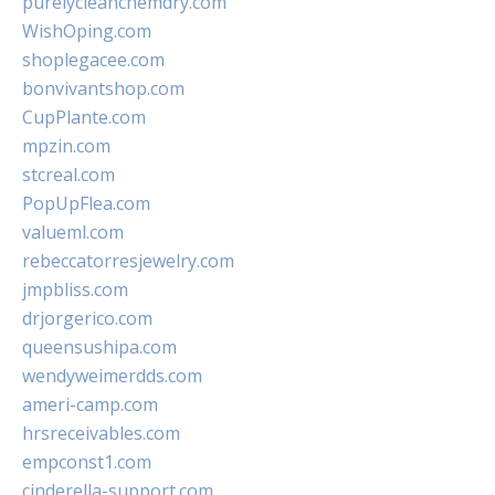
purelycleanchemdry.com
WishOping.com
shoplegacee.com
bonvivantshop.com
CupPlante.com
mpzin.com
stcreal.com
PopUpFlea.com
valueml.com
rebeccatorresjewelry.com
jmpbliss.com
drjorgerico.com
queensushipa.com
wendyweimerdds.com
ameri-camp.com
hrsreceivables.com
empconst1.com
cinderella-support.com