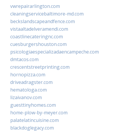
vwrepairarlington.com
cleaningservicebaltimore-md.com
beckslandscapeandfence.com
vistaaltadelveramendi.com
coastlinecateringnc.com
cuesburgershouston.com
psicologiaespecializadaencampeche.com
dmtacos.com
crescentstreetprinting.com
hornopizza.com
driveadragster.com
hematologa.com
lizaivanov.com
guesttinyhomes.com
home-plow-by-meyer.com
palatelatincuisine.com
blackdoglegacy.com