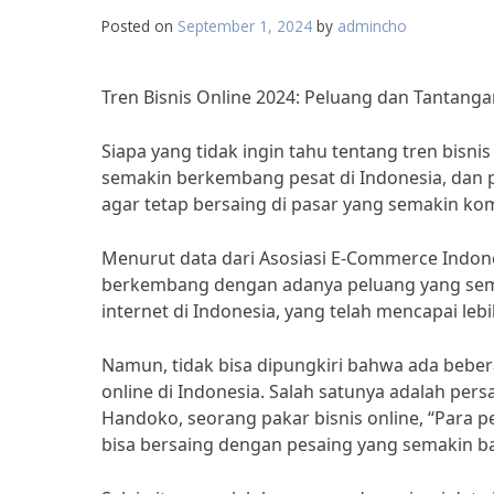
Posted on
September 1, 2024
by
admincho
Tren Bisnis Online 2024: Peluang dan Tantanga
Siapa yang tidak ingin tahu tentang tren bisni
semakin berkembang pesat di Indonesia, dan 
agar tetap bersaing di pasar yang semakin kom
Menurut data dari Asosiasi E-Commerce Indones
berkembang dengan adanya peluang yang semak
internet di Indonesia, yang telah mencapai leb
Namun, tidak bisa dipungkiri bahwa ada beber
online di Indonesia. Salah satunya adalah pers
Handoko, seorang pakar bisnis online, “Para p
bisa bersaing dengan pesaing yang semakin b