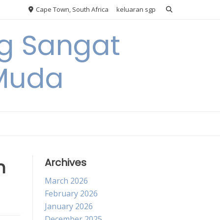
Cape Town, South Africa
keluaran sgp
ng Sangat
 Muda
n
Archives
March 2026
February 2026
January 2026
December 2025