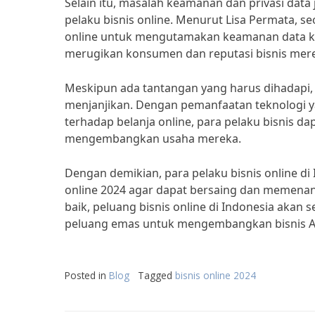
Selain itu, masalah keamanan dan privasi data 
pelaku bisnis online. Menurut Lisa Permata, se
online untuk mengutamakan keamanan data ko
merugikan konsumen dan reputasi bisnis mere
Meskipun ada tantangan yang harus dihadapi, 
menjanjikan. Dengan pemanfaatan teknologi 
terhadap belanja online, para pelaku bisnis d
mengembangkan usaha mereka.
Dengan demikian, para pelaku bisnis online d
online 2024 agar dapat bersaing dan memenan
baik, peluang bisnis online di Indonesia akan s
peluang emas untuk mengembangkan bisnis A
Posted in
Blog
Tagged
bisnis online 2024