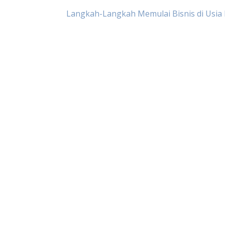
Langkah-Langkah Memulai Bisnis di Usia