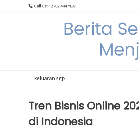
Skip
Call Us: +2782 444 YEAH
to
content
Berita S
Menj
keluaran sgp
Tren Bisnis Online 2
di Indonesia