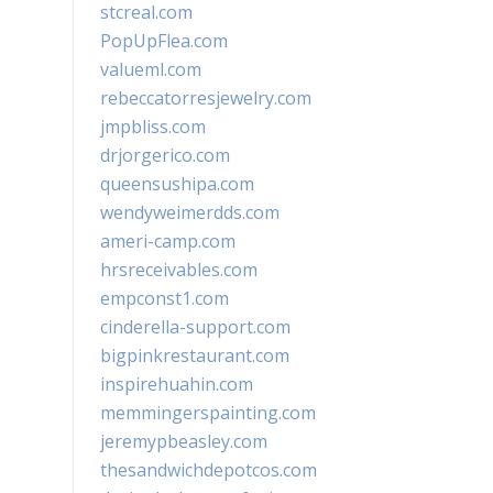
stcreal.com
PopUpFlea.com
valueml.com
rebeccatorresjewelry.com
jmpbliss.com
drjorgerico.com
queensushipa.com
wendyweimerdds.com
ameri-camp.com
hrsreceivables.com
empconst1.com
cinderella-support.com
bigpinkrestaurant.com
inspirehuahin.com
memmingerspainting.com
jeremypbeasley.com
thesandwichdepotcos.com