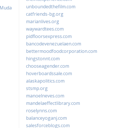
unboundedthefilm.com
 Muda
catfriends-bg.org
marianlives.org
waywardtees.com
pidfloorsexpress.com
bancodevenezuelaen.com
bettermoodfoodcorporation.com
hingstonnt.com
chooseagender.com
hoverboardssale.com
alaskapolitics.com
stsmp.org
manoelneves.com
mandelaeffectlibrary.com
roselynns.com
balanceyoganj.com
salesforceblogs.com