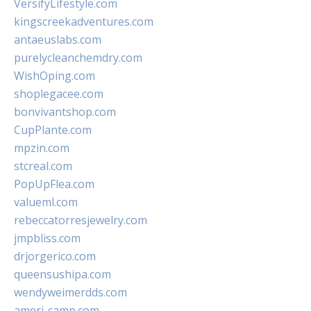
VersifyLifestyle.com
kingscreekadventures.com
antaeuslabs.com
purelycleanchemdry.com
WishOping.com
shoplegacee.com
bonvivantshop.com
CupPlante.com
mpzin.com
stcreal.com
PopUpFlea.com
valueml.com
rebeccatorresjewelry.com
jmpbliss.com
drjorgerico.com
queensushipa.com
wendyweimerdds.com
ameri-camp.com