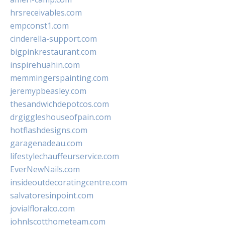
hrsreceivables.com
empconst1.com
cinderella-support.com
bigpinkrestaurant.com
inspirehuahin.com
memmingerspainting.com
jeremypbeasley.com
thesandwichdepotcos.com
drgiggleshouseofpain.com
hotflashdesigns.com
garagenadeau.com
lifestylechauffeurservice.com
EverNewNails.com
insideoutdecoratingcentre.com
salvatoresinpoint.com
jovialfloralco.com
johnlscotthometeam.com