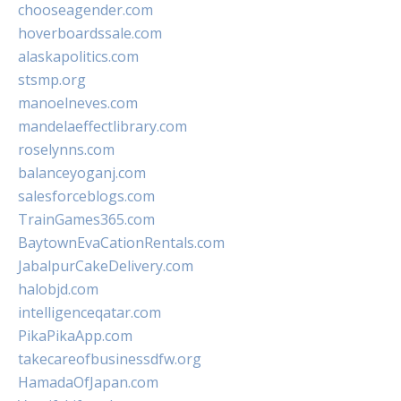
chooseagender.com
hoverboardssale.com
alaskapolitics.com
stsmp.org
manoelneves.com
mandelaeffectlibrary.com
roselynns.com
balanceyoganj.com
salesforceblogs.com
TrainGames365.com
BaytownEvaCationRentals.com
JabalpurCakeDelivery.com
halobjd.com
intelligenceqatar.com
PikaPikaApp.com
takecareofbusinessdfw.org
HamadaOfJapan.com