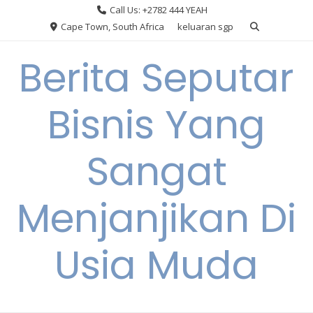
Skip
Call Us: +2782 444 YEAH
to
Cape Town, South Africa
keluaran sgp
content
Berita Seputar
Bisnis Yang
Sangat
Menjanjikan Di
Usia Muda