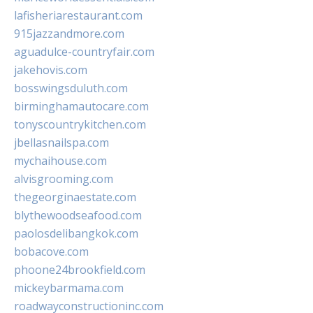
lafisheriarestaurant.com
915jazzandmore.com
aguadulce-countryfair.com
jakehovis.com
bosswingsduluth.com
birminghamautocare.com
tonyscountrykitchen.com
jbellasnailspa.com
mychaihouse.com
alvisgrooming.com
thegeorginaestate.com
blythewoodseafood.com
paolosdelibangkok.com
bobacove.com
phoone24brookfield.com
mickeybarmama.com
roadwayconstructioninc.com