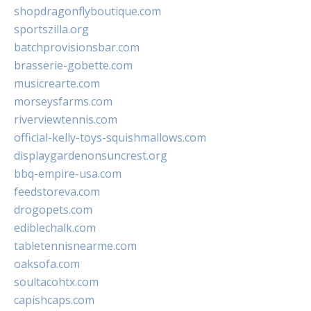
shopdragonflyboutique.com
sportszilla.org
batchprovisionsbar.com
brasserie-gobette.com
musicrearte.com
morseysfarms.com
riverviewtennis.com
official-kelly-toys-squishmallows.com
displaygardenonsuncrest.org
bbq-empire-usa.com
feedstoreva.com
drogopets.com
ediblechalk.com
tabletennisnearme.com
oaksofa.com
soultacohtx.com
capishcaps.com