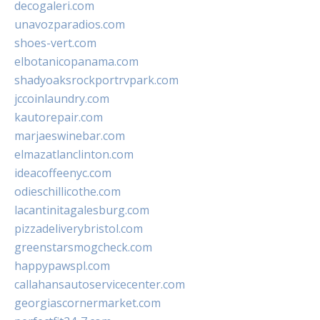
decogaleri.com
unavozparadios.com
shoes-vert.com
elbotanicopanama.com
shadyoaksrockportrvpark.com
jccoinlaundry.com
kautorepair.com
marjaeswinebar.com
elmazatlanclinton.com
ideacoffeenyc.com
odieschillicothe.com
lacantinitagalesburg.com
pizzadeliverybristol.com
greenstarsmogcheck.com
happypawspl.com
callahansautoservicecenter.com
georgiascornermarket.com