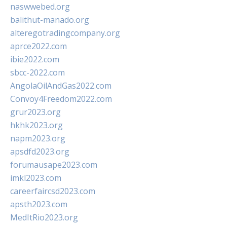
naswwebed.org
balithut-manado.org
alteregotradingcompany.org
aprce2022.com
ibie2022.com
sbcc-2022.com
AngolaOilAndGas2022.com
Convoy4Freedom2022.com
grur2023.org
hkhk2023.org
napm2023.org
apsdfd2023.org
forumausape2023.com
imkl2023.com
careerfaircsd2023.com
apsth2023.com
MedItRio2023.org