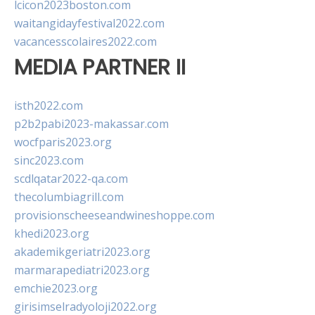
lcicon2023boston.com
waitangidayfestival2022.com
vacancesscolaires2022.com
MEDIA PARTNER II
isth2022.com
p2b2pabi2023-makassar.com
wocfparis2023.org
sinc2023.com
scdlqatar2022-qa.com
thecolumbiagrill.com
provisionscheeseandwineshoppe.com
khedi2023.org
akademikgeriatri2023.org
marmarapediatri2023.org
emchie2023.org
girisimselradyoloji2022.org