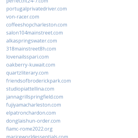
perfectfit24-7.com
portugalprivatedriver.com
von-racer.com
coffeeshopcharleston.com
salon104mainstreet.com
alkaspringswater.com
318mainstreet8h.com
lovenailsspari.com
oakberry-kuwait.com
quartzliterary.com
friendsofbroderickpark.com
studiopiattellina.com
jannagrillspringfield.com
fujiyamacharleston.com
elpatronchardon.com
donglaishun-order.com
fiamc-rome2022.org
mariceworldessentials.com