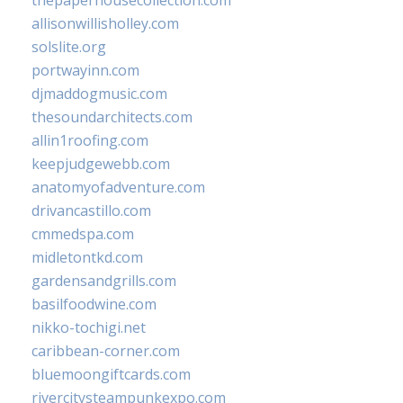
allisonwillisholley.com
solslite.org
portwayinn.com
djmaddogmusic.com
thesoundarchitects.com
allin1roofing.com
keepjudgewebb.com
anatomyofadventure.com
drivancastillo.com
cmmedspa.com
midletontkd.com
gardensandgrills.com
basilfoodwine.com
nikko-tochigi.net
caribbean-corner.com
bluemoongiftcards.com
rivercitysteampunkexpo.com