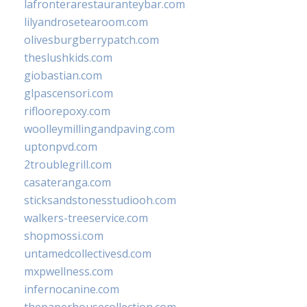
lafronterarestauranteybar.com
lilyandrosetearoom.com
olivesburgberrypatch.com
theslushkids.com
giobastian.com
glpascensori.com
rifloorepoxy.com
woolleymillingandpaving.com
uptonpvd.com
2troublegrill.com
casateranga.com
sticksandstonesstudiooh.com
walkers-treeservice.com
shopmossi.com
untamedcollectivesd.com
mxpwellness.com
infernocanine.com
thepaperhousecollection.com