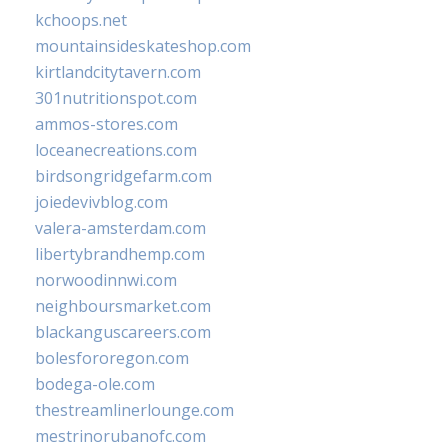
kchoops.net
mountainsideskateshop.com
kirtlandcitytavern.com
301nutritionspot.com
ammos-stores.com
loceanecreations.com
birdsongridgefarm.com
joiedevivblog.com
valera-amsterdam.com
libertybrandhemp.com
norwoodinnwi.com
neighboursmarket.com
blackanguscareers.com
bolesfororegon.com
bodega-ole.com
thestreamlinerlounge.com
mestrinorubanofc.com