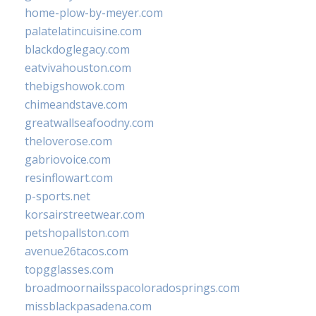
home-plow-by-meyer.com
palatelatincuisine.com
blackdoglegacy.com
eatvivahouston.com
thebigshowok.com
chimeandstave.com
greatwallseafoodny.com
theloverose.com
gabriovoice.com
resinflowart.com
p-sports.net
korsairstreetwear.com
petshopallston.com
avenue26tacos.com
topgglasses.com
broadmoornailsspacoloradosprings.com
missblackpasadena.com