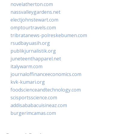
novelatherton.com
nassvalleygardens.net
electjohnstewart.com
omptourtravels.com
tribratanews-polreskebumen.com
rsudbayuasih.org
publikjurnalistik.org
juneteenthapparel.net
italywarm.com
journaloffinanceeconomics.com
kvk-kumari.org
foodscienceandtechnology.com
scisportsscience.com
addisababacuisineaz.com
burgerimcamas.com