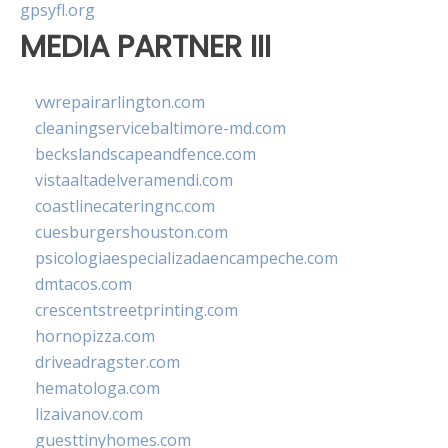
gpsyfl.org
MEDIA PARTNER III
vwrepairarlington.com
cleaningservicebaltimore-md.com
beckslandscapeandfence.com
vistaaltadelveramendi.com
coastlinecateringnc.com
cuesburgershouston.com
psicologiaespecializadaencampeche.com
dmtacos.com
crescentstreetprinting.com
hornopizza.com
driveadragster.com
hematologa.com
lizaivanov.com
guesttinyhomes.com