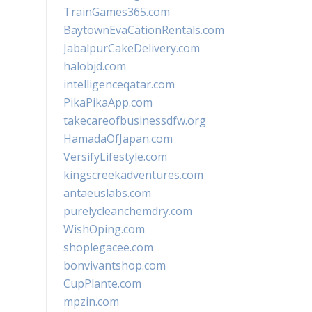
TrainGames365.com
BaytownEvaCationRentals.com
JabalpurCakeDelivery.com
halobjd.com
intelligenceqatar.com
PikaPikaApp.com
takecareofbusinessdfw.org
HamadaOfJapan.com
VersifyLifestyle.com
kingscreekadventures.com
antaeuslabs.com
purelycleanchemdry.com
WishOping.com
shoplegacee.com
bonvivantshop.com
CupPlante.com
mpzin.com