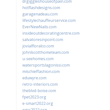
drgiggleshouseofpain.com
hotflashdesigns.com
garagenadeau.com
lifestylechauffeurservice.com
EverNewNails.com
insideoutdecoratingcentre.com
salvatoresinpoint.com
jovialfloralco.com
johnlscotthometeam.com
u-seehomes.com
watersportslagonissi.com
mischieffashion.com
eduwyre.com
retro-interiors.com
theblvd-boise.com
fpet2023.org
e-smart2022.org
ngrc2022.org