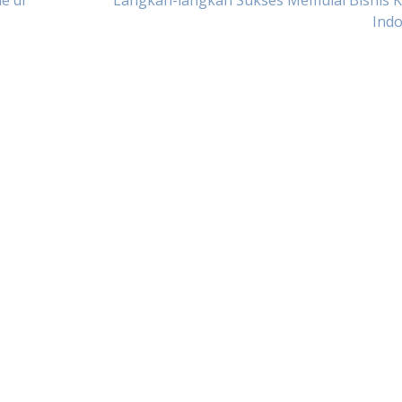
e di
Langkah-langkah Sukses Memulai Bisnis Ke
Indo