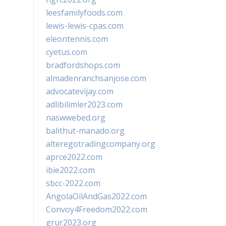
leesfamilyfoods.com
lewis-lewis-cpas.com
eleontennis.com
cyetus.com
bradfordshops.com
almadenranchsanjose.com
advocatevijay.com
adlibilimler2023.com
naswwebed.org
balithut-manado.org
alteregotradingcompany.org
aprce2022.com
ibie2022.com
sbcc-2022.com
AngolaOilAndGas2022.com
Convoy4Freedom2022.com
grur2023.org