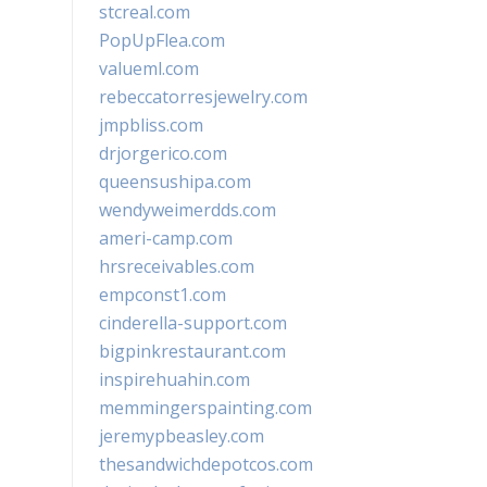
stcreal.com
PopUpFlea.com
valueml.com
rebeccatorresjewelry.com
jmpbliss.com
drjorgerico.com
queensushipa.com
wendyweimerdds.com
ameri-camp.com
hrsreceivables.com
empconst1.com
cinderella-support.com
bigpinkrestaurant.com
inspirehuahin.com
memmingerspainting.com
jeremypbeasley.com
thesandwichdepotcos.com