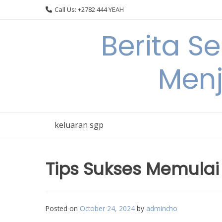
Skip
Call Us: +2782 444 YEAH
to
content
Berita S
Menj
keluaran sgp
Tips Sukses Memulai 
Posted on
October 24, 2024
by
admincho