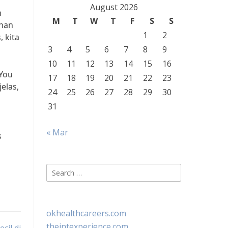
August 2026
n
M
T
W
T
F
S
S
than
1
2
 kita
3
4
5
6
7
8
9
10
11
12
13
14
15
16
“You
17
18
19
20
21
22
23
elas,
24
25
26
27
28
29
30
31
« Mar
s
Search
for:
okhealthcareers.com
theintexperience.com