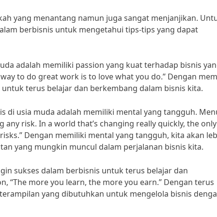
gkah yang menantang namun juga sangat menjanjikan. Untuk
alam berbisnis untuk mengetahui tips-tips yang dapat
 muda adalah memiliki passion yang kuat terhadap bisnis ya
 way to do great work is to love what you do.” Dengan memi
si untuk terus belajar dan berkembang dalam bisnis kita.
nis di usia muda adalah memiliki mental yang tangguh. Men
 any risk. In a world that’s changing really quickly, the only
ng risks.” Dengan memiliki mental yang tangguh, kita akan le
an yang mungkin muncul dalam perjalanan bisnis kita.
gin sukses dalam berbisnis untuk terus belajar dan
, “The more you learn, the more you earn.” Dengan terus
keterampilan yang dibutuhkan untuk mengelola bisnis deng