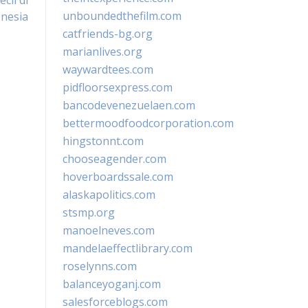
cil di
unboundedthefilm.com
nesia
catfriends-bg.org
marianlives.org
waywardtees.com
pidfloorsexpress.com
bancodevenezuelaen.com
bettermoodfoodcorporation.com
hingstonnt.com
chooseagender.com
hoverboardssale.com
alaskapolitics.com
stsmp.org
manoelneves.com
mandelaeffectlibrary.com
roselynns.com
balanceyoganj.com
salesforceblogs.com