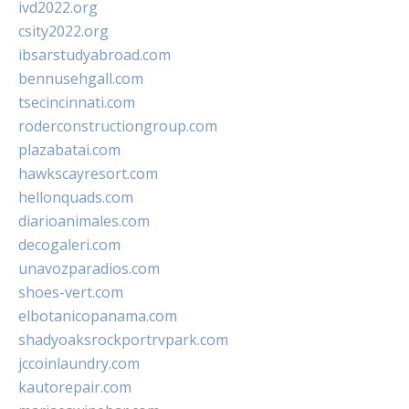
ivd2022.org
csity2022.org
ibsarstudyabroad.com
bennusehgall.com
tsecincinnati.com
roderconstructiongroup.com
plazabatai.com
hawkscayresort.com
hellonquads.com
diarioanimales.com
decogaleri.com
unavozparadios.com
shoes-vert.com
elbotanicopanama.com
shadyoaksrockportrvpark.com
jccoinlaundry.com
kautorepair.com