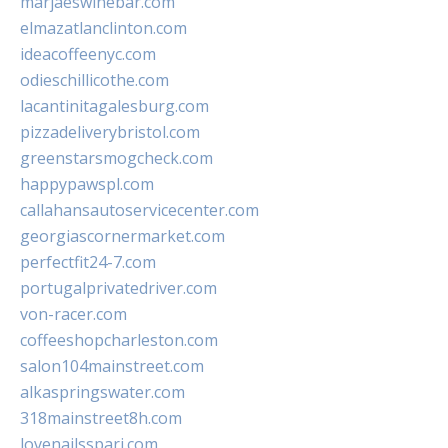
marjaeswinebar.com
elmazatlanclinton.com
ideacoffeenyc.com
odieschillicothe.com
lacantinitagalesburg.com
pizzadeliverybristol.com
greenstarsmogcheck.com
happypawspl.com
callahansautoservicecenter.com
georgiascornermarket.com
perfectfit24-7.com
portugalprivatedriver.com
von-racer.com
coffeeshopcharleston.com
salon104mainstreet.com
alkaspringswater.com
318mainstreet8h.com
lovenailsspari.com