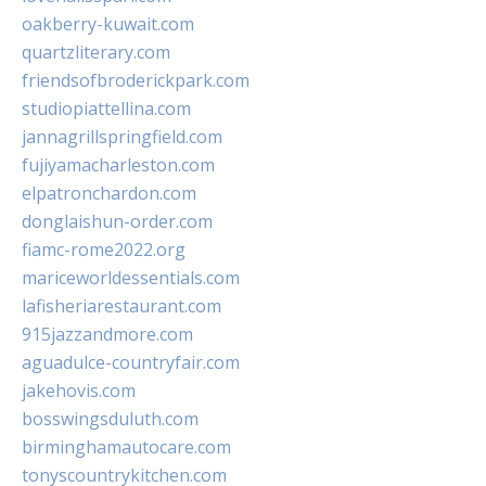
oakberry-kuwait.com
quartzliterary.com
friendsofbroderickpark.com
studiopiattellina.com
jannagrillspringfield.com
fujiyamacharleston.com
elpatronchardon.com
donglaishun-order.com
fiamc-rome2022.org
mariceworldessentials.com
lafisheriarestaurant.com
915jazzandmore.com
aguadulce-countryfair.com
jakehovis.com
bosswingsduluth.com
birminghamautocare.com
tonyscountrykitchen.com