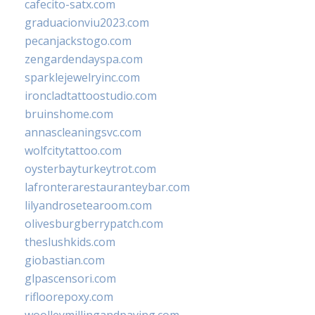
cafecito-satx.com
graduacionviu2023.com
pecanjackstogo.com
zengardendayspa.com
sparklejewelryinc.com
ironcladtattoostudio.com
bruinshome.com
annascleaningsvc.com
wolfcitytattoo.com
oysterbayturkeytrot.com
lafronterarestauranteybar.com
lilyandrosetearoom.com
olivesburgberrypatch.com
theslushkids.com
giobastian.com
glpascensori.com
rifloorepoxy.com
woolleymillingandpaving.com