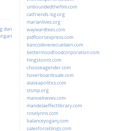
unboundedthefilm.com
catfriends-bg.org
marianlives.org
ng dan
waywardtees.com
angan
pidfloorsexpress.com
bancodevenezuelaen.com
bettermoodfoodcorporation.com
hingstonnt.com
chooseagender.com
hoverboardssale.com
alaskapolitics.com
stsmp.org
manoelneves.com
mandelaeffectlibrary.com
roselynns.com
balanceyoganj.com
salesforceblogs.com