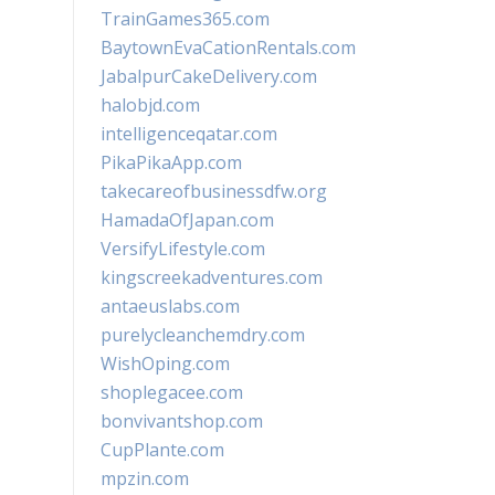
TrainGames365.com
BaytownEvaCationRentals.com
JabalpurCakeDelivery.com
halobjd.com
intelligenceqatar.com
PikaPikaApp.com
takecareofbusinessdfw.org
HamadaOfJapan.com
VersifyLifestyle.com
kingscreekadventures.com
antaeuslabs.com
purelycleanchemdry.com
WishOping.com
shoplegacee.com
bonvivantshop.com
CupPlante.com
mpzin.com