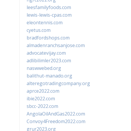
leesfamilyfoods.com
lewis-lewis-cpas.com
eleontennis.com
cyetus.com
bradfordshops.com
almadenranchsanjose.com
advocatevijay.com
adlibilimler2023.com
naswwebed.org
balithut-manado.org
alteregotradingcompany.org
aprce2022.com
ibie2022.com
sbcc-2022.com
AngolaOilAndGas2022.com
Convoy4Freedom2022.com
grur2023.org