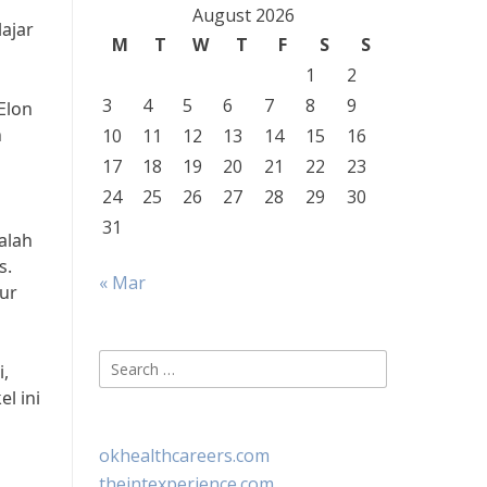
August 2026
ajar
M
T
W
T
F
S
S
1
2
3
4
5
6
7
8
9
Elon
h
10
11
12
13
14
15
16
17
18
19
20
21
22
23
24
25
26
27
28
29
30
31
alah
s.
« Mar
jur
Search
i,
for:
l ini
okhealthcareers.com
theintexperience.com