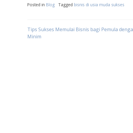
Posted in
Blog
Tagged
bisnis di usia muda sukses
Post
Tips Sukses Memulai Bisnis bagi Pemula deng
Minim
navigation