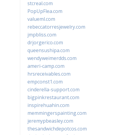
stcreal.com
PopUpFlea.com
valueml.com
rebeccatorresjewelry.com
jmpbliss.com
drjorgerico.com
queensushipa.com
wendyweimerdds.com
ameri-camp.com
hrsreceivables.com
empconst1.com
cinderella-support.com
bigpinkrestaurant.com
inspirehuahin.com
memmingerspainting.com
jeremypbeasley.com
thesandwichdepotcos.com