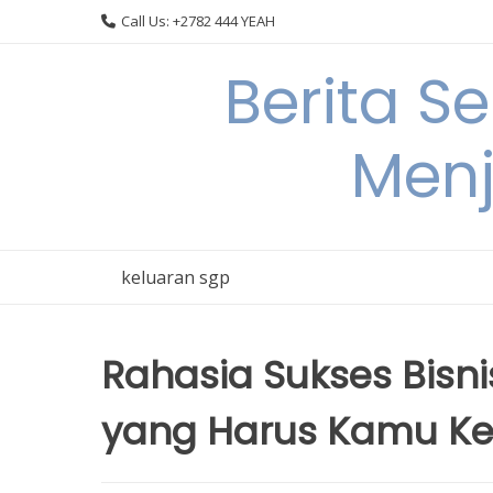
Skip
Call Us: +2782 444 YEAH
to
content
Berita S
Menj
keluaran sgp
Rahasia Sukses Bisnis
yang Harus Kamu Ke