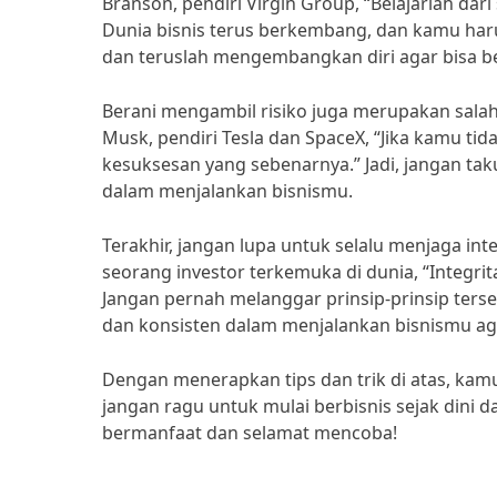
Branson, pendiri Virgin Group, “Belajarlah da
Dunia bisnis terus berkembang, dan kamu harus
dan teruslah mengembangkan diri agar bisa ber
Berani mengambil risiko juga merupakan salah
Musk, pendiri Tesla dan SpaceX, “Jika kamu ti
kesuksesan yang sebenarnya.” Jadi, jangan ta
dalam menjalankan bisnismu.
Terakhir, jangan lupa untuk selalu menjaga int
seorang investor terkemuka di dunia, “Integri
Jangan pernah melanggar prinsip-prinsip terseb
dan konsisten dalam menjalankan bisnismu ag
Dengan menerapkan tips dan trik di atas, kamu
jangan ragu untuk mulai berbisnis sejak dini 
bermanfaat dan selamat mencoba!