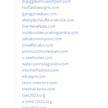
drgiggleshouseofpain.com
hotflashdesigns.com
garagenadeau.com
lifestylechauffeurservice.com
EverNewNails.com
insideoutdecoratingcentre.com
salvatoresinpoint.com
jovialfloralco.com
johnlscotthometeam.com
u-seehomes.com
watersportslagonissi.com
mischieffashion.com
eduwyre.com
retro-interiors.com
theblvd-boise.com
fpet2023.org
e-smart2022.org
ngrc2022.org