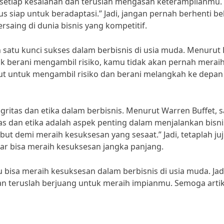
ri setiap kesalahan dan teruslah mengasah keterampilanmu.
 siap untuk beradaptasi.” Jadi, jangan pernah berhenti bel
saing di dunia bisnis yang kompetitif.
 satu kunci sukses dalam berbisnis di usia muda. Menurut 
dak berani mengambil risiko, kamu tidak akan pernah merai
kut untuk mengambil risiko dan berani melangkah ke depan
egritas dan etika dalam berbisnis. Menurut Warren Buffet, s
tas dan etika adalah aspek penting dalam menjalankan bisni
ut demi meraih kesuksesan yang sesaat.” Jadi, tetaplah ju
ar bisa meraih kesuksesan jangka panjang.
 bisa meraih kesuksesan dalam berbisnis di usia muda. Jad
dan teruslah berjuang untuk meraih impianmu. Semoga artike