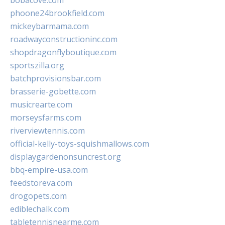
bobacove.com
phoone24brookfield.com
mickeybarmama.com
roadwayconstructioninc.com
shopdragonflyboutique.com
sportszilla.org
batchprovisionsbar.com
brasserie-gobette.com
musicrearte.com
morseysfarms.com
riverviewtennis.com
official-kelly-toys-squishmallows.com
displaygardenonsuncrest.org
bbq-empire-usa.com
feedstoreva.com
drogopets.com
ediblechalk.com
tabletennisnearme.com