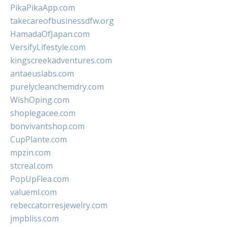
PikaPikaApp.com
takecareofbusinessdfw.org
HamadaOfJapan.com
VersifyLifestyle.com
kingscreekadventures.com
antaeuslabs.com
purelycleanchemdry.com
WishOping.com
shoplegacee.com
bonvivantshop.com
CupPlante.com
mpzin.com
stcreal.com
PopUpFlea.com
valueml.com
rebeccatorresjewelry.com
jmpbliss.com