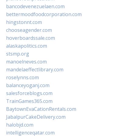
bancodevenezuelaen.com
bettermoodfoodcorporation.com
hingstonnt.com
chooseagender.com
hoverboardssale.com
alaskapolitics.com
stsmp.org
manoelneves.com
mandelaeffectlibrary.com
roselynns.com
balanceyoganj.com
salesforceblogs.com
TrainGames365.com
BaytownEvaCationRentals.com
JabalpurCakeDelivery.com
halobjd.com
intelligenceqatar.com