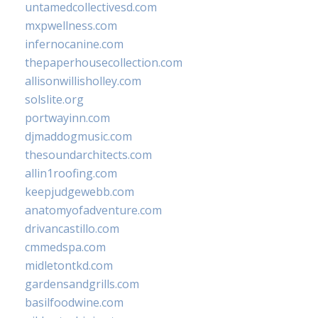
untamedcollectivesd.com
mxpwellness.com
infernocanine.com
thepaperhousecollection.com
allisonwillisholley.com
solslite.org
portwayinn.com
djmaddogmusic.com
thesoundarchitects.com
allin1roofing.com
keepjudgewebb.com
anatomyofadventure.com
drivancastillo.com
cmmedspa.com
midletontkd.com
gardensandgrills.com
basilfoodwine.com