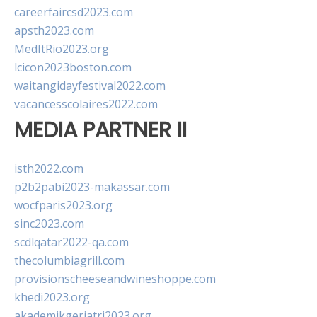
careerfaircsd2023.com
apsth2023.com
MedItRio2023.org
lcicon2023boston.com
waitangidayfestival2022.com
vacancesscolaires2022.com
MEDIA PARTNER II
isth2022.com
p2b2pabi2023-makassar.com
wocfparis2023.org
sinc2023.com
scdlqatar2022-qa.com
thecolumbiagrill.com
provisionscheeseandwineshoppe.com
khedi2023.org
akademikgeriatri2023.org