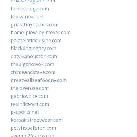
driveadragster.com
hematologa.com
lizaivanov.com
guesttinyhomes.com
home-plow-by-meyer.com
palatelatincuisine.com
blackdoglegacy.com
eatvivahouston.com
thebigshowok.com
chimeandstave.com
greatwallseafoodny.com
theloverose.com
gabriovoice.com
resinflowart.com
p-sports.net
korsairstreetwear.com
petshopallston.com
avenue26tacos.com