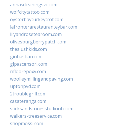
annascleaningsvc.com
wolfcitytattoo.com
oysterbayturkeytrot.com
lafronterarestauranteybar.com
lilyandrosetearoom.com
olivesburgberrypatch.com
theslushkids.com
giobastian.com
glpascensori.com
rifloorepoxy.com
woolleymillingandpaving.com
uptonpvd.com
2troublegrill.com
casateranga.com
sticksandstonesstudiooh.com
walkers-treeservice.com
shopmossi.com