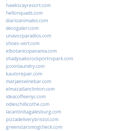
hawkscayresort.com
hellonquads.com
diarioanimales.com
decogaleri.com
unavozparadios.com
shoes-vert.com
elbotanicopanama.com
shadyoaksrockportrvpark.com
jccoinlaundry.com
kautorepair.com
marjaeswinebar.com
elmazatlanclinton.com
ideacoffeenyc.com
odieschillicothe.com
lacantinitagalesburg.com
pizzadeliverybristol.com
greenstarsmogcheck.com