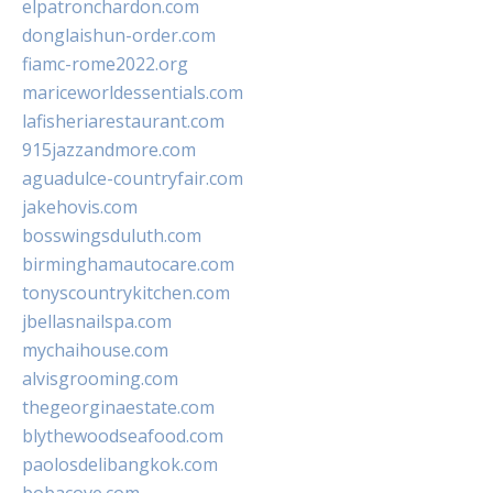
elpatronchardon.com
donglaishun-order.com
fiamc-rome2022.org
mariceworldessentials.com
lafisheriarestaurant.com
915jazzandmore.com
aguadulce-countryfair.com
jakehovis.com
bosswingsduluth.com
birminghamautocare.com
tonyscountrykitchen.com
jbellasnailspa.com
mychaihouse.com
alvisgrooming.com
thegeorginaestate.com
blythewoodseafood.com
paolosdelibangkok.com