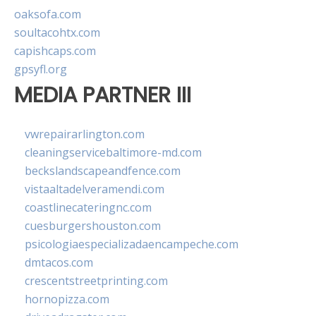
oaksofa.com
soultacohtx.com
capishcaps.com
gpsyfl.org
MEDIA PARTNER III
vwrepairarlington.com
cleaningservicebaltimore-md.com
beckslandscapeandfence.com
vistaaltadelveramendi.com
coastlinecateringnc.com
cuesburgershouston.com
psicologiaespecializadaencampeche.com
dmtacos.com
crescentstreetprinting.com
hornopizza.com