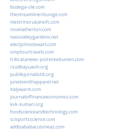
bodega-ole.com
thestreamlinerlounge.com
mestrinorubanofc.com
novelatherton.com
nassvalleygardens.net
electjohnstewart.com
omptourtravels.com
tribratanews-polreskebumen.com
rsudbayuasih.org
publikjurnalistik.org
juneteenthapparel.net
italywarm.com
journaloffinanceeconomics.com
kvk-kumari.org
foodscienceandtechnology.com
scisportsscience.com
addisababacuisineaz.com