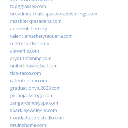
topgglasses.com
broadmoornailsspacoloradosprings.com
missblackpasadena.com
anneskitchen.org
valenciamarketytaqueria.com
reefrecordsllc.com
alawaffle.com
aryouthfishing.com
united-basketball.com
tios-tacos.com
cafecito-satx.com
graduacionviu2023.com
pecanjackstogo.com
zengardendayspa.com
sparklejewelryinc.com
ironcladtattoostudio.com
bruinshome.com