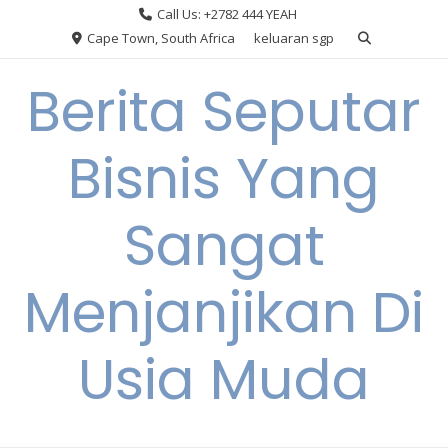
Skip
Call Us: +2782 444 YEAH
to
Cape Town, South Africa
keluaran sgp
content
Berita Seputar
Bisnis Yang
Sangat
Menjanjikan Di
Usia Muda