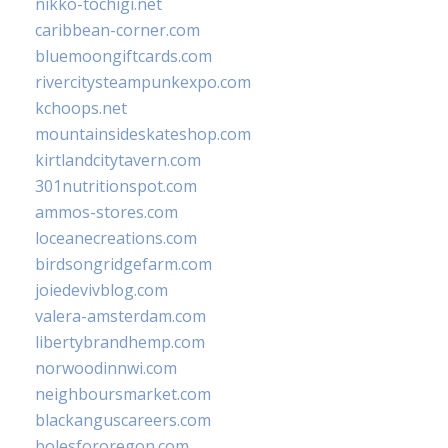
nikko-tochigi.net
caribbean-corner.com
bluemoongiftcards.com
rivercitysteampunkexpo.com
kchoops.net
mountainsideskateshop.com
kirtlandcitytavern.com
301nutritionspot.com
ammos-stores.com
loceanecreations.com
birdsongridgefarm.com
joiedevivblog.com
valera-amsterdam.com
libertybrandhemp.com
norwoodinnwi.com
neighboursmarket.com
blackanguscareers.com
bolesfororegon.com