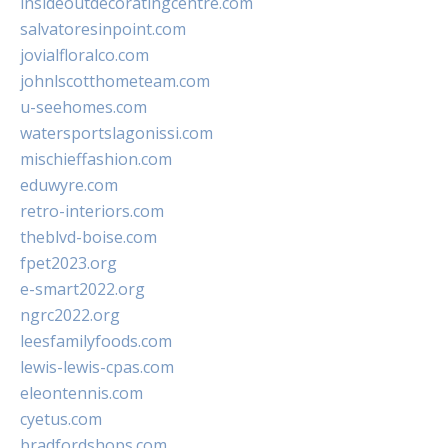
insideoutdecoratingcentre.com
salvatoresinpoint.com
jovialfloralco.com
johnlscotthometeam.com
u-seehomes.com
watersportslagonissi.com
mischieffashion.com
eduwyre.com
retro-interiors.com
theblvd-boise.com
fpet2023.org
e-smart2022.org
ngrc2022.org
leesfamilyfoods.com
lewis-lewis-cpas.com
eleontennis.com
cyetus.com
bradfordshops.com