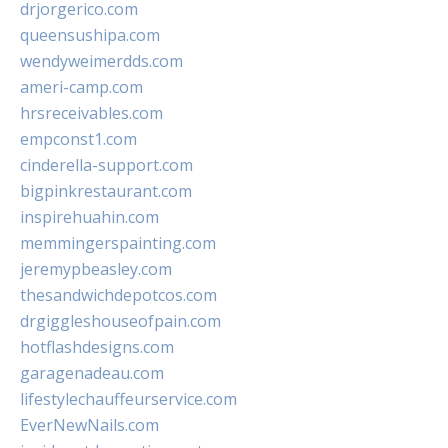
drjorgerico.com
queensushipa.com
wendyweimerdds.com
ameri-camp.com
hrsreceivables.com
empconst1.com
cinderella-support.com
bigpinkrestaurant.com
inspirehuahin.com
memmingerspainting.com
jeremypbeasley.com
thesandwichdepotcos.com
drgiggleshouseofpain.com
hotflashdesigns.com
garagenadeau.com
lifestylechauffeurservice.com
EverNewNails.com