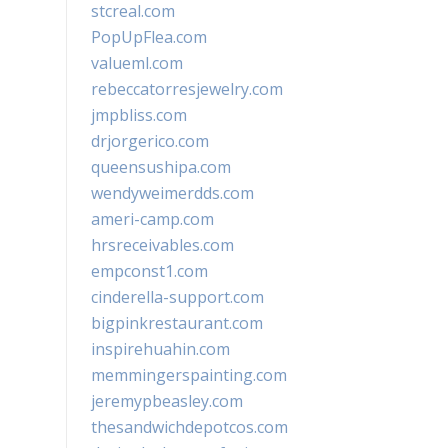
stcreal.com
PopUpFlea.com
valueml.com
rebeccatorresjewelry.com
jmpbliss.com
drjorgerico.com
queensushipa.com
wendyweimerdds.com
ameri-camp.com
hrsreceivables.com
empconst1.com
cinderella-support.com
bigpinkrestaurant.com
inspirehuahin.com
memmingerspainting.com
jeremypbeasley.com
thesandwichdepotcos.com