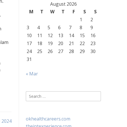
n.
August 2026
M
T
W
T
F
S
S
.
1
2
3
4
5
6
7
8
9
h
10
11
12
13
14
15
16
alam
17
18
19
20
21
22
23
24
25
26
27
28
29
30
31
m
n
« Mar
Search
for:
okhealthcareers.com
l 2024
theintexperience.com