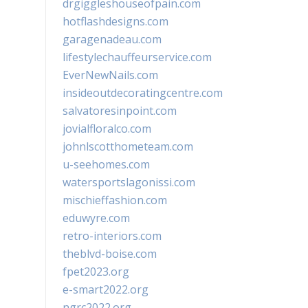
drgiggleshouseofpain.com
hotflashdesigns.com
garagenadeau.com
lifestylechauffeurservice.com
EverNewNails.com
insideoutdecoratingcentre.com
salvatoresinpoint.com
jovialfloralco.com
johnlscotthometeam.com
u-seehomes.com
watersportslagonissi.com
mischieffashion.com
eduwyre.com
retro-interiors.com
theblvd-boise.com
fpet2023.org
e-smart2022.org
ngrc2022.org