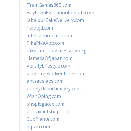
TrainGames365.com
BaytownEvaCationRentals.com
JabalpurCakeDelivery.com
halobjd.com
intelligenceqatar.com
PikaPikaApp.com
takecareofbusinessdfw.org
HamadaOfJapan.com
VersifyLifestyle.com
kingscreekadventures.com
antaeuslabs.com
purelycleanchemdry.com
WishOping.com
shoplegacee.com
bonvivantshop.com
CupPlante.com
mpzin.com