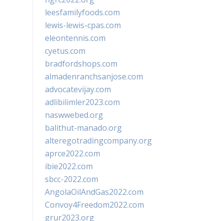
leesfamilyfoods.com
lewis-lewis-cpas.com
eleontennis.com
cyetus.com
bradfordshops.com
almadenranchsanjose.com
advocatevijay.com
adlibilimler2023.com
naswwebed.org
balithut-manado.org
alteregotradingcompany.org
aprce2022.com
ibie2022.com
sbcc-2022.com
AngolaOilAndGas2022.com
Convoy4Freedom2022.com
grur2023.org