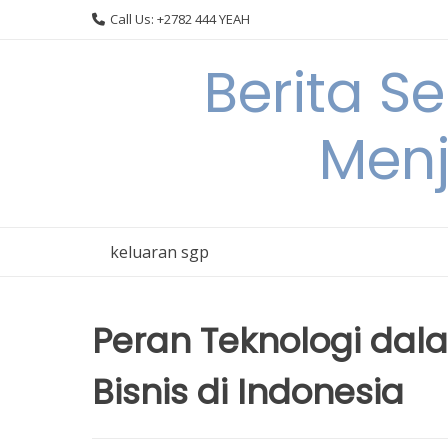
Skip
Call Us: +2782 444 YEAH
to
content
Berita S
Menj
keluaran sgp
Peran Teknologi da
Bisnis di Indonesia