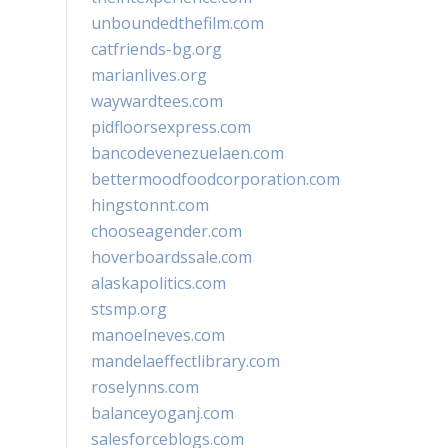
unboundedthefilm.com
catfriends-bg.org
marianlives.org
waywardtees.com
pidfloorsexpress.com
bancodevenezuelaen.com
bettermoodfoodcorporation.com
hingstonnt.com
chooseagender.com
hoverboardssale.com
alaskapolitics.com
stsmp.org
manoelneves.com
mandelaeffectlibrary.com
roselynns.com
balanceyoganj.com
salesforceblogs.com