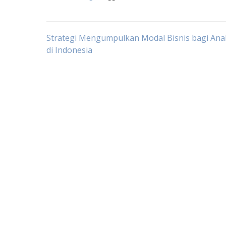
Post
Strategi Mengumpulkan Modal Bisnis bagi An
di Indonesia
navigation