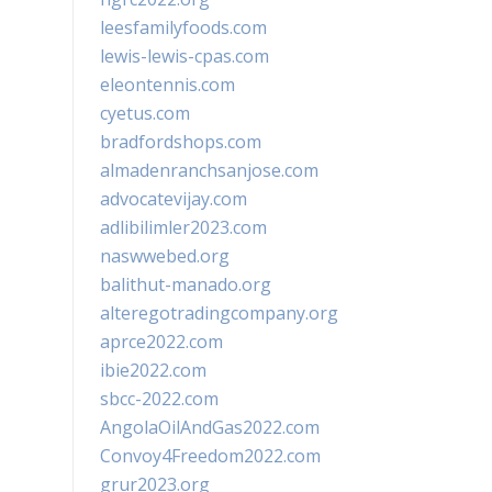
leesfamilyfoods.com
lewis-lewis-cpas.com
eleontennis.com
cyetus.com
bradfordshops.com
almadenranchsanjose.com
advocatevijay.com
adlibilimler2023.com
naswwebed.org
balithut-manado.org
alteregotradingcompany.org
aprce2022.com
ibie2022.com
sbcc-2022.com
AngolaOilAndGas2022.com
Convoy4Freedom2022.com
grur2023.org