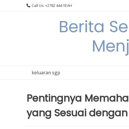
Skip
Call Us: +2782 444 YEAH
to
content
Berita S
Menj
keluaran sgp
Pentingnya Memaham
yang Sesuai dengan 