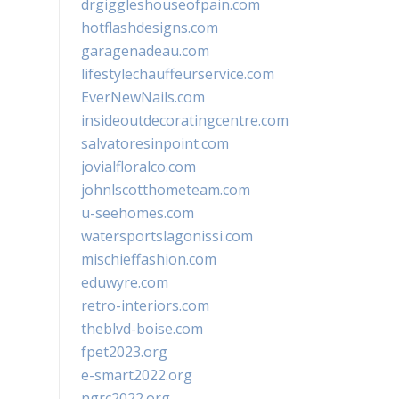
drgiggleshouseofpain.com
hotflashdesigns.com
garagenadeau.com
lifestylechauffeurservice.com
EverNewNails.com
insideoutdecoratingcentre.com
salvatoresinpoint.com
jovialfloralco.com
johnlscotthometeam.com
u-seehomes.com
watersportslagonissi.com
mischieffashion.com
eduwyre.com
retro-interiors.com
theblvd-boise.com
fpet2023.org
e-smart2022.org
ngrc2022.org