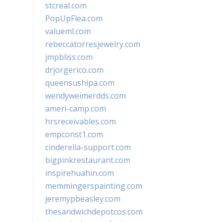
stcreal.com
PopUpFlea.com
valueml.com
rebeccatorresjewelry.com
jmpbliss.com
drjorgerico.com
queensushipa.com
wendyweimerdds.com
ameri-camp.com
hrsreceivables.com
empconst1.com
cinderella-support.com
bigpinkrestaurant.com
inspirehuahin.com
memmingerspainting.com
jeremypbeasley.com
thesandwichdepotcos.com