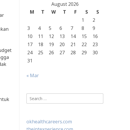
August 2026
M
T
W
T
F
S
S
ar
1
2
3
4
5
6
7
8
9
ukan
10
11
12
13
14
15
16
17
18
19
20
21
22
23
udget
24
25
26
27
28
29
30
ingga
31
dak
« Mar
Search
ntuk
for:
okhealthcareers.com
theintexperience.com