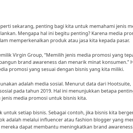
eperti sekarang, penting bagi kita untuk memahami jenis m
alankan. Mengapa hal ini begitu penting? Karena media pr
alam memperkenalkan produk atau jasa kita kepada pasar.
milik Virgin Group, “Memilih jenis media promosi yang tep
bangun brand awareness dan menarik minat konsumen.” Ha
a promosi yang sesuai dengan bisnis yang kita miliki.
gunakan adalah media sosial. Menurut data dari Hootsuite,
sosial pada tahun 2019. Hal ini menunjukkan betapa penti
jenis media promosi untuk bisnis kita.
ntuk setiap bisnis. Sebagai contoh, jika bisnis kita berge
k adalah melalui influencer atau fashion blogger yang mem
rena mereka dapat membantu meningkatkan brand awareness