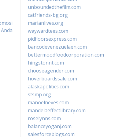
unboundedthefilm.com
catfriends-bg.org
romosi
marianlives.org
s Anda
waywardtees.com
pidfloorsexpress.com
bancodevenezuelaen.com
bettermoodfoodcorporation.com
hingstonnt.com
chooseagender.com
hoverboardssale.com
alaskapolitics.com
stsmp.org
manoelneves.com
mandelaeffectlibrary.com
roselynns.com
balanceyoganj.com
salesforceblogs.com