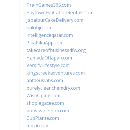
TrainGames365.com
BaytownEvaCationRentals.com
JabalpurCakeDelivery.com
halobjd.com
intelligenceqatar.com
PikaPikaApp.com
takecareofbusinessdfw.org
HamadaOfJapan.com
VersifyLifestyle.com
kingscreekadventures.com
antaeuslabs.com
purelycleanchemdry.com
WishOping.com
shoplegacee.com
bonvivantshop.com
CupPlante.com
mpzin.com