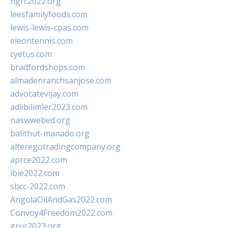
ngrc2022.org
leesfamilyfoods.com
lewis-lewis-cpas.com
eleontennis.com
cyetus.com
bradfordshops.com
almadenranchsanjose.com
advocatevijay.com
adlibilimler2023.com
naswwebed.org
balithut-manado.org
alteregotradingcompany.org
aprce2022.com
ibie2022.com
sbcc-2022.com
AngolaOilAndGas2022.com
Convoy4Freedom2022.com
grur2023.org