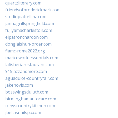
quartzliterary.com
friendsofbroderickpark.com
studiopiattellina.com
jannagrillspringfield.com
fujiyamacharleston.com
elpatronchardon.com
donglaishun-order.com
fiamc-rome2022.org
mariceworldessentials.com
lafisheriarestaurant.com
915jazzandmore.com
aguadulce-countryfair.com
jakehovis.com
bosswingsduluth.com
birminghamautocare.com
tonyscountrykitchen.com
jbellasnailspa.com