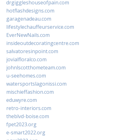
drgiggleshouseofpain.com
hotflashdesigns.com
garagenadeau.com
lifestylechauffeurservice.com
EverNewNails.com
insideoutdecoratingcentre.com
salvatoresinpoint.com
jovialfloralco.com
johnlscotthometeam.com
u-seehomes.com
watersportslagonissi.com
mischieffashion.com
eduwyre.com
retro-interiors.com
theblvd-boise.com
fpet2023.org
e-smart2022.org