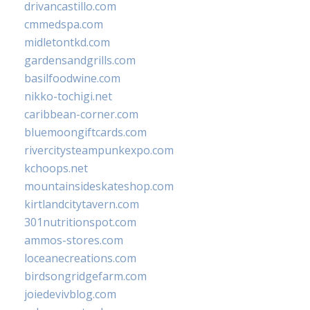
drivancastillo.com
cmmedspa.com
midletontkd.com
gardensandgrills.com
basilfoodwine.com
nikko-tochigi.net
caribbean-corner.com
bluemoongiftcards.com
rivercitysteampunkexpo.com
kchoops.net
mountainsideskateshop.com
kirtlandcitytavern.com
301nutritionspot.com
ammos-stores.com
loceanecreations.com
birdsongridgefarm.com
joiedevivblog.com