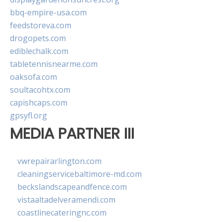
bbq-empire-usa.com
feedstoreva.com
drogopets.com
ediblechalk.com
tabletennisnearme.com
oaksofa.com
soultacohtx.com
capishcaps.com
gpsyfl.org
MEDIA PARTNER III
vwrepairarlington.com
cleaningservicebaltimore-md.com
beckslandscapeandfence.com
vistaaltadelveramendi.com
coastlinecateringnc.com