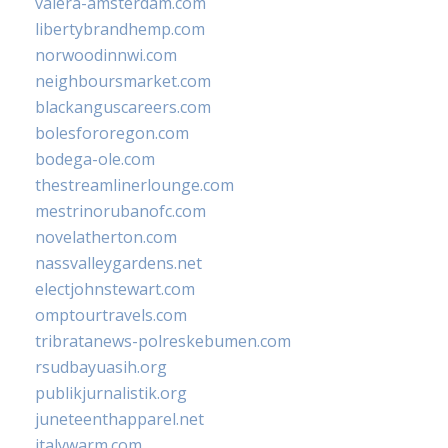
valera-amsterdam.com
libertybrandhemp.com
norwoodinnwi.com
neighboursmarket.com
blackanguscareers.com
bolesfororegon.com
bodega-ole.com
thestreamlinerlounge.com
mestrinorubanofc.com
novelatherton.com
nassvalleygardens.net
electjohnstewart.com
omptourtravels.com
tribratanews-polreskebumen.com
rsudbayuasih.org
publikjurnalistik.org
juneteenthapparel.net
italywarm.com