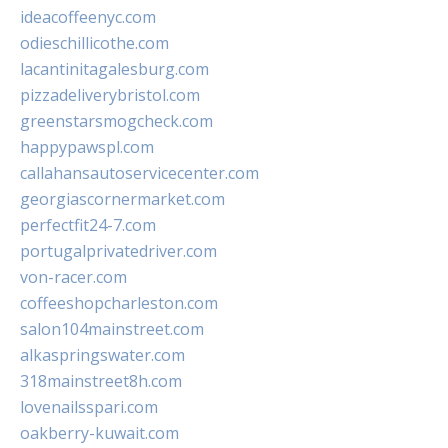
ideacoffeenyc.com
odieschillicothe.com
lacantinitagalesburg.com
pizzadeliverybristol.com
greenstarsmogcheck.com
happypawspl.com
callahansautoservicecenter.com
georgiascornermarket.com
perfectfit24-7.com
portugalprivatedriver.com
von-racer.com
coffeeshopcharleston.com
salon104mainstreet.com
alkaspringswater.com
318mainstreet8h.com
lovenailsspari.com
oakberry-kuwait.com