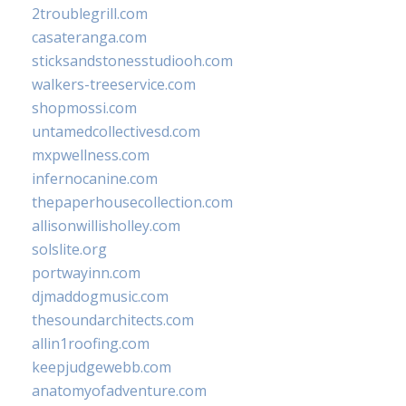
2troublegrill.com
casateranga.com
sticksandstonesstudiooh.com
walkers-treeservice.com
shopmossi.com
untamedcollectivesd.com
mxpwellness.com
infernocanine.com
thepaperhousecollection.com
allisonwillisholley.com
solslite.org
portwayinn.com
djmaddogmusic.com
thesoundarchitects.com
allin1roofing.com
keepjudgewebb.com
anatomyofadventure.com