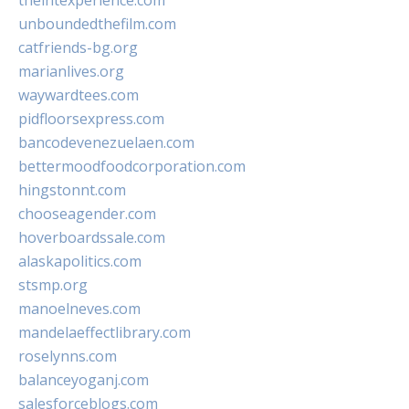
theintexperience.com
unboundedthefilm.com
catfriends-bg.org
marianlives.org
waywardtees.com
pidfloorsexpress.com
bancodevenezuelaen.com
bettermoodfoodcorporation.com
hingstonnt.com
chooseagender.com
hoverboardssale.com
alaskapolitics.com
stsmp.org
manoelneves.com
mandelaeffectlibrary.com
roselynns.com
balanceyoganj.com
salesforceblogs.com