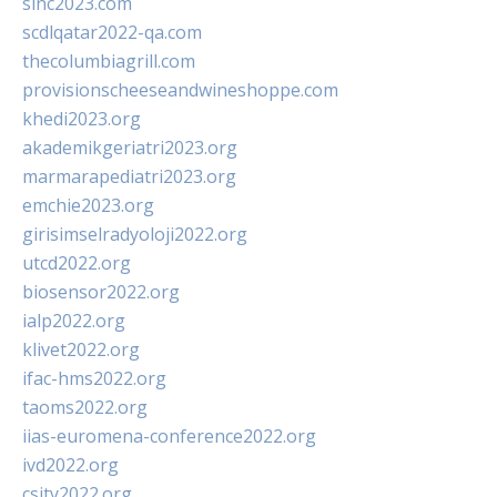
sinc2023.com
scdlqatar2022-qa.com
thecolumbiagrill.com
provisionscheeseandwineshoppe.com
khedi2023.org
akademikgeriatri2023.org
marmarapediatri2023.org
emchie2023.org
girisimselradyoloji2022.org
utcd2022.org
biosensor2022.org
ialp2022.org
klivet2022.org
ifac-hms2022.org
taoms2022.org
iias-euromena-conference2022.org
ivd2022.org
csity2022.org