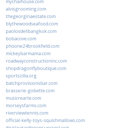
mychaihouse.com
alvisgrooming.com
thegeorginaestate.com
blythewoodseafood.com
paolosdelibangkok.com
bobacove.com
phoone24brookfield.com
mickeybarmama.com
roadwayconstructioninc.com
shopdragonflyboutique.com
sportszilla.org
batchprovisionsbar.com
brasserie-gobette.com
musicrearte.com
morseysfarms.com
riverviewtennis.com
official-kelly-toys-squishmallows.com
displaygardenonsuncrest.org