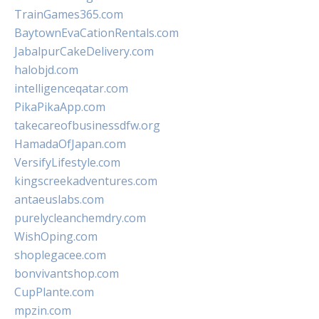
TrainGames365.com
BaytownEvaCationRentals.com
JabalpurCakeDelivery.com
halobjd.com
intelligenceqatar.com
PikaPikaApp.com
takecareofbusinessdfw.org
HamadaOfJapan.com
VersifyLifestyle.com
kingscreekadventures.com
antaeuslabs.com
purelycleanchemdry.com
WishOping.com
shoplegacee.com
bonvivantshop.com
CupPlante.com
mpzin.com