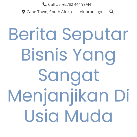
Skip
Call Us: +2782 444 YEAH
to
Cape Town, South Africa
keluaran sgp
content
Berita Seputar
Bisnis Yang
Sangat
Menjanjikan Di
Usia Muda