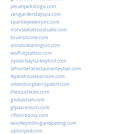
pecanjackstogo.com
zengardendayspa.com
sparklejewelryinc.com
ironcladtattoostudio.com
bruinshome.com
annascleaningsvc.com
wolfcitytattoo.com
oysterbayturkeytrot.com
lafronterarestauranteybar.com
lilyandrosetearoom.com
olivesburgberrypatch.com
theslushkids.com
giobastian.com
glpascensori.com
rifloorepoxy.com
woolleymillingandpaving.com
uptonpvd.com