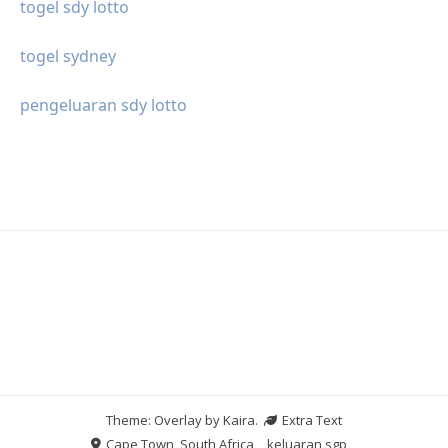
togel sdy lotto
togel sydney
pengeluaran sdy lotto
Theme: Overlay by
Kaira
.
Extra Text
Cape Town, South Africa
keluaran sgp