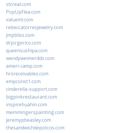
stcreal.com
PopUpFlea.com
valueml.com
rebeccatorresjewelry.com
jmpbliss.com
drjorgerico.com
queensushipa.com
wendyweimerdds.com
ameri-camp.com
hrsreceivables.com
empconst1.com
cinderella-support.com
bigpinkrestaurant.com
inspirehuahin.com
memmingerspainting.com
jeremypbeasley.com
thesandwichdepotcos.com