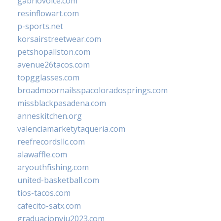
gabriovoice.com
resinflowart.com
p-sports.net
korsairstreetwear.com
petshopallston.com
avenue26tacos.com
topgglasses.com
broadmoornailsspacoloradosprings.com
missblackpasadena.com
anneskitchen.org
valenciamarketytaqueria.com
reefrecordsllc.com
alawaffle.com
aryouthfishing.com
united-basketball.com
tios-tacos.com
cafecito-satx.com
graduacionviu2023.com