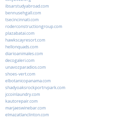
ibsarstudyabroad.com
bennusehgall.com
tsecincinnati.com
roderconstructiongroup.com
plazabatai.com
hawkscayresort.com
hellonquads.com
diarioanimales.com
decogaleri.com
unavozparadios.com
shoes-vert.com
elbotanicopanama.com
shadyoaksrockportrvpark.com
jccoinlaundry.com
kautorepair.com
marjaeswinebar.com
elmazatlanclinton.com