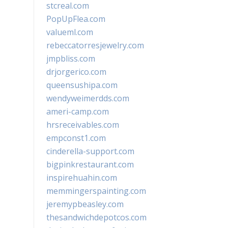
stcreal.com
PopUpFlea.com
valueml.com
rebeccatorresjewelry.com
jmpbliss.com
drjorgerico.com
queensushipa.com
wendyweimerdds.com
ameri-camp.com
hrsreceivables.com
empconst1.com
cinderella-support.com
bigpinkrestaurant.com
inspirehuahin.com
memmingerspainting.com
jeremypbeasley.com
thesandwichdepotcos.com