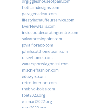
drgiggleshouseofpain.com
hotflashdesigns.com
garagenadeau.com
lifestylechauffeurservice.com
EverNewNails.com
insideoutdecoratingcentre.com
salvatoresinpoint.com
jovialfloralco.com
johnlscotthometeam.com
u-seehomes.com
watersportslagonissi.com
mischieffashion.com
eduwyre.com
retro-interiors.com
theblvd-boise.com
fpet2023.org
e-smart2022.org
ngrc2022.org