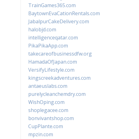
TrainGames365.com
BaytownEvaCationRentals.com
JabalpurCakeDelivery.com
halobjd.com
intelligenceqatar.com
PikaPikaApp.com
takecareofbusinessdfw.org
HamadaOfJapan.com
VersifyLifestyle.com
kingscreekadventures.com
antaeuslabs.com
purelycleanchemdry.com
WishOping.com
shoplegacee.com
bonvivantshop.com
CupPlante.com
mpzin.com