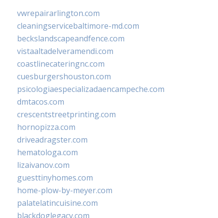
vwrepairarlington.com
cleaningservicebaltimore-md.com
beckslandscapeandfence.com
vistaaltadelveramendi.com
coastlinecateringnc.com
cuesburgershouston.com
psicologiaespecializadaencampeche.com
dmtacos.com
crescentstreetprinting.com
hornopizza.com
driveadragster.com
hematologa.com
lizaivanov.com
guesttinyhomes.com
home-plow-by-meyer.com
palatelatincuisine.com
blackdoglegacy.com