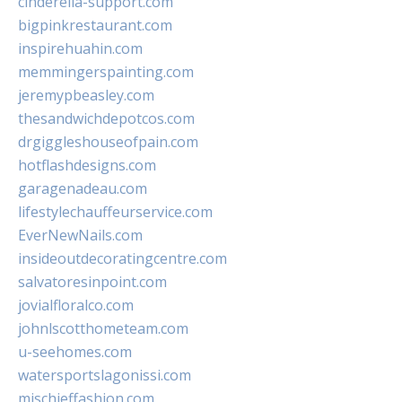
cinderella-support.com
bigpinkrestaurant.com
inspirehuahin.com
memmingerspainting.com
jeremypbeasley.com
thesandwichdepotcos.com
drgiggleshouseofpain.com
hotflashdesigns.com
garagenadeau.com
lifestylechauffeurservice.com
EverNewNails.com
insideoutdecoratingcentre.com
salvatoresinpoint.com
jovialfloralco.com
johnlscotthometeam.com
u-seehomes.com
watersportslagonissi.com
mischieffashion.com