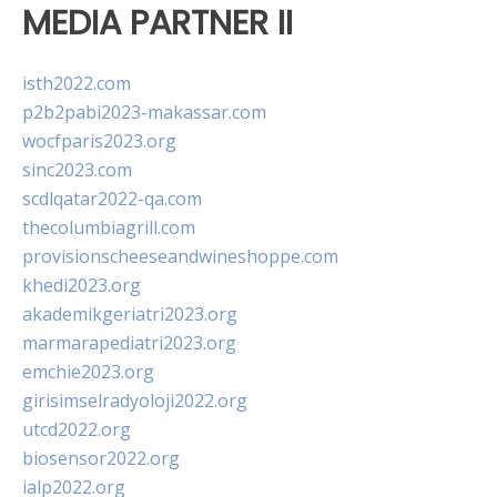
MEDIA PARTNER II
isth2022.com
p2b2pabi2023-makassar.com
wocfparis2023.org
sinc2023.com
scdlqatar2022-qa.com
thecolumbiagrill.com
provisionscheeseandwineshoppe.com
khedi2023.org
akademikgeriatri2023.org
marmarapediatri2023.org
emchie2023.org
girisimselradyoloji2022.org
utcd2022.org
biosensor2022.org
ialp2022.org