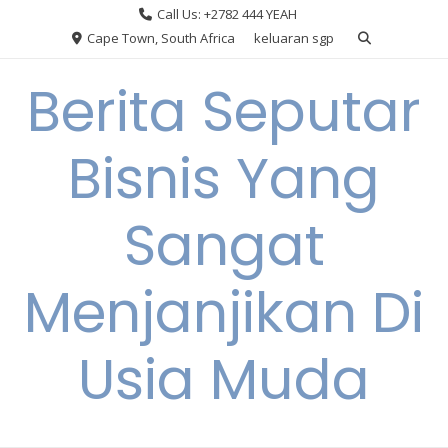
Skip
Call Us: +2782 444 YEAH
to
Cape Town, South Africa
keluaran sgp
content
Berita Seputar
Bisnis Yang
Sangat
Menjanjikan Di
Usia Muda