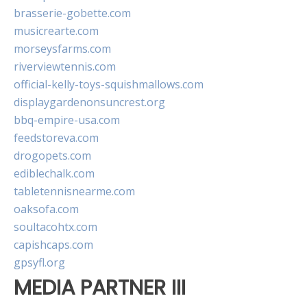
brasserie-gobette.com
musicrearte.com
morseysfarms.com
riverviewtennis.com
official-kelly-toys-squishmallows.com
displaygardenonsuncrest.org
bbq-empire-usa.com
feedstoreva.com
drogopets.com
ediblechalk.com
tabletennisnearme.com
oaksofa.com
soultacohtx.com
capishcaps.com
gpsyfl.org
MEDIA PARTNER III