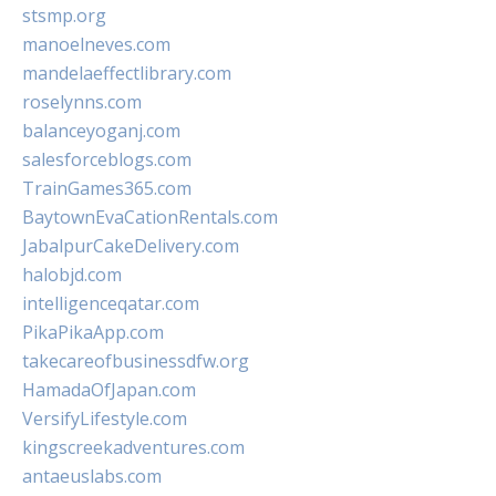
stsmp.org
manoelneves.com
mandelaeffectlibrary.com
roselynns.com
balanceyoganj.com
salesforceblogs.com
TrainGames365.com
BaytownEvaCationRentals.com
JabalpurCakeDelivery.com
halobjd.com
intelligenceqatar.com
PikaPikaApp.com
takecareofbusinessdfw.org
HamadaOfJapan.com
VersifyLifestyle.com
kingscreekadventures.com
antaeuslabs.com