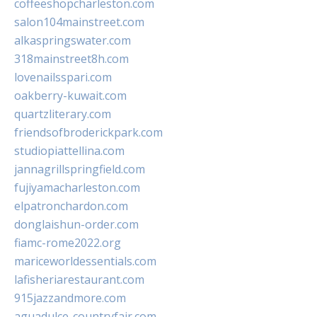
coffeeshopcharleston.com
salon104mainstreet.com
alkaspringswater.com
318mainstreet8h.com
lovenailsspari.com
oakberry-kuwait.com
quartzliterary.com
friendsofbroderickpark.com
studiopiattellina.com
jannagrillspringfield.com
fujiyamacharleston.com
elpatronchardon.com
donglaishun-order.com
fiamc-rome2022.org
mariceworldessentials.com
lafisheriarestaurant.com
915jazzandmore.com
aguadulce-countryfair.com