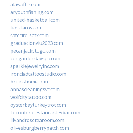
alawaffle.com
aryouthfishing.com
united-basketball.com
tios-tacos.com
cafecito-satx.com
graduacionviu2023.com
pecanjackstogo.com
zengardendayspa.com
sparklejewelryinc.com
ironcladtattoostudio.com
bruinshome.com
annascleaningsvc.com
wolfcitytattoo.com
oysterbayturkeytrot.com
lafronterarestauranteybar.com
lilyandrosetearoom.com
olivesburgberrypatch.com