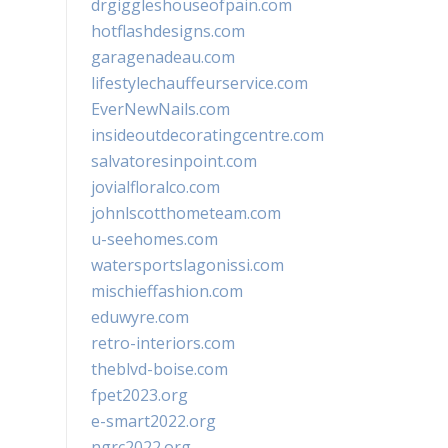
drgiggleshouseofpain.com
hotflashdesigns.com
garagenadeau.com
lifestylechauffeurservice.com
EverNewNails.com
insideoutdecoratingcentre.com
salvatoresinpoint.com
jovialfloralco.com
johnlscotthometeam.com
u-seehomes.com
watersportslagonissi.com
mischieffashion.com
eduwyre.com
retro-interiors.com
theblvd-boise.com
fpet2023.org
e-smart2022.org
ngrc2022.org