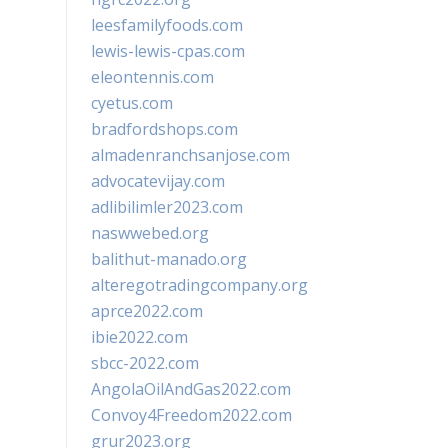
leesfamilyfoods.com
lewis-lewis-cpas.com
eleontennis.com
cyetus.com
bradfordshops.com
almadenranchsanjose.com
advocatevijay.com
adlibilimler2023.com
naswwebed.org
balithut-manado.org
alteregotradingcompany.org
aprce2022.com
ibie2022.com
sbcc-2022.com
AngolaOilAndGas2022.com
Convoy4Freedom2022.com
grur2023.org