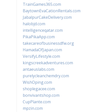
TrainGames365.com
BaytownEvaCationRentals.com
JabalpurCakeDelivery.com
halobjd.com
intelligenceqatar.com
PikaPikaApp.com
takecareofbusinessdfw.org
HamadaOfJapan.com
VersifyLifestyle.com
kingscreekadventures.com
antaeuslabs.com
purelycleanchemdry.com
WishOping.com
shoplegacee.com
bonvivantshop.com
CupPlante.com
mpzin.com