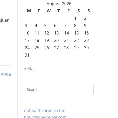
August 2026
M
T
W
T
F
S
S
1
2
ajuan
3
4
5
6
7
8
9
10
11
12
13
14
15
16
17
18
19
20
21
22
23
24
25
26
27
28
29
30
31
« Mar
k Anda
Search
for:
okhealthcareers.com
theintexperience.com