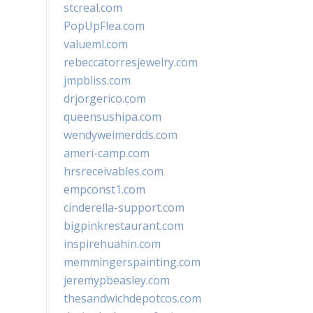
stcreal.com
PopUpFlea.com
valueml.com
rebeccatorresjewelry.com
jmpbliss.com
drjorgerico.com
queensushipa.com
wendyweimerdds.com
ameri-camp.com
hrsreceivables.com
empconst1.com
cinderella-support.com
bigpinkrestaurant.com
inspirehuahin.com
memmingerspainting.com
jeremypbeasley.com
thesandwichdepotcos.com