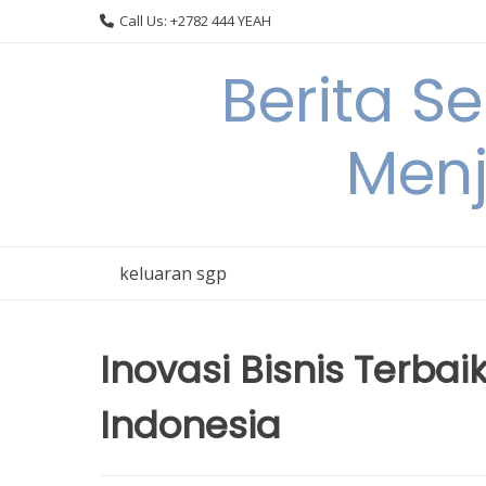
Skip
Call Us: +2782 444 YEAH
to
content
Berita S
Menj
keluaran sgp
Inovasi Bisnis Terbai
Indonesia