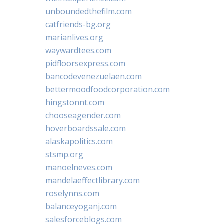
unboundedthefilm.com
catfriends-bg.org
marianlives.org
waywardtees.com
pidfloorsexpress.com
bancodevenezuelaen.com
bettermoodfoodcorporation.com
hingstonnt.com
chooseagender.com
hoverboardssale.com
alaskapolitics.com
stsmp.org
manoelneves.com
mandelaeffectlibrary.com
roselynns.com
balanceyoganj.com
salesforceblogs.com