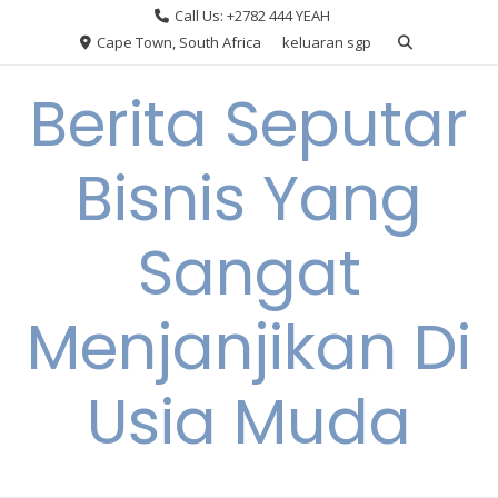
Skip
Call Us: +2782 444 YEAH
to
Cape Town, South Africa
keluaran sgp
content
Berita Seputar
Bisnis Yang
Sangat
Menjanjikan Di
Usia Muda