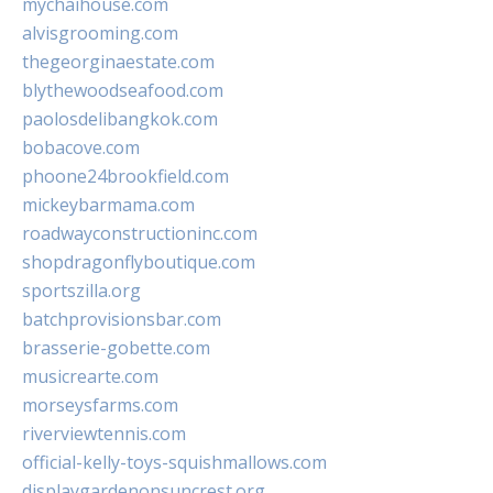
mychaihouse.com
alvisgrooming.com
thegeorginaestate.com
blythewoodseafood.com
paolosdelibangkok.com
bobacove.com
phoone24brookfield.com
mickeybarmama.com
roadwayconstructioninc.com
shopdragonflyboutique.com
sportszilla.org
batchprovisionsbar.com
brasserie-gobette.com
musicrearte.com
morseysfarms.com
riverviewtennis.com
official-kelly-toys-squishmallows.com
displaygardenonsuncrest.org