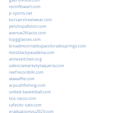
resinflowart.com
p-sports.net
korsairstreetwear.com
petshopallston.com
avenue26tacos.com
topgglasses.com
broadmoornailsspacoloradosprings.com
missblackpasadena.com
anneskitchen.org
valenciamarketytaqueria.com
reefrecordsllc.com
alawaffle.com
aryouthfishing.com
united-basketball.com
tios-tacos.com
cafecito-satx.com
graduacionviu2023.com