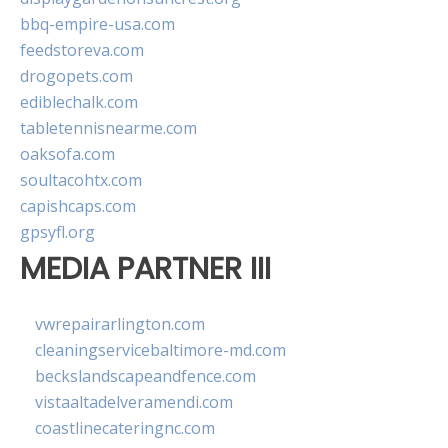
bbq-empire-usa.com
feedstoreva.com
drogopets.com
ediblechalk.com
tabletennisnearme.com
oaksofa.com
soultacohtx.com
capishcaps.com
gpsyfl.org
MEDIA PARTNER III
vwrepairarlington.com
cleaningservicebaltimore-md.com
beckslandscapeandfence.com
vistaaltadelveramendi.com
coastlinecateringnc.com