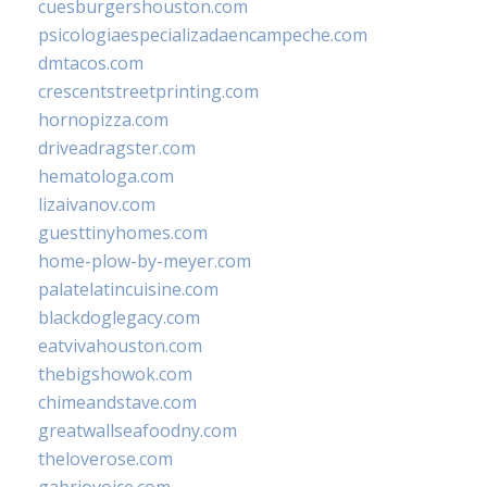
cuesburgershouston.com
psicologiaespecializadaencampeche.com
dmtacos.com
crescentstreetprinting.com
hornopizza.com
driveadragster.com
hematologa.com
lizaivanov.com
guesttinyhomes.com
home-plow-by-meyer.com
palatelatincuisine.com
blackdoglegacy.com
eatvivahouston.com
thebigshowok.com
chimeandstave.com
greatwallseafoodny.com
theloverose.com
gabriovoice.com