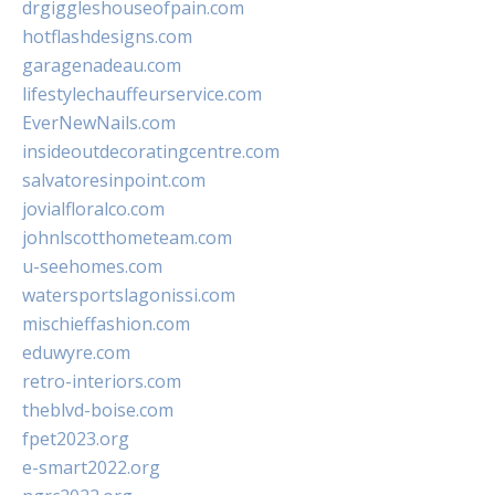
drgiggleshouseofpain.com
hotflashdesigns.com
garagenadeau.com
lifestylechauffeurservice.com
EverNewNails.com
insideoutdecoratingcentre.com
salvatoresinpoint.com
jovialfloralco.com
johnlscotthometeam.com
u-seehomes.com
watersportslagonissi.com
mischieffashion.com
eduwyre.com
retro-interiors.com
theblvd-boise.com
fpet2023.org
e-smart2022.org