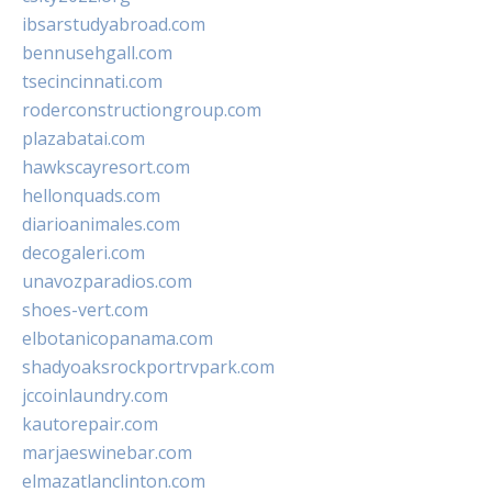
ibsarstudyabroad.com
bennusehgall.com
tsecincinnati.com
roderconstructiongroup.com
plazabatai.com
hawkscayresort.com
hellonquads.com
diarioanimales.com
decogaleri.com
unavozparadios.com
shoes-vert.com
elbotanicopanama.com
shadyoaksrockportrvpark.com
jccoinlaundry.com
kautorepair.com
marjaeswinebar.com
elmazatlanclinton.com