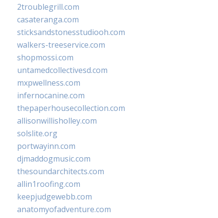
2troublegrill.com
casateranga.com
sticksandstonesstudiooh.com
walkers-treeservice.com
shopmossi.com
untamedcollectivesd.com
mxpwellness.com
infernocanine.com
thepaperhousecollection.com
allisonwillisholley.com
solslite.org
portwayinn.com
djmaddogmusic.com
thesoundarchitects.com
allin1roofing.com
keepjudgewebb.com
anatomyofadventure.com