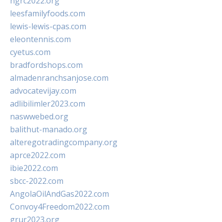
ngrc2022.org
leesfamilyfoods.com
lewis-lewis-cpas.com
eleontennis.com
cyetus.com
bradfordshops.com
almadenranchsanjose.com
advocatevijay.com
adlibilimler2023.com
naswwebed.org
balithut-manado.org
alteregotradingcompany.org
aprce2022.com
ibie2022.com
sbcc-2022.com
AngolaOilAndGas2022.com
Convoy4Freedom2022.com
grur2023.org