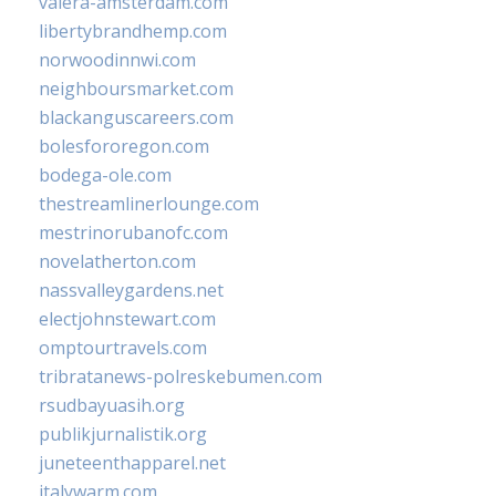
valera-amsterdam.com
libertybrandhemp.com
norwoodinnwi.com
neighboursmarket.com
blackanguscareers.com
bolesfororegon.com
bodega-ole.com
thestreamlinerlounge.com
mestrinorubanofc.com
novelatherton.com
nassvalleygardens.net
electjohnstewart.com
omptourtravels.com
tribratanews-polreskebumen.com
rsudbayuasih.org
publikjurnalistik.org
juneteenthapparel.net
italywarm.com