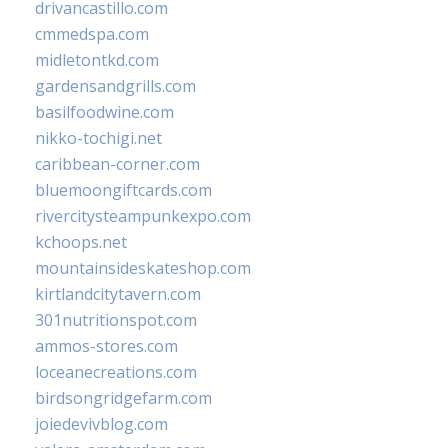
drivancastillo.com
cmmedspa.com
midletontkd.com
gardensandgrills.com
basilfoodwine.com
nikko-tochigi.net
caribbean-corner.com
bluemoongiftcards.com
rivercitysteampunkexpo.com
kchoops.net
mountainsideskateshop.com
kirtlandcitytavern.com
301nutritionspot.com
ammos-stores.com
loceanecreations.com
birdsongridgefarm.com
joiedevivblog.com