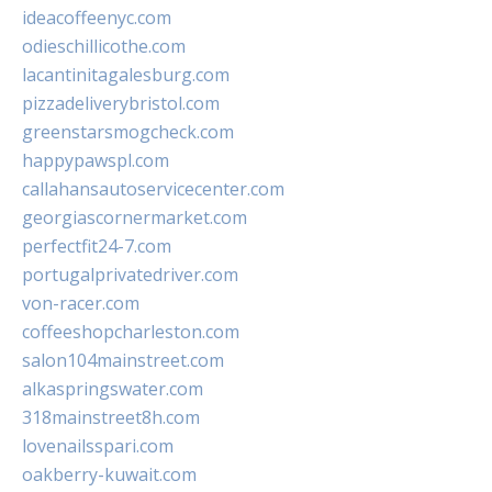
ideacoffeenyc.com
odieschillicothe.com
lacantinitagalesburg.com
pizzadeliverybristol.com
greenstarsmogcheck.com
happypawspl.com
callahansautoservicecenter.com
georgiascornermarket.com
perfectfit24-7.com
portugalprivatedriver.com
von-racer.com
coffeeshopcharleston.com
salon104mainstreet.com
alkaspringswater.com
318mainstreet8h.com
lovenailsspari.com
oakberry-kuwait.com