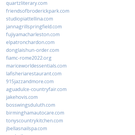
quartzliterary.com
friendsofbroderickpark.com
studiopiattellina.com
jannagrillspringfield.com
fujiyamacharleston.com
elpatronchardon.com
donglaishun-order.com
fiamc-rome2022.org
mariceworldessentials.com
lafisheriarestaurant.com
915jazzandmore.com
aguadulce-countryfair.com
jakehovis.com
bosswingsduluth.com
birminghamautocare.com
tonyscountrykitchen.com
jbellasnailspa.com