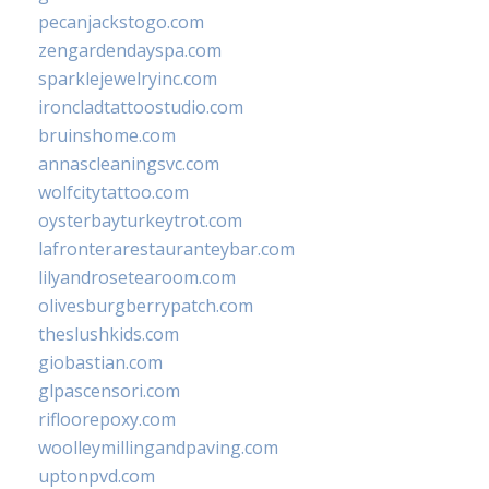
pecanjackstogo.com
zengardendayspa.com
sparklejewelryinc.com
ironcladtattoostudio.com
bruinshome.com
annascleaningsvc.com
wolfcitytattoo.com
oysterbayturkeytrot.com
lafronterarestauranteybar.com
lilyandrosetearoom.com
olivesburgberrypatch.com
theslushkids.com
giobastian.com
glpascensori.com
rifloorepoxy.com
woolleymillingandpaving.com
uptonpvd.com