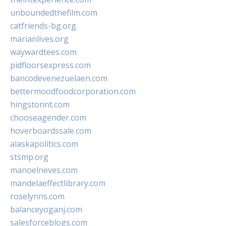
unboundedthefilm.com
catfriends-bg.org
marianlives.org
waywardtees.com
pidfloorsexpress.com
bancodevenezuelaen.com
bettermoodfoodcorporation.com
hingstonnt.com
chooseagender.com
hoverboardssale.com
alaskapolitics.com
stsmp.org
manoelneves.com
mandelaeffectlibrary.com
roselynns.com
balanceyoganj.com
salesforceblogs.com