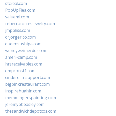
stcreal.com
PopUpFlea.com
valueml.com
rebeccatorresjewelry.com
jmpbliss.com
drjorgerico.com
queensushipa.com
wendyweimerdds.com
ameri-camp.com
hrsreceivables.com
empconst1.com
cinderella-support.com
bigpinkrestaurant.com
inspirehuahin.com
memmingerspainting.com
jeremypbeasley.com
thesandwichdepotcos.com