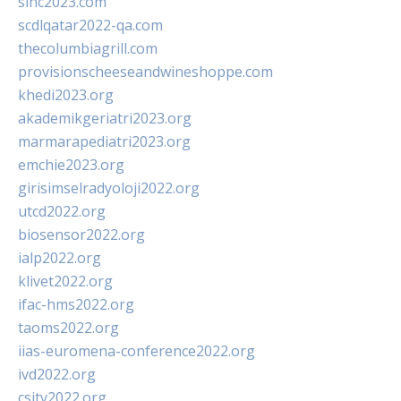
sinc2023.com
scdlqatar2022-qa.com
thecolumbiagrill.com
provisionscheeseandwineshoppe.com
khedi2023.org
akademikgeriatri2023.org
marmarapediatri2023.org
emchie2023.org
girisimselradyoloji2022.org
utcd2022.org
biosensor2022.org
ialp2022.org
klivet2022.org
ifac-hms2022.org
taoms2022.org
iias-euromena-conference2022.org
ivd2022.org
csity2022.org