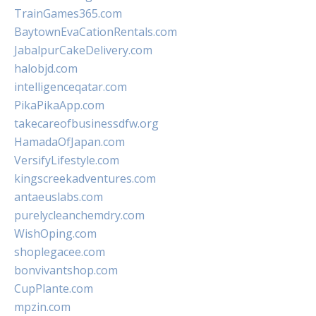
TrainGames365.com
BaytownEvaCationRentals.com
JabalpurCakeDelivery.com
halobjd.com
intelligenceqatar.com
PikaPikaApp.com
takecareofbusinessdfw.org
HamadaOfJapan.com
VersifyLifestyle.com
kingscreekadventures.com
antaeuslabs.com
purelycleanchemdry.com
WishOping.com
shoplegacee.com
bonvivantshop.com
CupPlante.com
mpzin.com