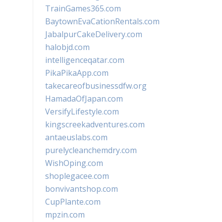
TrainGames365.com
BaytownEvaCationRentals.com
JabalpurCakeDelivery.com
halobjd.com
intelligenceqatar.com
PikaPikaApp.com
takecareofbusinessdfw.org
HamadaOfJapan.com
VersifyLifestyle.com
kingscreekadventures.com
antaeuslabs.com
purelycleanchemdry.com
WishOping.com
shoplegacee.com
bonvivantshop.com
CupPlante.com
mpzin.com