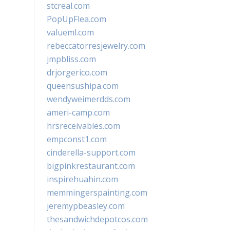
stcreal.com
PopUpFlea.com
valueml.com
rebeccatorresjewelry.com
jmpbliss.com
drjorgerico.com
queensushipa.com
wendyweimerdds.com
ameri-camp.com
hrsreceivables.com
empconst1.com
cinderella-support.com
bigpinkrestaurant.com
inspirehuahin.com
memmingerspainting.com
jeremypbeasley.com
thesandwichdepotcos.com