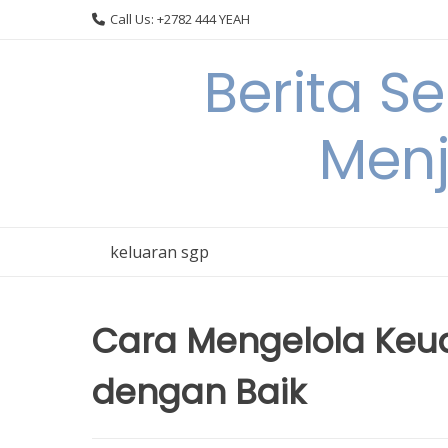
Skip
Call Us: +2782 444 YEAH
to
content
Berita S
Menj
keluaran sgp
Cara Mengelola Keu
dengan Baik