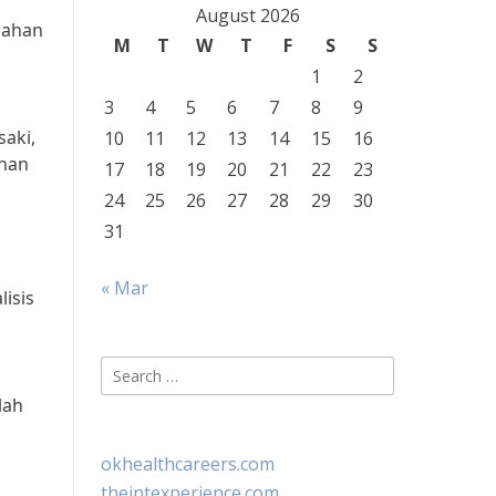
August 2026
mahan
M
T
W
T
F
S
S
1
2
3
4
5
6
7
8
9
aki,
10
11
12
13
14
15
16
ahan
17
18
19
20
21
22
23
24
25
26
27
28
29
30
31
« Mar
isis
Search
for:
lah
okhealthcareers.com
theintexperience.com