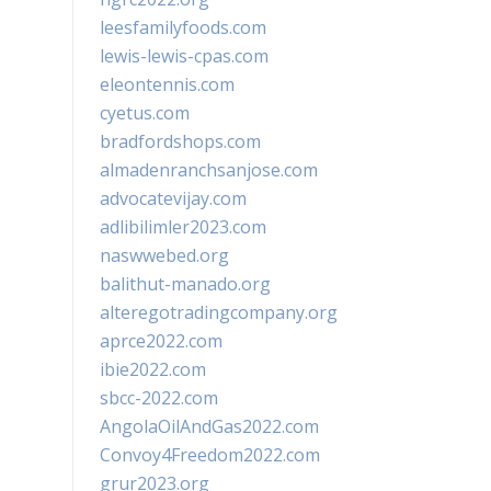
leesfamilyfoods.com
lewis-lewis-cpas.com
eleontennis.com
cyetus.com
bradfordshops.com
almadenranchsanjose.com
advocatevijay.com
adlibilimler2023.com
naswwebed.org
balithut-manado.org
alteregotradingcompany.org
aprce2022.com
ibie2022.com
sbcc-2022.com
AngolaOilAndGas2022.com
Convoy4Freedom2022.com
grur2023.org