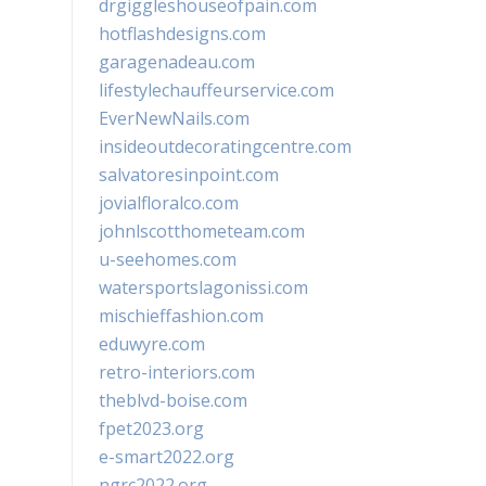
drgiggleshouseofpain.com
hotflashdesigns.com
garagenadeau.com
lifestylechauffeurservice.com
EverNewNails.com
insideoutdecoratingcentre.com
salvatoresinpoint.com
jovialfloralco.com
johnlscotthometeam.com
u-seehomes.com
watersportslagonissi.com
mischieffashion.com
eduwyre.com
retro-interiors.com
theblvd-boise.com
fpet2023.org
e-smart2022.org
ngrc2022.org