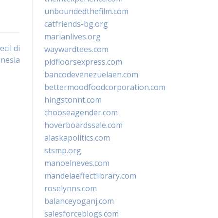
unboundedthefilm.com
catfriends-bg.org
marianlives.org
cil di
waywardtees.com
nesia
pidfloorsexpress.com
bancodevenezuelaen.com
bettermoodfoodcorporation.com
hingstonnt.com
chooseagender.com
hoverboardssale.com
alaskapolitics.com
stsmp.org
manoelneves.com
mandelaeffectlibrary.com
roselynns.com
balanceyoganj.com
salesforceblogs.com