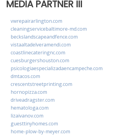
MEDIA PARTNER III
vwrepairarlington.com
cleaningservicebaltimore-md.com
beckslandscapeandfence.com
vistaaltadelveramendi.com
coastlinecateringnc.com
cuesburgershouston.com
psicologiaespecializadaencampeche.com
dmtacos.com
crescentstreetprinting.com
hornopizza.com
driveadragster.com
hematologa.com
lizaivanov.com
guesttinyhomes.com
home-plow-by-meyer.com