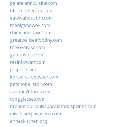
palatelatincuisine.com
blackdoglegacy.com
eatvivahouston.com
thebigshowok.com
chimeandstave.com
greatwallseafoodny.com
theloverose.com
gabriovoice.com
resinflowart.com
p-sports.net
korsairstreetwear.com
petshopallston.com
avenue26tacos.com
topgglasses.com
broadmoornailsspacoloradosprings.com
missblackpasadena.com
anneskitchen.org