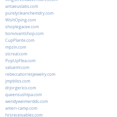
antaeuslabs.com
purelycleanchemdry.com
WishOping.com
shoplegacee.com
bonvivantshop.com
CupPlante.com
mpzin.com
stcreal.com
PopUpFlea.com
valueml.com
rebeccatorresjewelry.com
jmpbliss.com
drjorgerico.com
queensushipa.com
wendyweimerdds.com
ameri-camp.com
hrsreceivables.com