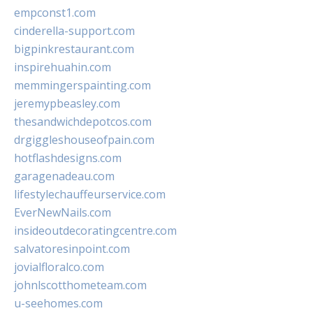
empconst1.com
cinderella-support.com
bigpinkrestaurant.com
inspirehuahin.com
memmingerspainting.com
jeremypbeasley.com
thesandwichdepotcos.com
drgiggleshouseofpain.com
hotflashdesigns.com
garagenadeau.com
lifestylechauffeurservice.com
EverNewNails.com
insideoutdecoratingcentre.com
salvatoresinpoint.com
jovialfloralco.com
johnlscotthometeam.com
u-seehomes.com