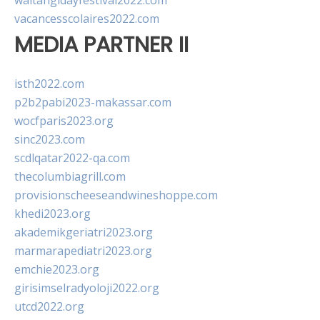
waitangidayfestival2022.com
vacancesscolaires2022.com
MEDIA PARTNER II
isth2022.com
p2b2pabi2023-makassar.com
wocfparis2023.org
sinc2023.com
scdlqatar2022-qa.com
thecolumbiagrill.com
provisionscheeseandwineshoppe.com
khedi2023.org
akademikgeriatri2023.org
marmarapediatri2023.org
emchie2023.org
girisimselradyoloji2022.org
utcd2022.org