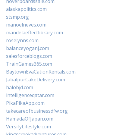
hoverboardssale.com
alaskapolitics.com
stsmp.org
manoelneves.com
mandelaeffectlibrary.com
roselynns.com
balanceyoganj.com
salesforceblogs.com
TrainGames365.com
BaytownEvaCationRentals.com
JabalpurCakeDelivery.com
halobjd.com
intelligenceqatar.com
PikaPikaApp.com
takecareofbusinessdfw.org
HamadaOfJapan.com
VersifyLifestyle.com
kingscreekadventures.com