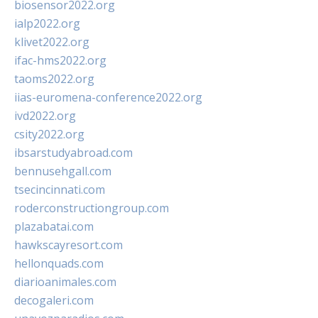
biosensor2022.org
ialp2022.org
klivet2022.org
ifac-hms2022.org
taoms2022.org
iias-euromena-conference2022.org
ivd2022.org
csity2022.org
ibsarstudyabroad.com
bennusehgall.com
tsecincinnati.com
roderconstructiongroup.com
plazabatai.com
hawkscayresort.com
hellonquads.com
diarioanimales.com
decogaleri.com