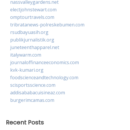
nassvalleygardens.net
electjohnstewart.com
omptourtravels.com
tribratanews-polreskebumen.com
rsudbayuasih.org
publikjurnalistik.org
juneteenthapparel.net
italywarm.com
journaloffinanceeconomics.com
kvk-kumari.org
foodscienceandtechnology.com
scisportsscience.com
addisababacuisineaz.com
burgerimcamas.com
Recent Posts