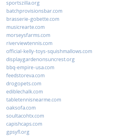
sportszilla.org
batchprovisionsbar.com
brasserie-gobette.com
musicrearte.com
morseysfarms.com
riverviewtennis.com
official-kelly-toys-squishmallows.com
displaygardenonsuncrest.org
bbq-empire-usa.com
feedstoreva.com
drogopets.com
ediblechalk.com
tabletennisnearme.com
oaksofa.com
soultacohtx.com
capishcaps.com
gpsyfl.org