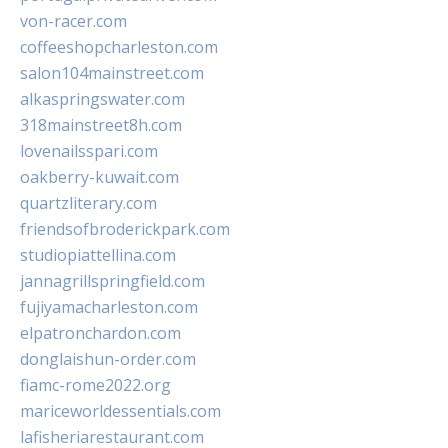
von-racer.com
coffeeshopcharleston.com
salon104mainstreet.com
alkaspringswater.com
318mainstreet8h.com
lovenailsspari.com
oakberry-kuwait.com
quartzliterary.com
friendsofbroderickpark.com
studiopiattellina.com
jannagrillspringfield.com
fujiyamacharleston.com
elpatronchardon.com
donglaishun-order.com
fiamc-rome2022.org
mariceworldessentials.com
lafisheriarestaurant.com