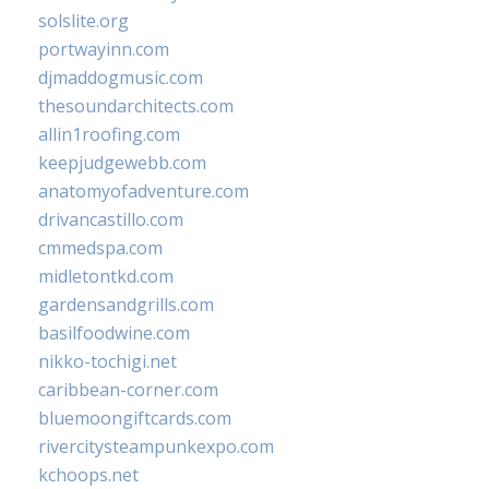
solslite.org
portwayinn.com
djmaddogmusic.com
thesoundarchitects.com
allin1roofing.com
keepjudgewebb.com
anatomyofadventure.com
drivancastillo.com
cmmedspa.com
midletontkd.com
gardensandgrills.com
basilfoodwine.com
nikko-tochigi.net
caribbean-corner.com
bluemoongiftcards.com
rivercitysteampunkexpo.com
kchoops.net