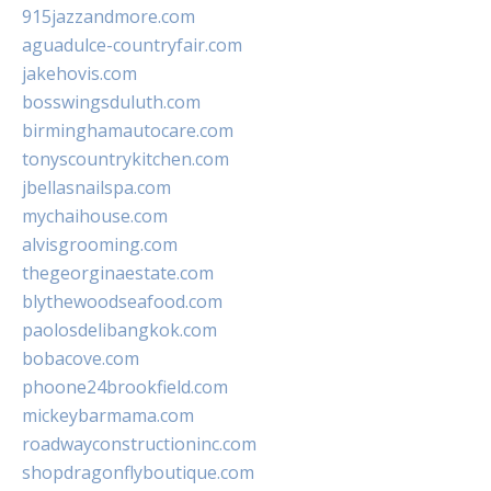
915jazzandmore.com
aguadulce-countryfair.com
jakehovis.com
bosswingsduluth.com
birminghamautocare.com
tonyscountrykitchen.com
jbellasnailspa.com
mychaihouse.com
alvisgrooming.com
thegeorginaestate.com
blythewoodseafood.com
paolosdelibangkok.com
bobacove.com
phoone24brookfield.com
mickeybarmama.com
roadwayconstructioninc.com
shopdragonflyboutique.com