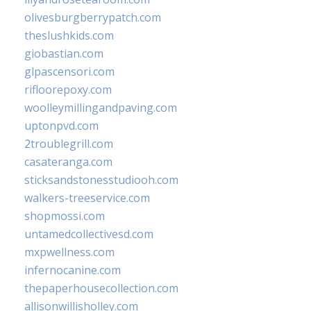
olivesburgberrypatch.com
theslushkids.com
giobastian.com
glpascensori.com
rifloorepoxy.com
woolleymillingandpaving.com
uptonpvd.com
2troublegrill.com
casateranga.com
sticksandstonesstudiooh.com
walkers-treeservice.com
shopmossi.com
untamedcollectivesd.com
mxpwellness.com
infernocanine.com
thepaperhousecollection.com
allisonwillisholley.com