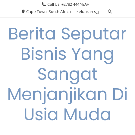
Skip
Call Us: +2782 444 YEAH
to
Cape Town, South Africa
keluaran sgp
content
Berita Seputar
Bisnis Yang
Sangat
Menjanjikan Di
Usia Muda