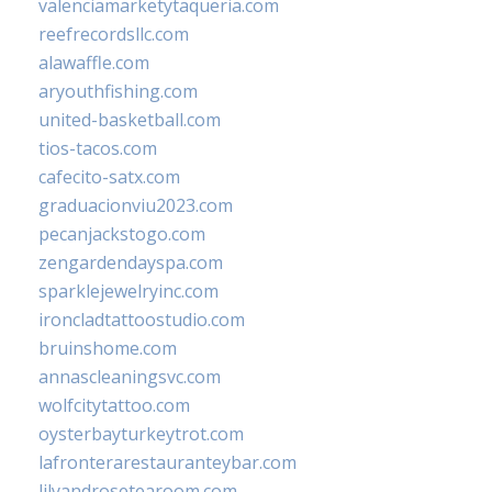
valenciamarketytaqueria.com
reefrecordsllc.com
alawaffle.com
aryouthfishing.com
united-basketball.com
tios-tacos.com
cafecito-satx.com
graduacionviu2023.com
pecanjackstogo.com
zengardendayspa.com
sparklejewelryinc.com
ironcladtattoostudio.com
bruinshome.com
annascleaningsvc.com
wolfcitytattoo.com
oysterbayturkeytrot.com
lafronterarestauranteybar.com
lilyandrosetearoom.com