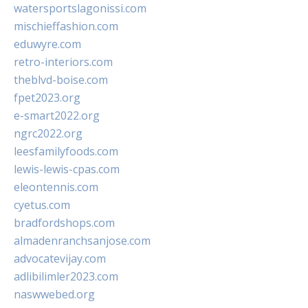
watersportslagonissi.com
mischieffashion.com
eduwyre.com
retro-interiors.com
theblvd-boise.com
fpet2023.org
e-smart2022.org
ngrc2022.org
leesfamilyfoods.com
lewis-lewis-cpas.com
eleontennis.com
cyetus.com
bradfordshops.com
almadenranchsanjose.com
advocatevijay.com
adlibilimler2023.com
naswwebed.org