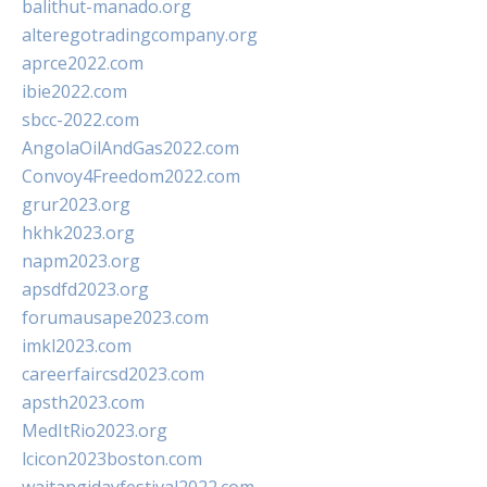
balithut-manado.org
alteregotradingcompany.org
aprce2022.com
ibie2022.com
sbcc-2022.com
AngolaOilAndGas2022.com
Convoy4Freedom2022.com
grur2023.org
hkhk2023.org
napm2023.org
apsdfd2023.org
forumausape2023.com
imkl2023.com
careerfaircsd2023.com
apsth2023.com
MedItRio2023.org
lcicon2023boston.com