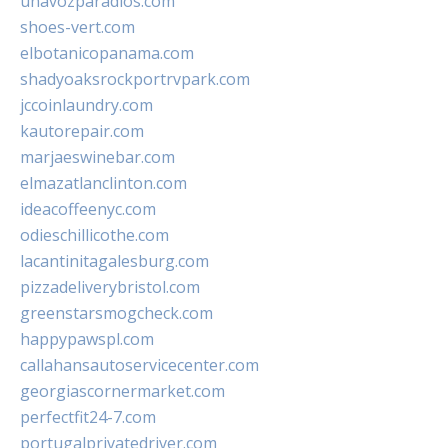
unavozparadios.com
shoes-vert.com
elbotanicopanama.com
shadyoaksrockportrvpark.com
jccoinlaundry.com
kautorepair.com
marjaeswinebar.com
elmazatlanclinton.com
ideacoffeenyc.com
odieschillicothe.com
lacantinitagalesburg.com
pizzadeliverybristol.com
greenstarsmogcheck.com
happypawspl.com
callahansautoservicecenter.com
georgiascornermarket.com
perfectfit24-7.com
portugalprivatedriver.com