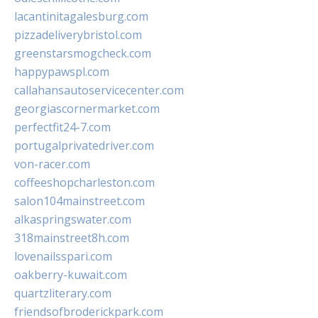
lacantinitagalesburg.com
pizzadeliverybristol.com
greenstarsmogcheck.com
happypawspl.com
callahansautoservicecenter.com
georgiascornermarket.com
perfectfit24-7.com
portugalprivatedriver.com
von-racer.com
coffeeshopcharleston.com
salon104mainstreet.com
alkaspringswater.com
318mainstreet8h.com
lovenailsspari.com
oakberry-kuwait.com
quartzliterary.com
friendsofbroderickpark.com