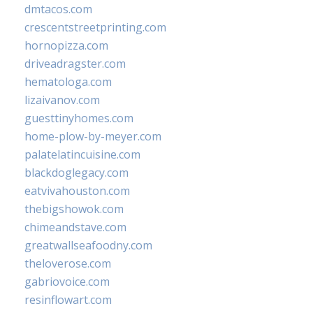
dmtacos.com
crescentstreetprinting.com
hornopizza.com
driveadragster.com
hematologa.com
lizaivanov.com
guesttinyhomes.com
home-plow-by-meyer.com
palatelatincuisine.com
blackdoglegacy.com
eatvivahouston.com
thebigshowok.com
chimeandstave.com
greatwallseafoodny.com
theloverose.com
gabriovoice.com
resinflowart.com