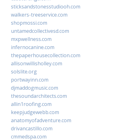
sticksandstonesstudiooh.com
walkers-treeservice.com
shopmossi.com
untamedcollectivesd.com
mxpwellness.com
infernocanine.com
thepaperhousecollection.com
allisonwillisholley.com
solslite.org
portwayinn.com
djmaddogmusic.com
thesoundarchitects.com
allin1roofing.com
keepjudgewebb.com
anatomyofadventure.com
drivancastillo.com
cmmedspa.com