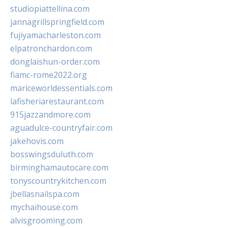
studiopiattellina.com
jannagrillspringfield.com
fujiyamacharleston.com
elpatronchardon.com
donglaishun-order.com
fiamc-rome2022.org
mariceworldessentials.com
lafisheriarestaurant.com
915jazzandmore.com
aguadulce-countryfair.com
jakehovis.com
bosswingsduluth.com
birminghamautocare.com
tonyscountrykitchen.com
jbellasnailspa.com
mychaihouse.com
alvisgrooming.com