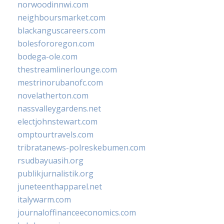
norwoodinnwi.com
neighboursmarket.com
blackanguscareers.com
bolesfororegon.com
bodega-ole.com
thestreamlinerlounge.com
mestrinorubanofc.com
novelatherton.com
nassvalleygardens.net
electjohnstewart.com
omptourtravels.com
tribratanews-polreskebumen.com
rsudbayuasih.org
publikjurnalistik.org
juneteenthapparel.net
italywarm.com
journaloffinanceeconomics.com