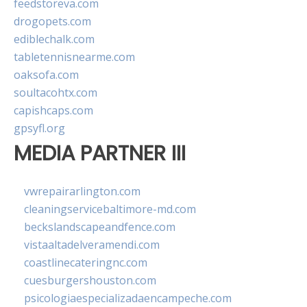
feedstoreva.com
drogopets.com
ediblechalk.com
tabletennisnearme.com
oaksofa.com
soultacohtx.com
capishcaps.com
gpsyfl.org
MEDIA PARTNER III
vwrepairarlington.com
cleaningservicebaltimore-md.com
beckslandscapeandfence.com
vistaaltadelveramendi.com
coastlinecateringnc.com
cuesburgershouston.com
psicologiaespecializadaencampeche.com