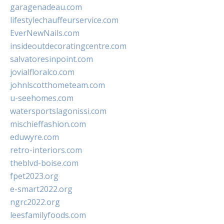
garagenadeau.com
lifestylechauffeurservice.com
EverNewNails.com
insideoutdecoratingcentre.com
salvatoresinpoint.com
jovialfloralco.com
johnlscotthometeam.com
u-seehomes.com
watersportslagonissi.com
mischieffashion.com
eduwyre.com
retro-interiors.com
theblvd-boise.com
fpet2023.org
e-smart2022.org
ngrc2022.org
leesfamilyfoods.com