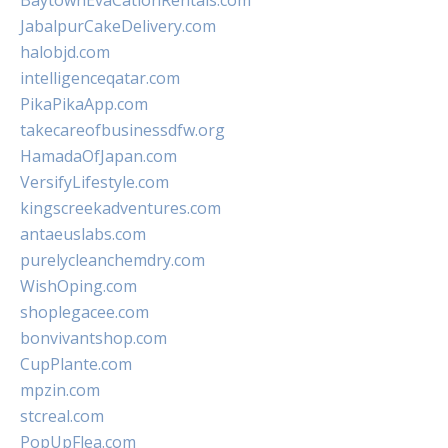
BaytownEvaCationRentals.com
JabalpurCakeDelivery.com
halobjd.com
intelligenceqatar.com
PikaPikaApp.com
takecareofbusinessdfw.org
HamadaOfJapan.com
VersifyLifestyle.com
kingscreekadventures.com
antaeuslabs.com
purelycleanchemdry.com
WishOping.com
shoplegacee.com
bonvivantshop.com
CupPlante.com
mpzin.com
stcreal.com
PopUpFlea.com