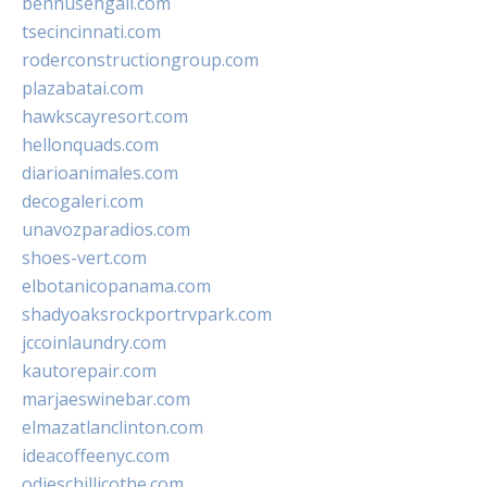
bennusehgall.com
tsecincinnati.com
roderconstructiongroup.com
plazabatai.com
hawkscayresort.com
hellonquads.com
diarioanimales.com
decogaleri.com
unavozparadios.com
shoes-vert.com
elbotanicopanama.com
shadyoaksrockportrvpark.com
jccoinlaundry.com
kautorepair.com
marjaeswinebar.com
elmazatlanclinton.com
ideacoffeenyc.com
odieschillicothe.com