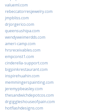
valueml.com
rebeccatorresjewelry.com
jmpbliss.com
drjorgerico.com
queensushipa.com
wendyweimerdds.com
ameri-camp.com
hrsreceivables.com
empconst1.com
cinderella-support.com
bigpinkrestaurant.com
inspirehuahin.com
memmingerspainting.com
jeremypbeasley.com
thesandwichdepotcos.com
drgiggleshouseofpain.com
hotflashdesigns.com