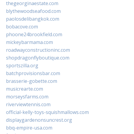
thegeorginaestate.com
blythewoodseafood.com
paolosdelibangkok.com
bobacove.com
phoone24brookfield.com
mickeybarmama.com
roadwayconstructioninc.com
shopdragonflyboutique.com
sportszilla.org
batchprovisionsbar.com
brasserie-gobette.com
musicrearte.com
morseysfarms.com
riverviewtennis.com
official-kelly-toys-squishmallows.com
displaygardenonsuncrest.org
bbq-empire-usa.com