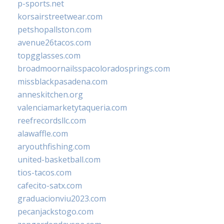
p-sports.net
korsairstreetwear.com
petshopallston.com
avenue26tacos.com
topgglasses.com
broadmoornailsspacoloradosprings.com
missblackpasadena.com
anneskitchen.org
valenciamarketytaqueria.com
reefrecordsllc.com
alawaffle.com
aryouthfishing.com
united-basketball.com
tios-tacos.com
cafecito-satx.com
graduacionviu2023.com
pecanjackstogo.com