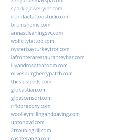
zengardendayspa.com
sparklejewelryinc.com
ironcladtattoostudio.com
bruinshome.com
annascleaningsvc.com
wolfcitytattoo.com
oysterbayturkeytrot.com
lafronterarestauranteybar.com
lilyandrosetearoom.com
olivesburgberrypatch.com
theslushkids.com
giobastian.com
glpascensori.com
rifloorepoxy.com
woolleymillingandpaving.com
uptonpvd.com
2troublegrill.com
casateranga.com