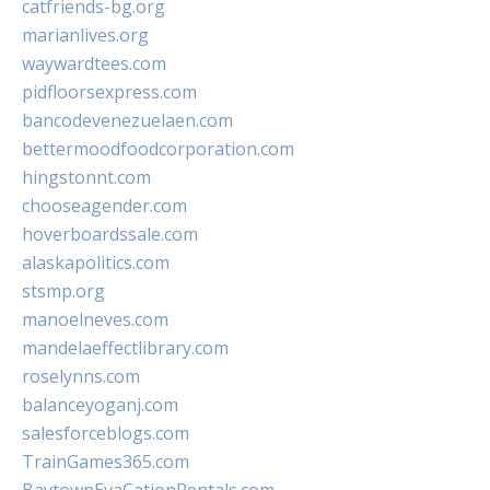
catfriends-bg.org
marianlives.org
waywardtees.com
pidfloorsexpress.com
bancodevenezuelaen.com
bettermoodfoodcorporation.com
hingstonnt.com
chooseagender.com
hoverboardssale.com
alaskapolitics.com
stsmp.org
manoelneves.com
mandelaeffectlibrary.com
roselynns.com
balanceyoganj.com
salesforceblogs.com
TrainGames365.com