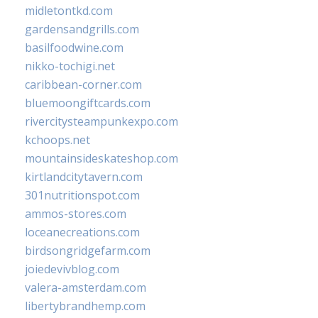
midletontkd.com
gardensandgrills.com
basilfoodwine.com
nikko-tochigi.net
caribbean-corner.com
bluemoongiftcards.com
rivercitysteampunkexpo.com
kchoops.net
mountainsideskateshop.com
kirtlandcitytavern.com
301nutritionspot.com
ammos-stores.com
loceanecreations.com
birdsongridgefarm.com
joiedevivblog.com
valera-amsterdam.com
libertybrandhemp.com