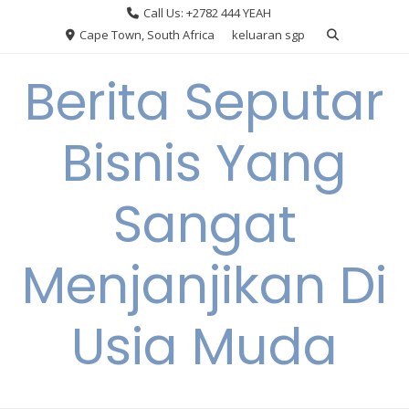
Skip
Call Us: +2782 444 YEAH
to
Cape Town, South Africa
keluaran sgp
content
Berita Seputar
Bisnis Yang
Sangat
Menjanjikan Di
Usia Muda