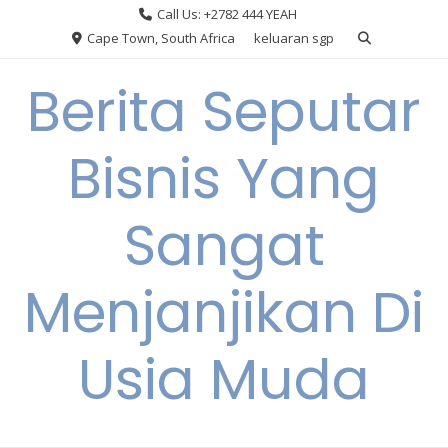
Skip
Call Us: +2782 444 YEAH
to
Cape Town, South Africa
keluaran sgp
content
Berita Seputar
Bisnis Yang
Sangat
Menjanjikan Di
Usia Muda