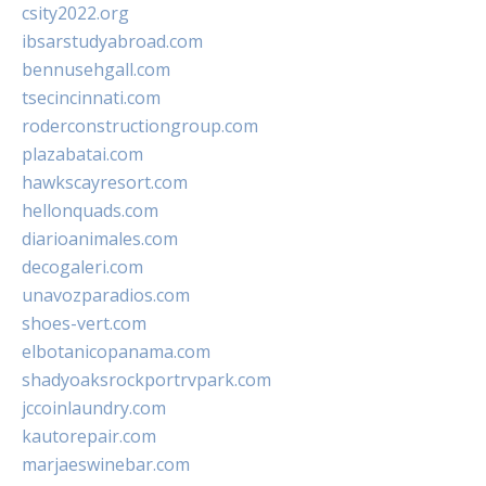
csity2022.org
ibsarstudyabroad.com
bennusehgall.com
tsecincinnati.com
roderconstructiongroup.com
plazabatai.com
hawkscayresort.com
hellonquads.com
diarioanimales.com
decogaleri.com
unavozparadios.com
shoes-vert.com
elbotanicopanama.com
shadyoaksrockportrvpark.com
jccoinlaundry.com
kautorepair.com
marjaeswinebar.com