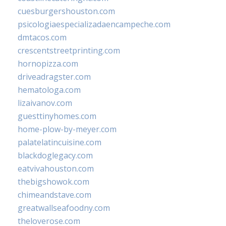
cuesburgershouston.com
psicologiaespecializadaencampeche.com
dmtacos.com
crescentstreetprinting.com
hornopizza.com
driveadragster.com
hematologa.com
lizaivanov.com
guesttinyhomes.com
home-plow-by-meyer.com
palatelatincuisine.com
blackdoglegacy.com
eatvivahouston.com
thebigshowok.com
chimeandstave.com
greatwallseafoodny.com
theloverose.com