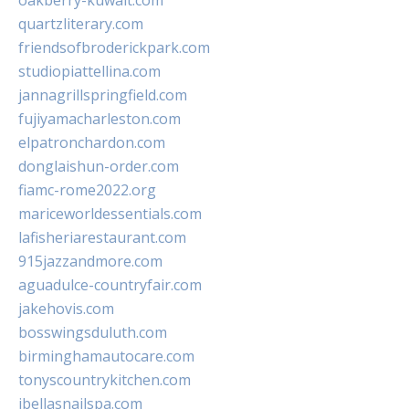
oakberry-kuwait.com
quartzliterary.com
friendsofbroderickpark.com
studiopiattellina.com
jannagrillspringfield.com
fujiyamacharleston.com
elpatronchardon.com
donglaishun-order.com
fiamc-rome2022.org
mariceworldessentials.com
lafisheriarestaurant.com
915jazzandmore.com
aguadulce-countryfair.com
jakehovis.com
bosswingsduluth.com
birminghamautocare.com
tonyscountrykitchen.com
jbellasnailspa.com