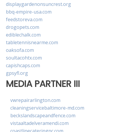
displaygardenonsuncrest.org
bbq-empire-usa.com
feedstoreva.com
drogopets.com
ediblechalk.com
tabletennisnearme.com
oaksofa.com
soultacohtx.com
capishcaps.com
gpsyfl.org
MEDIA PARTNER III
vwrepairarlington.com
cleaningservicebaltimore-md.com
beckslandscapeandfence.com
vistaaltadelveramendi.com
coastlinecateringnc.com