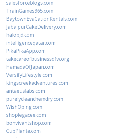
salesforceblogs.com
TrainGames365.com
BaytownEvaCationRentals.com
JabalpurCakeDelivery.com
halobjd.com
intelligenceqatar.com
PikaPikaApp.com
takecareofbusinessdfw.org
HamadaOfJapan.com
VersifyLifestyle.com
kingscreekadventures.com
antaeuslabs.com
purelycleanchemdry.com
WishOping.com
shoplegacee.com
bonvivantshop.com
CupPlante.com