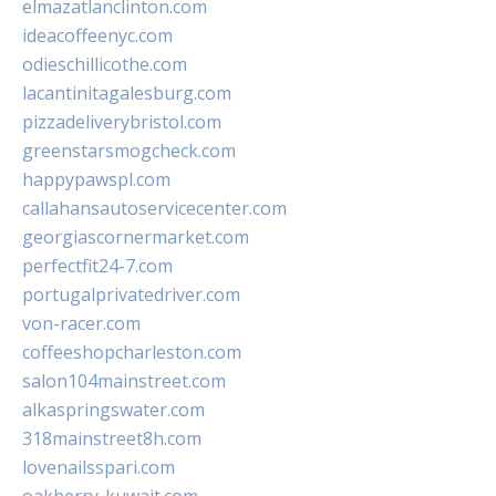
elmazatlanclinton.com
ideacoffeenyc.com
odieschillicothe.com
lacantinitagalesburg.com
pizzadeliverybristol.com
greenstarsmogcheck.com
happypawspl.com
callahansautoservicecenter.com
georgiascornermarket.com
perfectfit24-7.com
portugalprivatedriver.com
von-racer.com
coffeeshopcharleston.com
salon104mainstreet.com
alkaspringswater.com
318mainstreet8h.com
lovenailsspari.com