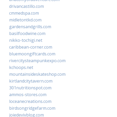
drivancastillo.com
cmmedspa.com
midletontkd.com
gardensandgrills.com
basilfoodwine.com
nikko-tochigi.net
caribbean-corner.com
bluemoongiftcards.com
rivercitysteampunkexpo.com
kchoops.net
mountainsideskateshop.com
kirtlandcitytavern.com
301nutritionspot.com
ammos-stores.com
loceanecreations.com
birdsongridgefarm.com
joiedevivblog.com