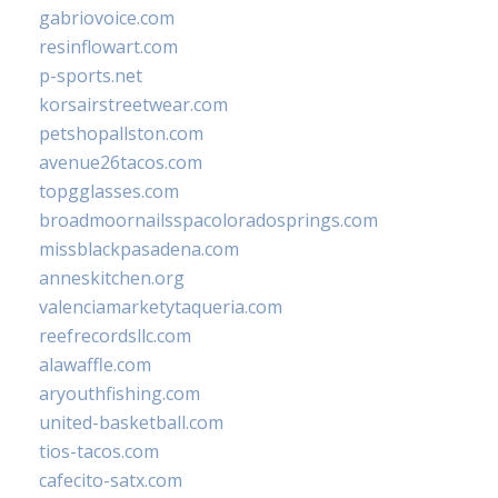
gabriovoice.com
resinflowart.com
p-sports.net
korsairstreetwear.com
petshopallston.com
avenue26tacos.com
topgglasses.com
broadmoornailsspacoloradosprings.com
missblackpasadena.com
anneskitchen.org
valenciamarketytaqueria.com
reefrecordsllc.com
alawaffle.com
aryouthfishing.com
united-basketball.com
tios-tacos.com
cafecito-satx.com