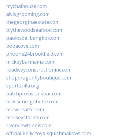
mychaihouse.com
alvisgrooming.com
thegeorginaestate.com
blythewoodseafood.com
paolosdelibangkok.com
bobacove.com
phoone24brookfield.com
mickeybarmama.com
roadwayconstructioninc.com
shopdragonflyboutique.com
sportszilla.org
batchprovisionsbar.com
brasserie-gobette.com
musicrearte.com
morseysfarms.com
riverviewtennis.com
official-kelly-toys-squishmallows.com