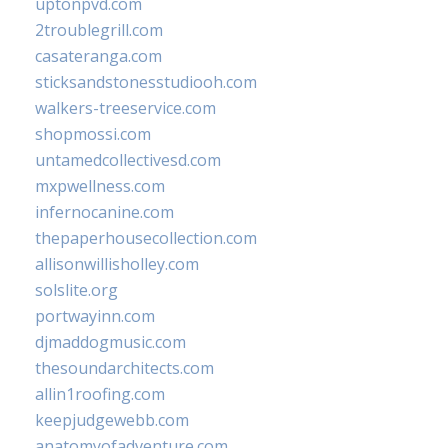
uptonpvd.com
2troublegrill.com
casateranga.com
sticksandstonesstudiooh.com
walkers-treeservice.com
shopmossi.com
untamedcollectivesd.com
mxpwellness.com
infernocanine.com
thepaperhousecollection.com
allisonwillisholley.com
solslite.org
portwayinn.com
djmaddogmusic.com
thesoundarchitects.com
allin1roofing.com
keepjudgewebb.com
anatomyofadventure.com