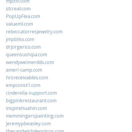
mpzin.com
stcreal.com
PopUpFlea.com
valueml.com
rebeccatorresjewelry.com
jmpbliss.com
drjorgerico.com
queensushipa.com
wendyweimerdds.com
ameri-camp.com
hrsreceivables.com
empconst1.com
cinderella-support.com
bigpinkrestaurant.com
inspirehuahin.com
memmingerspainting.com
jeremypbeasley.com
thesandwichdepotcos.com