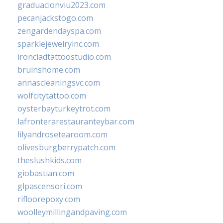
graduacionviu2023.com
pecanjackstogo.com
zengardendayspa.com
sparklejewelryinc.com
ironcladtattoostudio.com
bruinshome.com
annascleaningsvc.com
wolfcitytattoo.com
oysterbayturkeytrot.com
lafronterarestauranteybar.com
lilyandrosetearoom.com
olivesburgberrypatch.com
theslushkids.com
giobastian.com
glpascensori.com
rifloorepoxy.com
woolleymillingandpaving.com