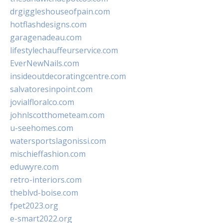
drgiggleshouseofpain.com
hotflashdesigns.com
garagenadeau.com
lifestylechauffeurservice.com
EverNewNails.com
insideoutdecoratingcentre.com
salvatoresinpoint.com
jovialfloralco.com
johnlscotthometeam.com
u-seehomes.com
watersportslagonissi.com
mischieffashion.com
eduwyre.com
retro-interiors.com
theblvd-boise.com
fpet2023.org
e-smart2022.org