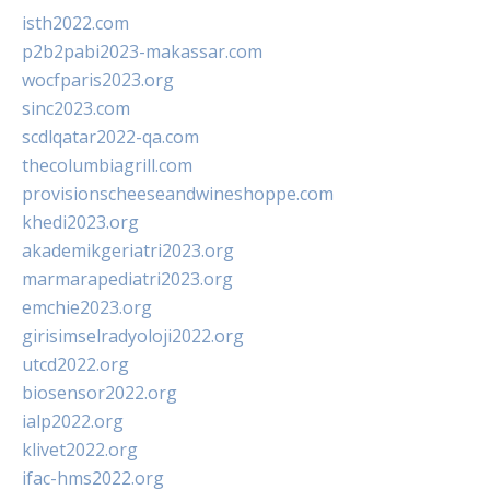
isth2022.com
p2b2pabi2023-makassar.com
wocfparis2023.org
sinc2023.com
scdlqatar2022-qa.com
thecolumbiagrill.com
provisionscheeseandwineshoppe.com
khedi2023.org
akademikgeriatri2023.org
marmarapediatri2023.org
emchie2023.org
girisimselradyoloji2022.org
utcd2022.org
biosensor2022.org
ialp2022.org
klivet2022.org
ifac-hms2022.org