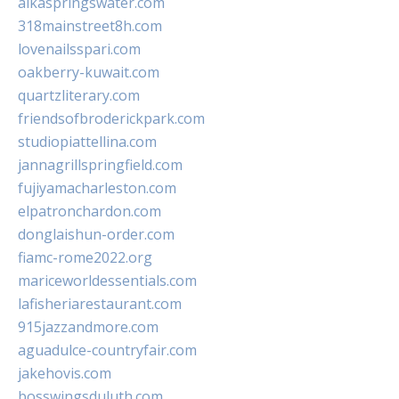
alkaspringswater.com
318mainstreet8h.com
lovenailsspari.com
oakberry-kuwait.com
quartzliterary.com
friendsofbroderickpark.com
studiopiattellina.com
jannagrillspringfield.com
fujiyamacharleston.com
elpatronchardon.com
donglaishun-order.com
fiamc-rome2022.org
mariceworldessentials.com
lafisheriarestaurant.com
915jazzandmore.com
aguadulce-countryfair.com
jakehovis.com
bosswingsduluth.com