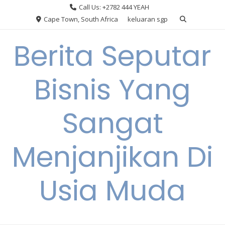
Skip
Call Us: +2782 444 YEAH
to
Cape Town, South Africa
keluaran sgp
content
Berita Seputar
Bisnis Yang
Sangat
Menjanjikan Di
Usia Muda