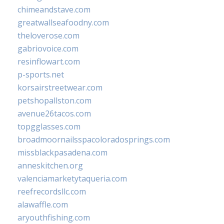
chimeandstave.com
greatwallseafoodny.com
theloverose.com
gabriovoice.com
resinflowart.com
p-sports.net
korsairstreetwear.com
petshopallston.com
avenue26tacos.com
topgglasses.com
broadmoornailsspacoloradosprings.com
missblackpasadena.com
anneskitchen.org
valenciamarketytaqueria.com
reefrecordsllc.com
alawaffle.com
aryouthfishing.com