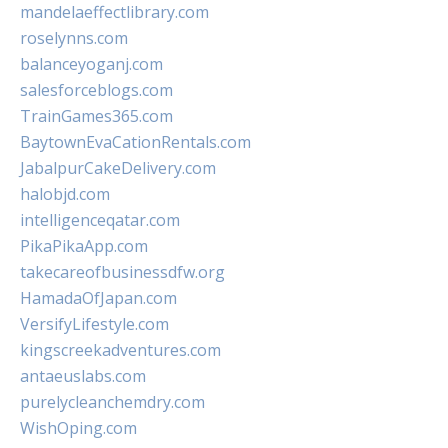
mandelaeffectlibrary.com
roselynns.com
balanceyoganj.com
salesforceblogs.com
TrainGames365.com
BaytownEvaCationRentals.com
JabalpurCakeDelivery.com
halobjd.com
intelligenceqatar.com
PikaPikaApp.com
takecareofbusinessdfw.org
HamadaOfJapan.com
VersifyLifestyle.com
kingscreekadventures.com
antaeuslabs.com
purelycleanchemdry.com
WishOping.com