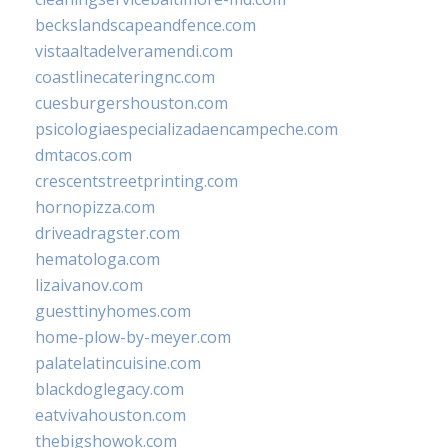
beckslandscapeandfence.com
vistaaltadelveramendi.com
coastlinecateringnc.com
cuesburgershouston.com
psicologiaespecializadaencampeche.com
dmtacos.com
crescentstreetprinting.com
hornopizza.com
driveadragster.com
hematologa.com
lizaivanov.com
guesttinyhomes.com
home-plow-by-meyer.com
palatelatincuisine.com
blackdoglegacy.com
eatvivahouston.com
thebigshowok.com