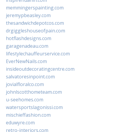
inspirehuahin.com
memmingerspainting.com
jeremypbeasley.com
thesandwichdepotcos.com
drgiggleshouseofpain.com
hotflashdesigns.com
garagenadeau.com
lifestylechauffeurservice.com
EverNewNails.com
insideoutdecoratingcentre.com
salvatoresinpoint.com
jovialfloralco.com
johnlscotthometeam.com
u-seehomes.com
watersportslagonissi.com
mischieffashion.com
eduwyre.com
retro-interiors.com