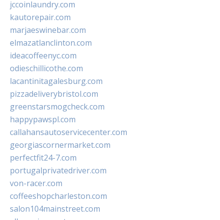
jccoinlaundry.com
kautorepair.com
marjaeswinebar.com
elmazatlanclinton.com
ideacoffeenyc.com
odieschillicothe.com
lacantinitagalesburg.com
pizzadeliverybristol.com
greenstarsmogcheck.com
happypawspl.com
callahansautoservicecenter.com
georgiascornermarket.com
perfectfit24-7.com
portugalprivatedriver.com
von-racer.com
coffeeshopcharleston.com
salon104mainstreet.com