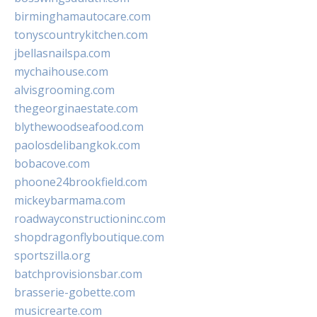
birminghamautocare.com
tonyscountrykitchen.com
jbellasnailspa.com
mychaihouse.com
alvisgrooming.com
thegeorginaestate.com
blythewoodseafood.com
paolosdelibangkok.com
bobacove.com
phoone24brookfield.com
mickeybarmama.com
roadwayconstructioninc.com
shopdragonflyboutique.com
sportszilla.org
batchprovisionsbar.com
brasserie-gobette.com
musicrearte.com