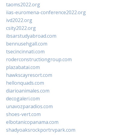
taoms2022.org
iias-euromena-conference2022.org
ivd2022.org
csity2022.org
ibsarstudyabroad.com
bennusehgall.com
tsecincinnati.com
roderconstructiongroup.com
plazabatai.com
hawkscayresort.com
hellonquads.com
diarioanimales.com
decogaleri.com
unavozparadios.com
shoes-vert.com
elbotanicopanama.com
shadyoaksrockportrvpark.com