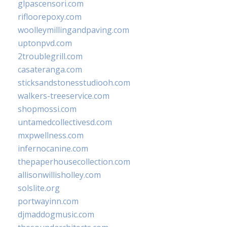
glpascensori.com
rifloorepoxy.com
woolleymillingandpaving.com
uptonpvd.com
2troublegrill.com
casateranga.com
sticksandstonesstudiooh.com
walkers-treeservice.com
shopmossi.com
untamedcollectivesd.com
mxpwellness.com
infernocanine.com
thepaperhousecollection.com
allisonwillisholley.com
solslite.org
portwayinn.com
djmaddogmusic.com