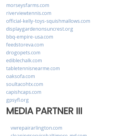
morseysfarms.com
riverviewtennis.com
official-kelly-toys-squishmallows.com
displaygardenonsuncrest.org
bbq-empire-usa.com
feedstoreva.com
drogopets.com
ediblechalk.com
tabletennisnearme.com
oaksofa.com
soultacohtx.com
capishcaps.com
gpsyfl.org
MEDIA PARTNER III
vwrepairarlington.com
cleaningservicebaltimore-md.com