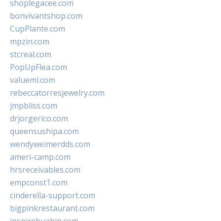
shoplegacee.com
bonvivantshop.com
CupPlante.com
mpzin.com
stcreal.com
PopUpFlea.com
valueml.com
rebeccatorresjewelry.com
jmpbliss.com
drjorgerico.com
queensushipa.com
wendyweimerdds.com
ameri-camp.com
hrsreceivables.com
empconst1.com
cinderella-support.com
bigpinkrestaurant.com