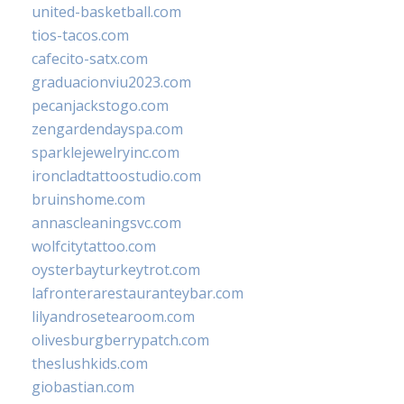
united-basketball.com
tios-tacos.com
cafecito-satx.com
graduacionviu2023.com
pecanjackstogo.com
zengardendayspa.com
sparklejewelryinc.com
ironcladtattoostudio.com
bruinshome.com
annascleaningsvc.com
wolfcitytattoo.com
oysterbayturkeytrot.com
lafronterarestauranteybar.com
lilyandrosetearoom.com
olivesburgberrypatch.com
theslushkids.com
giobastian.com