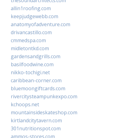
thesoundarchitects.com
allin1roofing.com
keepjudgewebb.com
anatomyofadventure.com
drivancastillo.com
cmmedspa.com
midletontkd.com
gardensandgrills.com
basilfoodwine.com
nikko-tochigi.net
caribbean-corner.com
bluemoongiftcards.com
rivercitysteampunkexpo.com
kchoops.net
mountainsideskateshop.com
kirtlandcitytavern.com
301nutritionspot.com
ammos-stores.com